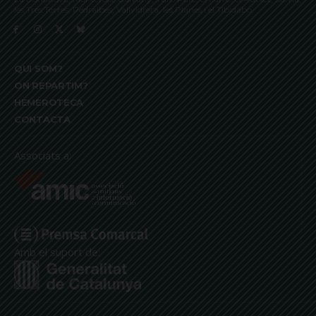
les Tres Torres, Pedralbes, Vallvidrera, les Planes i el Tibidabo
QUI SOM?
ON REPARTIM?
HEMEROTECA
CONTACTA
Associats a:
Amb el suport de: