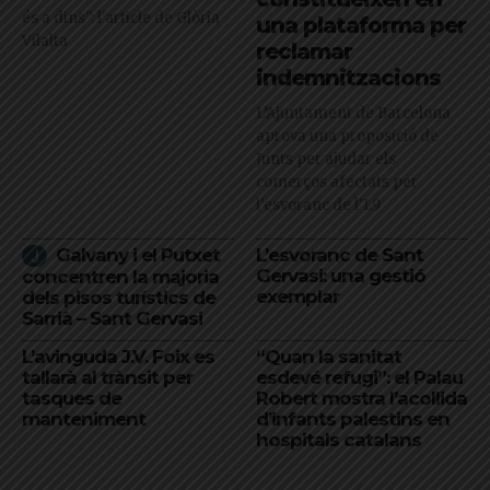
és a dins": l'article de Glòria
una plataforma per
Vilalta
reclamar
indemnitzacions
L’Ajuntament de Barcelona
aprova una proposició de
Junts per ajudar els
comerços afectats per
l'esvoranc de l'L9
Galvany i el Putxet
L’esvoranc de Sant
Gervasi: una gestió
concentren la majoria
exemplar
dels pisos turístics de
Sarrià – Sant Gervasi
L’avinguda J.V. Foix es
“Quan la sanitat
tallarà al trànsit per
esdevé refugi”: el Palau
tasques de
Robert mostra l’acollida
manteniment
d’infants palestins en
hospitals catalans