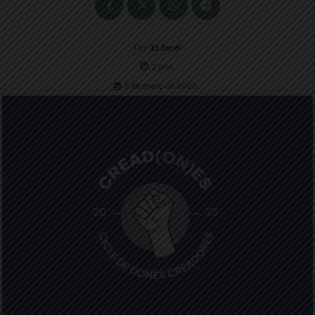
Per
El Jardí
2
min.
3 de març de 2023