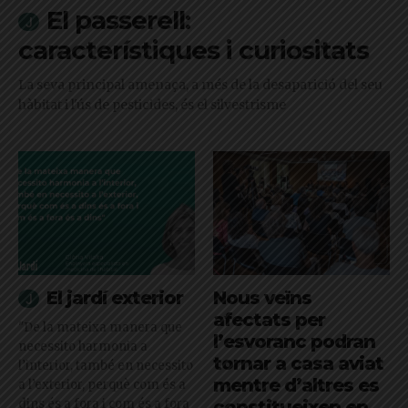
El passerell:
característiques i curiositats
La seva principal amenaça, a més de la desaparició del seu
hàbitat i l'ús de pesticides, és el silvestrisme
El jardí exterior
Nous veïns
afectats per
"De la mateixa manera que
l’esvoranc podran
necessito harmonia a
tornar a casa aviat
l’interior, també en necessito
mentre d’altres es
a l’exterior, perquè com és a
dins és a fora i com és a fora
constitueixen en