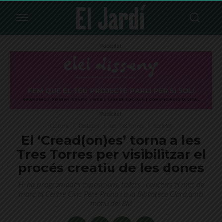
Publicitat
Publicitat
Cultura
Destacat
Les Tres Torres
Societat
El ‘Cread(on)es’ torna a les
Tres Torres per visibilitzar el
procés creatiu de les dones
Hi ha programades exposicions, tallers i concerts el mes de
març al Centre Cívic Pere Pruna i a la Biblioteca Clarà,amb
motiu del 8M