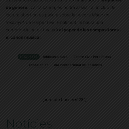
de gènere
. D’altra banda, es podrà assistir a un club de
lectura obert on es parlarà sobre la novel·la
Matar un
rossinyol
, de Harper Lee. Finalment, hi haurà una
conferència on es tractarà
el paper de les compositores i
el cànon musical
.
ETIQUETES
biblioteca clarà
Centre Cívic Pere Pruna
cread(on)es
dia internacional de les dones
[adrotate banner="28"]
Notícies