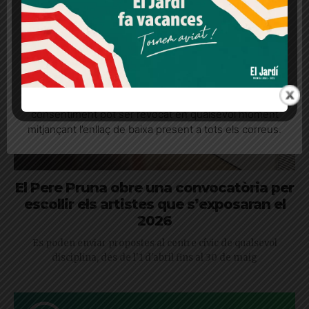
Més informació
Acceptar
Rebutjar tot
Quan l’usuari crea un compte al Diari el Jardí, dona el
seu consentiment explícit per rebre comunicacions
informatives relacionades amb el servei. Aquest
consentiment pot ser revocat en qualsevol moment
mitjançant l’enllaç de baixa present a tots els correus.
El Pere Pruna obre una convocatòria per
escollir els artistes que s’exposaran el
2026
Es poden enviar propostes al centre cívic de qualsevol
disciplina, des de l'1 d'abril fins al 30 de maig