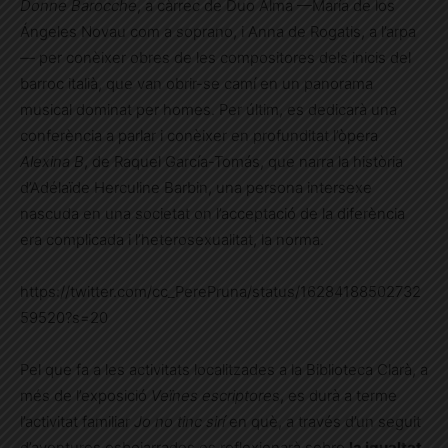
Donne Barocche
, a càrrec de Duo Alma —María de los
Ángeles Novau com a soprano, i Anna de Rogatis, a l’arpa
— per conèixer obres de les compositores dels inicis del
barroc italià, que van obrir-se camí en un panorama
musical dominat per homes. Per últim, es dedicarà una
conferència a parlar i conèixer en profunditat l’òpera
Alexina B
, de Raquel García-Tomás, que narra la història
d’Adélaïde Herculine Barbin, una persona intersexe
nascuda en una societat on l’acceptació de la diferència
era complicada i l’heterosexualitat, la norma.
https://twitter.com/cc_PerePruna/status/16284188502732
59520?s=20
Pel que fa a les activitats localitzades a la Biblioteca Clarà, a
més de l’exposició
Veïnes escriptore
s, es durà a terme
l’activitat familiar
Jo no tinc sirí
en què, a través d’un seguit
d’aventures esbojarrades es reflexionarà sobre
la igualtat