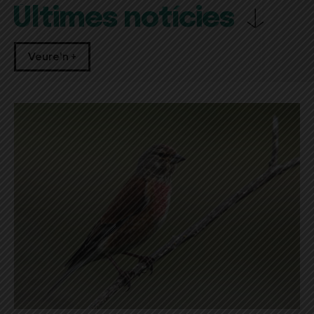
Últimes notícies
Veure'n +