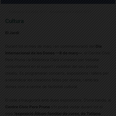
Publicat el 3.3.2023 10:11 · Actualitzat el 3.3.2023 10:11
Cultura
El Jardí
Durant tot el mes de març i en commemoració del
Dia
Internacional de les Dones —8 de març—
, el Centre Cívic
Pere Pruna i la Biblioteca Clarà s’uneixen per treballar
conjuntament en el suport i visibilitat del seu procés
creatiu. Es programaran concerts, exposicions i tallers per
a reivindicar les creacions fetes per dones, i amb les
dones com a centre de l’activitat cultural.
El cicle s’inaugurarà amb dues exposicions. D’una banda, al
Centre Cívic Pere Pruna
s’hi podrà visitar durant tot el
mes l
’exposició
Àlbum familiar de cures
, de Tatiana