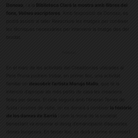
Donoso
, i a la
Biblioteca Clarà la mostra amb llibres del
fons,
Veïnes escriptores
. Amb l’exposició de Donoso, es
podrà assistir al taller
Reescriure les imatges
per conèixer
les tècniques necessàries per intervenir la imatge des del
brodat.
Publicitat
En el marc de les activitats del Cread(on)es ubicades al
Pere Pruna podrem trobar, en primer lloc, una activitat
familiar on
descobrir l’artista Maruja Mallo
, que té la
intenció d’apropar als més petits de casa les creacions
fetes per dones. El cicle seguirà amb l’itinerari
Terres de
fusta i sostres de vidre
, on es donarà a conèixer
la història
de les dames de Sarrià
i com la moral de la societat
benestant va ensorrar el desig d’emancipació d’aquestes
dones burgeses. En tercer lloc, es durà a terme el concert