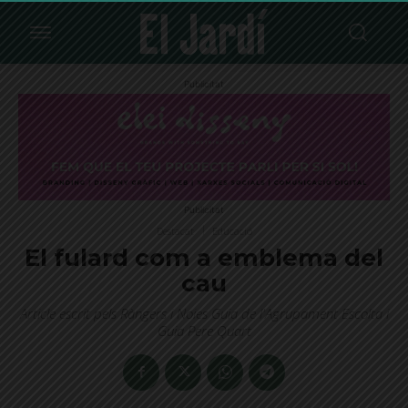
Publicitat
Publicitat
Destacat
Educació
El fulard com a emblema del
cau
Article escrit pels Ràngers i Noies Guia de l'Agrupament Escolta i
Guia Pere Quart