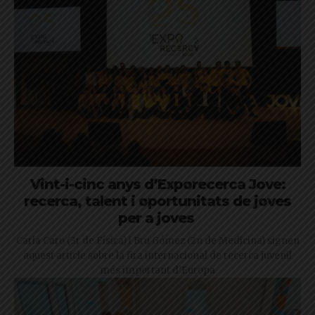
Vint-i-cinc anys d’Exporecerca Jove:
recerca, talent i oportunitats de joves
per a joves
Carla Caro (3r de Física) i Bru Gómez (2n de Medicina) signen
aquest article sobre la fira internacional de recerca juvenil
més important d’Europa