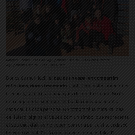
Ràngers i Noies Guies de l’Agrupament Escolta i Guia Pere Quart ©
Agrupament Escolta i Guia Pere Quart
Doncs és molt fàcil,
el cau és un espai on compartim
reflexions, riures i moments
. Junts fem moltes memòries
i records, sempre acompanyats del nostre fulard. No és
una simple tela, sinó que simbolitza individualment a
cada cau i a cada persona. No tothom té la mateixa idea
del fulard, alguns el veuen com un símbol que representa
el seu cau, d’altres ho veuen com una part d’ells, cadascú
ho veu com vol. Però com i quan es dona el fulard?