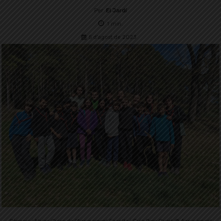
Per
El Jardí
1
min.
5 d'agost de 2023