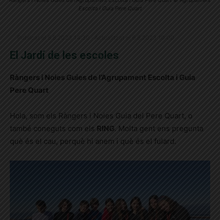
Ràngers i Noies Guies de l'Agrupament Escolta i Guia Pere Quart © Agrupament
Escolta i Guia Pere Quart
Publicat el 5.8.2023 14:30 · Actualitzat el 6.8.2023 10:00
El Jardí de les escoles
Ràngers i Noies Guies de l’Agrupament Escolta i Guia
Pere Quart
Hola, som els Ràngers i Noies Guia del Pere Quart, o
també coneguts com els
RING
. Molta gent ens pregunta
què és el cau, perquè hi anem i què és el fulard.