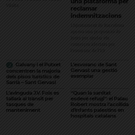
una plataforma per
Vilalta
reclamar
indemnitzacions
L’Ajuntament de Barcelona
aprova una proposició de
Junts per ajudar els
comerços afectats per
l'esvoranc de l'L9
Galvany i el Putxet
L’esvoranc de Sant
Gervasi: una gestió
concentren la majoria
exemplar
dels pisos turístics de
Sarrià – Sant Gervasi
L’avinguda J.V. Foix es
“Quan la sanitat
tallarà al trànsit per
esdevé refugi”: el Palau
tasques de
Robert mostra l’acollida
manteniment
d’infants palestins en
hospitals catalans