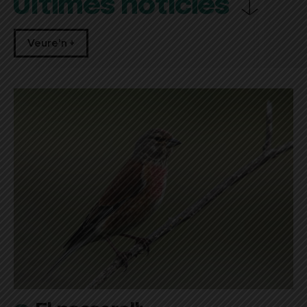
Últimes notícies
Veure'n +