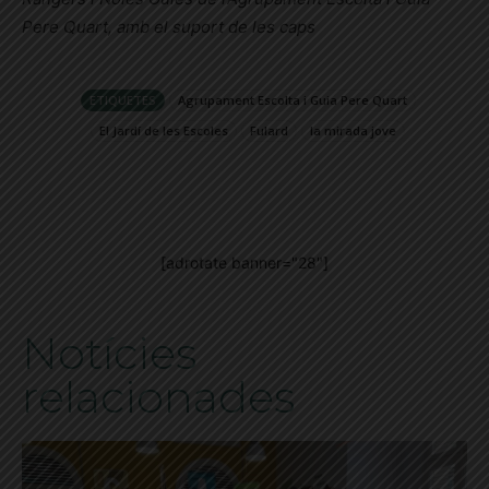
Pere Quart, amb el suport de les caps
ETIQUETES
Agrupament Escolta i Guia Pere Quart
El Jardí de les Escoles
Fulard
la mirada jove
[adrotate banner="28"]
Notícies
relacionades