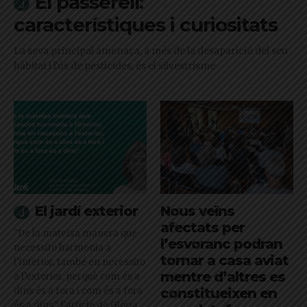
El passerell:
característiques i curiositats
La seva principal amenaça, a més de la desaparició del seu
hàbitat i l'ús de pesticides, és el silvestrisme
El jardí exterior
Nous veïns
afectats per
"De la mateixa manera que
l’esvoranc podran
necessito harmonia a
tornar a casa aviat
l’interior, també en necessito
mentre d’altres es
a l’exterior, perquè com és a
dins és a fora i com és a fora
constitueixen en
és a dins": l'article de Glòria