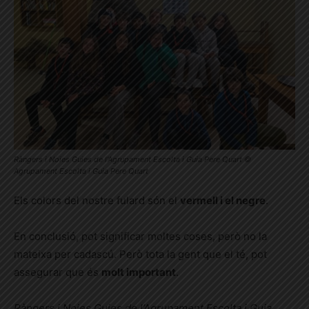
Ràngers i Noies Guies de l’Agrupament Escolta i Guia Pere Quart ©
Agrupament Escolta i Guia Pere Quart
Els colors del nostre fulard són el
vermell i el negre
.
En conclusió, pot significar moltes coses, però no la
mateixa per cadascú. Però tota la gent que el té, pot
assegurar que és
molt important
.
Ràngers i Noies Guies de l’Agrupament Escolta i Guia