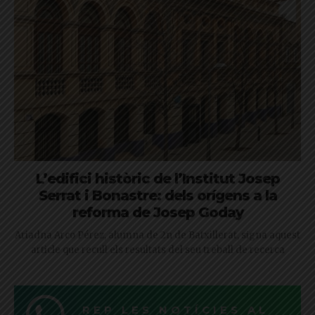
L’edifici històric de l’Institut Josep
Serrat i Bonastre: dels orígens a la
reforma de Josep Goday
Ariadna Arco Pérez, alumna de 2n de Batxillerat, signa aquest
article que recull els resultats del seu treball de recerca
REP LES NOTÍCIES AL