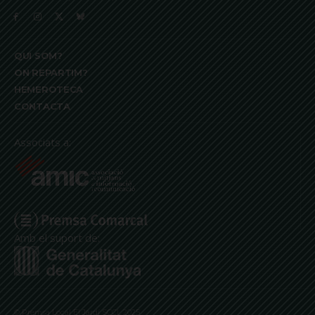
QUI SOM?
ON REPARTIM?
HEMEROTECA
CONTACTA
Associats a:
Amb el suport de:
© Premsa Local El Jardí SCCL 2025