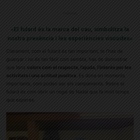
Publicitat
«
El fulard és la marca del cau, simbolitza la
nostra presència i les experiències viscudes»
Clarament, com el fulard és tan important, te l’has de
guanyar i no és tan fàcil com sembla, has de demostrar
que tens
valors com el respecte, l’ajuda, l’interès per les
activitats i una actitud positiva
. Es dona en moments
importants, com poden ser els campaments. Rebre el
fulard és com obrir un regal de Nadal que fa molt temps
que esperes.