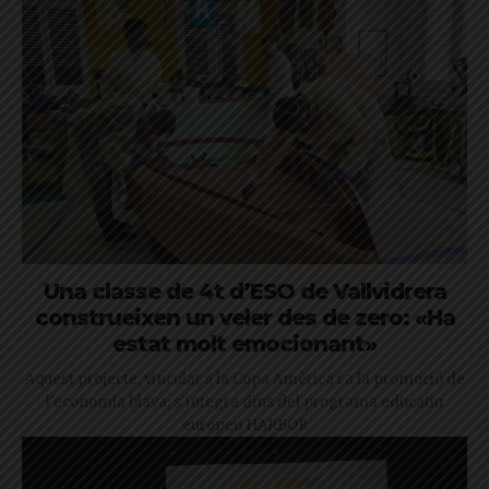
Una classe de 4t d’ESO de Vallvidrera
construeixen un veler des de zero: «Ha
estat molt emocionant»
Aquest projecte, vinculat a la Copa Amèrica i a la promoció de
l'economia blava, s'integra dins del programa educatiu
europeu HARBOR