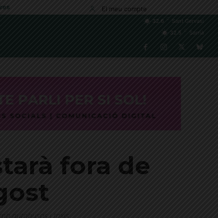
res
El meu compte
C
32.6
Sant Gervasi
C
32.5
Sarrià
starà fora de
agost
amb autobusos i taxis