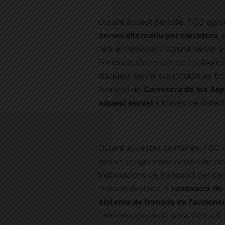
Durant aquest període, FGC garant
servei alternatiu per carretera
,
a
feia el Funicular i donant servei a
Funicular, Carretera de les Aigües
d’aquest servei substitutori es tr
l’estació de
Carretera de les Aig
aquest servei
a través de l’intèrf
Durant aquestes setmanes, FGC d
revisió programada anual i de ma
instal·lacions de transport per ca
treballs destaca la
renovació de l
sistema de frenada de l’acciona
final de cicle de la seva vida úti