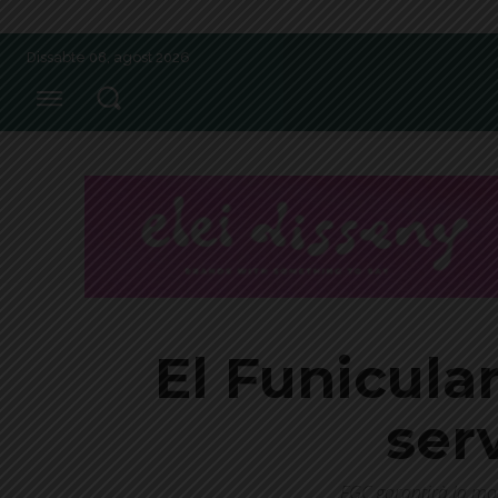
Dissabte 08, agost 2026
El Funicular
serv
FGC garantirà la mob