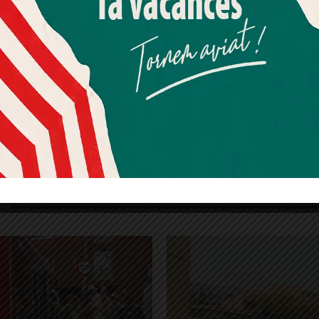
Més informació
Acceptar
Rebutjar tot
Quan l’usuari crea un compte al Diari el Jardí, dona el seu
consentiment explícit per rebre comunicacions
informatives relacionades amb el servei. Aquest
consentiment pot ser revocat en qualsevol moment
mitjançant l’enllaç de baixa present a tots els correus.
fgc
Funicular de Vallvidrera