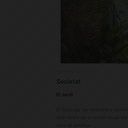
Publicat el 2.8.2021 11:05
Societat
El Jardí
El Funicular de Vallvidrera roman
amb motiu de la revisió anual del
nota de premsa.