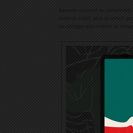
Aquesta actuació es completarà a
material mòbil, amb la revisió gen
les politges que mostrin un desga