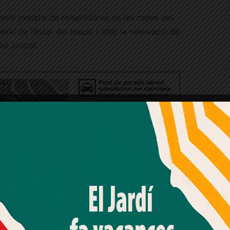
mb treballs de rehabilitació de les rodes del
eral de l’estat del traçat i amb la renovació de
st acusat.
Amb el seu acord, nosaltres fem servir galetes o
tecnologies similars per emmagatzemar, accedir i
processar dades personals com la seva visita a aquest lloc
web. Pot retirar el seu consentiment o oposar-se al
processament de dades basat en interessos legítims en
qualsevol moment fent clic a "Ajustos de cookies" o a la
nostra Política de privacitat en aquest lloc web. Si cliques
"acceptar" dones el teu consentiment