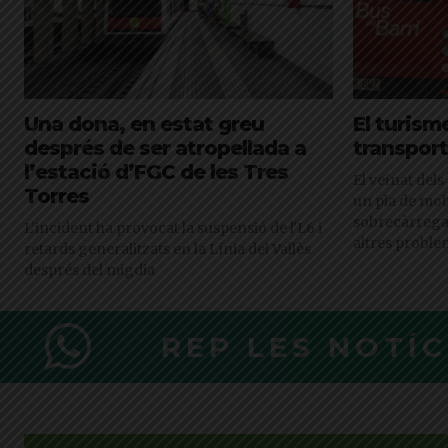
Una dona, en estat greu
El turisme
després de ser atropellada a
transport
l’estació d’FGC de les Tres
El veïnat del
Torres
un pla de mobi
sobrecàrrega d
L'incident ha provocat la suspensió de l'L6 i
altres proble
retards generalitzats en la Línia del Vallès
després del migdia
REP LES NOTÍ