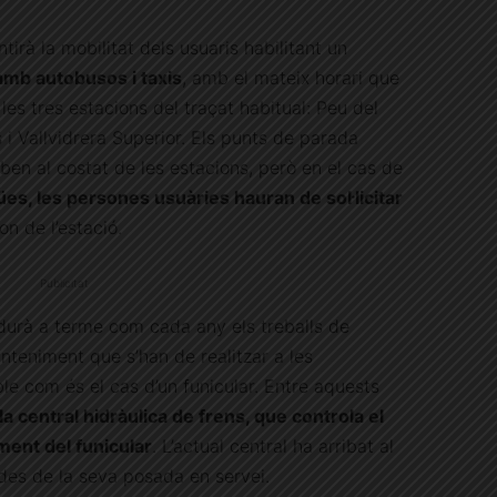
irà la mobilitat dels usuaris habilitant un
mb autobusos i taxis
, amb el mateix horari que
 les tres estacions del traçat habitual: Peu del
 i Vallvidrera Superior. Els punts de parada
oben al costat de les estacions, però en el cas de
ües, les persones usuàries hauran de sol·licitar
on de l’estació.
Publicitat
urà a terme com cada any els treballs de
nteniment que s’han de realitzar a les
ble com és el cas d’un funicular. Entre aquests
a central hidràulica de frens, que controla el
ment del funicular
. L’actual central ha arribat al
l des de la seva posada en servei.