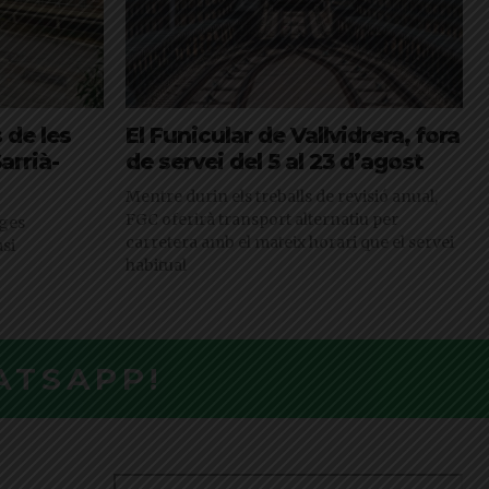
 de les
El Funicular de Vallvidrera, fora
arrià-
de servei del 5 al 23 d’agost
Mentre durin els treballs de revisió anual,
FGC oferirà transport alternatiu per
uges
carretera amb el mateix horari que el servei
asi
habitual
ATSAPP!