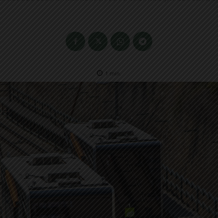
1
min.