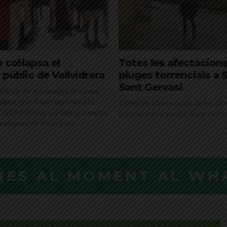
 col·lapsa el
Totes les afectacions
 públic de Vallvidrera
pluges torrencials a S
Sant Gervasi
s barris de muntanya demana
litat que doni resposta a la
Totes les afectacions de les pl
el funicular i el bus 111, entre
torrencials a Sarrià-Sant Gerv
màtiques de transport
CIES AL MOMENT AL WH