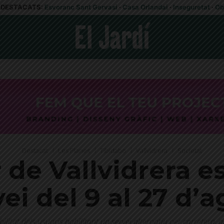
DESTACATS:
Esvoranc Sant Gervasi
·
Casa Orlandai
·
Inseguretat
·
Ob
Destacat
Les Planes
Tibidabo
Vallvidrera
Societat
 de Vallvidrera e
ei del 9 al 27 d’
ilitat dels usuaris habilitant un servei alternatiu per carretera, 