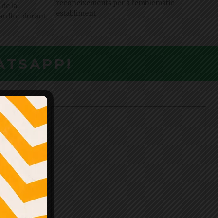
reconeixements per a l'emblemàtic
 de la
establiment
ran lloc durant
ATSAPP!