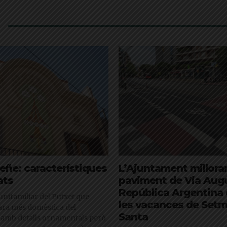
eñe: característiques
L’Ajuntament millorar
ats
paviment de Via Augu
República Argentina 
unifamiliar del Putxet que
les vacances de Set
ara més domèstica del
Santa
amb detalls ornamentals però