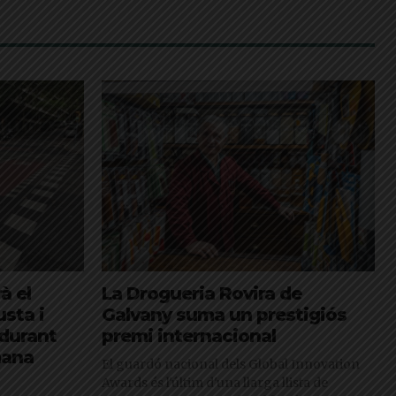
à el
La Drogueria Rovira de
sta i
Galvany suma un prestigiós
durant
premi internacional
mana
El guardó nacional dels Global Innovation
Awards és l'últim d'una llarga llista de