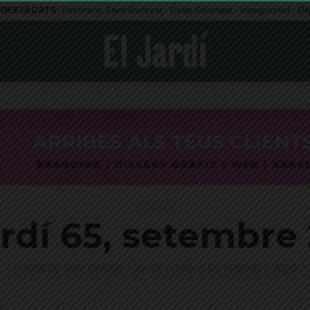
DESTACATS:
Esvoranc Sant Gervasi
·
Casa Orlandai
·
Inseguretat
·
Ob
Portades
ardí 65, setembre
El Jardí de Sant Gervasi i Sarrià, número 65, setembre 2020