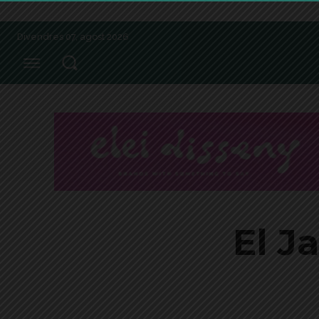
Divendres 07, agost 2026
El J