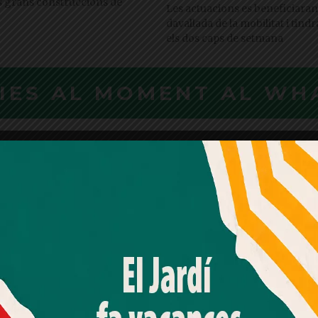
es grans construccions de
Les actuacions es beneficiaran
davallada de la mobilitat i tind
els dos caps de setmana
CIES AL MOMENT AL WH
Amb el seu acord, nosaltres fem servir galetes o
tecnologies similars per emmagatzemar, accedir i
processar dades personals com la seva visita a aquest lloc
web. Pot retirar el seu consentiment o oposar-se al
processament de dades basat en interessos legítims en
qualsevol moment fent clic a "Ajustos de cookies" o a la
nostra Política de privacitat en aquest lloc web. Si cliques
"acceptar" dones el teu consentiment