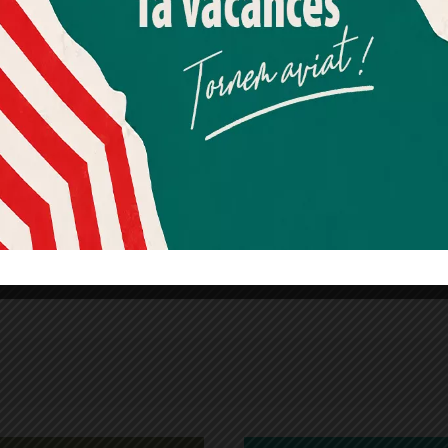
Més informació
Acceptar
Rebutjar tot
Quan l’usuari crea un compte al Diari el Jardí, dona el seu
consentiment explícit per rebre comunicacions
informatives relacionades amb el servei. Aquest
consentiment pot ser revocat en qualsevol moment
mitjançant l’enllaç de baixa present a tots els correus.