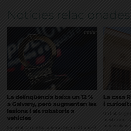
Notícies relacionades
La delinqüència baixa un 12 %
La casa R
a Galvany, però augmenten les
i curiosit
lesions i els robatoris a
Un habitatge 
vehicles
mostra una c
modernisme, 
Societat Carme Rocamora i Seguí El Consell