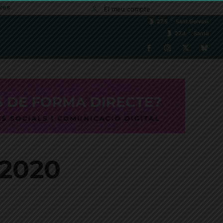
res
El meu compte
C
27.5
Sant Gervasi
C
27.4
Sarrià
 2020