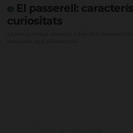
El passerell: caracterí
curiositats
La seva principal amenaça, a més de la desaparició de
pesticides, és el silvestrisme
FER UN COMENTARI