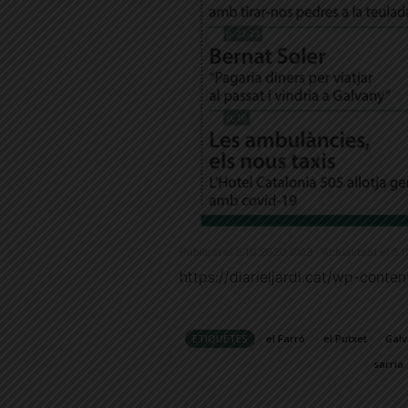
Publicat el 5.10.2020 9:03 · Actualitzat el 5
https://diarieljardi.cat/wp-cont
ETIQUETES
el Farró
el Putxet
Galv
sarria