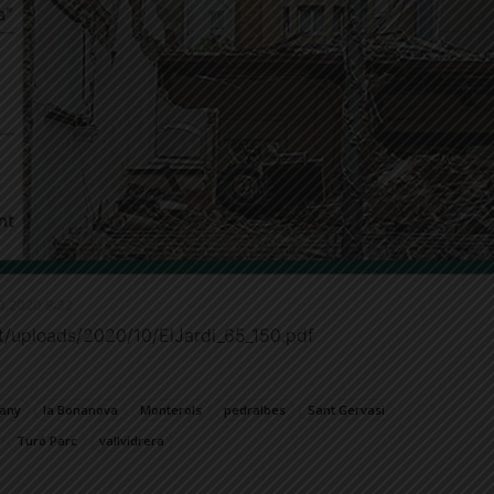
.10.2020 9:32
ent/uploads/2020/10/ElJardi_65_150.pdf
any
la Bonanova
Monterols
pedralbes
Sant Gervasi
Turó Parc
vallvidrera