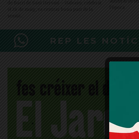
allunyat de l
de Barri de Sant Gervasi – Galvany, celebrat
l’època
el 26 de maig, va centrar bona part de la
sessió...
REP LES NOTÍ