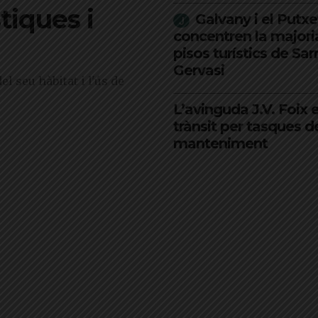
stiques i
Galvany i el Putxe
concentren la majori
pisos turístics de Sar
Gervasi
l seu hàbitat i l'ús de
L’avinguda J.V. Foix e
trànsit per tasques d
manteniment