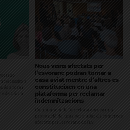
Nous veïns afectats per
l’esvoranc podran tornar a
cessito
casa aviat mentre d’altres es
en necessito a
constitueixen en una
s és a fora i
plataforma per reclamar
cle de Glòria
indemnitzacions
L’Ajuntament de Barcelona aprova una
proposició de Junts per ajudar els comerços
afectats per l'esvoranc de l'L9