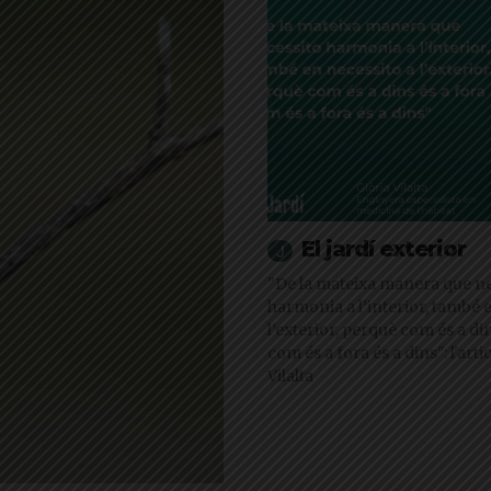
El jardí exterior
"De la mateixa manera que ne
harmonia a l’interior, també 
l’exterior, perquè com és a din
com és a fora és a dins": l'arti
Vilalta