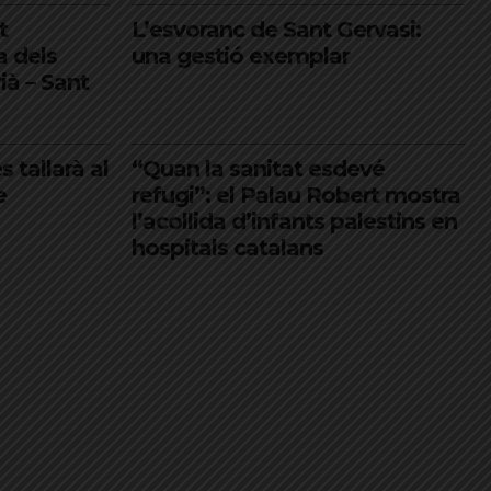
t
L’esvoranc de Sant Gervasi:
a dels
una gestió exemplar
rià – Sant
s tallarà al
“Quan la sanitat esdevé
e
refugi”: el Palau Robert mostra
l’acollida d’infants palestins en
hospitals catalans