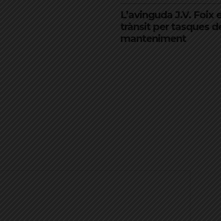
L’avinguda J.V. Foix e
trànsit per tasques d
manteniment