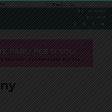
res
El meu compte
C
31
Sant Gervasi
C
31
Sarrià
any