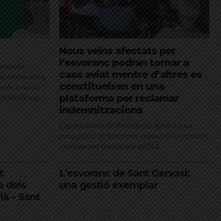
Nous veïns afectats per
l’esvoranc podran tornar a
cessito
casa aviat mentre d’altres es
en necessito a
constitueixen en una
s és a fora i
plataforma per reclamar
cle de Glòria
indemnitzacions
L’Ajuntament de Barcelona aprova una
proposició de Junts per ajudar els comerços
afectats per l'esvoranc de l'L9
t
L’esvoranc de Sant Gervasi:
a dels
una gestió exemplar
rià – Sant