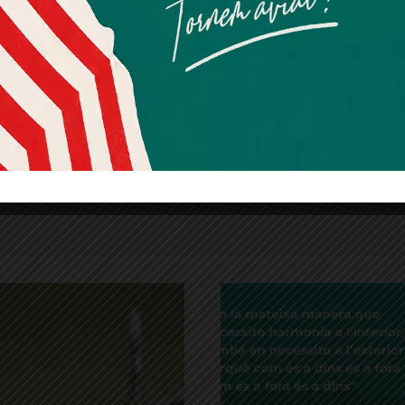
Quan l’usuari crea un compte al Diari el Jardí, dona el seu
consentiment explícit per rebre comunicacions
informatives relacionades amb el servei. Aquest
consentiment pot ser revocat en qualsevol moment
mitjançant l’enllaç de baixa present a tots els correus.