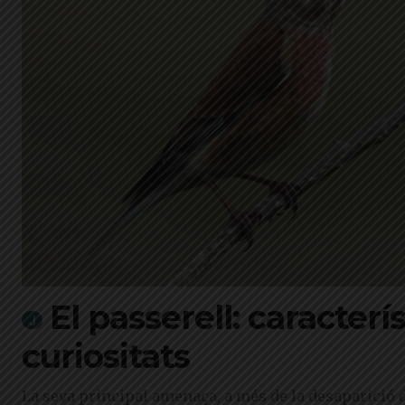
El passerell: caracterí
curiositats
La seva principal amenaça, a més de la desaparició de