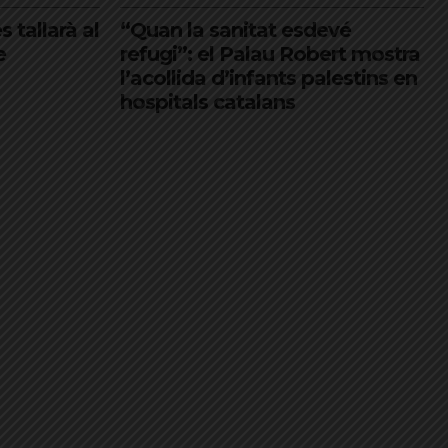
s tallarà al
“Quan la sanitat esdevé
e
refugi”: el Palau Robert mostra
l’acollida d’infants palestins en
hospitals catalans