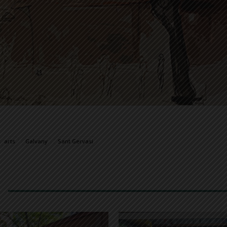
arts
Galvany
Sant Gervasi