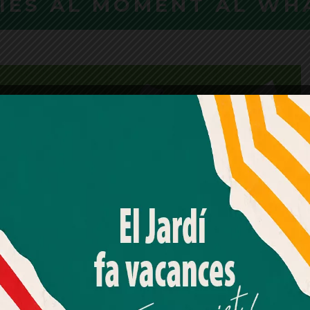
CIES AL MOMENT AL WH
Amb el seu acord, nosaltres fem servir galetes o
tecnologies similars per emmagatzemar, accedir i
processar dades personals com la seva visita a aquest lloc
web. Pot retirar el seu consentiment o oposar-se al
processament de dades basat en interessos legítims en
qualsevol moment fent clic a "Ajustos de cookies" o a la
nostra Política de privacitat en aquest lloc web. Si cliques
"acceptar" dones el teu consentiment
Més informació
Acceptar
Rebutjar tot