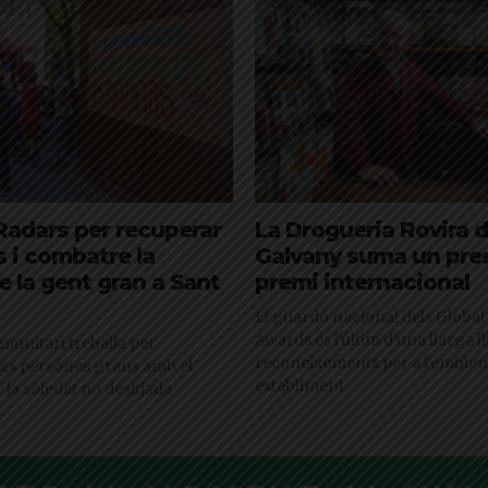
Radars per recuperar
La Drogueria Rovira 
s i combatre la
Galvany suma un pres
e la gent gran a Sant
premi internacional
El guardó nacional dels Global
Awards és l'últim d'una llarga ll
omunitari treballa per
reconeixements per a l'emblem
les persones grans amb el
establiment
r la soledat no desitjada