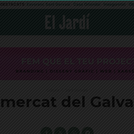
DESTACATS:
Esvoranc Sant Gervasi
·
Casa Orlandai
·
Inseguretat
·
Ob
Cultura
Sant Gervasi
 mercat del Galv