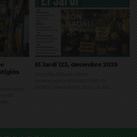
de
El Jardí 123, desembre 2025
tigiós
https://diarieljardi.cat/wp-
content/uploads/2026/01/1626-El-
Jardi123_Desembre25_0212-_ok.pdf
 Innovation
ista de
àtic