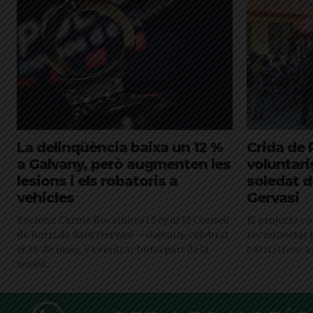
La delinqüència baixa un 12 %
Crida de 
a Galvany, però augmenten les
voluntari
lesions i els robatoris a
soledat d
vehicles
Gervasi
Societat Carme Rocamora i Seguí El Consell
El projecte c
de Barri de Sant Gervasi – Galvany, celebrat
reconnectar 
el 26 de maig, va centrar bona part de la
barri i trenca
sessió...