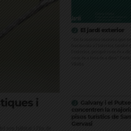
El jardí exterior
"De la mateixa manera que ne
harmonia a l’interior, també 
l’exterior, perquè com és a din
com és a fora és a dins": l'arti
Vilalta
stiques i
Galvany i el Putxe
concentren la majori
pisos turístics de Sar
Gervasi
l seu hàbitat i l'ús de