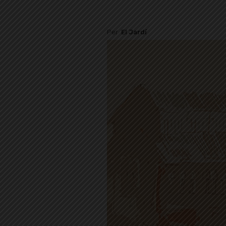
Per
El Jardí