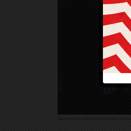
‘Mamma Mia’ al Teatre de Sarrià © Maria Souche