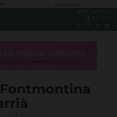
res
El meu compte
C
30.9
Sant Gervasi
C
30.9
Sarrià
a Fontmontina
arrià
ra el cap de setmana passat