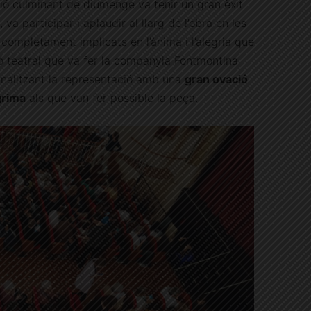
ió culminant de diumenge va tenir un gran èxit
 va participar i aplaudir al llarg de l’obra en les
 completament implicats en l’ànima i l’alegria que
ió teatral que va fer la companyia Fontmontina
finalitzant la representació amb una
gran ovació
grima
als que van fer possible la peça.