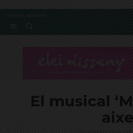
Dijous 06, agost 2026
El musical ‘
aixe
La companyia teatral nascu