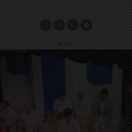
2
min.