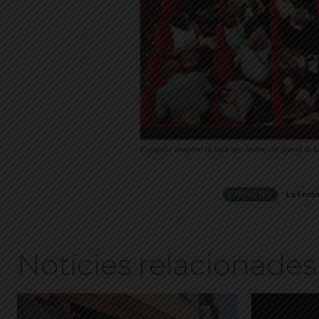
El públic omplint la sala del Teatre de Sarrià ©
ETIQUETES
La Font
Notícies relacionades