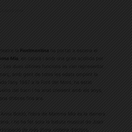
0.3.2023 15:16
teatre la
Fontmontina
ha portat a escena el
ma Mia
, en català i amb una gran acollida per
t. Les dues últimes funcions es van representar
 març, amb gent de totes les edats omplint la
uda l’any 1987 a la Font del Mont, ha estat
veïns del barri i ha anat creixent amb els anys,
na d’obres fins ara.
 Anna Boldó, l’obra de
Mamma Mia
és la darrera
ena, i ho ha fet sota la batuta musical de Joan
articipació de més d’una vintena d’actors,