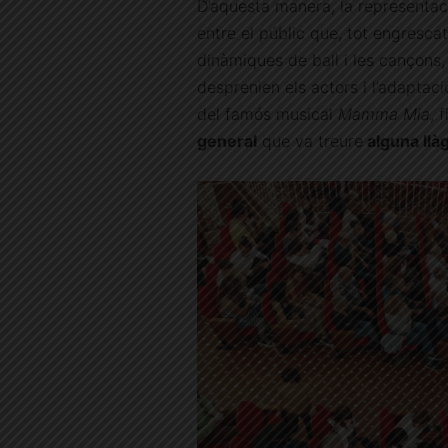
D’aquesta manera, la representac
entre el públic que, tot engrescat,
dinàmiques de ball i les cançons,
desprenien els actors i l’adaptac
del famós musical
Mamma Mia
, 
general
que va treure
alguna llà