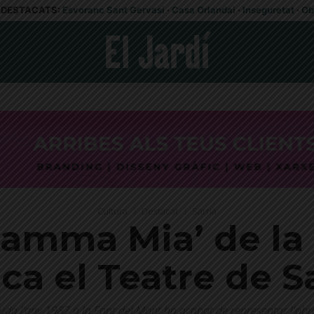
DESTACATS:
Esvoranc Sant Gervasi
·
Casa Orlandai
·
Inseguretat
·
Ob
Cultura
Destacat
Sarrià
Mamma Mia’ de l
ca el Teatre de S
da l’any 1987 a la Font del Mont ha acabat de representar l'ob