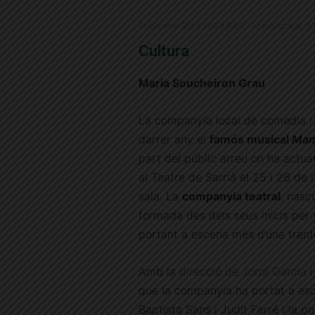
Publicat el 30.3.2023 6:30 · Actualitzat el 3
Cultura
Maria Soucheiron Grau
La companyia local de comèdia i 
darrer any el
famós musical
Mam
part del públic arreu on ha actua
al Teatre de Sarrià el 25 i 26 de
sala. La
companyia teatral
, nasc
formada des dels seus inicis per 
portant a escena més d’una trente
Amb la
direcció de Jordi Garcia
i
que la companyia ha portat a esc
Baptista Sans i Judit Farré i la p