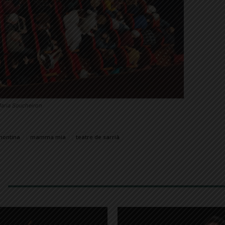
 Maria Soucheiron
montina
mamma mia
teatre de sarrià