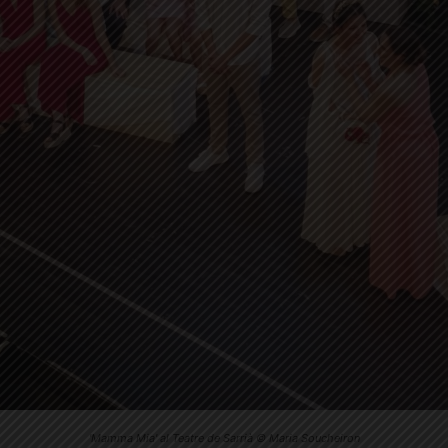
'Mamma Mia' al Teatre de Sarrià © Maria Soucheiron