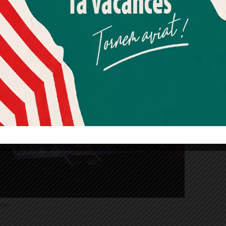
Més informació
Acceptar
Rebutjar tot
Quan l’usuari crea un compte al Diari el Jardí, dona el seu
consentiment explícit per rebre comunicacions
informatives relacionades amb el servei. Aquest
consentiment pot ser revocat en qualsevol moment
mitjançant l’enllaç de baixa present a tots els correus.
iron