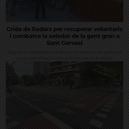
Crida de Radars per recuperar voluntaris
i combatre la soledat de la gent gran a
Sant Gervasi
El projecte comunitari treballa per reconnectar les persones
grans amb el barri i trencar la soledat no desitjada