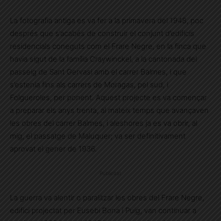
La fotografia antiga es va fer a la primavera del 1948, poc
després que s’acabés de construir el conjunt d’edificis
residencials coneguts com el Frare Negre, en la finca que
havia sigut de la família Craywinckel, a la cantonada del
passeig de Sant Gervasi amb el carrer Balmes, i que
s’estenia fins als carrers de Moragas, pel sud, i
Folgueroles, per ponent. Aquest projecte es va començar
a preparar els anys trenta, al mateix temps que avançaven
les obres del carrer Balmes, i aleshores ja es va obrir, al
mig, el passatge de Maluquer; va ser definitivament
aprovat el gener de 1936.
Publicitat
La guerra va alentir o paralitzar les obres del Frare Negre,
edifici projectat per Eusebi Bona i Puig, van continuar a