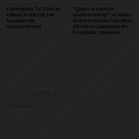
L’avinguda J.V. Foix es
“Quan la sanitat
tallarà al trànsit per
esdevé refugi”: el Palau
tasques de
Robert mostra l’acollida
manteniment
d’infants palestins en
hospitals catalans
FER UN COMENTARI