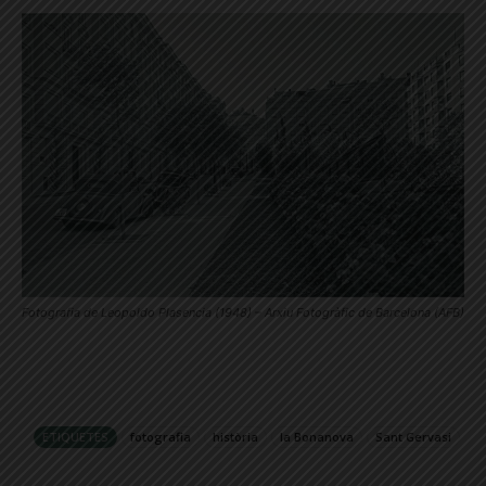
Fotografia de Leopoldo Plasencia (1948) – Arxiu Fotogràfic de Barcelona (AFB)
ETIQUETES
fotografia
història
la Bonanova
Sant Gervasi