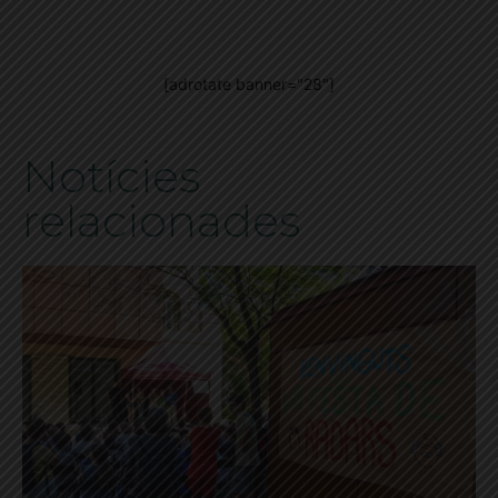
[adrotate banner="28"]
Notícies
relacionades