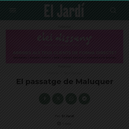
Publicitat
Publicitat
Història
Sant Gervasi
El passatge de Maluquer
Per
El Jardí
1
min.