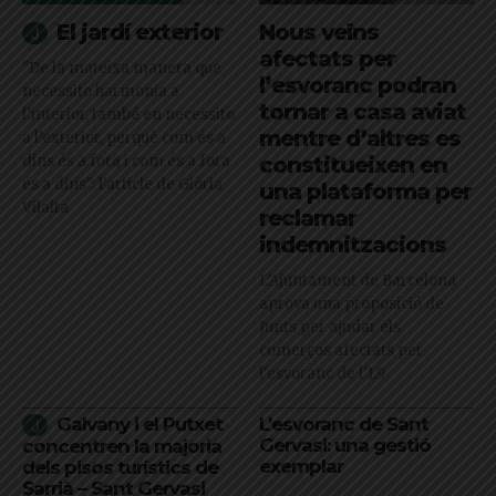
El jardí exterior
Nous veïns
afectats per
"De la mateixa manera que
l’esvoranc podran
necessito harmonia a
tornar a casa aviat
l’interior, també en necessito
mentre d’altres es
a l’exterior, perquè com és a
dins és a fora i com és a fora
constitueixen en
és a dins": l'article de Glòria
una plataforma per
Vilalta
reclamar
indemnitzacions
L’Ajuntament de Barcelona
aprova una proposició de
Junts per ajudar els
comerços afectats per
l'esvoranc de l'L9
Galvany i el Putxet
L’esvoranc de Sant
Gervasi: una gestió
concentren la majoria
exemplar
dels pisos turístics de
Sarrià – Sant Gervasi