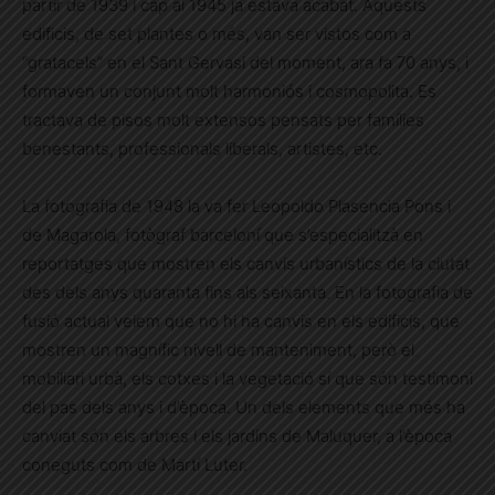
partir de 1939 i cap al 1945 ja estava acabat. Aquests
edificis, de set plantes o més, van ser vistos com a
“gratacels” en el Sant Gervasi del moment, ara fa 70 anys, i
formaven un conjunt molt harmoniós i cosmopolita. Es
tractava de pisos molt extensos pensats per famílies
benestants, professionals liberals, artistes, etc.
La fotografia de 1948 la va fer Leopoldo Plasencia Pons i
de Magarola, fotògraf barceloní que s’especialitzà en
reportatges que mostren els canvis urbanístics de la ciutat
des dels anys quaranta fins als seixanta. En la fotografia de
fusió actual veiem que no hi ha canvis en els edificis, que
mostren un magnífic nivell de manteniment, però el
mobiliari urbà, els cotxes i la vegetació sí que són testimoni
del pas dels anys i d’època. Un dels elements que més ha
canviat són els arbres i els jardins de Maluquer, a l’època
coneguts com de Martí Luter.