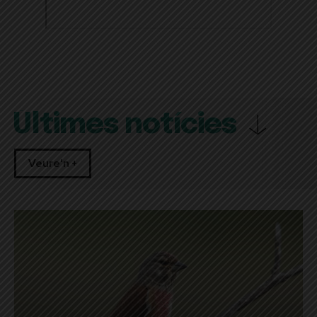
Últimes notícies
Veure'n +