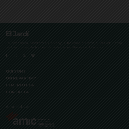
El Jardí
La Bonanova, Monterols, Galvany, Turó Parc, el Farró, el Putxet, Sarrià,
les Tres Torres, Pedralbes, Vallvidrera, les Planes i el Tibidabo
QUI SOM?
ON REPARTIM?
HEMEROTECA
CONTACTA
Associats a: