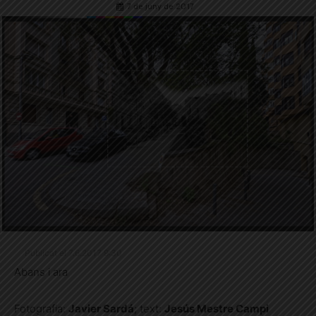
7 de juny de 2017
Publicat el 7.6.2017 9:30
Abans i ara
Fotografia:
Javier Sardá
; text:
Jesús Mestre Campi