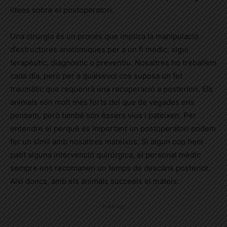
idees sobre el postoperatori.
Una cirurgia és un procés que implica la manipulació
d’estructures anatòmiques per a un fi mèdic, sigui
terapèutic, diagnòstic o preventiu. Nosaltres ho treballem
cada dia, però per a qualsevol cos suposa un fet
traumàtic que requerirà una recuperació a posteriori. Els
animals són molt més forts del que de vegades ens
pensem, però també són éssers vius i pateixen. Per
entendre el perquè és important un postoperatori podem
fer un símil amb nosaltres mateixos. Si algun cop hem
patit alguna intervenció quirúrgica, el personal mèdic
sempre ens recomanen un temps de descans posterior.
Així doncs, amb els animals succeeix el mateix.
Publicitat