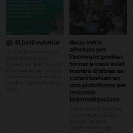
El jardí exterior
Nous veïns
afectats per
"De la mateixa manera que
l’esvoranc podran
necessito harmonia a
tornar a casa aviat
l’interior, també en necessito
mentre d’altres es
a l’exterior, perquè com és a
dins és a fora i com és a fora
constitueixen en
és a dins": l'article de Glòria
una plataforma per
Vilalta
reclamar
indemnitzacions
L’Ajuntament de Barcelona
aprova una proposició de
Junts per ajudar els
comerços afectats per