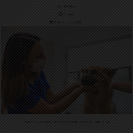
Per
El Jardí
2
min.
2 d'abril de 2022
Clàudia Sucarrat a La Veterinària de Sarrià © Elena Bulet