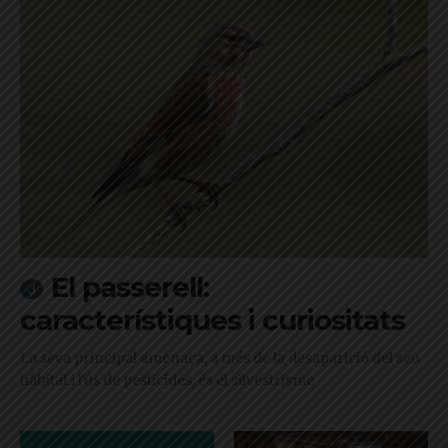
El passerell:
característiques i curiositats
La seva principal amenaça, a més de la desaparició del seu
hàbitat i l'ús de pesticides, és el silvestrisme