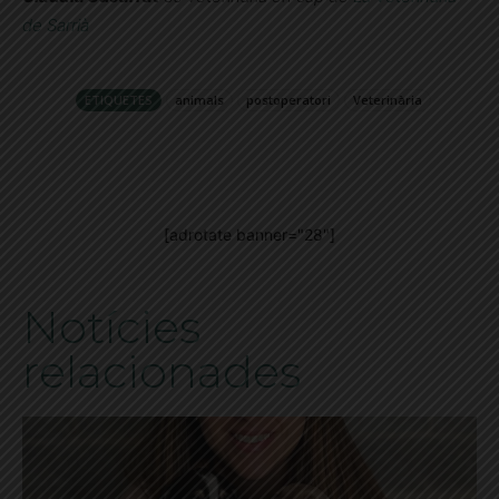
de Sarrià
ETIQUETES
animals
postoperatori
Veterinària
[adrotate banner="28"]
Notícies
relacionades