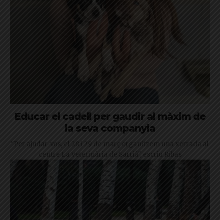
Educar el cadell per gaudir al màxim de
la seva companyia
"Per ajudar-vos, el 28 i 29 de març organitzem una xerrada al
centre La Veterinària de Sarrià", escriu Ribas