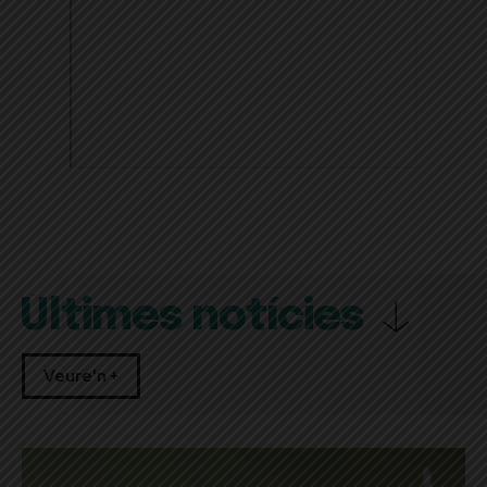
Últimes notícies
Veure'n +