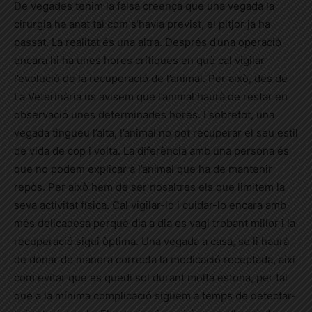
De vegades tenim la falsa creença que una vegada la
cirurgia ha anat tal com s’havia previst, el pitjor ja ha
passat. La realitat és una altra. Després d’una operació
encara hi ha unes hores crítiques en què cal vigilar
l’evolució de la recuperació de l’animal. Per això, des de
La Veterinària us avisem que l’animal haurà de restar en
observació unes determinades hores. I sobretot, una
vegada tingueu l’alta, l’animal no pot recuperar el seu estil
de vida de cop i volta. La diferència amb una persona és
que no podem explicar a l’animal que ha de mantenir
repòs. Per això hem de ser nosaltres els que limitem la
seva activitat física. Cal vigilar-lo i cuidar-lo encara amb
més delicadesa perquè dia a dia es vagi trobant millor i la
recuperació sigui òptima. Una vegada a casa, se li haurà
de donar de manera correcta la medicació receptada, així
com evitar que es quedi sol durant molta estona, per tal
que a la mínima complicació siguem a temps de detectar-