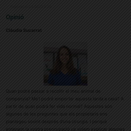
Publicat el 2.4.2022 6:30
Opinió
Clàudia Sucarrat
Quan podré passar a recollir el meu animal de
companyia? Me’l podré emportar aquesta tarda a casa? A
partir de quan podrà fer vida normal? Aquestes són
algunes de les preguntes que els propietaris ens
plantegeu sovint després d’una cirurgia. I perquè
entenem la vostra preocupació us volem explicar algunes