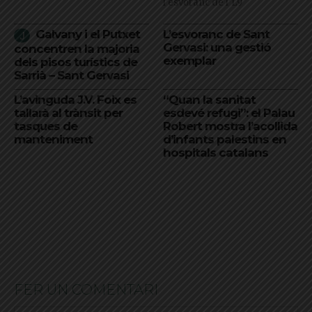
l'esvoranc de l'L9
Galvany i el Putxet
L’esvoranc de Sant
Gervasi: una gestió
concentren la majoria
exemplar
dels pisos turístics de
Sarrià – Sant Gervasi
L’avinguda J.V. Foix es
“Quan la sanitat
tallarà al trànsit per
esdevé refugi”: el Palau
tasques de
Robert mostra l’acollida
manteniment
d’infants palestins en
hospitals catalans
FER UN COMENTARI