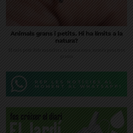
Animals grans i petits. Hi ha límits a la
natura?
El més petit dels mamífers, la musaranya, només pesa tres
grams
REP LES NOTÍCIES AL
MOMENT AL WHATSAPP!