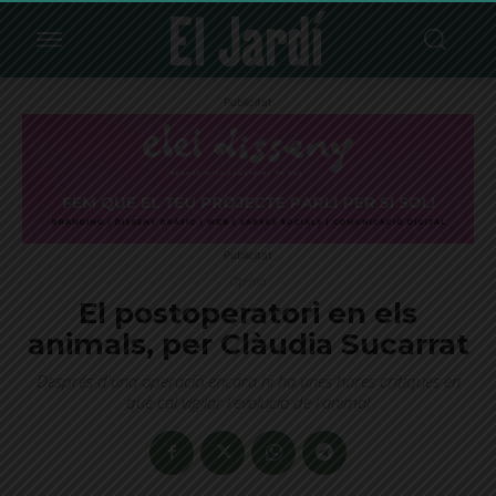
Publicitat
Publicitat
Opinió
El postoperatori en els
animals, per Clàudia Sucarrat
Després d'una operació encara hi ha unes hores crítiques en
què cal vigilar l'evolució de l'animal