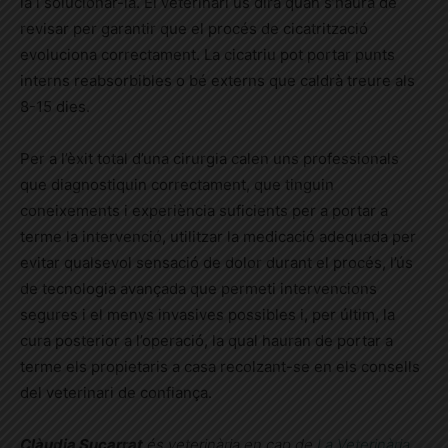
la i solucionar-la. El veterinari us dirà quan s’haurà de
revisar per garantir que el procés de cicatrització
evoluciona correctament. La cicatriu pot portar punts
interns reabsorbibles o bé externs que caldrà treure als
8-15 dies.
Per a l’èxit total d’una cirurgia calen uns professionals
que diagnostiquin correctament, que tinguin
coneixements i experiència suficients per a portar a
terme la intervenció, utilitzar la medicació adequada per
evitar qualsevol sensació de dolor durant el procés, l’ús
de tecnologia avançada que permeti intervencions
segures i el menys invasives possibles i, per últim, la
cura posterior a l’operació, la qual hauran de portar a
terme els propietaris a casa recolzant-se en els consells
del veterinari de confiança.
Clàudia Sucarrat
és veterinària en cap de
La Veterinària