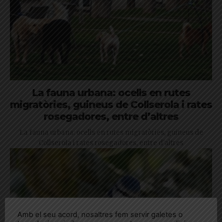
La fauna urbana: ocells en rutes
migratòries, guineus de Collserola i rates
rosegadores, entre d’altres
La fauna urbana: ocells en rutes migratòries, guineus de
Collserola i rates rosegadores, entre d'altres
Amb el seu acord, nosaltres fem servir galetes o