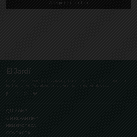
El Jardí
La Bonanova, Monterols, Galvany, Turó Parc, el Farró, el Putxet, Sarrià,
les Tres Torres, Pedralbes, Vallvidrera, les Planes i el Tibidabo
QUI SOM?
ON REPARTIM?
HEMEROTECA
CONTACTA