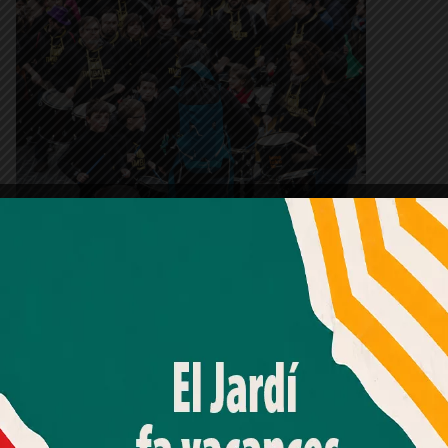
Batucada de Timbays a Mañe i Flaquer. ©Veïns Farró
Amb el seu acord, nosaltres fem servir galetes o
tecnologies similars per emmagatzemar, accedir i
processar dades personals com la seva visita a aquest lloc
utxet
web. Pot retirar el seu consentiment o oposar-se al
processament de dades basat en interessos legítims en
ha
qualsevol moment fent clic a "Ajustos de cookies" o a la
nostra Política de privacitat en aquest lloc web. Si cliques
 de la
"acceptar" dones el teu consentiment
nts i