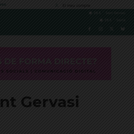
res
El meu compte
C
29.5
Sant Gervasi
C
29.5
Sarrià
ant Gervasi