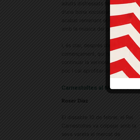
adults disfressats han pogut gau
d’una bona xocolatada. La festa 
acabat remenant el cos infants i 
amb la música del grup “Diversion
I, és clar, després d’aquest bon
començament, qui ha volgut ha 
continuar la xerinola en altres ll
poc i cal aprofitar-lo!
Carnestoltes al Mercat Galv
Roser Díaz
El dissabte 10 de febrer, el Rei
Carnestoltes va colpejar amb la
seva vareta el mercat de