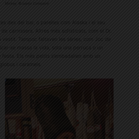
Mickey. ©Juanjo Compairé
es des del bar, o parelles com Alaska i el seu
i de carnissers. Altres més sofisticats, com el Dr.
 vestit. Tampoc faltaven les sèries, com Joc de
icar-se massa la vida, sota una perruca o un
 festa. Els més petits s’embadalien amb un
globus i caramels.