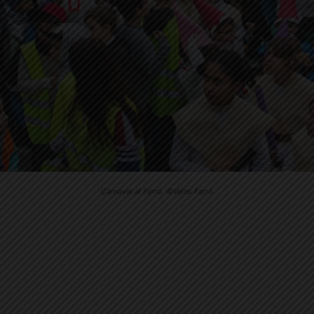
Carnaval al Farró. ©Veïns Farró