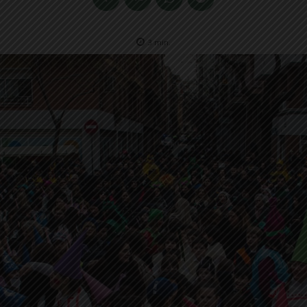
3
min.