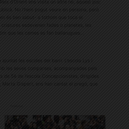
eis d’Orient ens visita un altre rei, aquest poc
epublicà. No l’hem pogut veure en persona, però
m és ben sabut- a tothom que toca el
s criatures esdevenen fades o planetes, les
ntim que les cames es fan ballarugues…
 ajuntat les escoles del barri: L’escola Lys i
amb les seves comparses, acompanyades pels
s de 5è de l’escola Concepcionistes, dirigides
, Marta Gispert, ens han cantat el pregó, que
Publicitat