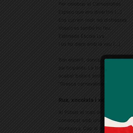
Per celebrar el Carnestoltes
Espero que ens divertim (…)
Ens currem molt les disfresses
Vosaltres també ho feu
Estimada Escola Lys
I us ho diem amb la veu (…)
Bon esperit, doncs, entre els
participants. La trobada ha
acabat ballant amb el conjunt
“Gresca carnavalera”.
Rua, xocolata i xerinola al P
Al Putxet el matí de dissabte 10 
començat amb una rua fins a dalt
muntanya. Cap al migdia, els infa