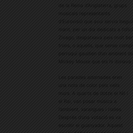
de la Reina d’Anglaterra, grups
musicals representants
d’Eurovisió que avui servia begud
marit, per un dia dedicats a l’ofic
Zivago, despatxava peix molt ben
trons, o aquells, que sense compl
perruquí gaudien d’un ambient de
Mickey Mouse que els hi donava 
Les parades adornades eren
una nota de color pels vells
murs. A quarts de dotze el Nil i
el Rai, van posar música a
l’ambient, xarangues i rialles.
Després d’una votació es va
escollir el guanyador. Aquest