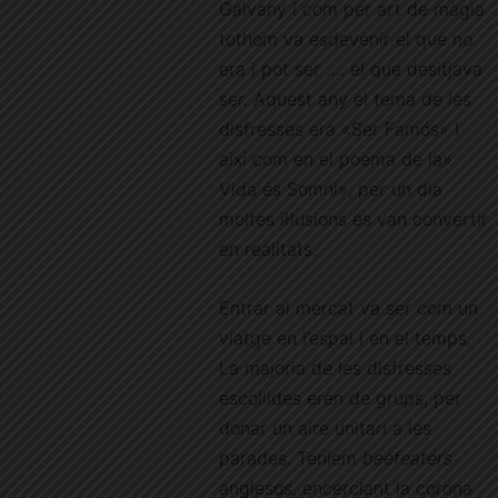
Galvany i com per art de màgia
tothom va esdevenir el que no
era i pot ser …. el que desitjava
ser. Aquest any el tema de les
disfresses era «Ser Famós» I
així com en el poema de la»
Vida és Somni», per un dia
moltes il·lusions es van convertir
en realitats.
Entrar al mercat va ser com un
viatge en l’espai i en el temps.
La majoria de les disfresses
escollides eren de grups, per
donar un aire unitari a les
parades. Teníem
beefeaters
anglesos, encerclant la corona