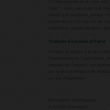
Un mes després de la visita dels R
“reial” (i real), més aviat molt r
sabem que ha passat, perquè –co
converteix en allò que vol ser: le
verdulaires canvien de sexe i se
Trobada d’escoles al Farró
Al Farró, divendres 9 al tard s’han
Concepcionistes. Cada escola, 
tabalers de Timbalys. Les alumne
per la seva professora de música
diu així (fragments):
Benvinguts i benvingudes
A la plaça ens reunim