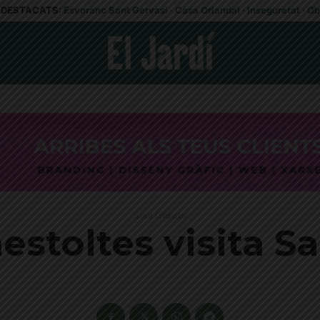
DESTACATS:
Esvoranc Sant Gervasi
·
Casa Orlandai
·
Inseguretat
·
Ob
Sant Gervasi
nestoltes visita S