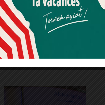
dir
Més informació
Acceptar
Rebutjar tot
ha
grans
Quan l’usuari crea un compte al Diari el Jardí, dona el seu
s”.
consentiment explícit per rebre comunicacions
informatives relacionades amb el servei. Aquest
Carnaval al Putxet. ©Juanjo Compairé
consentiment pot ser revocat en qualsevol moment
mitjançant l’enllaç de baixa present a tots els correus.
pogut
ocs. A gaudir, que el regne de Carnestoltes dura
any