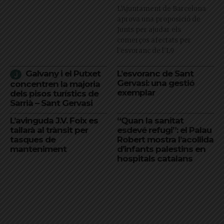
L’Ajuntament de Barcelona
aprova una proposició de
Junts per ajudar els
comerços afectats per
l'esvoranc de l'L9
Galvany i el Putxet
L’esvoranc de Sant
Gervasi: una gestió
concentren la majoria
exemplar
dels pisos turístics de
Sarrià – Sant Gervasi
L’avinguda J.V. Foix es
“Quan la sanitat
tallarà al trànsit per
esdevé refugi”: el Palau
tasques de
Robert mostra l’acollida
manteniment
d’infants palestins en
hospitals catalans