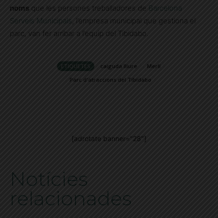
noms
que les persones treballadores de
Barcelona
Serveis Municipals
, l’empresa municipal que gestiona el
parc, van fer arribar a l’equip del Tibidabo.
ETIQUETES
caiguda lliure
Merlí
Parc d'atraccions del Tibidabo
[adrotate banner="28"]
Notícies
relacionades