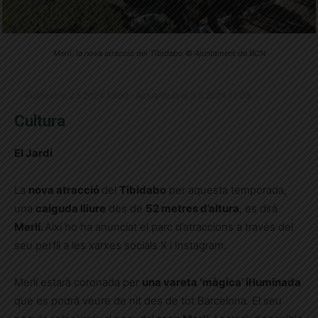
Merlí, la nova atracció del Tibidabo © Ajuntament de BCN
Publicat el 2.5.2024 16:00 · Actualitzat el 3.5.2024 17:08
Cultura
El Jardí
La
nova atracció
del
Tibidabo
per aquesta temporada,
una
caiguda lliure
des de
52 metres d’altura
, es dirà
Merlí.
Així ho ha anunciat el parc d’atraccions a través del
seu perfil a les xarxes socials X i Instagram.
Merlí estarà coronada per
una vareta ‘màgica’ il·luminada
que es podrà veure de nit des de tot Barcelona. El seu