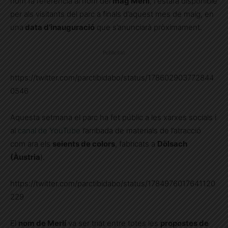
nom fa referència al nom del
mag Merlí
, i estarà disponible
per als visitants del parc a finals d’aquest mes de maig, en
una
data d’inauguració
que s’anunciarà pròximament.
Publicitat
https://twitter.com/parctibidabo/status/178602903772844
0546
Aquesta setmana el parc ha fet públic a les xarxes socials i
al
canal de YouTube
l’arribada de materials de l’atracció
com ara els
seients de colors
, fabricats a
Dölsach
(Àustria
).
https://twitter.com/parctibidabo/status/1784976017641120
229
El
nom de Merlí
va ser triat entre totes les
propostes de