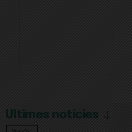
Últimes notícies
Veure'n +