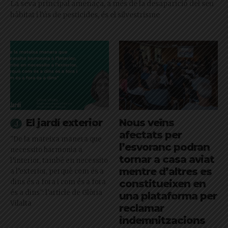
La seva principal amenaça, a més de la desaparició del seu
hàbitat i l'ús de pesticides, és el silvestrisme
El jardí exterior
Nous veïns
afectats per
"De la mateixa manera que
l’esvoranc podran
necessito harmonia a
tornar a casa aviat
l’interior, també en necessito
mentre d’altres es
a l’exterior, perquè com és a
dins és a fora i com és a fora
constitueixen en
és a dins": l'article de Glòria
una plataforma per
Vilalta
reclamar
indemnitzacions