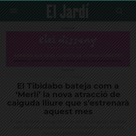
Publicitat
Publicitat
Cultura
Tibidabo
El Tibidabo bateja com a
‘Merlí’ la nova atracció de
caiguda lliure que s’estrenarà
aquest mes
El nom fa honor al mag Merlí i ha estat la proposta escollida
entre totes les presentades pels treballadors de l'empresa
municipal gestora del parc