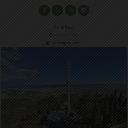
Per
El Jardí
Less than 1
min.
2 de maig de 2024