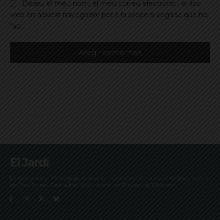
Deseu el meu nom, el meu correu electrònic i el lloc
web en aquest navegador per a la propera vegada que ho
faci.
El Jardí
La Bonanova, Monterols, Galvany, Turó Parc, el Farró, el Putxet, Sarrià,
les Tres Torres, Pedralbes, Vallvidrera, les Planes i el Tibidabo