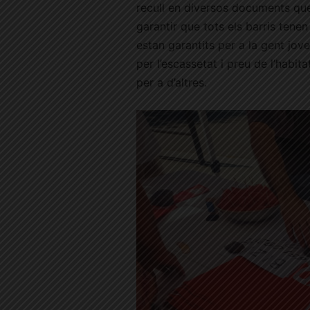
recull en diversos documents que 
garantir que tots els barris tene
estan garantits per a la gent jov
per l’escassetat i preu de l’habitat
per a d’altres.