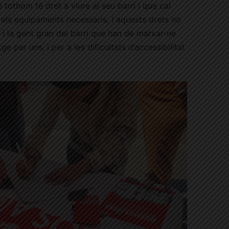
tothom té dret a viure al seu barri i que cal
n els equipaments necessaris. I aquests drets no
e i la gent gran del barri que han de marxar-ne
ge per uns, i per a les dificultats d’accessibilitat