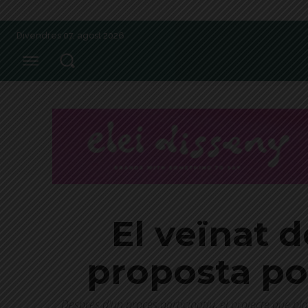
Divendres 07, agost 2026
El veïnat 
proposta pol
Després d'un procés participatiu, el projecte que pl