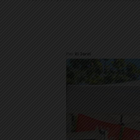
Per
El Jardí