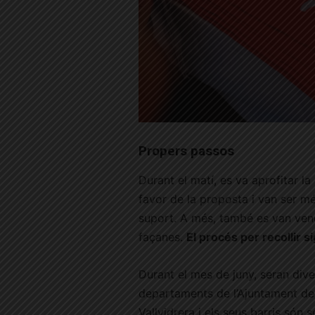
Propers passos
Durant el matí, es va aprofitar la
favor de la proposta i van ser m
suport. A més, també es van vend
façanes.
El procés per recollir 
Durant el mes de juny, seran div
departaments de l’Ajuntament de
Vallvidrera i els seus barris són 