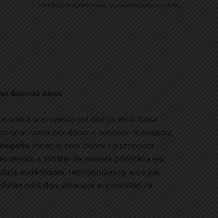
Recollida de signatures per la proposta de Buenos Aires
Casa Buenos Aires
ue lidera la proposta pel nou ús de la
Casa
ortir al carrer per donar a conèixer el projecte,
icipatiu
iniciat el mes d’abril.
La proposta
es destini a satisfer de manera prioritària les
ssitats endèmiques, reconegudes fa anys per
disten molt dels usos que el consistori ha