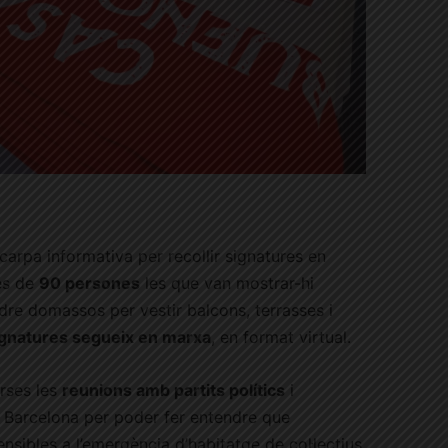
 carpa informativa per recollir signatures en
és de
90 persones
les que van mostrar-hi
re domassos per vestir balcons, terrasses i
signatures segueix en marxa
, en format virtual.
erses les
reunions amb partits polítics
i
 Barcelona per poder fer entendre que
sensibles a l’emergència d’habitatge de col·lectius