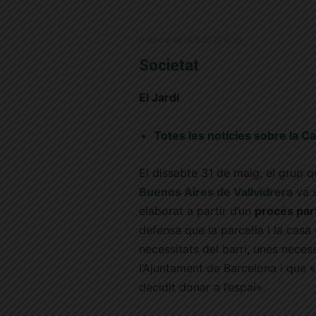
Publicat el 14.6.2025 6:30
Societat
El Jardí
Totes les notícies sobre la 
El dissabte 31 de maig, el grup q
Buenos Aires de Vallvidrera
va s
elaborat a partir d’un
procés part
defensa que la parcel·la i la casa 
necessitats del barri, unes nece
l’Ajuntament de Barcelona i que «
decidit donar a l’espai».