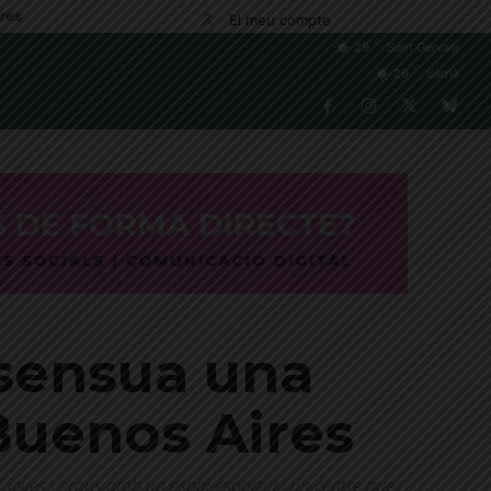
res
El meu compte
C
29
Sant Gervasi
C
29
Sarrià
nsensua una
 Buenos Aires
r joves i grans amb un espai esportiu i un centre que