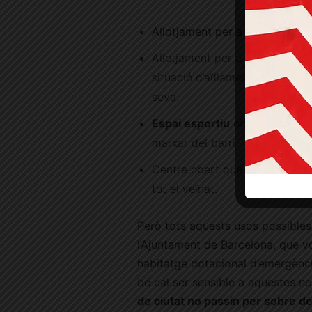
Allotjament per a persones
jo
Allotjament per a persones
gr
situació d’aïllament per les di
seva.
Espai esportiu
obert al barri,
marxar del barri
Centre obert que permeti
l’es
tot el veïnat.
Però tots aquests usos possibles
l’Ajuntament de Barcelona, que vo
habitatge dotacional d’emergència
bé cal ser sensible a aquestes ne
de ciutat no passin per sobre de