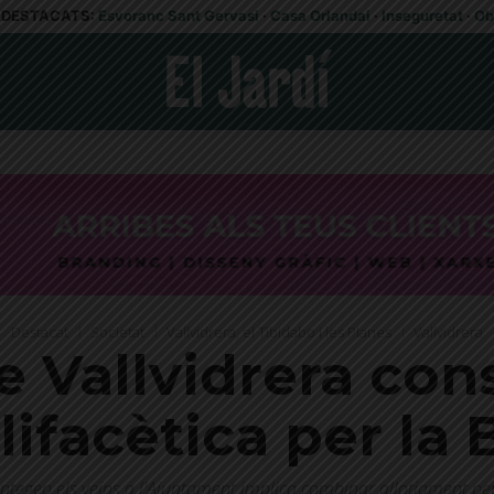
DESTACATS:
Esvoranc Sant Gervasi
·
Casa Orlandai
·
Inseguretat
·
Ob
Destacat
Societat
Vallvidrera, el Tibidabo i les Planes
Vallvidrera
de Vallvidrera co
ifacètica per la
antegen els veïns a l'Ajuntament implica combinar allotjament pe