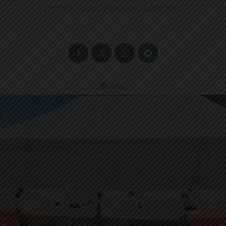
permeti l'estada diürna de la gent gran
2
min.