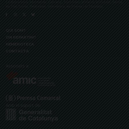
La Bonanova, Monterols, Galvany, Turó Parc, el Farró, el Putxet, Sarrià,
les Tres Torres, Pedralbes, Vallvidrera, les Planes i el Tibidabo
QUI SOM?
ON REPARTIM?
HEMEROTECA
CONTACTA
Associats a:
Amb el suport de: