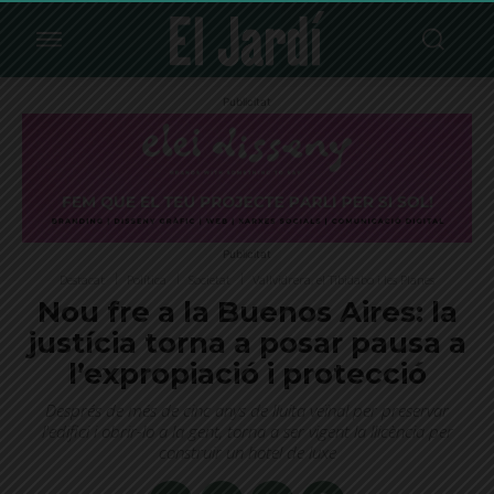
Publicitat
Publicitat
Destacat
Política
Societat
Vallvidrera, el Tibidabo i les Planes
Nou fre a la Buenos Aires: la
justícia torna a posar pausa a
l’expropiació i protecció
Després de més de cinc anys de lluita veïnal per preservar
l'edifici i obrir-lo a la gent, torna a ser vigent la llicència per
construir un hotel de luxe