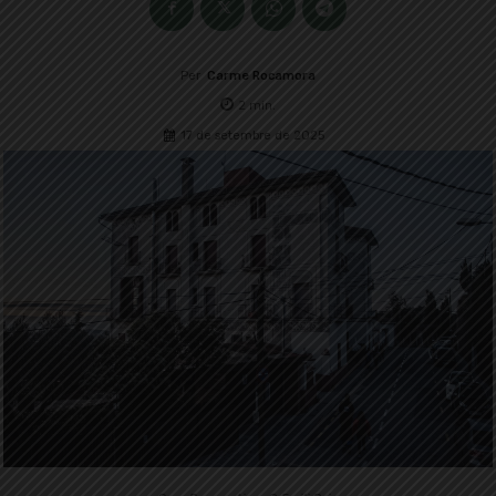
Per
Carme Rocamora
2
min.
17 de setembre de 2025