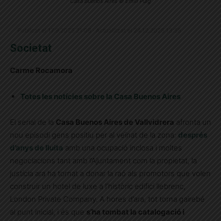
Casa Buenos Aires © Emili Puig
Publicat el 17.9.2025 21:08 · Actualitzat el 24.12.2025 13:55
Societat
Carme Rocamora
Totes les notícies sobre la Casa Buenos Aires
El serial de la
Casa Buenos Aires de Vallvidrera
afronta un
nou episodi gens positiu per al veïnat de la zona:
després
d’anys de lluita
amb una ocupació inclosa i moltes
negociacions tant amb l’Ajuntament com la propietat, la
justícia ara ha tornat a donar la raó als promotors que volen
construir un hotel de luxe a l’històric edifici llebrenc,
London Private Company. A hores d’ara, tot torna gairebé
al punt inicial, i és que
s’ha tombat la catalogació i