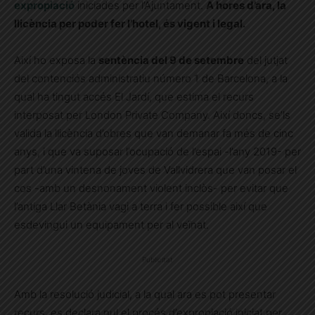
expropiació
iniciades per l’Ajuntament.
A hores d’ara, la
llicència per poder fer l’hotel, és vigent i legal.
Així ho exposa la
sentència del 9 de setembre
del jutjat
del contenciós administratiu número 1 de Barcelona, a la
qual ha tingut accés El Jardí, que estima el recurs
interposat per London Private Company. Així doncs, se’ls
valida la llicència d’obres que van demanar fa més de cinc
anys, i que va suposar l’ocupació de l’espai -l’any 2019- per
part d’una vintena de joves de Vallvidrera que van posar el
cos -amb un desnonament violent inclòs- per evitar que
l’antiga Llar Betània vagi a terra i fer possible així que
esdevingui un equipament per al veïnat.
Publicitat
Amb la resolució judicial, a la qual ara es pot presentar
recurs, es declara nul el procés d’expropiació iniciat per