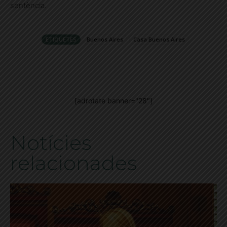
sentència.
ETIQUETES
Buenos Aires
Casa Buenos Aires
[adrotate banner="28"]
Notícies
relacionades