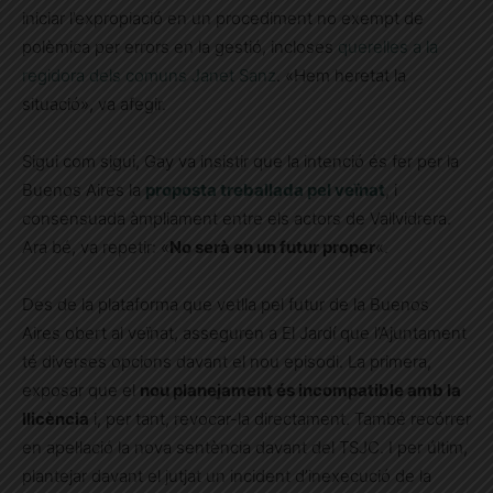
iniciar l’expropiació en un procediment no exempt de
polèmica per errors en la gestió, incloses
querelles a la
regidora dels comuns Janet Sanz
. «Hem heretat la
situació», va afegir.
Sigui com sigui, Gay va insistir que la intenció és fer per la
Buenos Aires la
proposta treballada pel veïnat
, i
consensuada àmpliament entre els actors de Vallvidrera.
Ara bé, va repetir: «
No serà en un futur proper
«.
Des de la plataforma que vetlla pel futur de la Buenos
Aires obert al veïnat, asseguren a El Jardí que l’Ajuntament
té diverses opcions davant el nou episodi. La primera,
exposar que el
nou planejament és incompatible amb la
llicència
i, per tant, revocar-la directament. També recórrer
en apel·lació la nova sentència davant del TSJC. I per últim,
plantejar davant el jutjat un incident d’inexecució de la