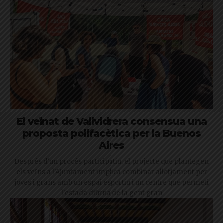
El veïnat de Vallvidrera consensua una
proposta polifacètica per la Buenos
Aires
Després d'un procés participatiu, el projecte que plantegen
els veïns a l'Ajuntament implica combinar allotjament per
joves i grans amb un espai esportiu i un centre que permeti
l'estada diürna de la gent gran