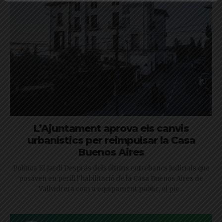
L’Ajuntament aprova els canvis
urbanístics per reimpulsar la Casa
Buenos Aires
Política El Jardí Després dels últims entrebancs judicials que
posaven en perill l'habilitació de la Casa Buenos Aires de
Vallvidrera com a equipament públic, el ple...