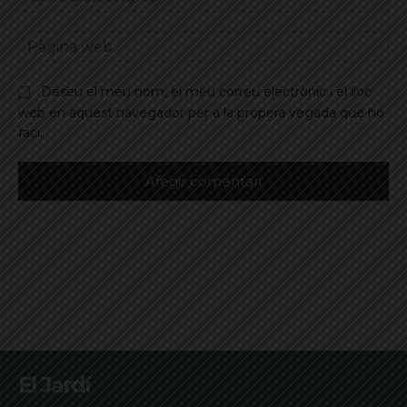
ele
Pà
we
Deseu el meu nom, el meu correu electrònic i el lloc
web en aquest navegador per a la propera vegada que ho
faci.
El Jardí