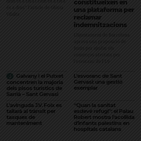
dins és a fora i com és a fora
constitueixen en
és a dins": l'article de Glòria
una plataforma per
Vilalta
reclamar
indemnitzacions
L’Ajuntament de Barcelona
aprova una proposició de
Junts per ajudar els
comerços afectats per
l'esvoranc de l'L9
Galvany i el Putxet
L’esvoranc de Sant
Gervasi: una gestió
concentren la majoria
exemplar
dels pisos turístics de
Sarrià – Sant Gervasi
L’avinguda J.V. Foix es
“Quan la sanitat
tallarà al trànsit per
esdevé refugi”: el Palau
tasques de
Robert mostra l’acollida
manteniment
d’infants palestins en
hospitals catalans