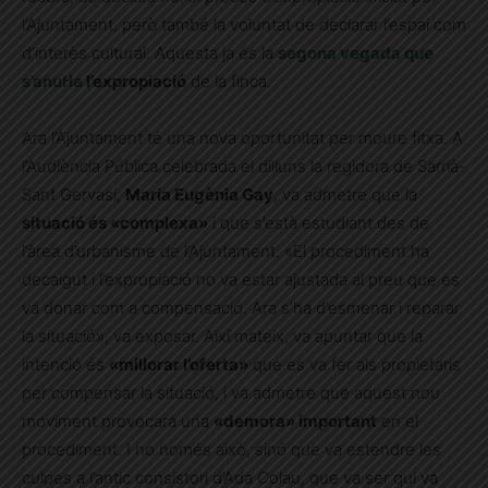
l’Ajuntament, però també la voluntat de declarar l’espai com
d’interès cultural. Aquesta ja és la
segona vegada que
s’anul·la
l’expropiació
de la finca.
Ara l’Ajuntament té una nova oportunitat per moure fitxa. A
l’Audiència Pública celebrada el dilluns la regidora de Sarrià-
Sant Gervasi,
Maria Eugènia Gay
, va admetre que la
situació és «complexa»
i que s’està estudiant des de
l’àrea d’urbanisme de l’Ajuntament. «El procediment ha
decaigut i l’expropiació no va estar ajustada al preu que es
va donar com a compensació. Ara s’ha d’esmenar i reparar
la situació», va exposar. Així mateix, va apuntar que la
intenció és
«millorar l’oferta»
que es va fer als propietaris
per compensar la situació, i va admetre que aquest nou
moviment provocarà una
«demora» important
en el
procediment. I no només això, sinó que va estendre les
culpes a l’antic consistori d’Ada Colau, que va ser qui va