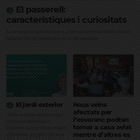
El passerell:
característiques i curiositats
La seva principal amenaça, a més de la desaparició del seu
hàbitat i l'ús de pesticides, és el silvestrisme
El jardí exterior
Nous veïns
afectats per
"De la mateixa manera que
l’esvoranc podran
necessito harmonia a
tornar a casa aviat
l’interior, també en necessito
mentre d’altres es
a l’exterior, perquè com és a