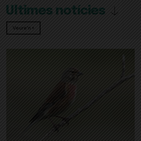
Últimes notícies
Veure'n +