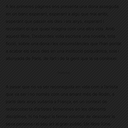
A les primeres pàgines ens presenta una dona asseguda
en un banc esperant, esperant a algú que mai arribi,
esperant que passin els dies i els anys, esperant i
recordant el que quasi imagina com una altra vida. Amb
aquest llibre, Desbordes volia escriure una novel·la, tota
ficció, sobre una dona i les circumstàncies que l’han portat
a acabar els seus dies en una institució psiquiàtrica, sola i
allunyada de París, de l’art i de la gent que la va conèixer.
Publicitat
A pesar que no va ser reconeguda en vida com a l’artista
que va ser i no només com una amant més de Rodin, a
partir dels anys vuitanta a França, en un context de
redescoberta d’artistes femenines en les diferents
disciplines, hi ha hagut la ferma voluntat de descobrir la
seva persona i el seu art al gran públic. Un llibre (Une