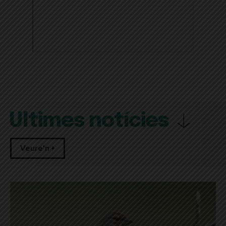
Últimes notícies
Veure'n +