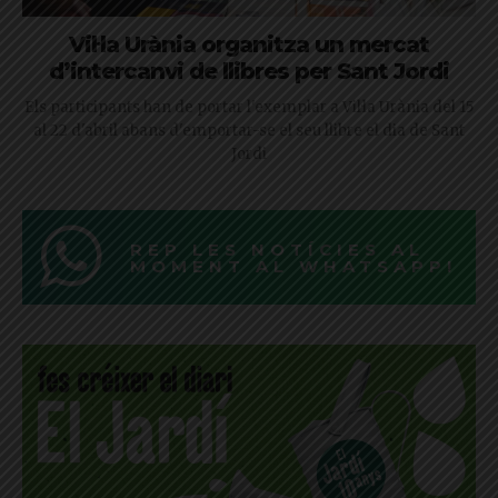
Vil·la Urània organitza un mercat
d’intercanvi de llibres per Sant Jordi
Els participants han de portar l'exemplar a Vil·la Urània del 15
al 22 d'abril abans d'emportar-se el seu llibre el dia de Sant
Jordi
REP LES NOTÍCIES AL
MOMENT AL WHATSAPP!