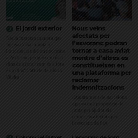
El jardí exterior
Nous veïns
afectats per
"De la mateixa manera que
l’esvoranc podran
necessito harmonia a
tornar a casa aviat
l’interior, també en necessito
mentre d’altres es
a l’exterior, perquè com és a
dins és a fora i com és a fora
constitueixen en
és a dins": l'article de Glòria
una plataforma per
Vilalta
reclamar
indemnitzacions
L’Ajuntament de Barcelona
aprova una proposició de
Junts per ajudar els
comerços afectats per
l'esvoranc de l'L9
Galvany i el Putxet
L’esvoranc de Sant