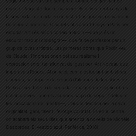
segle XIX que va viure sempre a l’ombra del geni també
escultor Auguste Rodin, i va viure els últims trenta anys de
la seva vida internada en un institut psiquiàtric, on va morir
de manera anònima. Claudel viatja amb 19 anys a París per
estudiar Art i és allí on coneix a Rodin —que ja és un
escultor madur i consagrat—, que fa de professor per un
grup de joves artistes. Les primeres obres que Rodin veu
de Claudel, l’impressionen pel seu realisme i
expressionisme, tan allunyat del gust per l’Art Noveau que
imperava a l’època. Al principi, com a estudiant amb altres
alumnes, participa en la creació d’algunes de les obres de
Rodin al seu taller, i de seguida —malgrat que siguin obres
col·laboratives i que els alumnes hagin de seguir fidelment
les indicacions del mestre—, Claudel destaca per la seva
originalitat, geni, talent i ferotge voluntat. És en el centre
on acabarà els seus dies que arrenca la novel·la de Michèle
Desbordes, El vestido azul (Periférica, 2018).