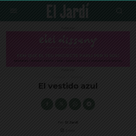
Publicitat
Publicitat
Cultura
General
El vestido azul
Per
El Jardí
2
min.