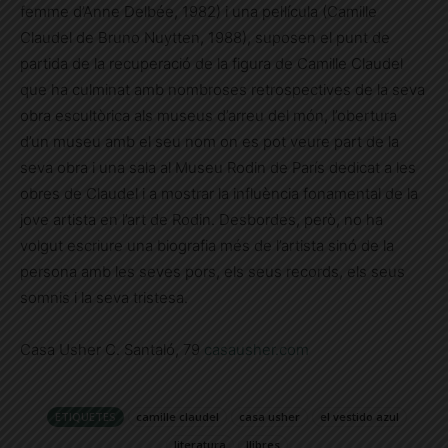
femme d’Anne Delbée, 1982) i una pel·lícula (Camille
Claudel de Bruno Nuytten, 1988), suposen el punt de
partida de la recuperació de la figura de Camille Claudel
que ha culminat amb nombroses retrospectives de la seva
obra escultòrica als museus d’arreu del món, l’obertura
d’un museu amb el seu nom on es pot veure part de la
seva obra i una sala al Museu Rodin de París dedicat a les
obres de Claudel i a mostrar la influència fonamental de la
jove artista en l’art de Rodin. Desbordes, però, no ha
volgut escriure una biografia més de l’artista sinó de la
persona amb les seves pors, els seus records, els seus
somnis i la seva tristesa.
Casa Usher C. Santaló, 79
casausher.com
ETIQUETES
camille claudel
casa usher
el vestido azul
literatura
llibres