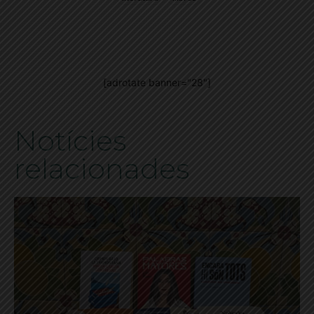
[adrotate banner="28"]
Notícies
relacionades