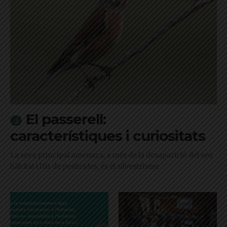
El passerell:
característiques i curiositats
La seva principal amenaça, a més de la desaparició del seu
hàbitat i l'ús de pesticides, és el silvestrisme