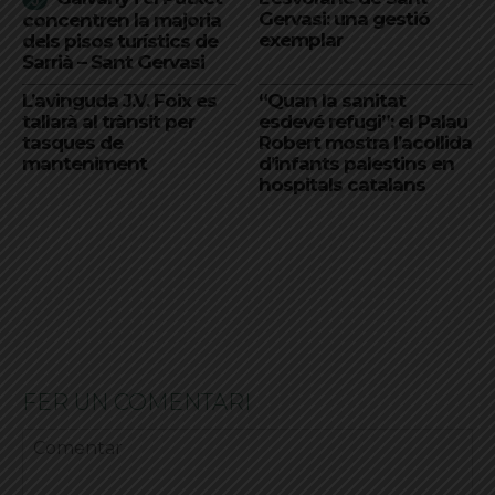
Gervasi: una gestió
concentren la majoria
exemplar
dels pisos turístics de
Sarrià – Sant Gervasi
L’avinguda J.V. Foix es
“Quan la sanitat
tallarà al trànsit per
esdevé refugi”: el Palau
tasques de
Robert mostra l’acollida
manteniment
d’infants palestins en
hospitals catalans
FER UN COMENTARI