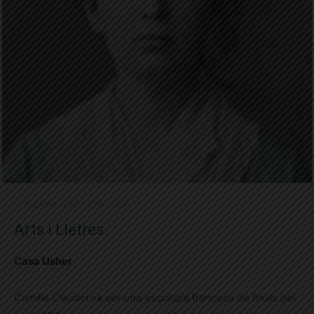
Publicat el 5.10.2018 12:00
Arts i Lletres
Casa Usher
Camille Claudel va ser una escultora francesa de finals del