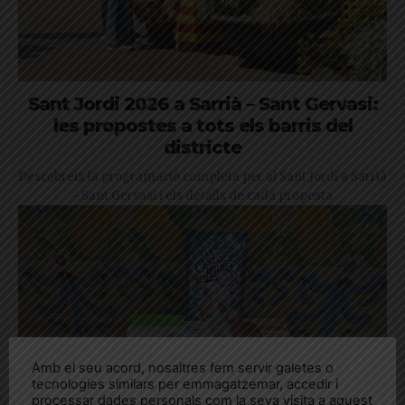
Sant Jordi 2026 a Sarrià – Sant Gervasi:
les propostes a tots els barris del
districte
Descobreix la programació completa per al Sant Jordi a Sarrià
- Sant Gervasi i els detalls de cada proposta
Amb el seu acord, nosaltres fem servir galetes o
tecnologies similars per emmagatzemar, accedir i
processar dades personals com la seva visita a aquest