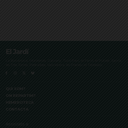
El Jardí
La Bonanova, Monterols, Galvany, Turó Parc, el Farró, el Putxet, Sarrià,
les Tres Torres, Pedralbes, Vallvidrera, les Planes i el Tibidabo
QUI SOM?
ON REPARTIM?
HEMEROTECA
CONTACTA
Associats a: