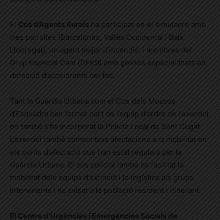
El
Cos d’Agents Rurals
ha participat en el simulacre amb
tres patrulles (Barcelonès, Vallès Occidental i Baix
Llobregat), un agent major d’incendis, i membres del
Grup Especial Caní (GEK9) amb gossos especialitzats en
detecció d’accelerants del foc.
Tant la Guàrdia Urbana com el Cos dels Mossos
d’Esquadra han format part de l’equip d’ordre de l’exercici
on també s’ha incorporat la Policia Local de Sant Cugat.
L’exercici també comportava afectacions a la mobilitat en
els punts d’afectació que han estat regulats per la
Guàrdia Urbana. El cos policial també ha facilitat la
mobilitat dels equips d’extinció i la logística als grups
intervinents i ha avisat a la població resident i itinerant.
El Centre d’Urgències i Emergències Socials de