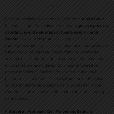
Publicitat
El tinent d’alcalde de Prevenció i Seguretat,
Albert Batlle
ha destacat que “l’objectiu de l’exercici és
posar a prova la
coordinació entre els grups actuants en un incendi
forestal
, així com els protocols a seguir, els plans
d’emergència municipals, aplicar mesures de protecció per
a la població, les infraestructures crítiques i elements
vulnerables, i sobretot, detectar àrees de millora per estar
encara més preparats davant d’un incendi forestal de
grans dimensions.” Batlle ha fet valdre que aquest és el
primer simulacre que realitzen els Bombers de Barcelona i
col·laboren també els Bombers de la Generalitat, ja que
s’ha simulat un incendi que afecta fora del terme municipal
de Barcelona.
El
Servei de Protecció Civil, Prevenció, Extinció