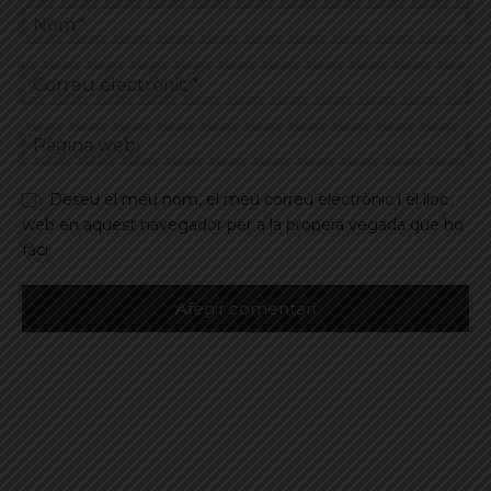
No
Co
ele
Pà
we
Deseu el meu nom, el meu correu electrònic i el lloc
web en aquest navegador per a la propera vegada que ho
faci.