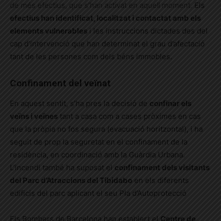
de més efectius, que s’han activat en aquell moment.
Els
efectius han identificat, localitzat i contactat amb els
elements vulnerables
i les instruccions dictades des del
cap d’intervenció que han determinat el grau d’afectació
tant de les persones com dels béns immobles.
Confinament del veïnat
En aquest sentit, s’ha pres la decisió de
confinar els
veïns i veïnes
tant a casa com a cases pròximes en cas
que la pròpia no fos segura (evacuació horitzontal), i ha
seguit de prop la seguretat en el confinament de la
residència, en coordinació amb la Guàrdia Urbana.
L’incendi també ha suposat el
confinament dels visitants
del Parc d’Atraccions del Tibidabo
en els diferents
edificis del parc aplicant el seu Pla d’Autoprotecció
Els Bombers de Barcelona han establert el
Centre de