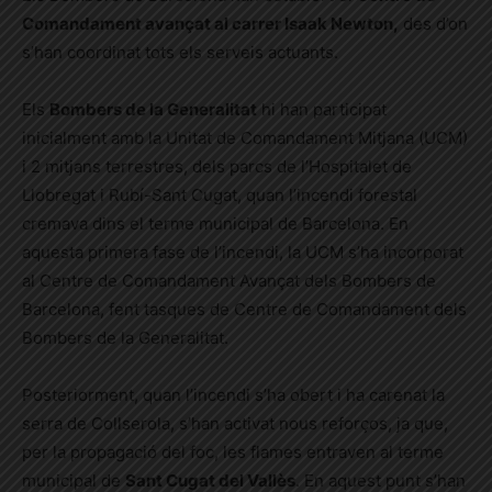
Comandament avançat al carrer Isaak Newton,
des d’on
s’han coordinat tots els serveis actuants.
Els
Bombers de la Generalitat
hi han participat
inicialment amb la Unitat de Comandament Mitjana (UCM)
i 2 mitjans terrestres, dels parcs de l’Hospitalet de
Llobregat i Rubí-Sant Cugat, quan l’incendi forestal
cremava dins el terme municipal de Barcelona. En
aquesta primera fase de l’incendi, la UCM s’ha incorporat
al Centre de Comandament Avançat dels Bombers de
Barcelona, fent tasques de Centre de Comandament dels
Bombers de la Generalitat.
Posteriorment, quan l’incendi s’ha obert i ha carenat la
serra de Collserola, s’han activat nous reforços, ja que,
per la propagació del foc, les flames entraven al terme
municipal de
Sant Cugat del Vallès
. En aquest punt s’han