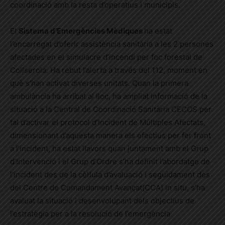
coordinació amb la resta d’operatius i municipis.
El
Sistema d’Emergències Mèdiques
ha estat
l’encarregat d’oferir assistència sanitària a les 2 persones
afectades en el simulacre d’incendi per foc forestal de
Collserola. Ha rebut l’alerta a través del 112, moment en
què s’han activat diverses unitats. Quan la primera
ambulància ha arribat al lloc, ha ampliat informació de la
situació a la Central de Coordinació Sanitària CECOS per
tal d’activar el protocol d’Incident de Múltiples Afectats,
dimensionant d’aquesta manera els efectius per fer front
a l’incident, ha estat llavors quan juntament amb el Grup
d’Intervenció i el Grup d’Ordre s’ha definit l’abordatge de
l’incident des de la cèl·lula d’avaluació i seguidament des
del Centre de Comandament Avançat(CCA) in situ, s’ha
avaluat la situació i desenvolupant dels objectius de
l’estratègia per a la resolució de l’emergència