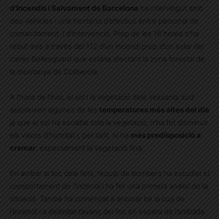
d’Incendis i Salvament de Barcelona
ha intervingut amb
deu vehicles i una trentena d’efectius entre personal de
comandament i d’intervenció. Prop de les 16 hores s’ha
rebut avís a través del 112 d’un incendi prop d’un solar del
carrer Bellesguard que estaria afectant la zona forestal de
la muntanya de Collserola.
A l’hora de l’inici, el sòl i la vegetació dels vessants sud
assoleixen algunes de les
temperatures més altes del dia
ja que el sol ha escalfat tota la vegetació, n’ha fet disminuir
els valors d’humitat i, per tant, hi ha
més predisposició a
cremar
, especialment la vegetació fina.
En arribar al lloc dels fets, l’equip de bombers ha estudiat el
comportament de l’incendi i ha fet una primera anàlisi de la
situació. També ha començat a ancorar bé la cua de
l’incendi i a delimitar l’avanç del foc en espera de l’arribada