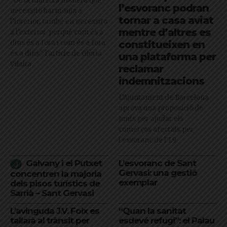
"De la mateixa manera que
l’esvoranc podran
necessito harmonia a
tornar a casa aviat
l’interior, també en necessito
mentre d’altres es
a l’exterior, perquè com és a
dins és a fora i com és a fora
constitueixen en
és a dins": l'article de Glòria
una plataforma per
Vilalta
reclamar
indemnitzacions
L’Ajuntament de Barcelona
aprova una proposició de
Junts per ajudar els
comerços afectats per
l'esvoranc de l'L9
Galvany i el Putxet
L’esvoranc de Sant
Gervasi: una gestió
concentren la majoria
exemplar
dels pisos turístics de
Sarrià – Sant Gervasi
L’avinguda J.V. Foix es
“Quan la sanitat
tallarà al trànsit per
esdevé refugi”: el Palau