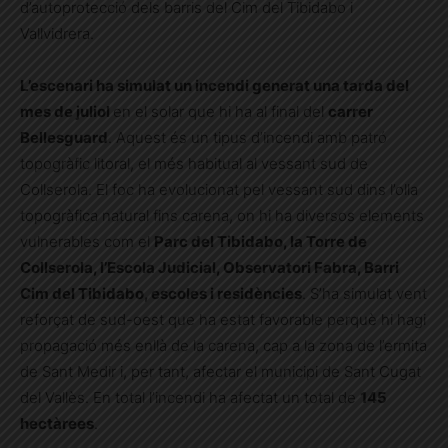
d’autoprotecció dels barris del Cim del Tibidabo i
Vallvidrera.
L’escenari ha simulat un incendi generat una tarda del
mes de juliol
en el solar que hi ha al final del
carrer
Bellesguard
. Aquest és un tipus d’incendi amb patró
topogràfic litoral, el més habitual al vessant sud de
Collserola. El foc ha evolucionat pel vessant sud dins l’olla
topogràfica natural fins carena, on hi ha diversos elements
vulnerables com el
Parc del Tibidabo, la Torre de
Collserola, l’Escola Judicial, Observatori Fabra, Barri
Cim del Tibidabo, escoles i residències
. S’ha simulat vent
reforçat de sud-oest que ha estat favorable perquè hi hagi
propagació més enllà de la carena, cap a la zona de l’ermita
de Sant Medir i, per tant, afectar el municipi de Sant Cugat
del Vallès. En total l’incendi ha afectat un total de
145
hectàrees
.