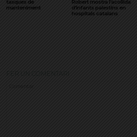
tasques de
Robert mostra l’acollida
manteniment
d’infants palestins en
hospitals catalans
FER UN COMENTARI
Comentar