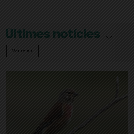
Últimes notícies
Veure'n +