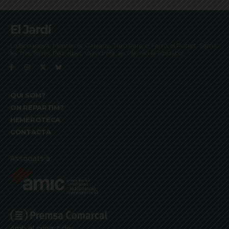
El Jardí
La Bonanova, Monterols, Galvany, Turó Parc, el Farró, el Putxet, Sarrià,
les Tres Torres, Pedralbes, Vallvidrera, les Planes i el Tibidabo
QUI SOM?
ON REPARTIM?
HEMEROTECA
CONTACTA
Associats a:
Amb el suport de: