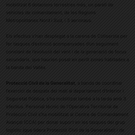
mobilitzat 6 dotacions terrestres més, un parell de
vehicles de comandament, de les Regions
Metropolitanes Nord i Sud, i 3 aeronaus.
Els efectius s’han desplegat a la carena de Collserola per
fer tasques d’extinció acompanyades d’un seguiment
constant de l’evolució del vent i de la generació de focus
secundaris, que haurien posat en perill zones habitades a
la banda del Vallès
Protecció Civil de la Generalitat
, a banda de coordinar
l’exercici de despatx del matí al departament d’Interior i
Seguretat Pública, s’ha mobilitzat també a la tarda amb 3
efectius. Personal tècnic de l’Operativa Territorial de
Protecció Civil s’ha mobilitzat al Centre de Comandament
Avançat (CCA) per donar suport en les tasques del grup
logístic (que lidera Protecció Civil de la Generalitat) i de