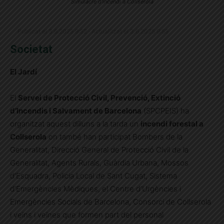
Simulacre d'incendi a Collserola
Publicat el 3.6.2025 9:52 · Actualitzat el 3.6.2025 9:55
Societat
El Jardí
El
Servei de Protecció Civil, Prevenció, Extinció
d’Incendis i Salvament de Barcelona
(SPCPEIS) ha
organitzat aquest dilluns a la tarda un
incendi forestal a
Collserola
on també han participat Bombers de la
Generalitat, Direcció General de Protecció Civil de la
Generalitat, Agents Rurals, Guàrdia Urbana, Mossos
d’Esquadra, Policia Local de Sant Cugat, Sistema
d’Emergències Mèdiques, el Centre d’Urgències i
Emergències Socials de Barcelona, Consorci de Collserola
i veïns i veïnes que formen part del personal