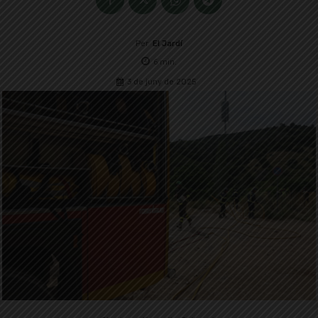
Per
El Jardí
6
min.
3 de juny de 2025