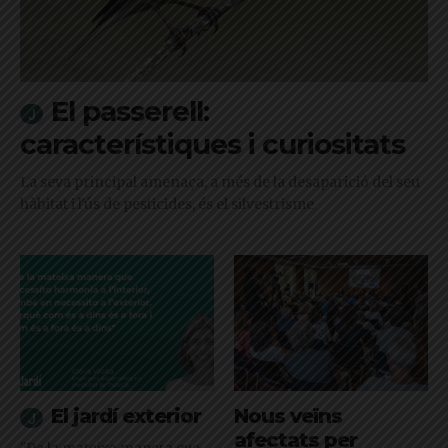
El passerell:
característiques i curiositats
La seva principal amenaça, a més de la desaparició del seu
hàbitat i l'ús de pesticides, és el silvestrisme
El jardí exterior
Nous veïns
afectats per