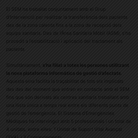
El SEM ha treballat conjuntament amb el Grup
d’Intervenció per realitzar la transferència dels pacients
des de la zona calenta fins a la zona de recepció dels
equips sanitaris. Des de l’Àrea Sanitària Mòbil (ASM), s’ha
procedit a l’estabilització i aplicació del tractament als
pacients
Simultàniament,
s’ha filiat a totes les persones utilitzant
la nova plataforma informàtica de gestió d’afectats
.
Aquesta eina facilita la traçabilitat de tots els implicats
des des del moment que entren en contacte amb el SEM
fins que són derivats als centres sanitaris treballant amb
una llista única a temps real entre els diferents punts de
gestió de l’emergència.
El Sistema d’Emergències
Mèdiques ha intervingut amb 5 professionals i un total de
4 unitats, entre elles: 1 Unitat de Suport Vital Avançat
(SVA), i 3 Comandaments