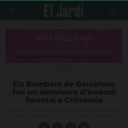
Publicitat
Publicitat
Ciència i Natura
Destacat
Societat
Vallvidrera, el Tibidabo i les Planes
Les Planes
Els Bombers de Barcelona
fan un simulacre d’incendi
forestal a Collserola
L’escenari ha simulat un incendi generat una tarda del mes de
juliol en el solar que hi ha al final del carrer Bellesguard