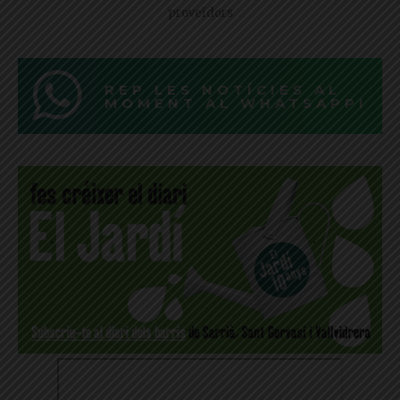
proveïdors
REP LES NOTÍCIES AL
MOMENT AL WHATSAPP!