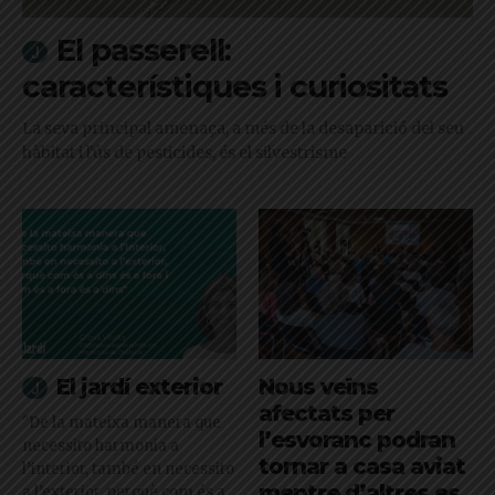
El passerell:
característiques i curiositats
La seva principal amenaça, a més de la desaparició del seu
hàbitat i l'ús de pesticides, és el silvestrisme
El jardí exterior
Nous veïns
afectats per
"De la mateixa manera que
l’esvoranc podran
necessito harmonia a
tornar a casa aviat
l’interior, també en necessito
mentre d’altres es
a l’exterior, perquè com és a