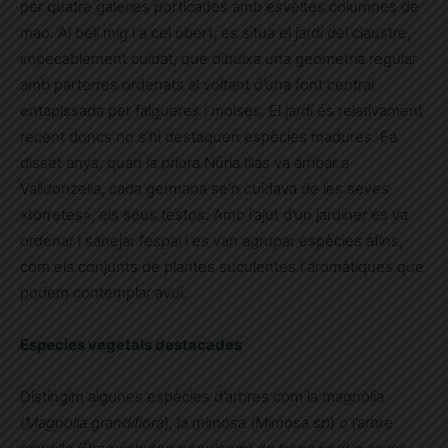
per quatre galeries porticades amb esveltes columnes de
maó. Al bell mig i a cel obert, es situa el jardí del claustre,
impecablement cuidat, que dibuixa una geometria regular
amb parterres ordenats al voltant d’una font central
entapissada per falgueres i molses. El jardí és relativament
recent doncs no s’hi destaquen espècies madures. Fa
disset anys, quan la priora Núria Illas va arribar a
Valldonzella, cada germana se’n cuidava de les seves
«torretes», els seus testos. Amb l’ajut d’un jardiner es va
ordenar i sanejar l’espai i es van agrupar espècies afins,
com els conjunts de plantes suculentes i aromàtiques que
podem contemplar avui.
Especies vegetals destacades
Distingim algunes espècies d’arbres com la magnòlia
(
Magnolia grandiflora
), la mimosa (
Mimosa sp
) o l’arbre