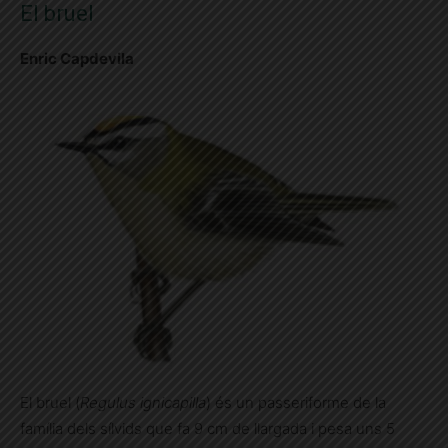
El bruel
Enric Capdevila
El bruel (
Regulus ignicapilla
) és un passeriforme de la
família dels sílvids que fa 9 cm de llargada i pesa uns 5