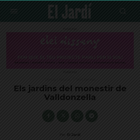
Publicitat
Publicitat
Ciència i Natura
Sant Gervasi
Els jardins del monestir de
Valldonzella
Per
El Jardí