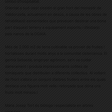
símbol d’hospitalitat.
Orientat a sud-oest s’estén el gran hort del monestir de
Valldonzella, actualment en desús, a causa de les obres de
rehabilitació esmentades que preveuen destinar una bona
part d’aquest terreny a equipament esportiu i d’esbarjo
pels nanos de la DGAIA.
Més de 2.000 m2 de terra cultivable va proveir de fruites i
hortalisses durant molts anys a la comunitat cistercenca. El
germà Sebastià, enginyer agrònom, se’n va cuidar
darrerament i produïa impressionants collites de
tomàquets que distribuïen a diferents col·lectius. Al voltant
de l’hort s’albira un conjunt d’arbres fruiters entre els quals
destaca una figuera molt vella i retorçada que dóna uns
fruits molt minsos.l
Maria Josep Tort és biòloga i especialista en arbres
singulars