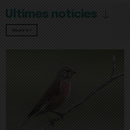
Últimes notícies
Veure'n +