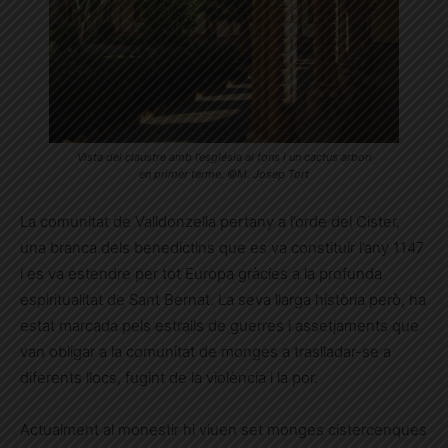
Vista del claustre amb l’església al fons i un cactus arbori
en primer terme. ©M. Josep Tort
La comunitat de Valldonzella pertany a l’orde del Cister,
una branca dels benedictins que es va constituir l’any 1147
i es va estendre per tot Europa gràcies a la profunda
espiritualitat de Sant Bernat. La seva llarga història però, ha
estat marcada pels estralls de guerres i assetjaments que
van obligar a la comunitat de monges a traslladar-se a
diferents llocs, fugint de la violència i la por.
Actualment al monestir hi viuen set monges cistercenques