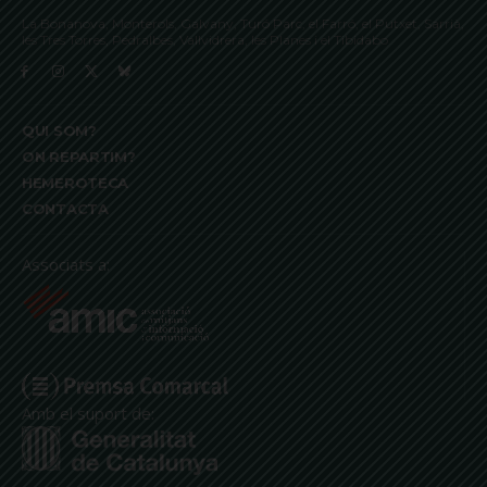
La Bonanova, Monterols, Galvany, Turó Parc, el Farró, el Putxet, Sarrià,
les Tres Torres, Pedralbes, Vallvidrera, les Planes i el Tibidabo
QUI SOM?
ON REPARTIM?
HEMEROTECA
CONTACTA
Associats a:
Amb el suport de: