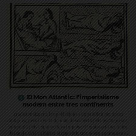
El Món Atlàntic: l’imperialisme
modern entre tres continents
Tradicionalment, les poblacions s’expandien per àrees
contigües, però la volta do mar, descoberta pels portuguesos i
adoptada pels espanyols, va impulsar l’exploració oceànica
del segle XVI i va iniciar el que els historiadors anomenen el