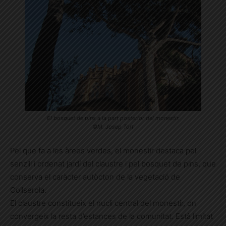
El bosquet de pins a la part posterior del monestir.
©M. Josep Tort
Pel que fa a les àrees verdes, el monestir destaca pel
senzill i ordenat jardí del claustre i pel bosquet de pins, que
conserva el caràcter autòcton de la vegetació de
Collserola.
El claustre constitueix el nucli central del monestir, on
convergeix la resta d’estances de la comunitat. Està limitat