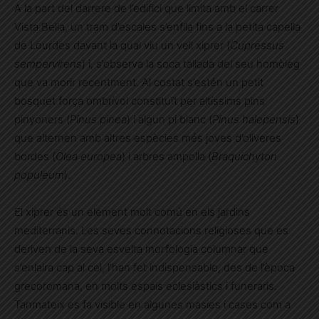
A la part del darrere de l’edifici que limita amb el carrer
Vista Bella, un tram d’escales s’enfila fins a la petita capella
de Lourdes davant la qual viu un vell xiprer (
Cupressus
sempervirens
) i, s’observa la soca tallada del seu homòleg
que va morir recentment. Al costat s’estén un petit
bosquet força ombrívol constituït per altíssims pins
pinyoners (
Pinus pinea
) i algun pi blanc (
Pinus halepensis
)
que alternen amb altres espècies més joves d’oliveres
bordes (
Olea europea
) i arbres ampolla (
Braquichyton
populeum
).
El xiprer és un element molt comú en els jardins
mediterranis. Les seves connotacions religioses que es
deriven de la seva esvelta morfologia columnar que
s’enlaira cap al cel, l’han fet indispensable, des de l’època
grecoromana, en molts espais eclesiàstics i funeraris.
Tanmateix es fa visible en algunes masies i cases com a