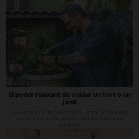
El poder relaxant de cuidar un hort o un
jardí
Regar, plantar, treure males herbes… són tasques senzilles
que, fetes amb calma, acaben tenint un punt gairebé
meditatiu