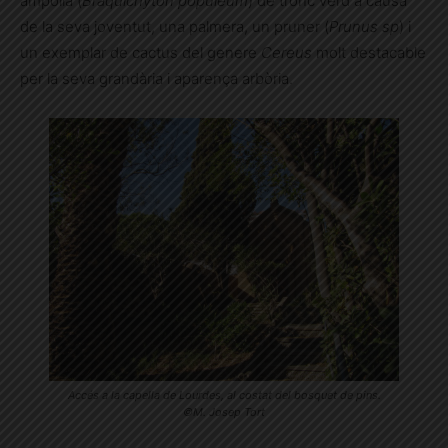
ampolla (
Braquichyton populeum
) de tronc verd a causa
de la seva joventut, una palmera, un pruner (
Prunus sp
) i
un exemplar de cactus del genere
Cereus
molt destacable
per la seva grandària i aparença arbòria.
Accés a la capella de Lourdes, al costat del bosquet de pins.
©M. Josep Tort