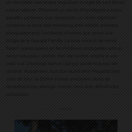
de mentalitat oberta que segueixen la regla de sant Benet,
«ora et labora». Ofereixen un servei d’hostatgeria a totes
aquelles persones que necessiten un recés espiritual i
combinen la seva vida monàstica amb treballs artesans
d’enquadernació i confecció d’icones que venen a la
botiga de la Sagrada Família. La seva vocació de servei
fratern queda palesa en les iniciatives endegades amb el
sector educatiu i sanitari. Part del recinte religiós el van
cedir a la Universitat Ramon Llull per acollir-hi la seu del
rectorat. Actualment, fruit d’un acord amb l’Hospital Sant
Joan de Déu i la DGAIA s’estan executant obres de
rehabilitació per albergar i tractar nens amb deficiències
psíquiques.
Publicitat