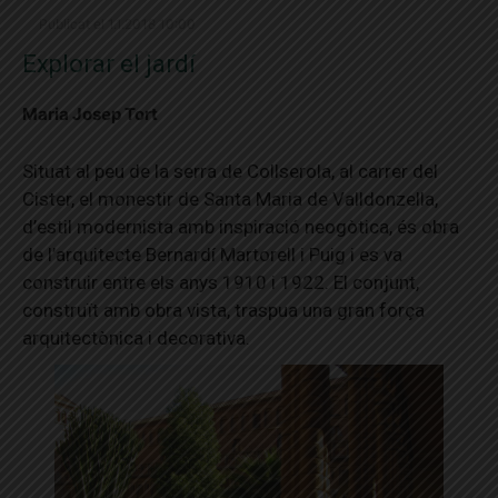
Publicat el 1.1.2018 10:00
Explorar el jardí
Maria Josep Tort
Situat al peu de la serra de Collserola, al carrer del
Cister, el monestir de Santa Maria de Valldonzella,
d’estil modernista amb inspiració neogòtica, és obra
de l’arquitecte Bernardí Martorell i Puig i es va
construir entre els anys 1910 i 1922. El conjunt,
construït amb obra vista, traspua una gran força
arquitectònica i decorativa.