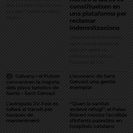
dins és a fora i com és a fora
constitueixen en
és a dins": l'article de Glòria
una plataforma per
Vilalta
reclamar
indemnitzacions
L’Ajuntament de Barcelona
aprova una proposició de
Junts per ajudar els
comerços afectats per
l'esvoranc de l'L9
Galvany i el Putxet
L’esvoranc de Sant
Gervasi: una gestió
concentren la majoria
exemplar
dels pisos turístics de
Sarrià – Sant Gervasi
L’avinguda J.V. Foix es
“Quan la sanitat
tallarà al trànsit per
esdevé refugi”: el Palau
tasques de
Robert mostra l’acollida
manteniment
d’infants palestins en
hospitals catalans