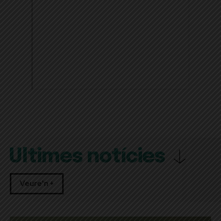
Últimes notícies
Veure'n +