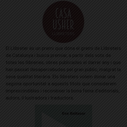
El Llibreter és un premi que dóna el gremi de Llibreters
de Catalunya i busca premiar, a partir dels vots de
totes les llibreries, obres publicades el darrer any i que
han passat desapercebudes pel gran públic, malgrat la
seva qualitat literària. Els llibreters volem donar una
segona oportunitat a aquests títols que considerem
imprescindibles i reconèixer la bona feina d’editorials,
autors, il·lustradors i traductors.