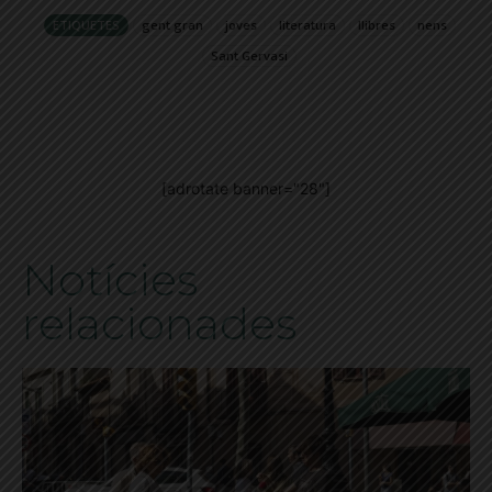
ETIQUETES
gent gran
joves
literatura
llibres
nens
Sant Gervasi
[adrotate banner="28"]
Notícies
relacionades