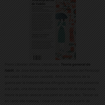
Premi Llibreter d’Altres Literatures:
Teoria general de
l’oblit
, de Jose Eduardo Agualusa (a Edicions del Periscopi
en català i Edhasa en castellà). Amb el rerefons de la
guerra per la independència d’Angola, l’autor ens presenta
a la Ludo, una dona que decideix no sortir de casa seva,
treure la porta i aixecar una paret en el seu lloc. Tancar-se
en i amb ella mateixa, i crear un món propi a partir de