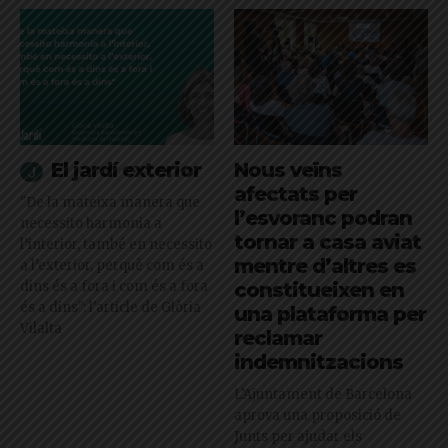
El jardí exterior
Nous veïns
afectats per
"De la mateixa manera que
l’esvoranc podran
necessito harmonia a
tornar a casa aviat
l’interior, també en necessito
mentre d’altres es
a l’exterior, perquè com és a
dins és a fora i com és a fora
constitueixen en
és a dins": l'article de Glòria
una plataforma per
Vilalta
reclamar
indemnitzacions
L’Ajuntament de Barcelona
aprova una proposició de
Junts per ajudar els