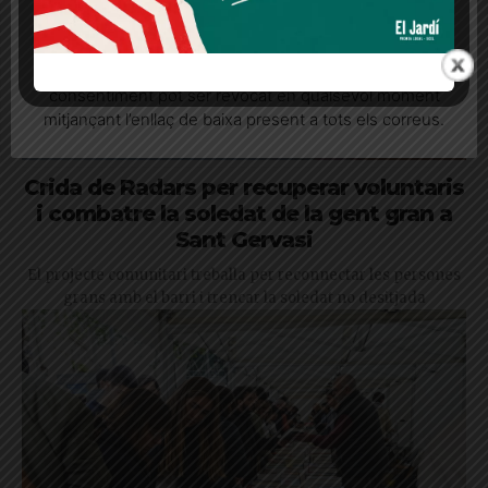
Quan l’usuari crea un compte al Diari el Jardí, dona el
seu consentiment explícit per rebre comunicacions
informatives relacionades amb el servei. Aquest
consentiment pot ser revocat en qualsevol moment
mitjançant l’enllaç de baixa present a tots els correus.
Crida de Radars per recuperar voluntaris
i combatre la soledat de la gent gran a
Sant Gervasi
El projecte comunitari treballa per reconnectar les persones
grans amb el barri i trencar la soledat no desitjada