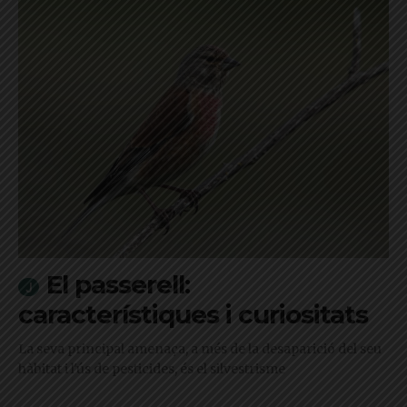
El passerell:
característiques i curiositats
La seva principal amenaça, a més de la desaparició del seu
hàbitat i l'ús de pesticides, és el silvestrisme