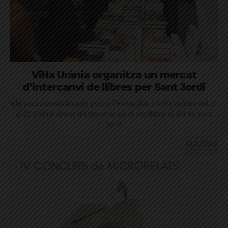
Vil·la Urània organitza un mercat
d’intercanvi de llibres per Sant Jordi
Els participants han de portar l'exemplar a Vil·la Urània del 15
al 22 d'abril abans d'emportar-se el seu llibre el dia de Sant
Jordi