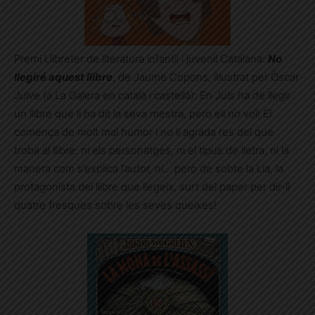
Premi Llibreter de literatura infantil i juvenil Catalana:
No
llegiré aquest llibre
, de Jaume Copons, il·lustrat per Òscar
Julve (a La Galera en català i castellà): En Juls ha de llegir
un llibre que li ha dit la seva mestra, però ell no vol! El
comença de molt mal humor i no li agrada res del que
troba al llibre: ni els personatges, ni el tipus de lletra, ni la
manera com s’explica l’autor, ni… però de sobte la Lia, la
protagonista del llibre que llegeix, surt del paper per dir-li
quatre fresques sobre les seves queixes!