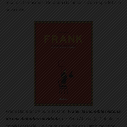
records, fantasmes, literatura i la fantasia d’un espai fet a la
seva mida.
Premi Llibreter d’Àlbum il·lustrat:
Frank, la increíble historia
de una dictadura olvidada
, de Ximo Abadía (a Dibbuks en
català i castellà). Un àlbum sense diàlegs i amb molt poc