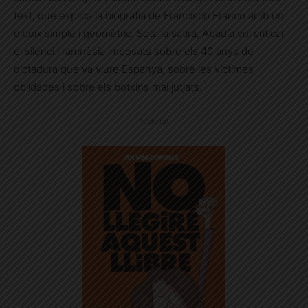
text, que explica la biografia de Francisco Franco amb un
dibuix simple i geomètric. Sota la sàtira, Abadía vol criticar
el silenci i l’amnèsia imposats sobre els 40 anys de
dictadura que va viure Espanya, sobre les víctimes
oblidades i sobre els botxins mai jutjats.
Publicitat