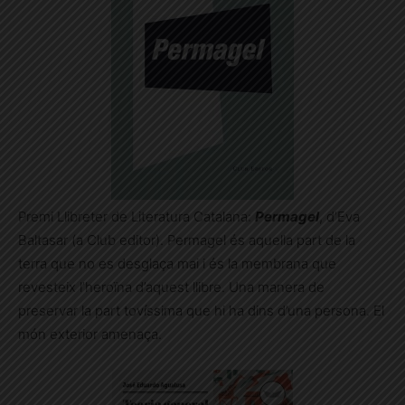
Premi Llibreter de Literatura Catalana:
Permagel
, d’Eva
Baltasar (a Club editor). Permagel és aquella part de la
terra que no es desglaça mai i és la membrana que
revesteix l’heroïna d’aquest llibre. Una manera de
preservar la part tovíssima que hi ha dins d’una persona. El
món exterior amenaça.