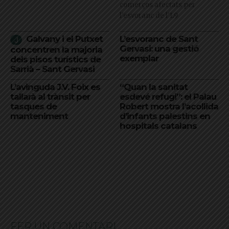
comerços afectats per
l'esvoranc de l'L9
Galvany i el Putxet
L’esvoranc de Sant
Gervasi: una gestió
concentren la majoria
exemplar
dels pisos turístics de
Sarrià – Sant Gervasi
L’avinguda J.V. Foix es
“Quan la sanitat
tallarà al trànsit per
esdevé refugi”: el Palau
tasques de
Robert mostra l’acollida
manteniment
d’infants palestins en
hospitals catalans
FER UN COMENTARI