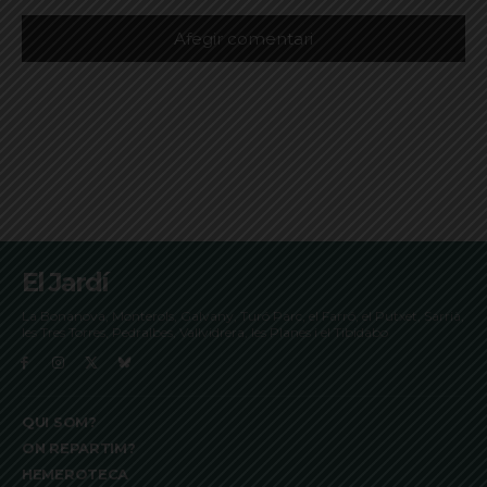
El Jardí
La Bonanova, Monterols, Galvany, Turó Parc, el Farró, el Putxet, Sarrià,
les Tres Torres, Pedralbes, Vallvidrera, les Planes i el Tibidabo
QUI SOM?
ON REPARTIM?
HEMEROTECA