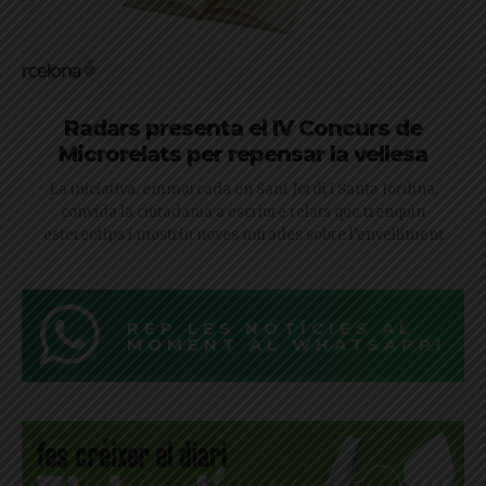
Radars presenta el IV Concurs de
Microrelats per repensar la vellesa
La iniciativa, emmarcada en Sant Jordi i Santa Jordina,
convida la ciutadania a escriure relats que trenquin
estereotips i mostrin noves mirades sobre l’envelliment
REP LES NOTÍCIES AL
MOMENT AL WHATSAPP!