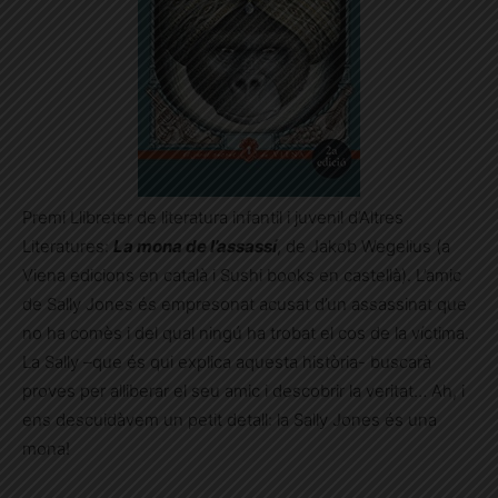
Premi Llibreter de literatura infantil i juvenil d’Altres
Literatures:
La mona de l’assassí
, de Jakob Wegelius (a
Viena edicions en català i Sushi books en castellà). L’amic
de Sally Jones és empresonat acusat d’un assassinat que
no ha comès i del qual ningú ha trobat el cos de la víctima.
La Sally –que és qui explica aquesta història- buscarà
proves per alliberar el seu amic i descobrir la veritat… Ah, i
ens descuidàvem un petit detall: la Sally Jones és una
mona!