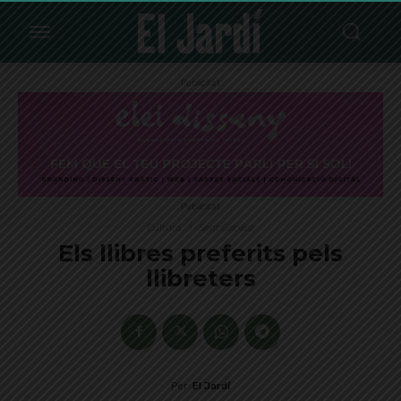
Publicitat
Publicitat
Cultura
Sant Gervasi
Els llibres preferits pels
llibreters
Per
El Jardí