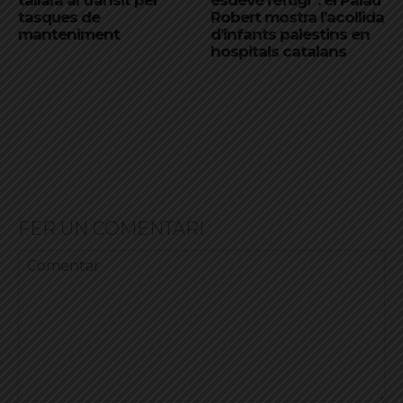
tasques de
Robert mostra l’acollida
manteniment
d’infants palestins en
hospitals catalans
FER UN COMENTARI