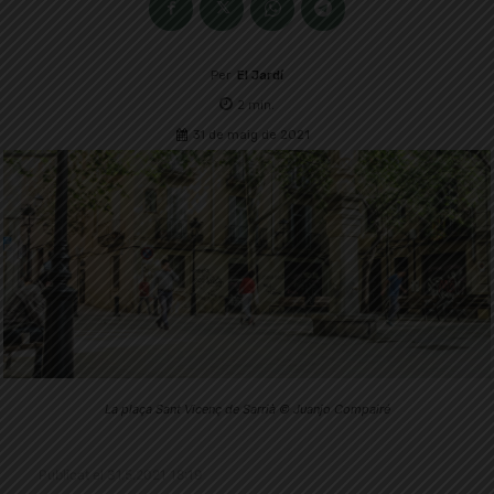
Per
El Jardí
2
min.
31 de maig de 2021
La plaça Sant Vicenç de Sarrià © Juanjo Compairé
Publicat el 31.5.2021 18:19