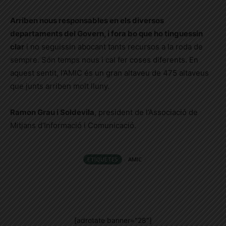
Arriben nous responsables en els diversos
departaments del Govern, i fora bo que ho tinguessin
clar
i no seguissin abocant tants recursos a la roda de
sempre. Són temps nous i cal fer coses diferents. En
aquest sentit, l’AMIC és un gran altaveu de 475 altaveus
que junts arriben molt lluny.
Ramon Grau i Soldevila
, president de l’Associació de
Mitjans d’Informació i Comunicació.
ETIQUETES
AMIC
[adrotate banner="28"]