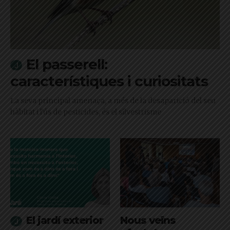
El passerell:
característiques i curiositats
La seva principal amenaça, a més de la desaparició del seu
hàbitat i l'ús de pesticides, és el silvestrisme
El jardí exterior
Nous veïns