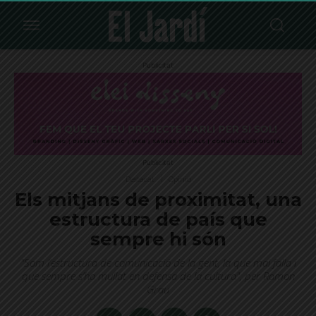
Publicitat
Publicitat
Destacat
Opinió
Els mitjans de proximitat, una
estructura de país que
sempre hi són
"Som l’estructura de comunicació de la gent, la que mai falla i
que sempre s’ha mullat en defensa de la cultura", per Ramon
Grau