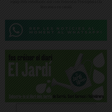
equip dels estudiants així com fomentar l’escriptura i la
literatura en català
REP LES NOTÍCIES AL
MOMENT AL WHATSAPP!