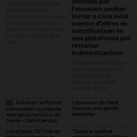
afectats per
"De la mateixa manera que
l’esvoranc podran
necessito harmonia a
tornar a casa aviat
l’interior, també en necessito
mentre d’altres es
a l’exterior, perquè com és a
dins és a fora i com és a fora
constitueixen en
és a dins": l'article de Glòria
una plataforma per
Vilalta
reclamar
indemnitzacions
L’Ajuntament de Barcelona
aprova una proposició de
Junts per ajudar els
comerços afectats per
l'esvoranc de l'L9
Galvany i el Putxet
L’esvoranc de Sant
Gervasi: una gestió
concentren la majoria
exemplar
dels pisos turístics de
Sarrià – Sant Gervasi
L’avinguda J.V. Foix es
“Quan la sanitat
tallarà al trànsit per
esdevé refugi”: el Palau