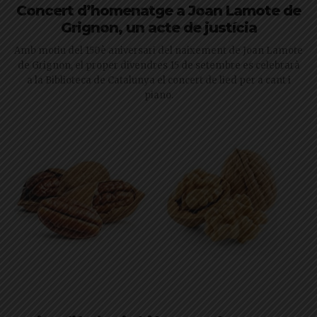
Concert d’homenatge a Joan Lamote de
Grignon, un acte de justícia
Amb motiu del 150è aniversari del naixement de Joan Lamote
de Grignon, el proper divendres 15 de setembre es celebrarà
a la Biblioteca de Catalunya el concert de lied per a cant i
piano.