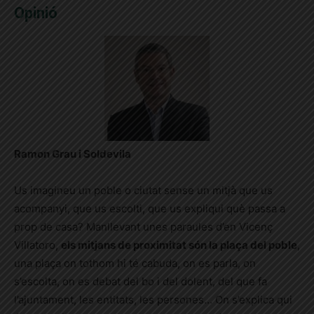
Opinió
Ramon Grau i Soldevila
Us imagineu un poble o ciutat sense un mitjà que us
acompanyi, que us escolti, que us expliqui què passa a
prop de casa? Manllevant unes paraules d’en Vicenç
Villatoro,
els mitjans de proximitat són la plaça del poble
,
una plaça on tothom hi té cabuda, on es parla, on
s’escolta, on es debat del bo i del dolent, del que fa
l’ajuntament, les entitats, les persones… On s’explica qui