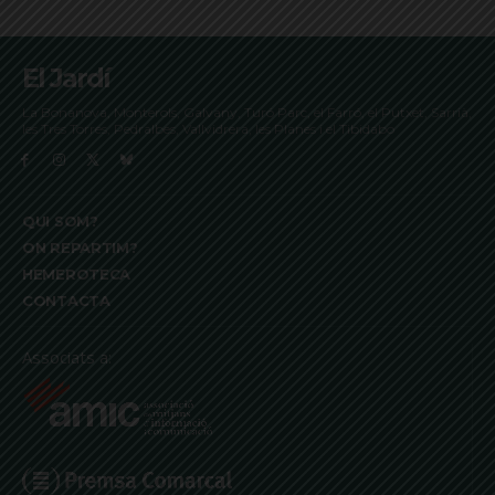
El Jardí
La Bonanova, Monterols, Galvany, Turó Parc, el Farró, el Putxet, Sarrià,
les Tres Torres, Pedralbes, Vallvidrera, les Planes i el Tibidabo
QUI SOM?
ON REPARTIM?
HEMEROTECA
CONTACTA
Associats a: