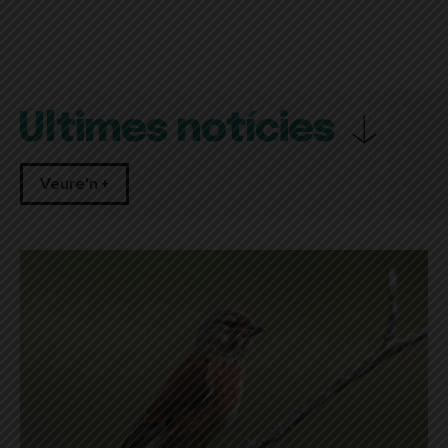
Últimes notícies
Veure'n +