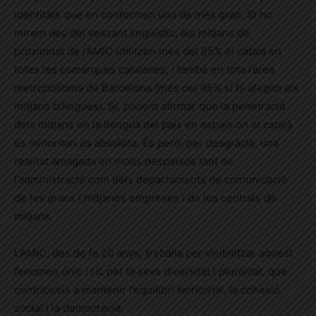
identitats que en conformen una de més gran. Si ho
mirem des del vessant lingüístic, els mitjans de
proximitat de l’AMIC utilitzen més del 85% el català en
totes les comarques catalanes, i també en tota l’àrea
metropolitana de Barcelona (més del 95% si hi afegim els
mitjans bilingües). Sí, podem afirmar que la penetració
dels mitjans en la llengua del país en espais on el català
és minoritari és absoluta. És però, per desgràcia, una
realitat amagada en molts despatxos tant de
l’administració com dels departaments de comunicació
de les grans i mitjanes empreses i de les centrals de
mitjans.
L’AMIC, des de fa 20 anys, treballa per visibilitzar aquest
fenomen únic i ric per la seva diversitat i pluralitat, que
contribueix a mantenir l’equilibri territorial, la cohesió
social i la democràcia.