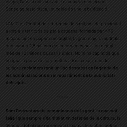
és qui, l’oferta dels serveis i el comerç més proper.
Sense aquesta plaça, un poble és una urbanització.
L’AMIC és l’entitat de referència dels mitjans de proximitat
a tots els territoris de parla catalana, formada per 475
mitjans tant en paper com digital, la gran majoria auditats,
que sumen 2,5 milions de lectors en paper i en digital
més de 12 milions d’usuaris únics. No hi ha cap mitjà que
ho iguali i per això i per moltes altres coses, des de
sempre
reclamem tenir un lloc destacat en l’agenda de
les administracions en el repartiment de la publicitat i
dels ajuts.
Publicitat
Som l’estructura de comunicació de la gent, la que mai
falla i que sempre s’ha mullat en defensa de la cultura
, la
llengua i tot el que representa la suma de moltes petites