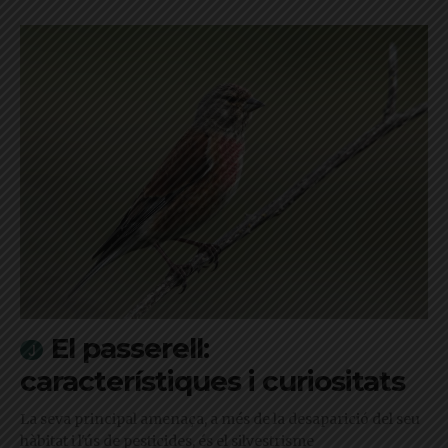
El passerell:
característiques i curiositats
La seva principal amenaça, a més de la desaparició del seu
hàbitat i l'ús de pesticides, és el silvestrisme