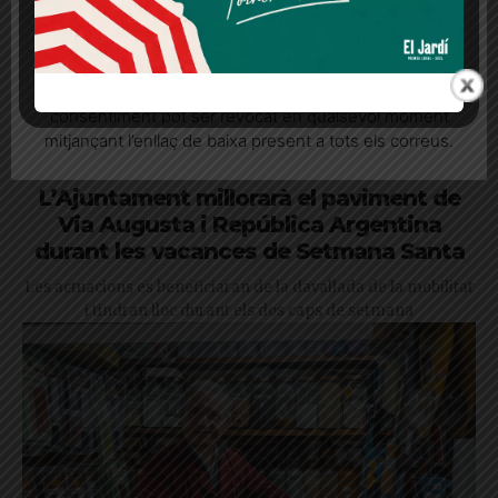
Quan l’usuari crea un compte al Diari el Jardí, dona el
seu consentiment explícit per rebre comunicacions
informatives relacionades amb el servei. Aquest
consentiment pot ser revocat en qualsevol moment
mitjançant l’enllaç de baixa present a tots els correus.
L’Ajuntament millorarà el paviment de
Via Augusta i República Argentina
durant les vacances de Setmana Santa
Les actuacions es beneficiaran de la davallada de la mobilitat
i tindran lloc durant els dos caps de setmana