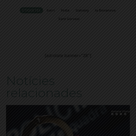
ETIQUETES
barri
festa
Galvany
la Bonanova
Sant Gervasi
[adrotate banner="28"]
Notícies
relacionades