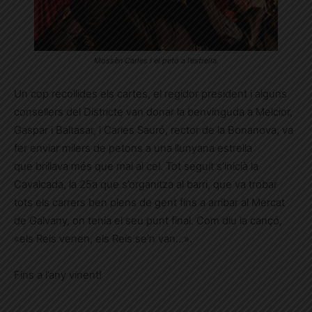
Mossèn Carles i el petó a l’estrella.
Un cop recollides els cartes, el regidor president i alguns
consellers del Districte van donar la benvinguda a Melcior,
Gaspar i Baltasar, i Carles Sauró, rector de la Bonanova, va
fer enviar milers de petons a una llunyana estrella
que brillava més que mai al cel. Tot seguit s’inicià la
Cavalcada, la 25a que s’organitza al barri, que va trobar
tots els carrers ben plens de gent fins a arribar al Mercat
de Galvany, on tenia el seu punt final. Com diu la cançó,
«els Reis venen, els Reis se’n van…».
Fins a l’any vinent!