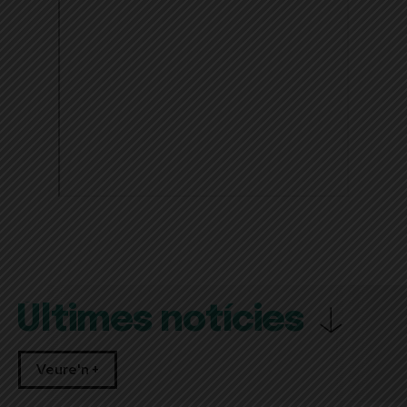
Últimes notícies
Veure'n +