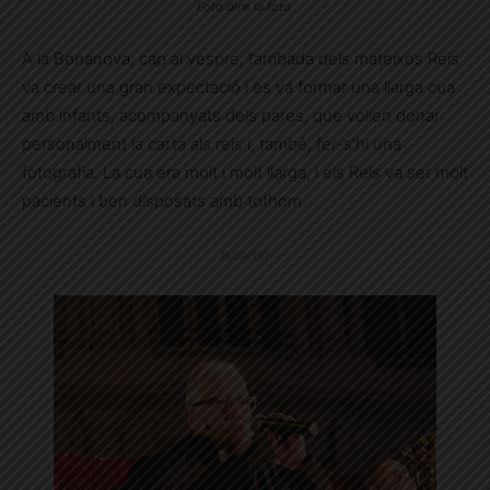
Foto dins la foto.
A la Bonanova, cap al vespre, l’arribada dels mateixos Reis
va crear una gran expectació i es va formar una llarga cua
amb infants, acompanyats dels pares, que volien donar
personalment la carta als reis i, també, fer-s’hi una
fotografia. La cua era molt i molt llarga, i els Reis va ser molt
pacients i ben disposats amb tothom.
Publicitat