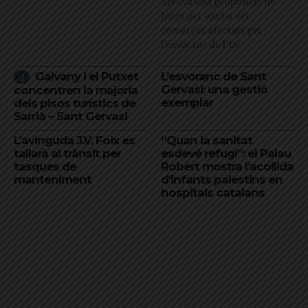
aprova una proposició de
Junts per ajudar els
comerços afectats per
l'esvoranc de l'L9
Galvany i el Putxet
L’esvoranc de Sant
Gervasi: una gestió
concentren la majoria
exemplar
dels pisos turístics de
Sarrià – Sant Gervasi
L’avinguda J.V. Foix es
“Quan la sanitat
tallarà al trànsit per
esdevé refugi”: el Palau
tasques de
Robert mostra l’acollida
manteniment
d’infants palestins en
hospitals catalans