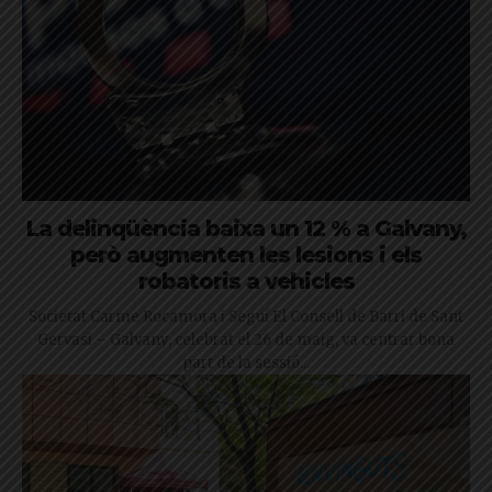
La delinqüència baixa un 12 % a Galvany,
però augmenten les lesions i els
robatoris a vehicles
Societat Carme Rocamora i Seguí El Consell de Barri de Sant
Gervasi – Galvany, celebrat el 26 de maig, va centrar bona
part de la sessió...