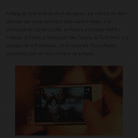
Al llarg de tota la tarda del 5 de gener, els infants de Sant
Gervasi van estar pendent dels carters reials: a la
parròquia de Santa Cecília, al Putxet; a la plaça Mañé i
Flaquer, al Farró; a l’avinguda Pau Casals, al Turó Parc; o a
la plaça de la Bonanova, on hi havia els Trons Reials,
custodiats per un bon nombre de patges.