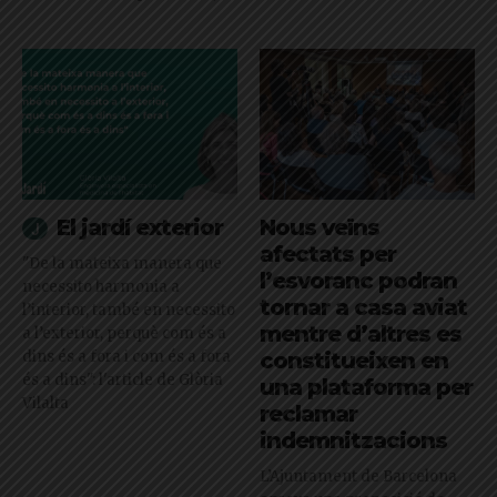
El jardí exterior
Nous veïns
afectats per
"De la mateixa manera que
l’esvoranc podran
necessito harmonia a
tornar a casa aviat
l’interior, també en necessito
mentre d’altres es
a l’exterior, perquè com és a
dins és a fora i com és a fora
constitueixen en
és a dins": l'article de Glòria
una plataforma per
Vilalta
reclamar
indemnitzacions
L’Ajuntament de Barcelona