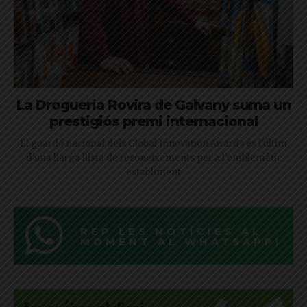
La Drogueria Rovira de Galvany suma un
prestigiós premi internacional
El guardó nacional dels Global Innovation Awards és l'últim
d'una llarga llista de reconeixements per a l'emblemàtic
establiment
REP LES NOTÍCIES AL
MOMENT AL WHATSAPP!