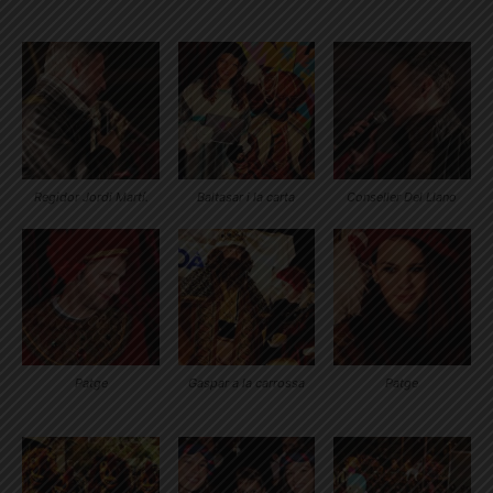
Regidor Jordi Martí.
Baltasar i la carta
Conseller Del Llano
Patge
Gaspar a la carrossa
Patge