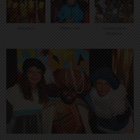
Animadors
Patges i nen
La plaça de la
Bonanova