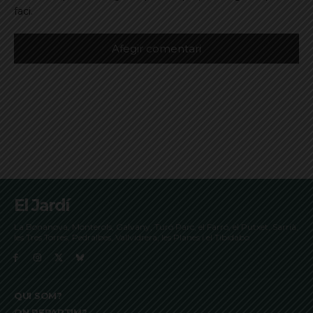
faci.
El Jardí
La Bonanova, Monterols, Galvany, Turó Parc, el Farró, el Putxet, Sarrià,
les Tres Torres, Pedralbes, Vallvidrera, les Planes i el Tibidabo
QUI SOM?
ON REPARTIM?