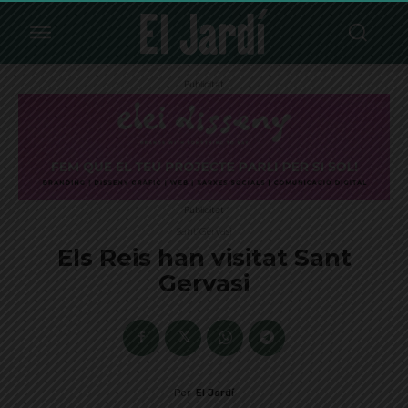
Publicitat
Publicitat
Sant Gervasi
Els Reis han visitat Sant
Gervasi
Per
El Jardí