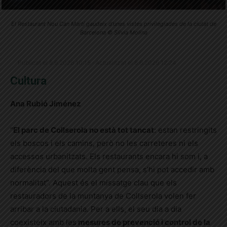
El Restaurant Nou Can Martí gaudeix d'unes vistes privilegiades de la ciutat de
Barcelona © Sílvia Molina
Publicat el 8.6.2026 10:15 · Actualitzat el 8.6.2026 12:24
Cultura
Ana Rubió Jiménez
“
El parc de Collserola no està tot tancat
: estan restringits
els boscos i els camins, però no les carreteres ni els
accessos urbanitzats. Els restaurants encara hi som i, a
diferència del que molta gent pensa, s’hi pot accedir amb
normalitat”. Aquest és el missatge clau que els
restauradors de la muntanya de Collserola volen fer
arribar a la ciutadania. Per a ells, el seu dia a dia
coexisteix amb les
mesures de prevenció i control de la