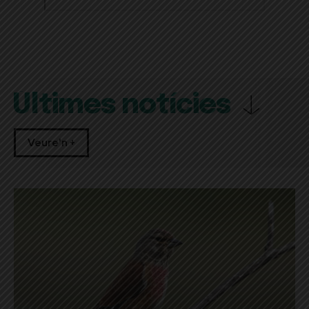
Últimes notícies
Veure'n +