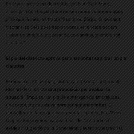
En Marc, propietari del restaurant Nou Sant Martí,
assenyala que
les pèrdues no són només econòmiques
sinó que, a més, es tracta “d’un greu perjudici de salut,
tractant-se dels pocs espais verds on encara podem
trobar un ambient moderat de contaminació ambiental i
acústica”.
El ple del districte aprova per unanimitat explorar un pla
d’ajudes
El dimecres 20 de maig, Junts va presentar al Consell
Plenari del districte
una proposició per avaluar la
situació
i impulsar un pla de contingència amb ajudes,
una proposta que
es va aprovar per unanimitat.
El
conseller de Junts que va presentar la iniciativa, Álvaro
Clapés-Saganyoles, va qualificar de “contradicció
evident” la gestió de la Generalitat davant aquesta crisi,