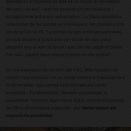
abordat en el moment en què es va iniciar el tancament
del parc, no ara”, i això ha generat un cert malestar i
escepticisme entre els restauradors. La Sílvia qüestiona
l’efectivitat de les ajudes econòmiques i les compara amb
les de la Covid-19: “La veritat és que m’ho pensaré molt,
perquè durant la Covid ens van donar un ajut, però
després ens el van reclamar i ens van fer pagar el doble.
Per això, aquest tipus d’ajuts trampa no els voldré”.
En representació del govern del PSC, Blas Navalón va
recollir la proposició i es va comprometre a traslladar-la a
la Generalitat -que també està liderada pel partit
socialista-. Paral·lelament, Navalón va plantejar la
possibilitat “d’activar algun tipus d’ajut, com bonificacions
de l’IBI o descomptes especials” per
donar suport als
negocis de proximitat.