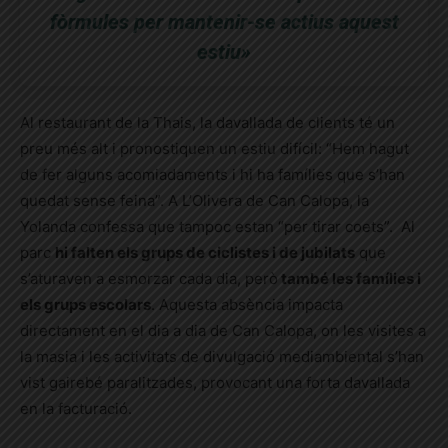
fòrmules per mantenir-se actius aquest
estiu»
Al restaurant de la Thais, la davallada de clients té un
preu més alt i pronostiquen un estiu difícil: “Hem hagut
de fer alguns acomiadaments i hi ha famílies que s’han
quedat sense feina”. A L’Olivera de Can Calopa, la
Yolanda confessa que tampoc estan “per tirar coets”. Al
parc
hi falten els grups de ciclistes i de jubilats
que
s’aturaven a esmorzar cada dia, però
també les famílies i
els grups escolars
. Aquesta absència impacta
directament en el dia a dia de Can Calopa, on les visites a
la masia i les activitats de divulgació mediambiental s’han
vist gairebé paralitzades, provocant una forta davallada
en la facturació.