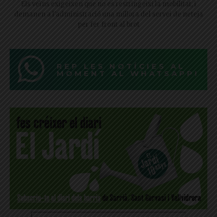
Els veïns exigeixen que no es restringeixi la mobilitat, i
demanen a l'administració una millora del servei de neteja
per fer front al brot
REP LES NOTÍCIES AL
MOMENT AL WHATSAPP!