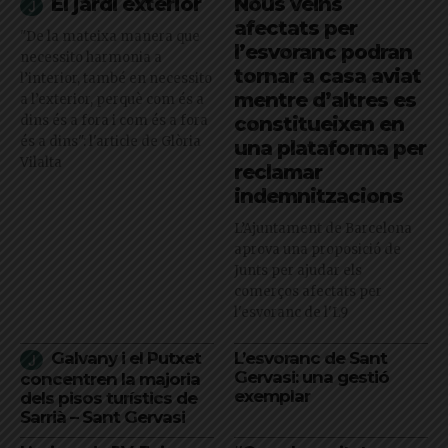
El jardí exterior
Nous veïns
afectats per
"De la mateixa manera que
l’esvoranc podran
necessito harmonia a
tornar a casa aviat
l’interior, també en necessito
mentre d’altres es
a l’exterior, perquè com és a
dins és a fora i com és a fora
constitueixen en
és a dins": l'article de Glòria
una plataforma per
Vilalta
reclamar
indemnitzacions
L’Ajuntament de Barcelona
aprova una proposició de
Junts per ajudar els
comerços afectats per
l'esvoranc de l'L9
Galvany i el Putxet
L’esvoranc de Sant
Gervasi: una gestió
concentren la majoria
exemplar
dels pisos turístics de
Sarrià – Sant Gervasi