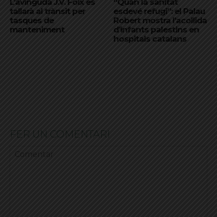
L’avinguda J.V. Foix es
“Quan la sanitat
tallarà al trànsit per
esdevé refugi”: el Palau
tasques de
Robert mostra l’acollida
manteniment
d’infants palestins en
hospitals catalans
FER UN COMENTARI