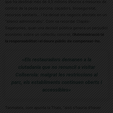
que ha destinat més de 4,5 milions d’euros a mesures de
control de la pesta porcina: caçadors, bioseguretat,
recursos sanitaris… i ha deixat els negocis afectats en un
“silenci administratiu”. Com va recordar Clapés-
Saganyoles, quan una decisió pública genera un perjudici
econòmic sobre un col·lectiu concret,
l’Administració té
la responsabilitat i el deure públic de compensar-ho.
«Els restauradors demanen a la
ciutadania que no renunciï a visitar
Collserola: malgrat les restriccions al
parc, els establiments continuen oberts i
accessibles»
Tanmateix, com apunta la Thais, “això s’hauria d’haver