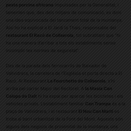
pesta porcina africana
impulsades per la Generalitat, i
lamenten que, des dels mitjans de comunicació, es doni
una idea equivocada del tancament total de la muntanya.
Així ho ha explicat a El Jardí la Thais, responsable del
restaurant El Racó de Collserola,
tot subratllant que “hi
ha una manera d’arribar a tots els establiments sense
incomplir les normes de seguretat”.
Des de la parada dels ferrocarrils de Baixador de
Vallvidrera, la carretera de l’Església et porta directa a El
Racó. Al Restaurant
La Fourchette de Collserola
, s’hi
arriba pel carrer Major del Rectoret. A
la Masia Can
Calopa de Dalt
hi ha espai per aparcar les bicicletes i els
vehicles privats. L’establiment familiar
Can Trampa
és a la
plaça de Vallvidrera, i el restaurant
El Nou Can Martí
es
troba al barri urbanitzat de la Font del Mont. Aquests són
alguns dels negocis de proximitat de la muntanya; uns