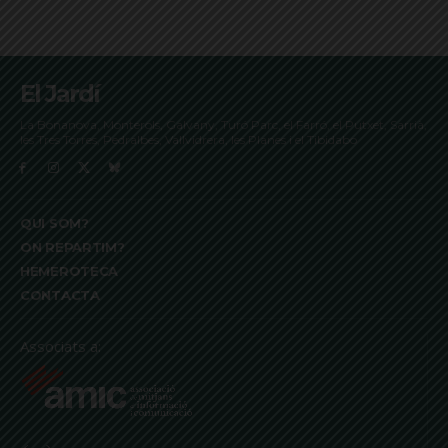
El Jardí
La Bonanova, Monterols, Galvany, Turó Parc, el Farró, el Putxet, Sarrià,
les Tres Torres, Pedralbes, Vallvidrera, les Planes i el Tibidabo
QUI SOM?
ON REPARTIM?
HEMEROTECA
CONTACTA
Associats a: