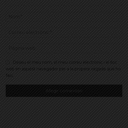
Comentar
No
Co
ele
Pà
we
Deseu el meu nom, el meu correu electrònic i el lloc
web en aquest navegador per a la propera vegada que ho
faci.