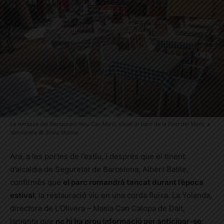
La terrassa del Restaurant Nou Can Martí, situat al barri de la Font del Mont, a
Vallvidrera © Sílvia Molina
Ara, a les portes de l’estiu, i després que
el tinent
d’alcaldia de Seguretat de Barcelona, Albert Batlle,
confirmés que
el parc romandrà tancat durant l’època
estival
, la restauració viu en una corda fluixa.
La Yolanda,
directora de L’Olivera – Masia Can Calopa de Dalt,
lamenta que
no hi ha prou informació per anticipar-se
: