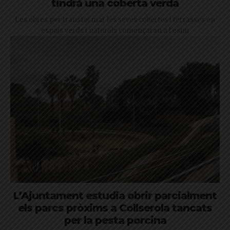
tindrà una coberta verda
Les obres per transformar les seves cobertes i terrasses en
espais verds i naturals començaran a l'estiu
L’Ajuntament estudia obrir parcialment
els parcs pròxims a Collserola tancats
per la pesta porcina