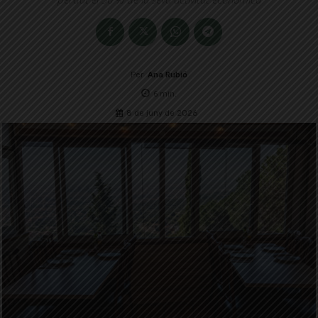
Per
Ana Rubió
6
min.
8 de juny de 2026