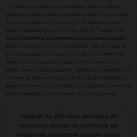
“Confiem en la gestió que s’està fent, però no sabem
quant de temps estarem en aquesta situació, si es tracta
d’uns pocs mesos o d’un any més”.
En aquest context,
alguns restauradors com la Sílvia, de Can Trampa, han
decidit
visibilitzar la problemàtica a les xarxes socials
i
apel·lar al suport mutu i a la solidaritat. “Des que vaig fer
el vídeo explicant la situació, he notat un increment de
feina. Ara tinc nous clients que no em coneixien o no
sabien pel que estava passant”, celebra la propietària. De
moment, la Sílvia no ha hagut de fer cap acomiadament i
espera sortir-se’n: “La veritat és que vaig al dia, miro prim
amb les despeses i m’encomano al que hagi de ser”.
«Malgrat les dificultats derivades del
tancament del parc de Collserola, els
negocis de restauració busquen noves