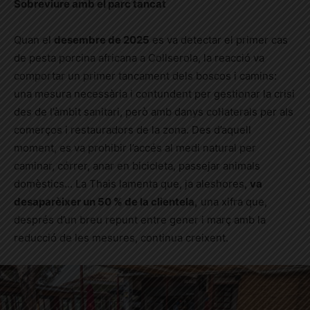
Sobreviure amb el parc tancat
Quan el
desembre de 2025
es va detectar el primer cas
de pesta porcina africana a Collserola, la reacció va
comportar un primer tancament dels boscos i camins:
una mesura necessària i contundent per gestionar la crisi
des de l’àmbit sanitari, però amb danys col·laterals per als
comerços i restauradors de la zona. Des d’aquell
moment, es va prohibir l’accés al medi natural per
caminar, córrer, anar en bicicleta, passejar animals
domèstics… La Thais lamenta que, ja aleshores,
va
desaparèixer un 50 % de la clientela,
una xifra que,
després d’un breu repunt entre gener i març amb la
reducció de les mesures, continua creixent.