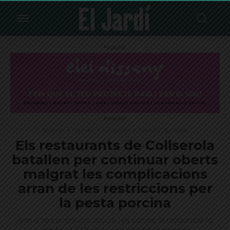
Publicitat
Publicitat
Destacat
Societat
Vallvidrera, el Tibidabo i les Planes
Els restaurants de Collserola
batallen per continuar oberts
malgrat les complicacions
arran de les restriccions per
la pesta porcina
Amb el tancament dels boscos i els camins, la restauració ha
perdut el 50 % de la seva activitat econòmica