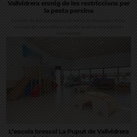
Vallvidrera enmig de les restriccions per
la pesta porcina
La visita de porcs senglars als barris de muntanya deixa
escenes de contenidors regirats, brutícia escampada i
excrements
L’escola bressol La Puput de Vallvidrera