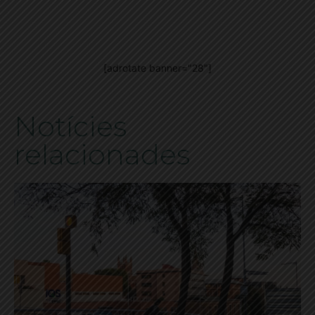
[adrotate banner="28"]
Notícies
relacionades