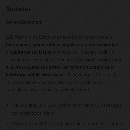
Societat
Carme Rocamora
L’Ajuntament de Barcelona ha obert el termini perquè
fundacions i cooperatives puguin presentar projectes
d’habitatge social
per a un total de 18 solars i edificis
municipals de Barcelona. D’aquests 18,
quatre solars són
a la Via Augusta (a Sarrià), per tant no acabarà sent
habitatge públic sinó social.
Els habitatges, un total de
79, es destinaran a persones majors de 65 anys i a
col·lectius amb discapacitat, principalment.
Via Augusta, 375-381 (Sarrià): solar per a 15 habitatges
de cohabitatge sènior.
Via Augusta, 383-387 (Sarrià): solar per a 17 habitatges