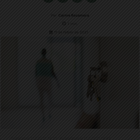
Per
Carme Rocamora
1
min.
11 de febrer de 2021
Publicat el 11.2.2021 16:31 · Actualitzat el 11.2.2021 16:48