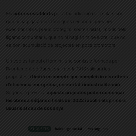
Els
criteris establerts
per a l’adjudicació dels solars són
que hi hagi garanties tècniques i econòmiques per
executar l’obra, preus protegits, sostenibilitat, impuls dels
lligams comunitaris, que no hi hagi ànim de lucre i que no
es doni acumulació de projectes en pocs promotors.
Un cop es tanqui el termini, una comissió formada per
l’Ajuntament de Barcelona i per la GHS validarà les
propostes, i
tindrà en compte que compleixin els criteris
d’eficiència energètica, celebritat i industrialització
.
Segons la previsió,
aquests projectes poden començar
les obres a mitjans o finals del 2022 i acollir els primers
usuaris al cap de dos anys
.
ETIQUETES
habitatge social
via augusta