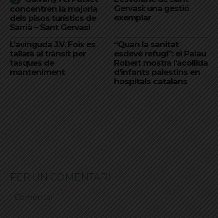
Gervasi: una gestió
concentren la majoria
exemplar
dels pisos turístics de
Sarrià – Sant Gervasi
L’avinguda J.V. Foix es
“Quan la sanitat
tallarà al trànsit per
esdevé refugi”: el Palau
tasques de
Robert mostra l’acollida
manteniment
d’infants palestins en
hospitals catalans
FER UN COMENTARI