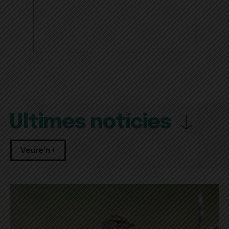
Últimes notícies
Veure'n +