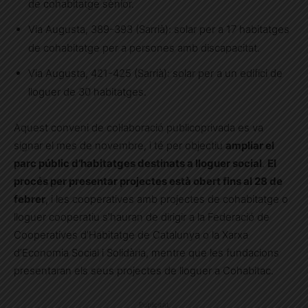
de cohabitatge sènior.
Via Augusta, 389-393 (Sarrià): solar per a 17 habitatges
de cohabitatge per a persones amb discapacitat.
Via Augusta, 421-425 (Sarrià): solar per a un edifici de
lloguer de 30 habitatges.
Aquest conveni de col·laboració publicoprivada es va
signar el mes de novembre, i té per objectiu
ampliar el
parc públic d’habitatges destinats a lloguer social
.
El
procés per presentar projectes està obert fins al 28 de
febrer
, i les cooperatives amb projectes de cohabitatge o
lloguer cooperatiu s’hauran de dirigir a la Federació de
Cooperatives d’Habitatge de Catalunya o la Xarxa
d’Economia Social i Solidària, mentre que les fundacions
presentaran els seus projectes de lloguer a Cohabitac.
Publicitat