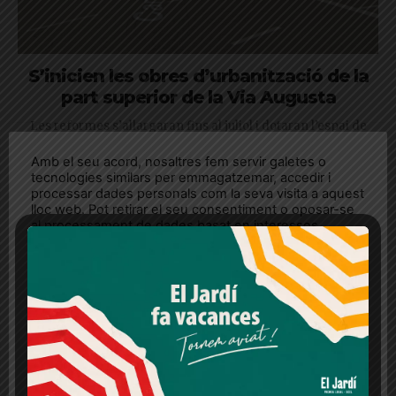
S’inicien les obres d’urbanització de la
part superior de la Via Augusta
Les reformes s’allargaran fins al juliol i dotaran l’espai de
nou paviment i enllumenat
Amb el seu acord, nosaltres fem servir galetes o
tecnologies similars per emmagatzemar, accedir i
processar dades personals com la seva visita a aquest
lloc web. Pot retirar el seu consentiment o oposar-se
al processament de dades basat en interessos
legítims en qualsevol moment fent clic a "Ajustos de
cookies" o a la nostra Política de privacitat en aquest
lloc web. Si cliques "acceptar" dones el teu
consentiment
Més informació
Acceptar
Rebutjar tot
Quan l’usuari crea un compte al Diari el Jardí, dona el