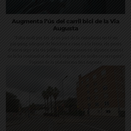
Augmenta l’ús del carril bici de la Via
Augusta
"Falta molt per fer: gran part de la ciutadania no té un
pàrquing adequat de bicicleta a casa o a la feina, els punts
d’ancoratge a la via pública són escassos en algunes zones i
no hi ha continuïtat de carril segregat en molts recorreguts":
l'opinió de la plataforma Bici Augusta