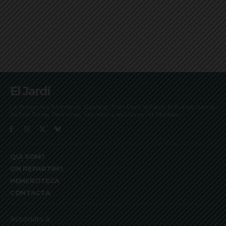
El Jardí
La Bonanova, Monterols, Galvany, Turó Parc, el Farró, el Putxet, Sarrià,
les Tres Torres, Pedralbes, Vallvidrera, les Planes i el Tibidabo
QUI SOM?
ON REPARTIM?
HEMEROTECA
CONTACTA
Associats a: