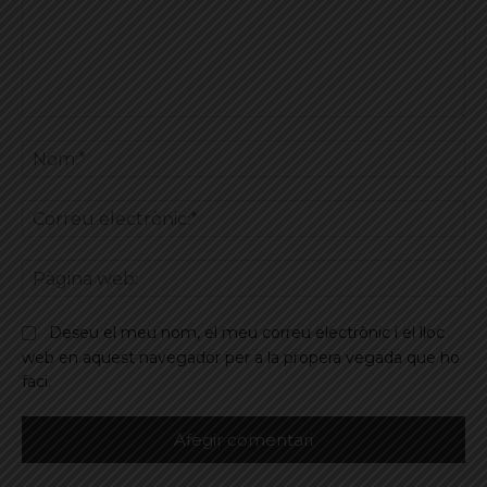
Comentar
No
Co
ele
Pà
we
Deseu el meu nom, el meu correu electrònic i el lloc
web en aquest navegador per a la propera vegada que ho
faci.