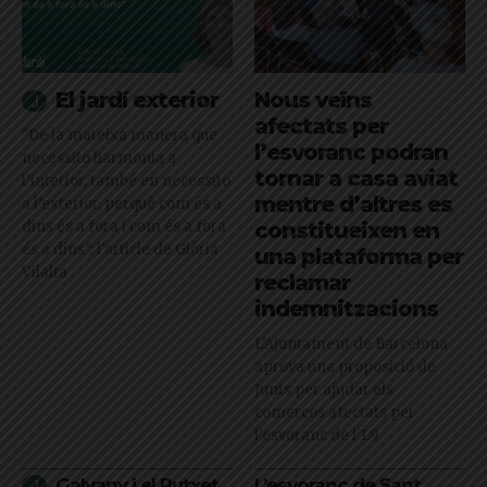
El jardí exterior
Nous veïns
afectats per
"De la mateixa manera que
l’esvoranc podran
necessito harmonia a
tornar a casa aviat
l’interior, també en necessito
mentre d’altres es
a l’exterior, perquè com és a
dins és a fora i com és a fora
constitueixen en
és a dins": l'article de Glòria
una plataforma per
Vilalta
reclamar
indemnitzacions
L’Ajuntament de Barcelona
aprova una proposició de
Junts per ajudar els
comerços afectats per
l'esvoranc de l'L9
Galvany i el Putxet
L’esvoranc de Sant