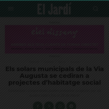
Publicitat
Publicitat
Destacat
General
Sarrià
Societat
Els solars municipals de la Via
Augusta se cediran a
projectes d’habitatge social
Fundacions i cooperatives poden presentar projectes per als
quatre solars fins el 28 de febrer