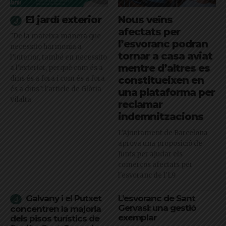
El jardí exterior
Nous veïns
afectats per
"De la mateixa manera que
l’esvoranc podran
necessito harmonia a
tornar a casa aviat
l’interior, també en necessito
mentre d’altres es
a l’exterior, perquè com és a
dins és a fora i com és a fora
constitueixen en
és a dins": l'article de Glòria
una plataforma per
Vilalta
reclamar
indemnitzacions
L’Ajuntament de Barcelona
aprova una proposició de
Junts per ajudar els
comerços afectats per
l'esvoranc de l'L9
Galvany i el Putxet
L’esvoranc de Sant
Gervasi: una gestió
concentren la majoria
exemplar
dels pisos turístics de