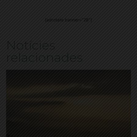
[adrotate banner="28"]
Notícies
relacionades