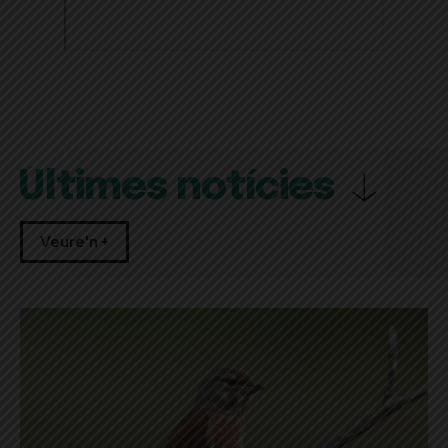
Últimes notícies
Veure'n +