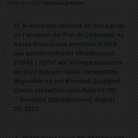
dilluns al matí de l’
actuació prevista
.
Si veieu una columna de fum a prop
de l’aeroport del Prat de Llobregat, es
tracta d’una crema prescrita
#rxfire
que estem realitzant
#Bomberscat
#GRAF
i
#EPAF
als terrenys adjacents
del Parc Nou per reduir combustible
disponible en cas d’incendi.
@ajelprat
@aena
pic.twitter.com/J0eDrVZJ0D
— Bombers (@bomberscat)
August
29, 2022
Si ves humo cerca del
#Aeropuerto