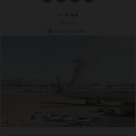
Per
El Jardí
2
min.
29 d'agost de 2022
Crema controlada de vegetació a tocar de l'aeroport del Prat © Twitter Xavier