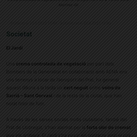
Martínez-Gil
Publicat el 29.8.2022 15:45 · Actualitzat el 29.8.2022 15:50
Societat
El Jardí
Una
crema controlada de vegetació
per part dels
Bombers de la Generalitat en col·laboració amb AENA ens
uns terrenys a tocar de l’aeroport del Prat, ha generat
aquest dilluns a la tarda un
cert neguit
entre
veïns de
Sarrià – Sant Gervasi
i de la resta de la ciutat, que han
notat l’olor de fum.
A través de les xarxes socials molts ciutadans, també del
Prat de Llobregat, s’han alarmat per la
forta olor de cremat
que els arribava. El Jardí s’ha posat en contacte amb el cos