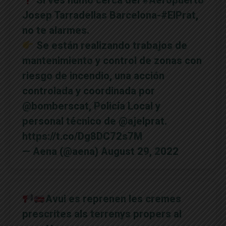
Josep Tarradellas Barcelona-
#ElPrat
,
no te alarmes.
Se están realizando trabajos de
mantenimiento y control de zonas con
riesgo de incendio, una acción
controlada y coordinada por
@bomberscat
, Policía Local y
personal técnico de
@ajelprat
.
https://t.co/Dg8DC72s7M
— Aena (@aena)
August 29, 2022
Avui es reprenen les cremes
prescrites als terrenys propers al