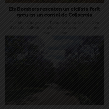
Els Bombers rescaten un ciclista ferit
greu en un corriol de Collserola
L'accident s'ha produït a l'altura del camí de Santa Creu
d'Olorda a Vallvidrera i s'ha necessitat un helicòpter per
evacuar l'home