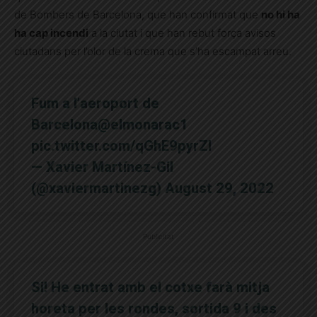
de Bombers de Barcelona, que han confirmat que
no hi ha
ha cap incendi
a la ciutat i que han rebut força avisos
ciutadans per l’olor de la crema que s’ha escampat arreu.
Fum a l’aeroport de
Barcelona
@elmonarac1
pic.twitter.com/qGhE9pyrZI
— Xavier Martínez-Gil
(@xaviermartinezg)
August 29, 2022
Publicitat
Si! He entrat amb el cotxe farà mitja
horeta per les rondes, sortida 9 i des