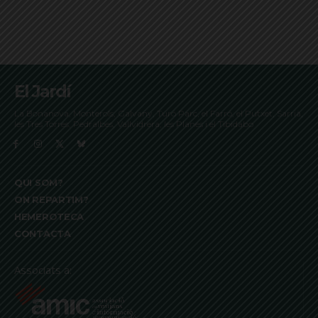
El Jardí
La Bonanova, Monterols, Galvany, Turó Parc, el Farró, el Putxet, Sarrià,
les Tres Torres, Pedralbes, Vallvidrera, les Planes i el Tibidabo
QUI SOM?
ON REPARTIM?
HEMEROTECA
CONTACTA
Associats a: