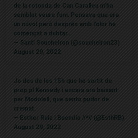
de la rotonda de Can Caralleu m’ha
semblat veure fum. Pensava que era
un núvol però després amb l’olor he
començat a dubtar…
— Santi Soucheiron (@soucheiron23)
August 29, 2022
Jo des de les 15h que he sortit de
prop pl Kennedy i encara ara baixant
per Modolell, que sento pudor de
cremat.
— Esther Ruiz i Buendía //*// (@EsthRB)
August 29, 2022