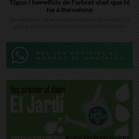
Tipus i beneficis de l’arbrat viari que hi
ha a Barcelona
Els arbres a les ciutats són indispensables per a millorar la
qualitat de l'aire i constitueixen refugis de biodiversitat
REP LES NOTÍCIES AL
MOMENT AL WHATSAPP!