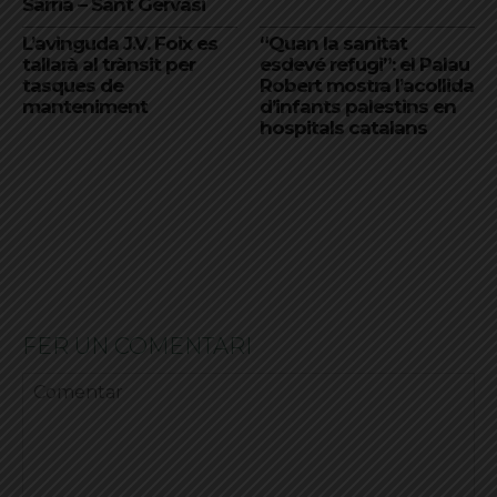
Sarrià – Sant Gervasi
L’avinguda J.V. Foix es
“Quan la sanitat
tallarà al trànsit per
esdevé refugi”: el Palau
tasques de
Robert mostra l’acollida
manteniment
d’infants palestins en
hospitals catalans
FER UN COMENTARI