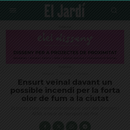
Publicitat
Publicitat
Destacat
Districte
Societat
Ensurt veïnal davant un
possible incendi per la forta
olor de fum a la ciutat
Es tracta d'una crema controlada per part dels Bombers i
AENA, a tocar de l'aeroport del Prat