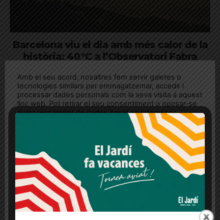
Barcelona viu el dia amb més calor de la
història: 40 °C a l’Observatori Fabra
Feia 42 anys, des del 6 de juliol del 1982, que el termòmetre no
Amb el seu acord, nosaltres fem servir galetes o
marcava una temperatura tant alta a la capital catalana
tecnologies similars per emmagatzemar, accedir i
processar dades personals com la seva visita a aquest
lloc web. Pot retirar el seu consentiment o oposar-se
al processament de dades basat en interessos
legítims en qualsevol moment fent clic a "Ajustos de
cookies" o a la nostra Política de privacitat en aquest
lloc web. Si cliques "acceptar" dones el teu
consentiment
Més informació
Acceptar
Rebutjar tot
Quan l’usuari crea un compte al Diari el Jardí, dona el
seu consentiment explícit per rebre comunicacions
informatives relacionades amb el servei. Aquest