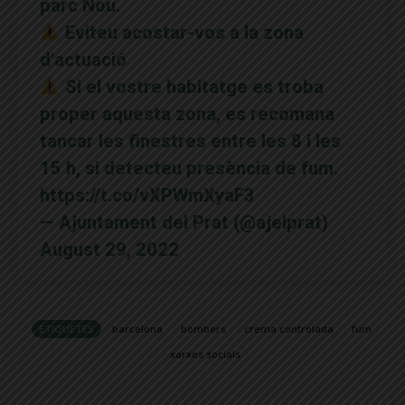
parc Nou.
Eviteu acostar-vos a la zona
d’actuació
Si el vostre habitatge es troba
proper aquesta zona, es recomana
tancar les finestres entre les 8 i les
15 h, si detecteu presència de fum.
https://t.co/vXPWmXyaF3
— Ajuntament del Prat (@ajelprat)
August 29, 2022
ETIQUETES
barcelona
bombers
crema controlada
fum
xarxes socials