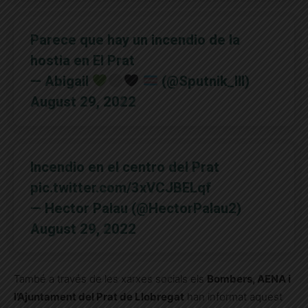
Parece que hay un incendio de la
hostia en El Prat
— Abigail
(@Sputnik_lll)
August 29, 2022
Incendio en el centro del Prat
pic.twitter.com/3xVCJBELqf
— Hector Palau (@HectorPalau2)
August 29, 2022
També a través de les xarxes socials els
Bombers, AENA i
l’Ajuntament del Prat de Llobregat
han informat aquest