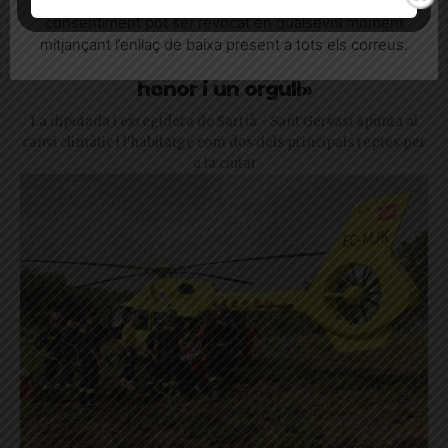
consentiment pot ser revocat en qualsevol moment
Sara Jaurrieta, escollida primera
mitjançant l’enllaç de baixa present a tots els correus.
secretaria del PSC a Barcelona: «És un
honor i un orgull»
La diputada i exregidora de Sarrià - Sant Gervasi apunta al
canvi climàtic i l'habitatge com dos dels principals reptes per
a la ciutat