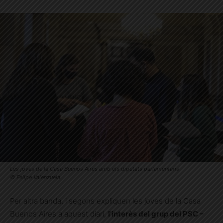
Les joves de la Casa Buenos Aires amb els diputats parlamentaris
© Felipe Valenzuela
Per altra banda, i segons expliquen les joves de la Casa
Buenos Aires a aquest diari,
l’interès del grup del PSC –