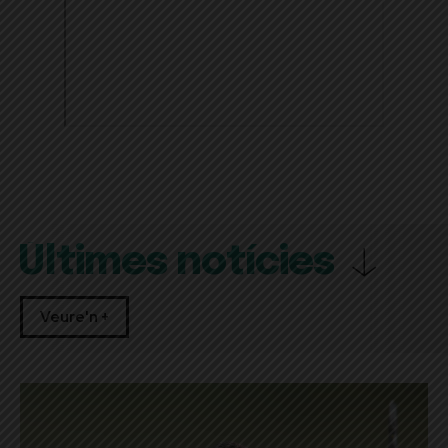
Últimes notícies
Veure'n +