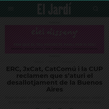
Publicitat
Publicitat
Destacat
Política
Vallvidrera
ERC, JxCat, CatComú i la CUP
reclamen que s’aturi el
desallotjament de la Buenos
Aires
Posen en valor el retorn social i comunitari del projecte i insten a
la Generalitat i a l'Ajuntament a mediar amb els Pares Paüls