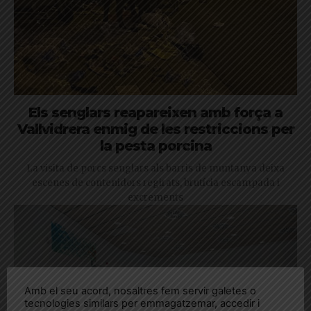
Els senglars reapareixen amb força a
Vallvidrera enmig de les restriccions per
la pesta porcina
La visita de porcs senglars als barris de muntanya deixa
escenes de contenidors regirats, brutícia escampada i
excrements
Amb el seu acord, nosaltres fem servir galetes o
tecnologies similars per emmagatzemar, accedir i