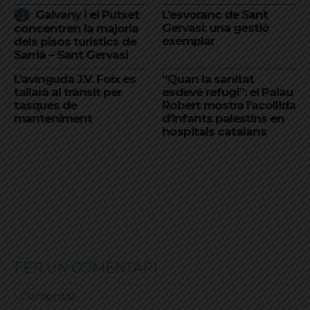
Galvany i el Putxet
L’esvoranc de Sant
Gervasi: una gestió
concentren la majoria
exemplar
dels pisos turístics de
Sarrià – Sant Gervasi
L’avinguda J.V. Foix es
“Quan la sanitat
tallarà al trànsit per
esdevé refugi”: el Palau
tasques de
Robert mostra l’acollida
manteniment
d’infants palestins en
hospitals catalans
FER UN COMENTARI