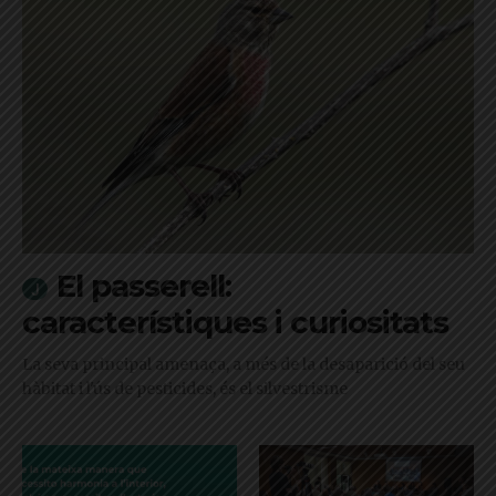
El passerell:
característiques i curiositats
La seva principal amenaça, a més de la desaparició del seu
hàbitat i l'ús de pesticides, és el silvestrisme