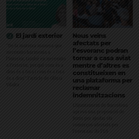
El jardí exterior
Nous veïns
afectats per
"De la mateixa manera que
l’esvoranc podran
necessito harmonia a
tornar a casa aviat
l’interior, també en necessito
mentre d’altres es
a l’exterior, perquè com és a
dins és a fora i com és a fora
constitueixen en
és a dins": l'article de Glòria
una plataforma per
Vilalta
reclamar
indemnitzacions
L’Ajuntament de Barcelona
aprova una proposició de
Junts per ajudar els
comerços afectats per
l'esvoranc de l'L9