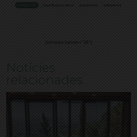
ETIQUETES
Casa Buenos Aires
parlament
vallvidrera
[adrotate banner="28"]
Notícies
relacionades