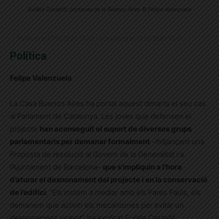
Eulàlia Castelló, portaveu de la Buenos Aires © Felipe Valenzuela
Publicat el 27.10.2020 12:32 · Actualitzat el 27.10.2020 12:57
Política
Felipe Valenzuela
La Casa Buenos Aires ha portat aquest dimarts el seu cas
al Parlament de Catalunya. Les joves que defensen el
projecte
han aconseguit el suport de diversos grups
parlamentaris per demanar formalment
-mitjançant una
Proposta de resolució al Govern de la Generalitat i a
l’Ajuntament de Barcelona-
que s’impliquin a l’hora
d’aturar el desnonament del projecte i en la conservació
de l’edifici
. “Els instem a mediar amb els Pares Paüls, els
demanem que activin els mecanismes per evitar un
desnonament violent”, ha explicat Eulalia Castelló,