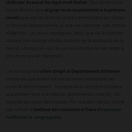
Units per Avançar ha sigut molt limitat
. Des del projecte
veïnal afirmen que
el grup no es va presentar a la primera
reunió
que van fer amb els grups parlamentaris per tractar
el tema del desnonament, ja que van cancel·lar «per motius
d’agenda». Les joves asseguren, però, que els socialistes
tampoc han mostrat interès després de la realització de la
reunió, i asseguren que en un principi elles es van dirigir a
tots els grups del Parlament.
Les joves també
s’han dirigit al
Departament d’Interior
demanant que activin els mecanismes necessaris per
evitar el desnonament. “Aquesta és la cinquena setmana
que portem amb una data de desnonament oberta”, han
recordat les joves del projecte. Per una altra banda, també
han criticat la
lentitud del consistori a l’hora d’
expropiar
l’edifici de la congregació
.