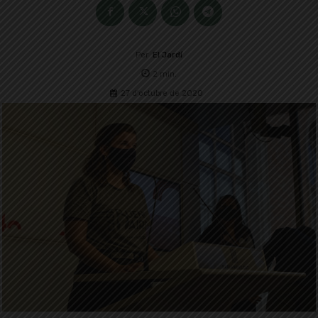
Per
El Jardí
2
min.
27 d'octubre de 2020