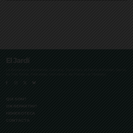
El Jardí
La Bonanova, Monterols, Galvany, Turó Parc, el Farró, el Putxet, Sarrià,
les Tres Torres, Pedralbes, Vallvidrera, les Planes i el Tibidabo
QUI SOM?
ON REPARTIM?
HEMEROTECA
CONTACTA