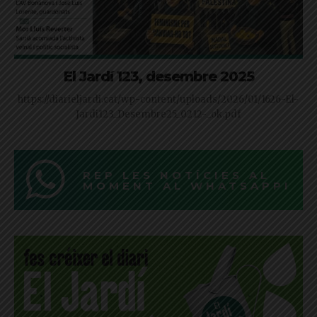
El Jardí 123, desembre 2025
https://diarieljardi.cat/wp-content/uploads/2026/01/1626-El-
Jardi123_Desembre25_0212-_ok.pdf
REP LES NOTÍCIES AL
MOMENT AL WHATSAPP!