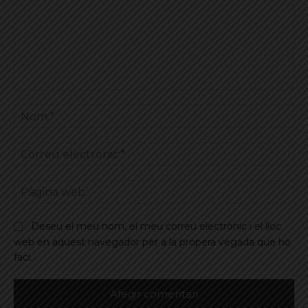
Comentar
No
Co
ele
Pà
we
Deseu el meu nom, el meu correu electrònic i el lloc
web en aquest navegador per a la propera vegada que ho
faci.