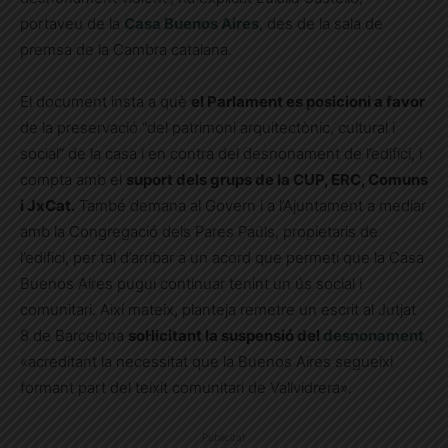
portaveu de la
Casa Buenos Aires
, des de la sala de
premsa de la Cambra catalana.
El document insta a què
el Parlament es posicioni a favor
de la preservació “del patrimoni arquitectònic, cultural i
social” de la casa i en contra del desnonament de l’edifici, i
compta amb el
suport dels grups de la CUP, ERC, Comuns
i JxCat.
També demana al Govern i a l’Ajuntament a mediar
amb la Congregació dels Pares Paüls, propietaris de
l’edifici, per tal d’arribar a un acord que permeti que la Casa
Buenos Aires pugui continuar tenint un ús social i
comunitari. Així mateix, planteja remetre un escrit al Jutjat
8 de Barcelona
sol·licitant la suspensió del
desnonament
,
«acreditant la necessitat que la Buenos Aires segueixi
formant part del teixit comunitari de Vallvidrera».
Publicitat