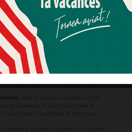
Més informació
Acceptar
Rebutjar tot
Quan l’usuari crea un compte al Diari el Jardí, dona el seu
consentiment explícit per rebre comunicacions
informatives relacionades amb el servei. Aquest
consentiment pot ser revocat en qualsevol moment
mitjançant l’enllaç de baixa present a tots els correus.
 Mumpió
, veïna de Galvany vinculada a l’àmbit
 anys ha assessorat el diputat Joan Mena al
r Pau González a l’Ajuntament de Barcelona.
a manera el testimoni dels últims dos regidors