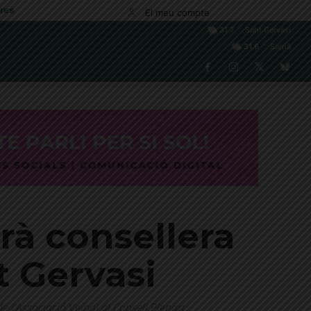
res
El meu compte
C
31.7
Sant Gervasi
C
31.6
Sarrià
rà consellera
t Gervasi
l'Associació Veïnal al Consell Plenari