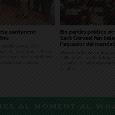
eta sarrianenc
Els partits polítics de
 Bou
Sant Gervasi fan bal
l’equador del mandat
ents llibres de poesia i
ogràfiques, com ara la Història
Després de dos anys d'alcaldia
vers, era un incansable difusor
Collboni, els consellers de Junt
catalana i sarrianenca
BComú i ERC miren al passat i 
de futur
CIES AL MOMENT AL WH