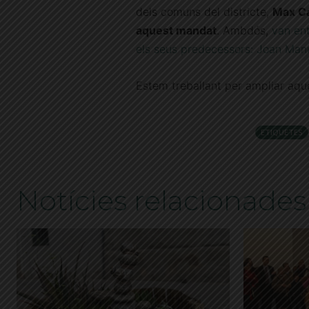
dels comuns del districte,
Max C
aquest mandat
. Ambdós,
van ent
els seus predecessors: Joan Manu
Estem treballant per ampliar aque
ETIQUETES
Notícies relacionades