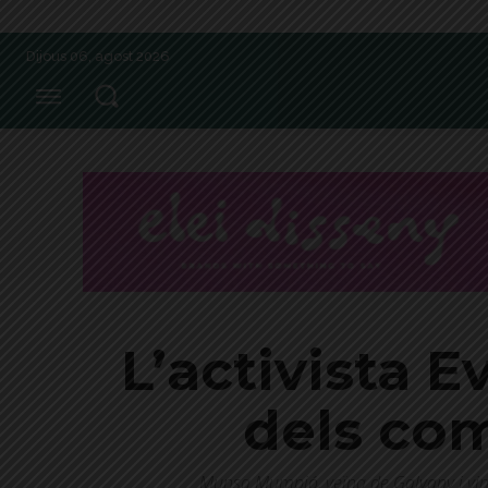
Dijous 06, agost 2026
L’activista 
dels com
Munsa Mumpió, veïna de Galvany i vinc