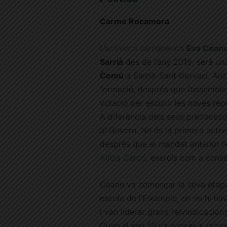
Carme Rocamora
L’
activista sarrianenca
Eva Cean
Sarrià
des de l’any 2015, serà un
Comú
a Sarrià-Sant Gervasi. Aix
formació, després que l’assemble
votació per escollir les noves rep
A diferència dels seus predecessor
al Govern. No és la primera activis
després que el mandat anterior l’
Alícia Cercó
, exercís com a conse
Ceano va començar la seva etapa a
escola de l’Eixample, on no hi h
i van liderar grans reivindicacion
Quan el seu fill va passar a estud