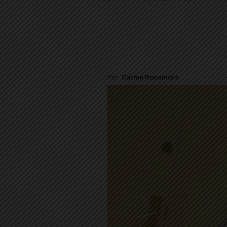
Per
Carme Rocamora