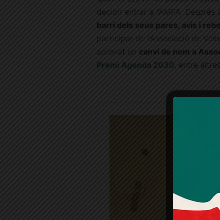
decidir entrar a l’AMPA. Després 
barri dels seus pares, avis i reb
participar de l’Associació de Veïn
aprovat un
canvi de nom a Assoc
Premi Agenda 2030
, entre altres