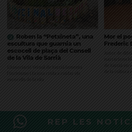
Roben la “Petxineta”, una
Mor el po
escultura que guarnia un
Frederic
escocell de plaça del Consell
Autor de difer
de la Vila de Sarrià
narracions bi
de Sarrià en 
L'Associació Veïnal de Sarrià lamenta
de la cultura 
l'incivisme i fa una crida a cuidar els
escocells de la vila
REP LES NOTÍ