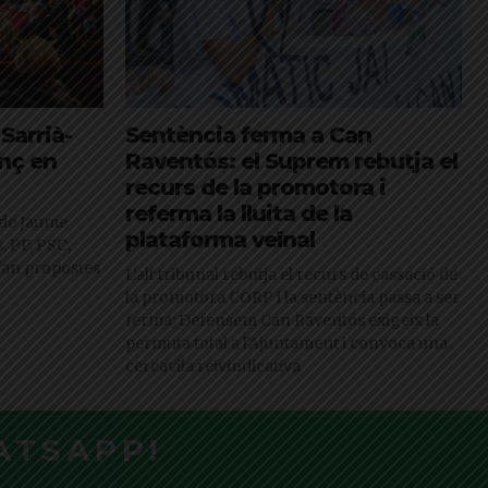
 Sarrià-
Sentència ferma a Can
anç en
Raventós: el Suprem rebutja el
recurs de la promotora i
referma la lluita de la
 de Jaume
plataforma veïnal
s, PP, PSC,
fan propostes
L'alt tribunal rebutja el recurs de cassació de
la promotora CORP i la sentència passa a ser
ferma; Defensem Can Raventós exigeix la
permuta total a l'Ajuntament i convoca una
cercavila reivindicativa
ATSAPP!