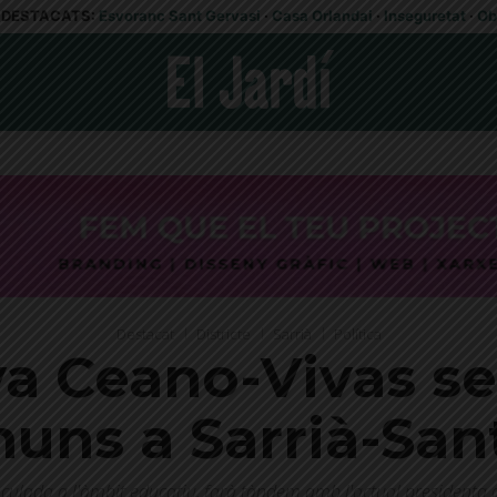
DESTACATS:
Esvoranc Sant Gervasi
·
Casa Orlandai
·
Inseguretat
·
Ob
Destacat
Districte
Sarrià
Política
Eva Ceano-Vivas se
uns a Sarrià-San
ulada a l'àmbit educatiu, farà tàndem amb l'actual presidenta de 