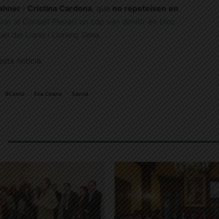
ahner
i
Cristina Cardona
, que
no repeteixen
en
rar al Consell Plenari un cop van dimitir en bloc
el del Llano i Llorenç Sena
.
sta notícia.
BComú
Eva Ceano
Sarrià