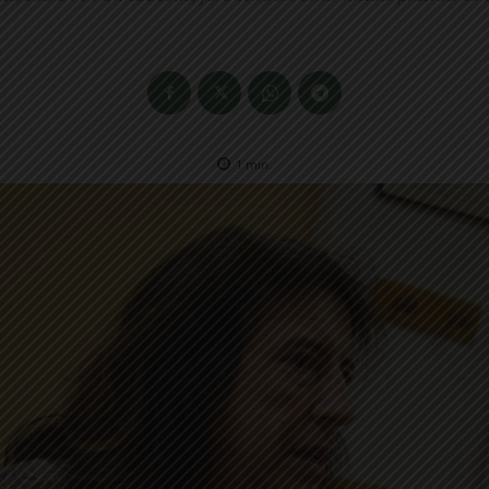
1
min.