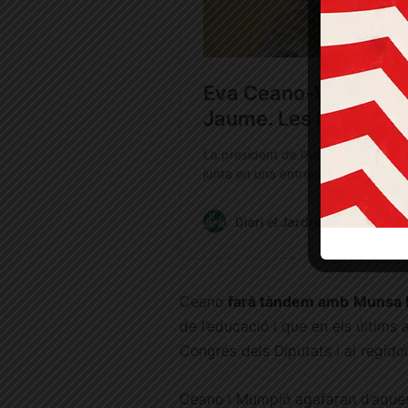
Ceano
farà tàndem amb
Munsa
de l’educació i que en els últims
Congrés dels Diputats i al regido
Ceano i Mumpió agafaran d’aquest