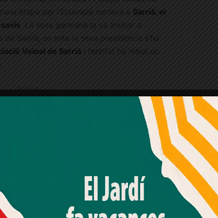
d’una etapa per l’Eixample tornava a
Sarrià, el
esavis
. La seva germana la va animar a
s de Sarrià, on sota la seva presidència s’ha
iació Veïnal de Sarrià
i l’entitat ha rebut un
.
Publicitat
Amb el seu acord, nosaltres fem servir galetes o
tecnologies similars per emmagatzemar, accedir i
processar dades personals com la seva visita a aquest lloc
web. Pot retirar el seu consentiment o oposar-se al
processament de dades basat en interessos legítims en
qualsevol moment fent clic a "Ajustos de cookies" o a la
nostra Política de privacitat en aquest lloc web. Si cliques
"acceptar" dones el teu consentiment