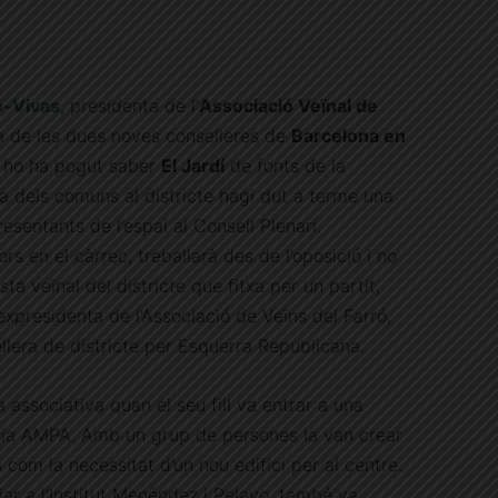
o-Vivas
, presidenta de l’
Associació Veïnal de
a de les dues noves conselleres de
Barcelona en
í ho ha pogut saber
El Jardí
de fonts de la
a dels comuns al districte hagi dut a terme una
resentants de l’espai al Consell Plenari.
s en el càrrec, treballarà des de l’oposició i no
ta veïnal del districte que fitxa per un partit,
expresidenta de l’Associació de Veïns del Farró,
llera de districte per Esquerra Republicana.
ssociativa quan el seu fill va entrar a una
avia AMPA. Amb un grup de persones la van crear
s com la necessitat d’un nou edifici per al centre.
iar a l’Institut Menéndez i Pelayo, també va