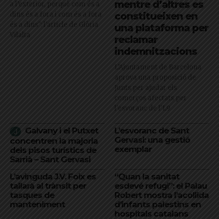
mentre d’altres es
a l’exterior, perquè com és a
dins és a fora i com és a fora
constitueixen en
és a dins": l'article de Glòria
una plataforma per
Vilalta
reclamar
indemnitzacions
L’Ajuntament de Barcelona
aprova una proposició de
Junts per ajudar els
comerços afectats per
l'esvoranc de l'L9
Galvany i el Putxet
L’esvoranc de Sant
Gervasi: una gestió
concentren la majoria
exemplar
dels pisos turístics de
Sarrià – Sant Gervasi
L’avinguda J.V. Foix es
“Quan la sanitat
tallarà al trànsit per
esdevé refugi”: el Palau
tasques de
Robert mostra l’acollida
manteniment
d’infants palestins en
hospitals catalans