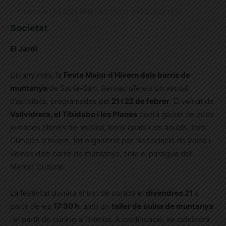
Publicat el 13.2.2025 16:18 · Actualitzat el 13.2.2025 16:19
Societat
El Jardí
Un any més, la
Festa Major d’Hivern dels barris de
muntanya
de Sarrià-Sant Gervasi ofereix un ventall
d’activitats, programades pel
21 i 22 de febrer
. El veïnat de
Vallvidrera, el Tibidabo i les Planes
podrà gaudir de dues
jornades plenes de música, bons àpats i els anuals Jocs
Olímpics d’hivern, tot organitzat per l’Associació de Veïns i
Veïnes dels barris de muntanya, sota el paraigua del
Mercat Cultural.
La festivitat donarà el tret de sortida el
divendres 21
a
partir de les
17:30 h
, amb un
taller de cuina de muntanya
i el partit de cúrling a l’interior. A continuació, se celebrarà