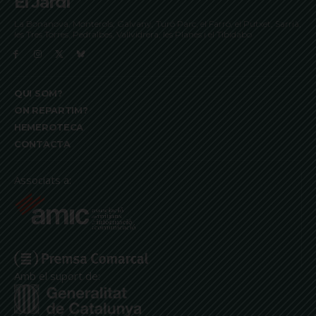
El Jardí
La Bonanova, Monterols, Galvany, Turó Parc, el Farró, el Putxet, Sarrià,
les Tres Torres, Pedralbes, Vallvidrera, les Planes i el Tibidabo
QUI SOM?
ON REPARTIM?
HEMEROTECA
CONTACTA
Associats a:
Amb el suport de: