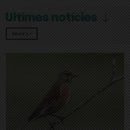
Últimes notícies
Veure'n +