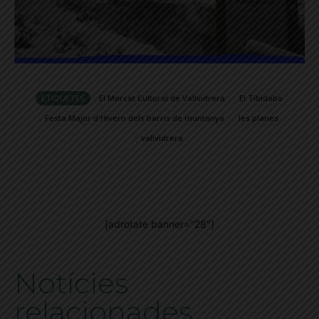
ETIQUETES
El Mercat Cultural de Vallvidrera
El Tibidabo
Festa Major d'Hivern dels barris de muntanya
les planes
vallvidrera
[adrotate banner="28"]
Notícies
relacionades