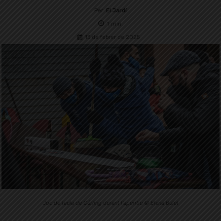
Per
El Jardí
1
min.
13 de febrer de 2025
Joc de taula de Cúrling durant l'aperitiu © Elena Bulet