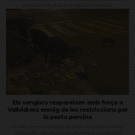
perdut el 50 % de la seva activitat econòmica
Els senglars reapareixen amb força a
Vallvidrera enmig de les restriccions per
la pesta porcina
La visita de porcs senglars als barris de muntanya deixa
escenes de contenidors regirats, brutícia escampada i