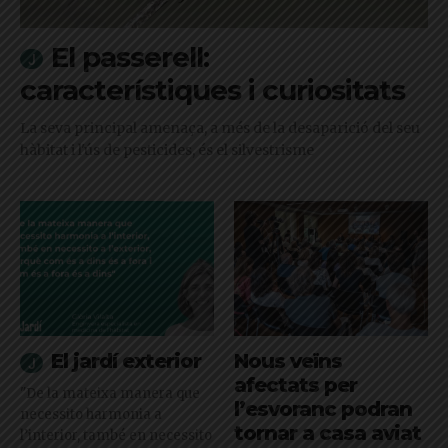
El passerell:
característiques i curiositats
La seva principal amenaça, a més de la desaparició del seu
hàbitat i l'ús de pesticides, és el silvestrisme
El jardí exterior
Nous veïns
afectats per
"De la mateixa manera que
l’esvoranc podran
necessito harmonia a
tornar a casa aviat
l’interior, també en necessito