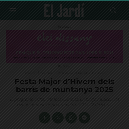
Publicitat
Publicitat
Destacat
Societat
Vallvidrera, el Tibidabo i les Planes
Festa Major d’Hivern dels
barris de muntanya 2025
El programa inclou uns Jocs Olímpics, un bingo musical i un
esmorzar popular programats pel 21 i 22 de febrer