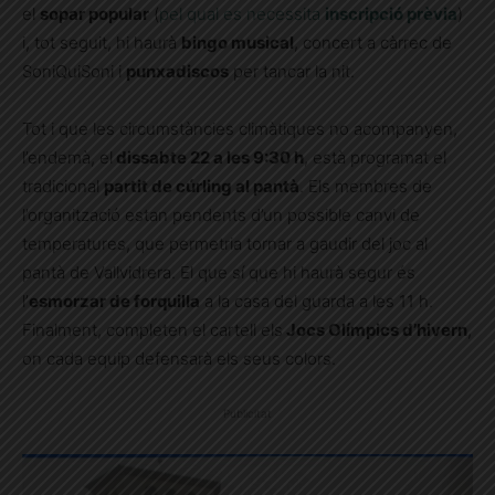
el
sopar popular
(
pel qual es necessita
inscripció prèvia
)
i, tot seguit, hi haurà
bingo musical
, concert a càrrec de
SoniQuiSoni i
punxadiscos
per tancar la nit.
Tot i que les circumstàncies climàtiques no acompanyen,
l’endemà, el
dissabte 22 a les 9:30 h
, està programat el
tradicional
partit de cúrling al pantà
. Els membres de
l’organització estan pendents d’un possible canvi de
temperatures, que permetria tornar a gaudir del joc al
pantà de Vallvidrera. El que sí que hi haurà segur és
l’
esmorzar de forquilla
a la casa del guarda a les 11 h.
Finalment, completen el cartell els
Jocs Olímpics d’hivern
,
on cada equip defensarà els seus colors.
Publicitat