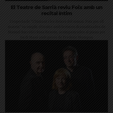
El Teatre de Sarrià reviu Foix amb un
recital íntim
L’espectacle "L’Instant i les deixes del somni. Foix per ell
mateix" va omplir el teatre amb lectures dramatitzades de
Manuel Barceló i Rosa Renom, acompanyades al piano per
Jordi Masó amb peces de Frederic Mompou