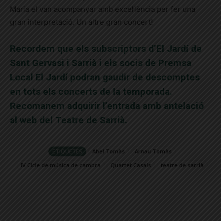
Maria el van acompanyar amb excel·lència per fer una
gran interpretació. Un altre gran concert!
Recordem que els subscriptors d’El Jardí de
Sant Gervasi i Sarrià i els socis de Premsa
Local El Jardí podran gaudir de descomptes
en tots els concerts de la temporada.
Recomanem adquirir l’entrada amb antelació
al web del Teatre de Sarrià.
ETIQUETES
Abel Tomàs
Arnau Tomàs
IV Cicle de música de cambra
Quartet Casals
teatre de sarrià