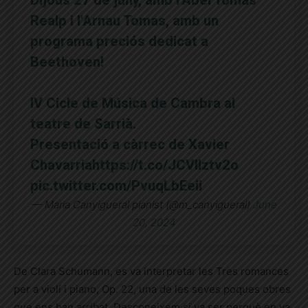
Realp i l'Arnau Tomas, amb un
programa preciós dedicat a
Beethoven!
IV Cicle de Música de Cambra al
teatre de Sarrià.
Presentació a càrrec de Xavier
Chavarria
https://t.co/JCVIlztv2o
pic.twitter.com/PvuqLbEeii
— Maria Canyigueral pianist (@m_canyigueral)
June
20, 2024
De Clara Schumann, es va interpretar les Tres romances
per a violí i piano, Op. 22, una de les seves poques obres
que ens han arribat. Desconeixem si va ser perquè en va