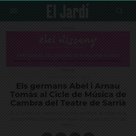
Publicitat
Publicitat
Cultura
Destacat
Sarrià
Els germans Abel i Arnau
Tomàs al Cicle de Música de
Cambra del Teatre de Sarrià
És el concert de cloenda del primer semestre, al costat de la
pianista Maria Canyigueral el dijous 27 de juny a les 20 h del
vespre