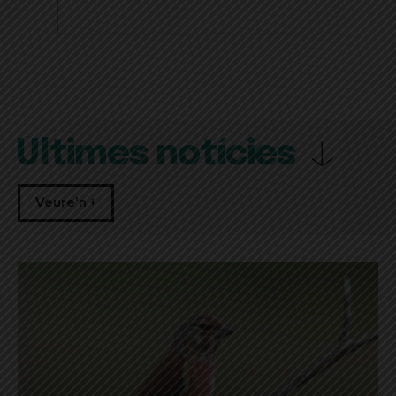
Últimes notícies
Veure'n +