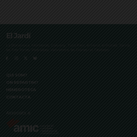
El Jardí
La Bonanova, Monterols, Galvany, Turó Parc, el Farró, el Putxet, Sarrià,
les Tres Torres, Pedralbes, Vallvidrera, les Planes i el Tibidabo
QUI SOM?
ON REPARTIM?
HEMEROTECA
CONTACTA
Associats a: