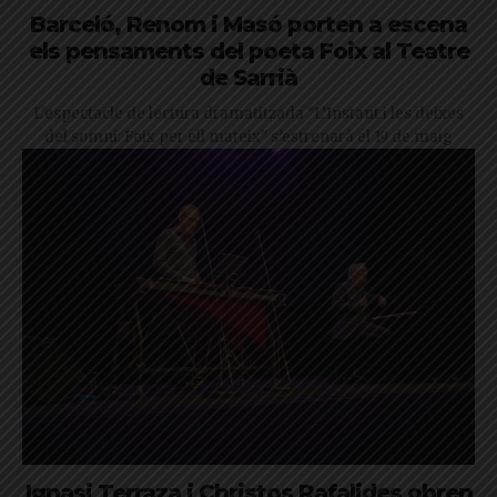
Barceló, Renom i Masó porten a escena
els pensaments del poeta Foix al Teatre
de Sarrià
L'espectacle de lectura dramatitzada "L’Instant i les deixes
del somni: Foix per ell mateix" s’estrenarà el 19 de maig
Ignasi Terraza i Christos Rafalides obren