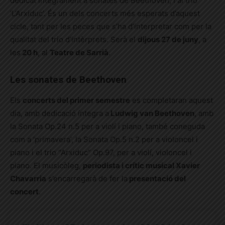
dedicat íntegrament a sonates de Beethoven, i al trio
‘L’Arxiduc’. És un dels concerts més esperats d’aquest
cicle, tant per les peces que s’ha d’interpretar com per la
qualitat del trio d’intèrprets. Serà el
dijous 27 de juny
, a
les
20 h
, al
Teatre de Sarrià
.
Les sonates de Beethoven
Els
concerts del primer semestre
es completaran aquest
dia, amb dedicació íntegra a
Ludwig van Beethoven
, amb
la Sonata Op.24 n.5 per a violí i piano, també coneguda
com a ‘primavera’, la Sonata Op.5 n.2 per a violoncel i
piano i el trio “Arxiduc” Op.97, per a violí, violoncel i
piano. El musicòleg,
periodista i crític musical Xavier
Chavarria
s’encarregarà de fer la
presentació del
concert
.