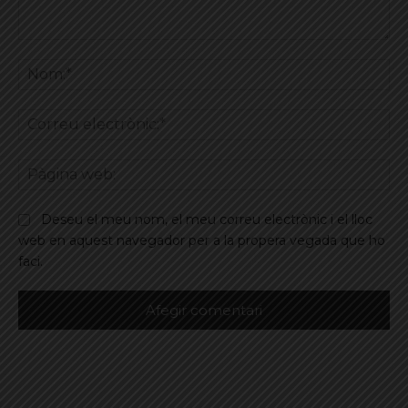
Comentar
No
Co
ele
Pà
we
Deseu el meu nom, el meu correu electrònic i el lloc
web en aquest navegador per a la propera vegada que ho
faci.