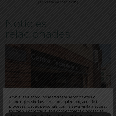
[adrotate banner="28"]
Notícies
relacionades
Amb el seu acord, nosaltres fem servir galetes o
tecnologies similars per emmagatzemar, accedir i
processar dades personals com la seva visita a aquest
lloc web. Pot retirar el seu consentiment o oposar-se
al processament de dades basat en interessos