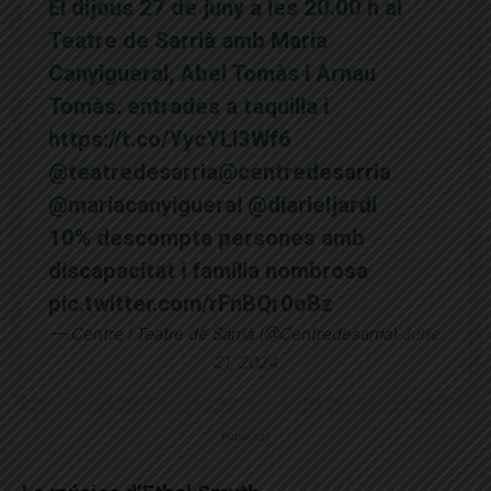
El dijous 27 de juny a les 20.00 h al
Teatre de Sarrià amb Maria
Canyigueral, Abel Tomàs i Arnau
Tomàs. entrades a taquilla i
https://t.co/YycYLl3Wf6
@teatredesarria
@centredesarria
@mariacanyigueral
@diarieljardi
10% descompta persones amb
discapacitat i família nombrosa
pic.twitter.com/rFnBQr0oBz
— Centre i Teatre de Sarrià (@Centredesarria)
June
21, 2024
Publicitat