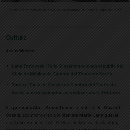
Anunci del concert en una marquesina d'autobús © Centre i Teatre de Sarrià
Publicat el 25.6.2024 7:00 · Actualitzat el 25.6.2024 9:25
Cultura
Jesús Mestre
Lana Trotovsek i Felix Klieser emocionen el públic del
Cicle de Música de Cambra del Teatre de Sarrià
Torna el Cicle de Música de Cambra del Teatre de
Sarrià amb descomptes pels subscriptors d’El Jardí
Els
germans Abel i Arnau Tomàs
, membres del
Quartet
Casals
, acompanyaran a la
pianista Maria Canyigueral
en el darrer concert del IV Cicle de Música de Cambra,