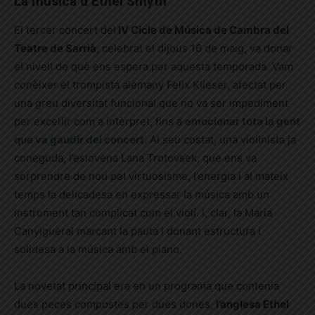
La música d’Ethel Smyth
El tercer concert del
IV Cicle de Música de Cambra del
Teatre de Sarrià
, celebrat el dijous 16 de maig, va donar
el nivell de què ens espera per aquesta temporada. Vam
conèixer el trompista alemany Felix Klieser, afectat per
una greu diversitat funcional que no va ser impediment
per excel·lir com a intèrpret, fins a
emocionar tota la gent
que va gaudir del concert
. Al seu costat, una violinista ja
coneguda, l’eslovena Lana Trotovsek, que ens va
sorprendre de nou pel virtuosisme, l’energia i al mateix
temps la delicadesa en expressar la música amb un
instrument tan complicat com el violí. I, clar, la Maria
Canyigueral marcant la pauta i donant estructura i
solidesa a la música amb el piano.
La novetat principal era en un programa que contenia
dues peces compostes per dues dones,
l’anglesa Ethel