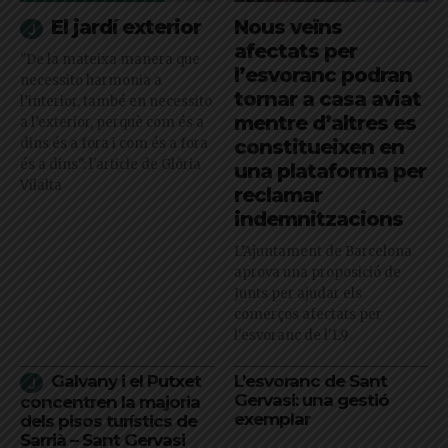
El jardí exterior
Nous veïns
afectats per
"De la mateixa manera que
l’esvoranc podran
necessito harmonia a
tornar a casa aviat
l’interior, també en necessito
mentre d’altres es
a l’exterior, perquè com és a
dins és a fora i com és a fora
constitueixen en
és a dins": l'article de Glòria
una plataforma per
Vilalta
reclamar
indemnitzacions
L’Ajuntament de Barcelona
aprova una proposició de
Junts per ajudar els
comerços afectats per
l'esvoranc de l'L9
Galvany i el Putxet
L’esvoranc de Sant
Gervasi: una gestió
concentren la majoria
exemplar
dels pisos turístics de
Sarrià – Sant Gervasi