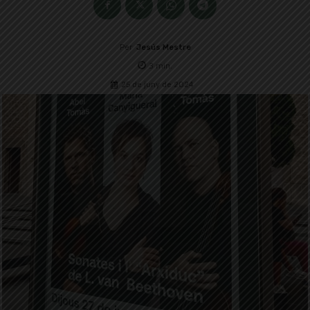
Per
Jesús Mestre
3
min.
25 de juny de 2024