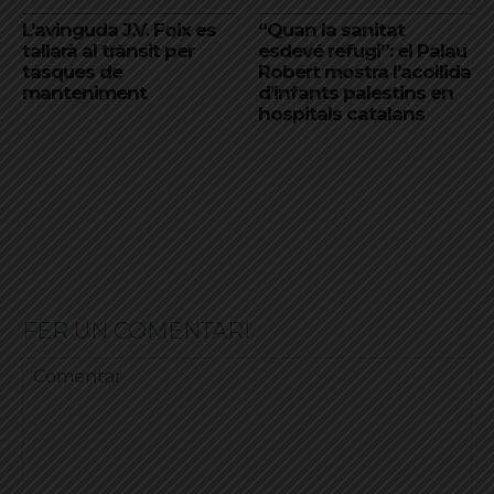
L’avinguda J.V. Foix es
“Quan la sanitat
tallarà al trànsit per
esdevé refugi”: el Palau
tasques de
Robert mostra l’acollida
manteniment
d’infants palestins en
hospitals catalans
FER UN COMENTARI