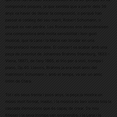
compondre poques, ja que sembla que a partir dels 36
anys va haver de deixar la composició, o perquè han
passat al catàleg del seu marit, Robert Schumann, o
perquè es van perdre. Les Romances ens descobreixen
una compositora amb molta sensibilitat i bon gust
musical, que la Lana i la Maria van brodar en una
interpretació memorable. El concert va acabar amb una
peça de joventut de Johannes Brahms (Hamburg, 1833 –
Viena, 1897), de l’any 1865, el trio per a violí, trompa i
piano, Op.40. Llavors, Brahms ja era molt amic del
matrimoni Schumann i, amb el temps, va ser un amic
íntim de Clara.
Tot i els seus trenta i pocs anys, la peça ja mostra un
músic molt format, madur, i la música és ben sòlida tota la
cascada d’emocions que és capaç de crear. De nou
Klieser i la seva trompa van sorprendre, i la Lana i la