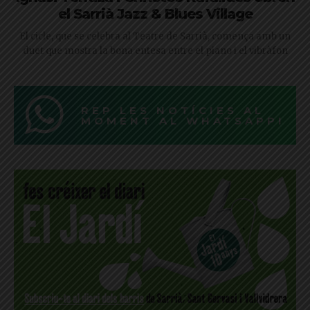
el Sarrià Jazz & Blues Village
El cicle, que se celebra al Teatre de Sarrià, comença amb un
duet que mostra la bona entesa entre el piano i el vibràfon
REP LES NOTÍCIES AL
MOMENT AL WHATSAPP!