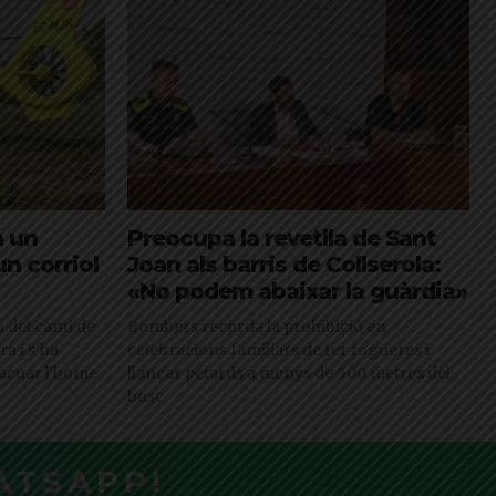
n un
Preocupa la revetlla de Sant
un corriol
Joan als barris de Collserola:
«No podem abaixar la guàrdia»
ra del camí de
Bombers recorda la prohibició en
a i s'ha
celebracions familiars de fer fogueres i
vacuar l'home
llançar petards a menys de 500 metres del
bosc
ATSAPP!