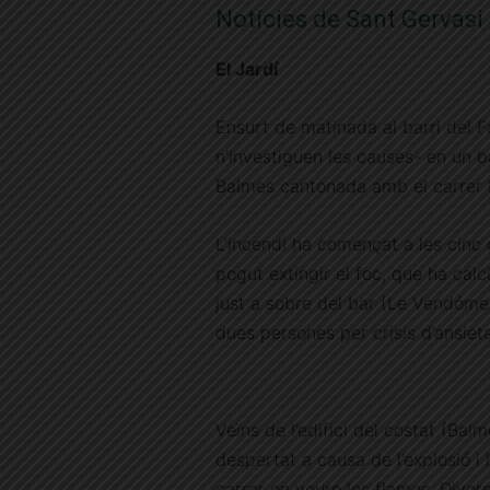
Notícies de Sant Gervasi
El Jardí
Ensurt de matinada al barri del F
n’investiguen les causes- en un bar
Balmes cantonada amb el carrer F
L’incendi ha començat a les cinc
pogut extingir el foc, que ha calc
just a sobre del bar (Le Vendóme
dues persones per crisis d’ansieta
Veïns de l’edifici del costat (Bal
despertat a causa de l’explosió i h
carrer en veure les flames. Diver