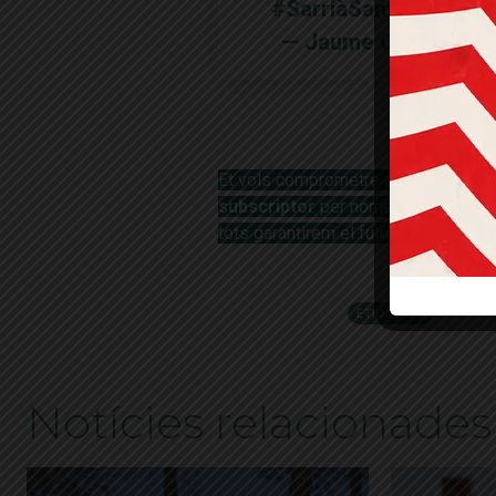
#SarriàSantGervasi
#
— Jaume Oliva 🎗 (@
Et vols comprometre amb el periodi
subscriptor
per només 5€ al mes i 
tots garantirem el futur de
la publica
ETIQUETES
bar
Notícies relacionades