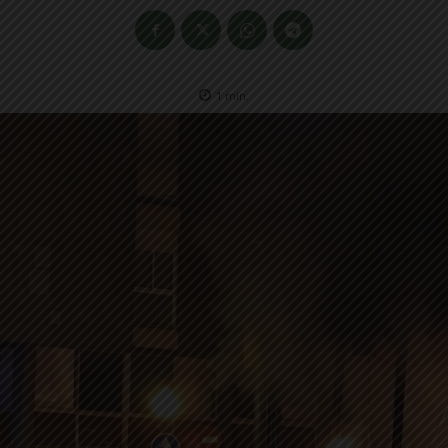
1
min.