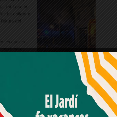
a, tot i que la
 foc ha obligat a
l’altura del
en les causes
 cap hipòtesi.
 home
losió prèvia al
© Marta Trius
n intensitat.
Amb el seu acord, nosaltres fem servir galetes o
tecnologies similars per emmagatzemar, accedir i
ment ja ha activat els protocols necessaris.
processar dades personals com la seva visita a aquest lloc
web. Pot retirar el seu consentiment o oposar-se al
processament de dades basat en interessos legítims en
qualsevol moment fent clic a "Ajustos de cookies" o a la
Francolí aquesta nit. Només danys
nostra Política de privacitat en aquest lloc web. Si cliques
"acceptar" dones el teu consentiment
eljardi
#Farró
#PutxetIElFarró