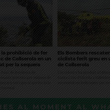
a prohibició de fer
Els Bombers rescate
sc de Collserola en un
ciclista ferit greu en 
t per la sequera
de Collserola
l Parc de Bombers de
L'accident s'ha produït a l'altu
s manté prevista per mitjans de
Santa Creu d'Olorda a Vallvidrer
ançarà, tot i que sí que ho fa la
necessitat un helicòpter per e
forestal
CIES AL MOMENT AL WH