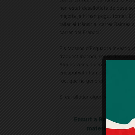
han estat desallotjats de casa sev
majoria ja hi han pogut tornar. El
tallar el trànsit al carrer Balmes a 
carrer del Francolí.
Els Mossos d’Esquadra investigu
d’aquest incendi, sense descartar
Alguns veïns diuen haver vist un
encaputxat i han escoltat una exp
foc, que ha generat flames de gra
Si cal allotjar algun veí, l’Ajunta
Ensurt a Balmes amb 
materials.
@diari