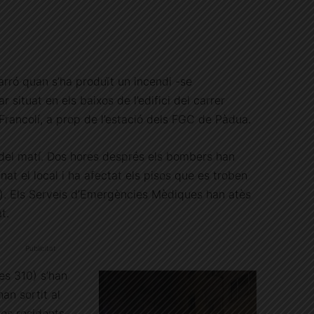
arró quan s’ha produït un incendi -se
 situat en els baixos de l’edifici del carrer
rancolí, a prop de l’estació dels FGC de Pàdua.
 del matí. Dos hores després els bombers han
inat el local i ha afectat els pisos que es troben
). Els Serveis d’Emergències Mèdiques han atès
t.
Publicitat
mes 310) s’han
an sortit al
sos residents