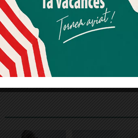
SSTG
pic.twitter.com/6aEGpfvngS
Més informació
Acceptar
Rebutjar tot
jaumeoliva_)
17 de gener de 2019
Quan l’usuari crea un compte al Diari el Jardí, dona el seu
consentiment explícit per rebre comunicacions
informatives relacionades amb el servei. Aquest
consentiment pot ser revocat en qualsevol moment
mitjançant l’enllaç de baixa present a tots els correus.
sme de proximitat, rigorós i
cooperatiu?
Fes-te
passa a formar part de la comunitat El Jardí. Entre
ció!
bombers
farro
ferits
foc
incendi