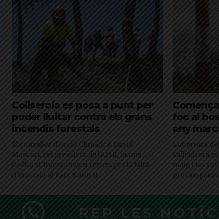
Collserola es posa a punt per
Comença l
poder lluitar contra els grans
foc al bo
incendis forestals
any marca
El conseller d'Acció Climàtica, David
L'obertura de
Mascort, i el president de l'AMB, Jaume
Vallvidrera e
Collboni, intercanvien retrets per la falta
maig i no s'av
d'inversió al Parc Natural
precampanya 
REP LES NOTÍ