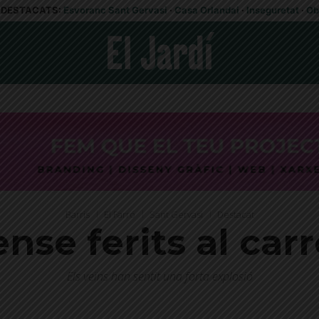
DESTACATS:
Esvoranc Sant Gervasi
·
Casa Orlandai
·
Inseguretat
·
Ob
Barris
El Farró
Sant Gervasi
Destacat
ense ferits al car
Els veïns han sentit una forta explosió