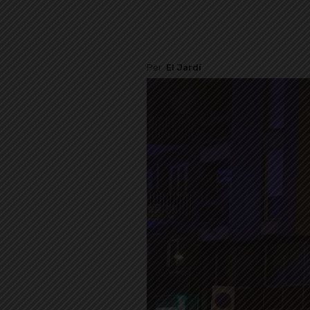
Per
El Jardí