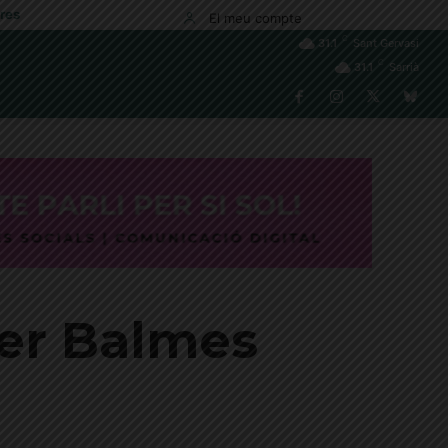
res
El meu compte
C
31.1
Sant Gervasi
C
31.1
Sarrià
rer Balmes