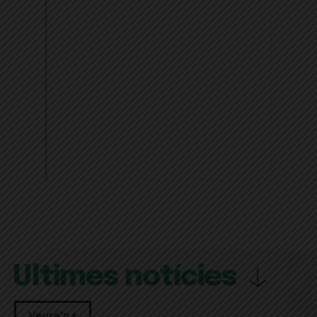
Últimes notícies
Veure'n +