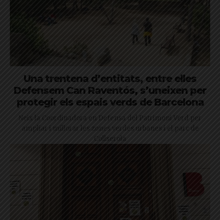
Una trentena d’entitats, entre elles
Defensem Can Raventós, s’uneixen per
protegir els espais verds de Barcelona
Neix la Coordinadora en Defensa del Patrimoni Verd per
ampliar i millorar les zones verdes urbanes i el parc de
Collserola