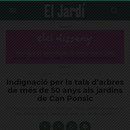
Publicitat
Publicitat
Ciència i Natura
Destacat
Sarrià
Societat
Indignació per la tala d’arbres
de més de 50 anys als jardins
de Can Ponsic
Districte ha assegurat a El Jardí que Parcs i Jardins va valorar el
tres arbres com a "perillosos, amb risc alt de caiguda"