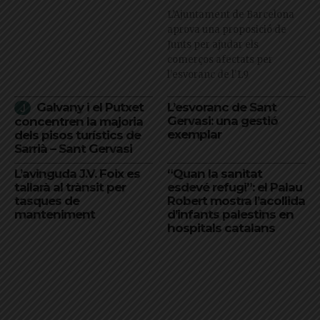
L’Ajuntament de Barcelona
aprova una proposició de
Junts per ajudar els
comerços afectats per
l'esvoranc de l'L9
Galvany i el Putxet
L’esvoranc de Sant
Gervasi: una gestió
concentren la majoria
exemplar
dels pisos turístics de
Sarrià – Sant Gervasi
L’avinguda J.V. Foix es
“Quan la sanitat
tallarà al trànsit per
esdevé refugi”: el Palau
tasques de
Robert mostra l’acollida
manteniment
d’infants palestins en
hospitals catalans