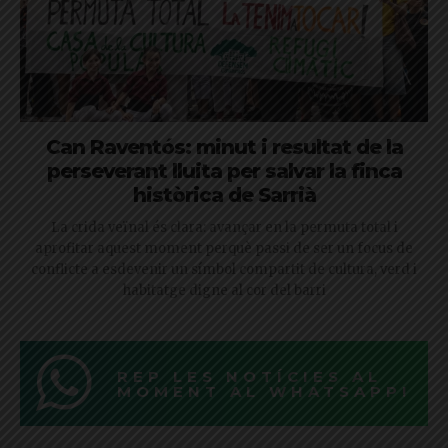
Can Raventós: minut i resultat de la
perseverant lluita per salvar la finca
històrica de Sarrià
La crida veïnal és clara: avançar en la permuta total i
aprofitar aquest moment perquè passi de ser un focus de
conflicte a esdevenir un símbol compartit de cultura, verd i
habitatge digne al cor del barri
REP LES NOTÍCIES AL
MOMENT AL WHATSAPP!