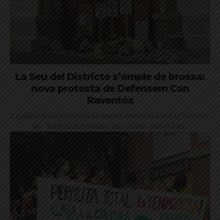
La Seu del Districte s’omple de brossa:
nova protesta de Defensem Can
Raventós
La plataforma sarrianenca apunta contra Maria Eugènia Gay
per "trencar el consens" que existia amb el barri