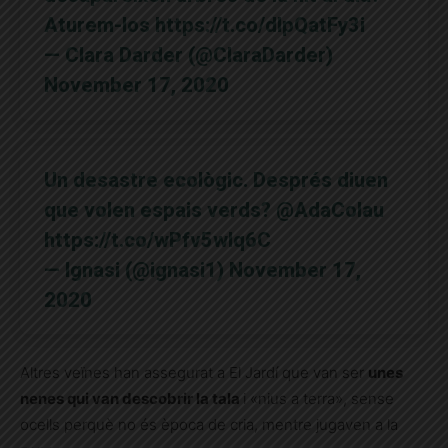
Aturem-los
https://t.co/dIpQatFy3i
— Clara Darder (@ClaraDarder)
November 17, 2020
Un desastre ecològic. Després diuen
que volen espais verds?
@AdaColau
https://t.co/wPfv5wlq6C
— Ignasi (@ignasi1)
November 17,
2020
Altres veïnes han assegurat a El Jardí que van ser
unes
nenes qui van descobrir la tala
i «nius a terra», sense
ocells perquè no és època de cria, mentre jugaven a la