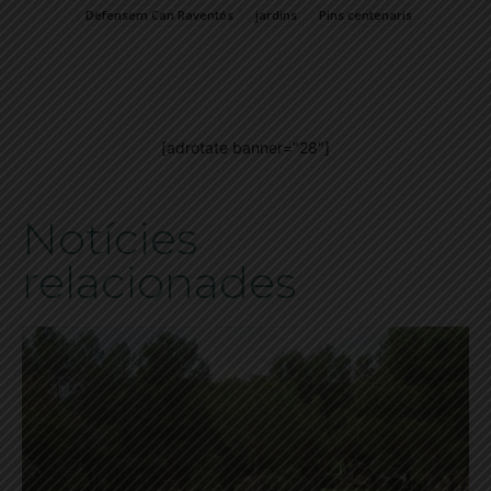
Defensem Can Raventós
jardins
Pins centenaris
[adrotate banner="28"]
Notícies
relacionades