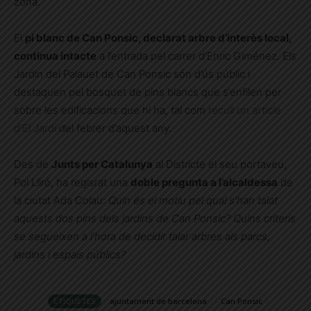
zona.
El
pi blanc de Can Ponsic, declarat arbre d’interès local,
continua intacte
a l’entrada pel carrer d’Enric Giménez. Els
Jardin del Palauet de Can Ponsic són d’ús públic i
destaquen pel bosquet de pins blancs que s’enfilen per
sobre les edificacions que hi ha, tal com
recull un article
d’El Jardí
del febrer d’aquest any.
Des de
Junts per Catalunya
al Districte el seu portaveu,
Pol Lliró, ha regisrat una
doble pregunta a l’alcaldessa
de
la ciutat Ada Colau:
Quin és el motiu pel qual s’han talat
aquests dos pins dels jardins de Can Ponsic? Quins criteris
se segueixen a l’hora de decidir talar arbres als parcs,
jardins i espais públics?
ETIQUETES
ajuntament de barcelona
Can Ponsic