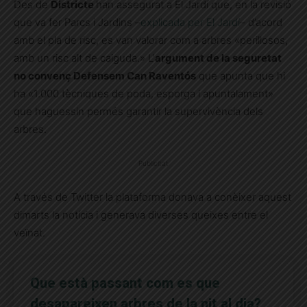
Des de
Districte
han assegurat a El Jardí que, en la revisió
que va fer Parcs i Jardins –
explicada per El Jardí
– d’acord
amb el pla de risc, es van valorar com a arbres «perillosos,
amb un risc alt de caiguda.» L’
argument de la seguretat
no convenç Defensem Can Raventós
que apunta que hi
ha «1.000 tècniques de poda, esporga i apuntalament»
que haguessin permés garantir la supervivència dels
arbres.
Publicitat
A través de Twitter la plataforma donava a conèixer aquest
dimarts la notícia i generava diverses queixes entre el
veïnat.
Que està passant com es que
desapareixen arbres de la nit al dia?