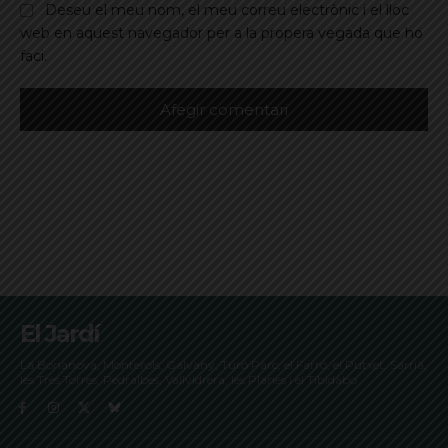
Deseu el meu nom, el meu correu electrònic i el lloc
web en aquest navegador per a la propera vegada que ho
faci.
El Jardí
La Bonanova, Monterols, Galvany, Turó Parc, el Farró, el Putxet, Sarrià,
les Tres Torres, Pedralbes, Vallvidrera, les Planes i el Tibidabo