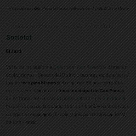
Imatge dels dos pins blancs tallats als jardins de Can Ponsic © Jesús Mestre
Publicat el 18.11.2020 14:08 · Actualitzat el 20.11.2020 18:16
Societat
El Jardí
Veïns de la plataforma
Defensem Can Raventós
demanen
explicacions al Govern del Districte després de detectar la
tala de
tres pins blancs
amb almenys 50 anys d’història
que estaven ubicats a la
finca municipal de Can Ponsic
,
on es troba -tot i un
acord polític del 2019 per abandonar
l’espai
– la seu de la Guàrdia Urbana a Sarrià – Sant Gervasi
compartint espai amb l’Escola Municipal de Música (EMM)
de Can Ponsic.