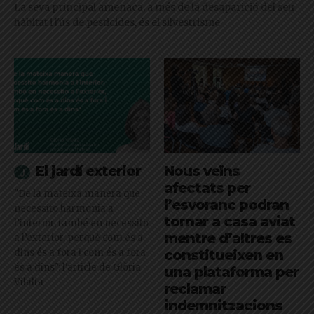
La seva principal amenaça, a més de la desaparició del seu
hàbitat i l'ús de pesticides, és el silvestrisme
El jardí exterior
Nous veïns
afectats per
"De la mateixa manera que
l’esvoranc podran
necessito harmonia a
tornar a casa aviat
l’interior, també en necessito
mentre d’altres es
a l’exterior, perquè com és a
dins és a fora i com és a fora
constitueixen en
és a dins": l'article de Glòria
una plataforma per
Vilalta
reclamar
indemnitzacions