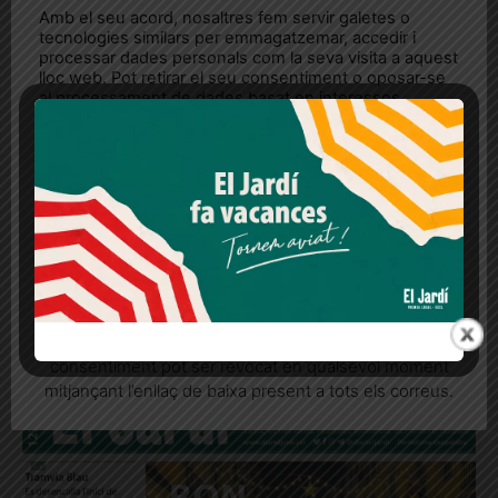
Amb el seu acord, nosaltres fem servir galetes o
tecnologies similars per emmagatzemar, accedir i
processar dades personals com la seva visita a aquest
lloc web. Pot retirar el seu consentiment o oposar-se
al processament de dades basat en interessos
legítims en qualsevol moment fent clic a "Ajustos de
cookies" o a la nostra Política de privacitat en aquest
lloc web. Si cliques "acceptar" dones el teu
consentiment
Més informació
Acceptar
Rebutjar tot
La Drogueria Rovira de Galvany suma un
prestigiós premi internacional
Quan l’usuari crea un compte al Diari el Jardí, dona el
El guardó nacional dels Global Innovation Awards és l'últim
seu consentiment explícit per rebre comunicacions
d'una llarga llista de reconeixements per a l'emblemàtic
informatives relacionades amb el servei. Aquest
establiment
consentiment pot ser revocat en qualsevol moment
mitjançant l’enllaç de baixa present a tots els correus.