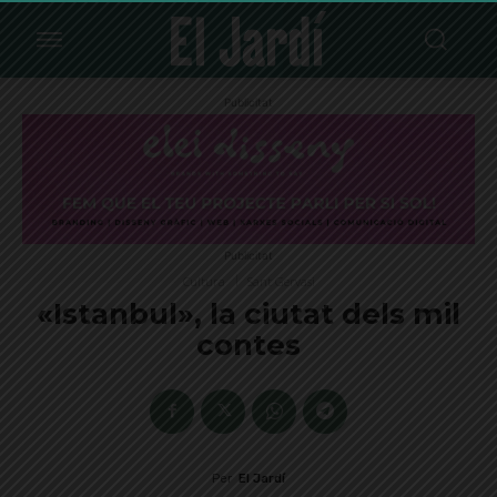
Publicitat
Publicitat
Cultura
Sant Gervasi
«Istanbul», la ciutat dels mil
contes
Per
El Jardí