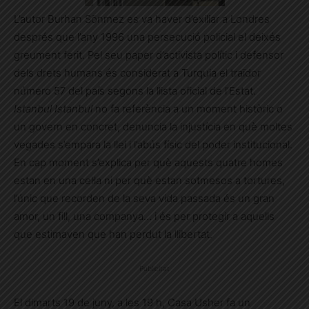
L’autor Burhan Sönmez es va haver d’exiliar a Londres
després que l’any 1996 una persecució policial el deixés
greument ferit. Pel seu paper d’activista polític i defensor
dels drets humans és considerat a Turquia el traïdor
número 57 del país segons la llista oficial de l’Estat.
Istanbul Istanbul
no fa referència a un moment històric o
un govern en concret, denuncia la injustícia en què moltes
vegades s’empara la llei i l’abús físic del poder institucional.
En cap moment s’explica per què aquests quatre homes
estan en una cel·la ni per què estan sotmesos a tortures,
l’únic que recorden de la seva vida passada és un gran
amor, un fill, una companya… i és per protegir a aquells
que estimaven que han perdut la llibertat.
Publicitat
El dimarts 19 de juny, a les 19 h, Casa Usher fa un