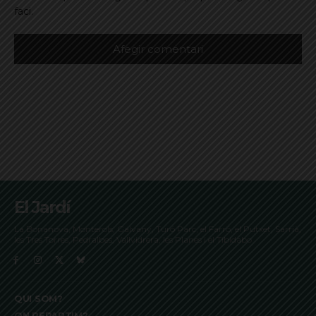
faci.
El Jardí
La Bonanova, Monterols, Galvany, Turó Parc, el Farró, el Putxet, Sarrià,
les Tres Torres, Pedralbes, Vallvidrera, les Planes i el Tibidabo
QUI SOM?
ON REPARTIM?