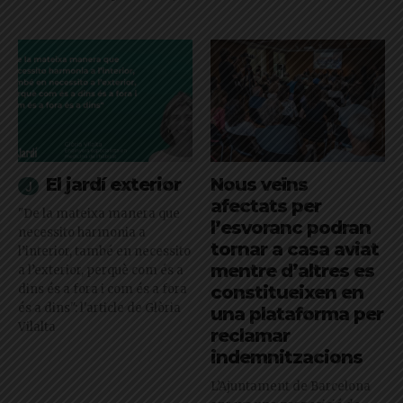
El jardí exterior
Nous veïns
afectats per
"De la mateixa manera que
l’esvoranc podran
necessito harmonia a
tornar a casa aviat
l’interior, també en necessito
mentre d’altres es
a l’exterior, perquè com és a
dins és a fora i com és a fora
constitueixen en
és a dins": l'article de Glòria
una plataforma per
Vilalta
reclamar
indemnitzacions
L’Ajuntament de Barcelona