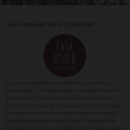
Publicat el 19.6.2018 16:00
Les ressenyes de la Casa Usher
En una cel·la subterrània coincideixen quatre homes, un
jove estudiant, un respectat doctor, un barber enamorat
de la poesia i un home vell a qui tots anomenen oncle.
Sobre els seus caps, tan lluny del seu abast com propera
en els seus somnis, hi ha la ciutat d’Istanbul. Durant els
deu dies que explica la novel·la, sense contacte amb el
món exterior, sense cap consciència de les hores, aquests