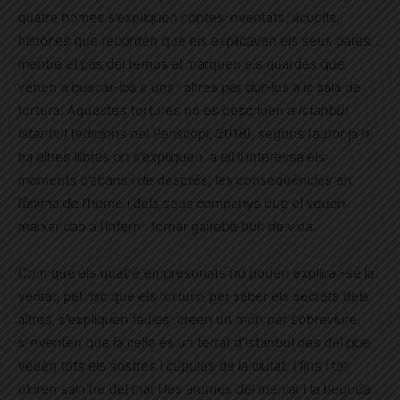
quatre homes s’expliquen contes inventats, acudits,
històries que recorden que els explicaven els seus pares…
mentre el pas del temps el marquen els guardes que
vénen a buscar-los a uns i altres per dur-los a la sala de
tortura. Aquestes tortures no es descriuen a
Istanbul
Istanbul
(edicions del Periscopi, 2018), segons l’autor ja hi
ha altres llibres on s’expliquen, a ell li interessa els
moments d’abans i de després, les conseqüències en
l’ànima de l’home i dels seus companys que el veuen
marxar cap a l’infern i tornar gairebé buit de vida.
Com que els quatre empresonats no poden explicar-se la
veritat, pel risc que els torturin per saber els secrets dels
altres, s’expliquen faules; creen un món per sobreviure,
s’inventen que la cel·la és un terrat d’Istanbul des del que
veuen tots els sostres i cúpules de la ciutat, i fins i tot
oloren salnitre del mar i les aromes del menjar i la beguda