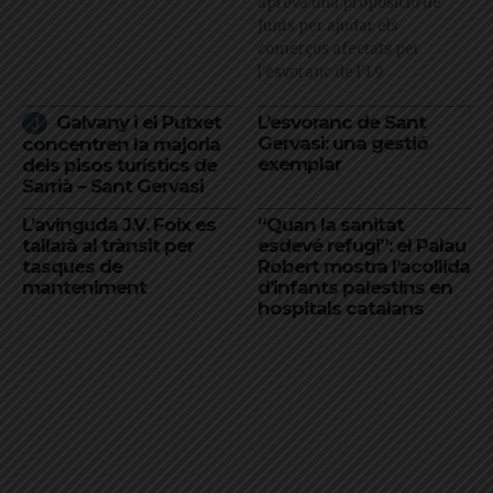
aprova una proposició de
Junts per ajudar els
comerços afectats per
l'esvoranc de l'L9
Galvany i el Putxet
L’esvoranc de Sant
Gervasi: una gestió
concentren la majoria
exemplar
dels pisos turístics de
Sarrià – Sant Gervasi
L’avinguda J.V. Foix es
“Quan la sanitat
tallarà al trànsit per
esdevé refugi”: el Palau
tasques de
Robert mostra l’acollida
manteniment
d’infants palestins en
hospitals catalans