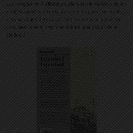
que compartiran. La literatura, els relats, la tradició oral, tan
arrelada a la cultura kurda, trenquen les parets de la cel·la i
és l’única manera d’escapar amb la ment de la presó, del
dolor dels cossos, dels pocs metres quadrats on estan
confinats.