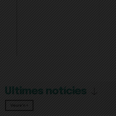
Últimes notícies
Veure'n +