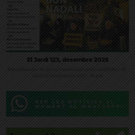
El Jardí 123, desembre 2025
https://diarieljardi.cat/wp-content/uploads/2026/01/1626-El-
Jardi123_Desembre25_0212-_ok.pdf
REP LES NOTÍCIES AL
MOMENT AL WHATSAPP!