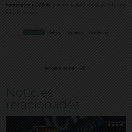
homenatge a JV Foix
, amb un recital de poesies del poeta
Enric Casasses.
ETIQUETES
Galvany
literatura
Sant Gervasi
[adrotate banner="28"]
Notícies
relacionades