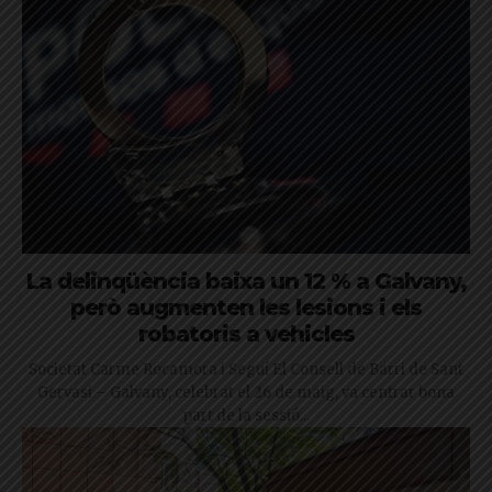
La delinqüència baixa un 12 % a Galvany,
però augmenten les lesions i els
robatoris a vehicles
Societat Carme Rocamora i Seguí El Consell de Barri de Sant
Gervasi – Galvany, celebrat el 26 de maig, va centrar bona
part de la sessió...