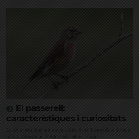
El passerell:
característiques i curiositats
La seva principal amenaça, a més de la desaparició del seu
hàbitat i l'ús de pesticides, és el silvestrisme