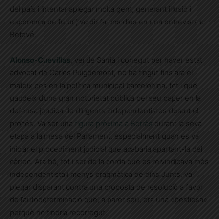
del país i intentar aplegar molta gent, generant il·lusió i
esperança de futur”, va dir fa uns dies en una entrevista a
Betevé.
Alonso-Cuevillas
, veí de Sarrià i conegut per haver estat
advocat de Carles Puigdemont, no ha tingut fins ara el
mateix pes en la política municipal barcelonina, tot i que
gaudeix d’una gran notorietat pública pel seu paper en la
defensa jurídica de dirigents independentistes durant el
procés. Va ser una
figura pròxima a Borràs
durant la seva
etapa a la mesa del Parlament, especialment quan es va
iniciar el procediment judicial que acabaria apartant-la del
càrrec. Ara bé, tot i ser de la corda que es reivindicava més
independentista i menys pragmàtica de dins Junts, va
plegar disparant contra una proposta de resolució a favor
de l’autodeterminació que, a parer seu, era una «bestiesa»
perquè no tindria recorregut.