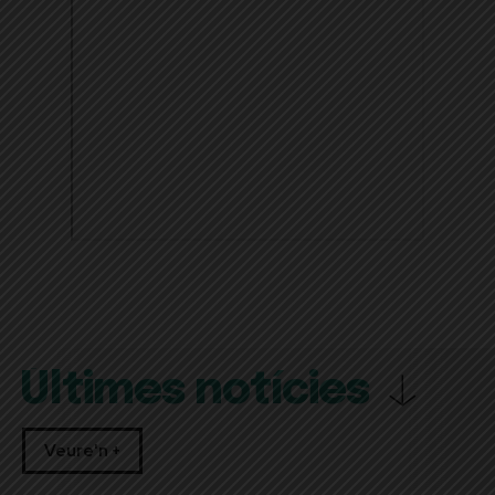
Últimes notícies
Veure'n +