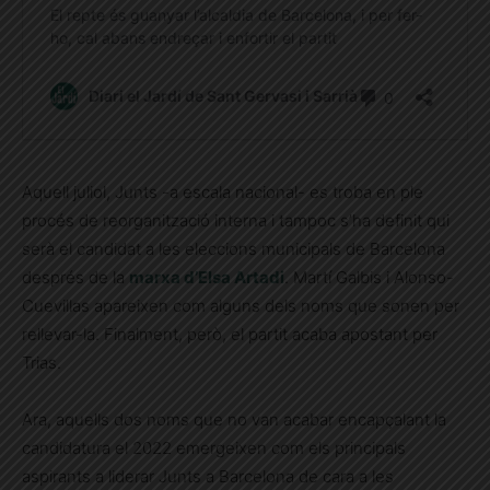
Aquell juliol, Junts -a escala nacional- es troba en ple
procés de reorganització interna i tampoc s’ha definit qui
serà el candidat a les eleccions municipals de Barcelona
després de la
marxa d’
Elsa Artadi
. Martí Galbis i Alonso-
Cuevillas apareixen com alguns dels noms que sonen per
rellevar-la. Finalment, però, el partit acaba apostant per
Trias.
Ara, aquells dos noms que no van acabar encapçalant la
candidatura el 2022 emergeixen com els principals
aspirants a liderar Junts a Barcelona de cara a les