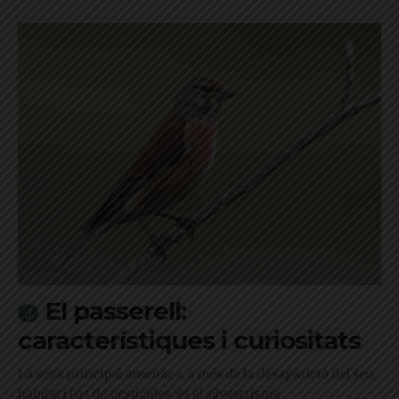
El passerell:
característiques i curiositats
La seva principal amenaça, a més de la desaparició del seu
hàbitat i l'ús de pesticides, és el silvestrisme