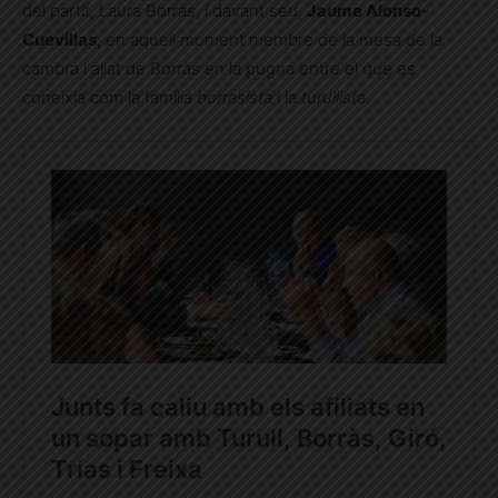
del partit,
Laura Borràs
, i davant seu,
Jaume Alonso-
Cuevillas
, en aquell moment membre de la mesa de la
cambra i aliat de Borràs en la pugna entre el que es
coneixia com la família
borrasista
i la
turullista
.