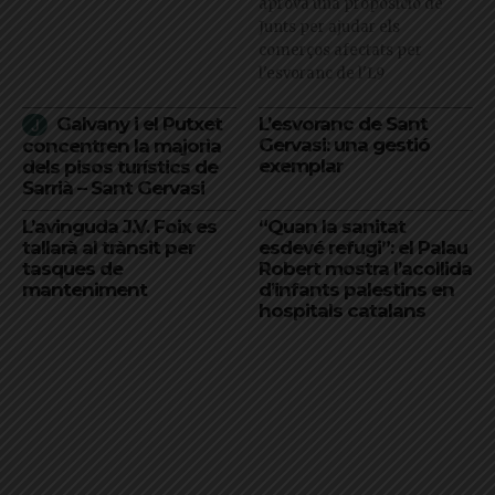
aprova una proposició de
Junts per ajudar els
comerços afectats per
l'esvoranc de l'L9
Galvany i el Putxet
L’esvoranc de Sant
Gervasi: una gestió
concentren la majoria
exemplar
dels pisos turístics de
Sarrià – Sant Gervasi
L’avinguda J.V. Foix es
“Quan la sanitat
tallarà al trànsit per
esdevé refugi”: el Palau
tasques de
Robert mostra l’acollida
manteniment
d’infants palestins en
hospitals catalans