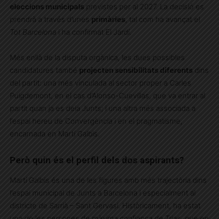
eleccions municipals
previstes per al 2027. La decisió es
prendrà a través d’unes
primàries
, tal com ha avançat el
Tot Barcelona
i ha confirmat El Jardí.
Més enllà de la disputa orgànica, les dues possibles
candidatures també
projecten sensibilitats diferents
dins
del partit: una més vinculada al sector proper a
Carles
Puigdemont
, en el cas d’Alonso-Cuevillas, que va entrar al
partit quan ja es deia Junts; i una altra més associada a
l’espai hereu de Convergència i en el pragmatisme,
encarnada en Martí Galbis.
Però quin és el perfil dels dos aspirants?
Martí Galbis és una de les figures amb més trajectòria dins
l’espai municipal de Junts a Barcelona i especialment al
districte de Sarrià – Sant Gervasi. Històricament, ha estat
una de les persones de màxima confiança de Trias, que en