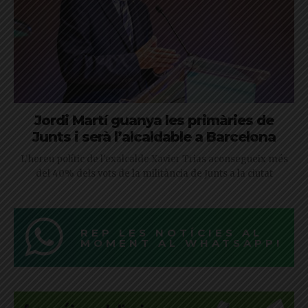
Jordi Martí guanya les primàries de
Junts i serà l’alcaldable a Barcelona
L'hereu polític de l'exalcalde Xavier Trias aconsegueix més
del 40% dels vots de la militància de Junts a la ciutat
REP LES NOTÍCIES AL
MOMENT AL WHATSAPP!