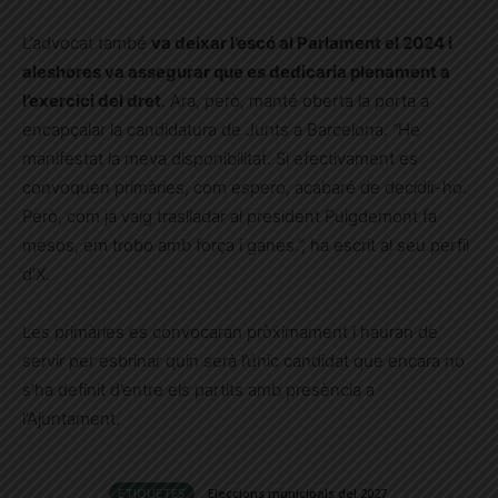
L’advocat també
va deixar l’escó al Parlament el 2024 i
aleshores va assegurar que es dedicaria plenament a
l’exercici del dret
. Ara, però, manté oberta la porta a
encapçalar la candidatura de Junts a Barcelona. “He
manifestat la meva disponibilitat. Si efectivament es
convoquen primàries, com espero, acabaré de decidir-ho.
Però, com ja vaig traslladar al president Puigdemont fa
mesos, em trobo amb força i ganes.”, ha escrit al seu perfil
d’X.
Les primàries es convocaran pròximament i hauran de
servir per esbrinar quin serà l’únic candidat que encara no
s’ha definit d’entre els partits amb presència a
l’Ajuntament.
ETIQUETES
Eleccions municipals del 2027