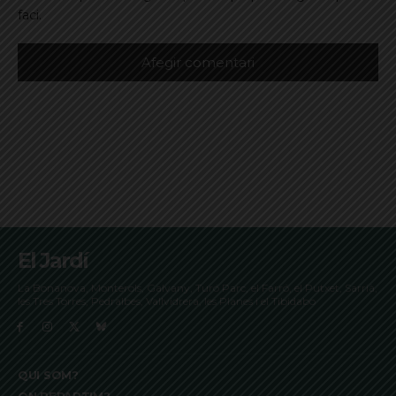
faci.
El Jardí
La Bonanova, Monterols, Galvany, Turó Parc, el Farró, el Putxet, Sarrià,
les Tres Torres, Pedralbes, Vallvidrera, les Planes i el Tibidabo
QUI SOM?