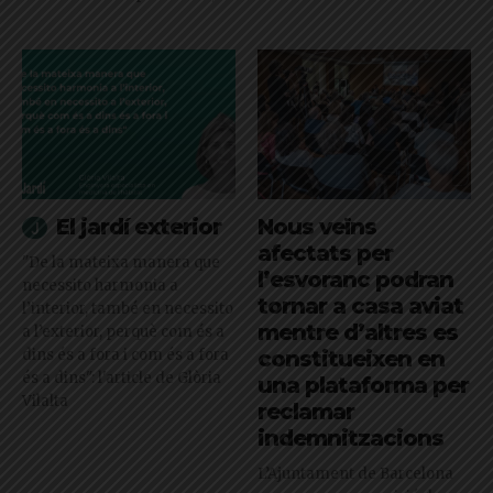
El jardí exterior
Nous veïns
afectats per
"De la mateixa manera que
l’esvoranc podran
necessito harmonia a
tornar a casa aviat
l’interior, també en necessito
mentre d’altres es
a l’exterior, perquè com és a
dins és a fora i com és a fora
constitueixen en
és a dins": l'article de Glòria
una plataforma per
Vilalta
reclamar
indemnitzacions
L’Ajuntament de Barcelona