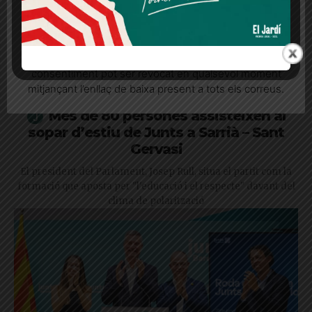
Quan l’usuari crea un compte al Diari el Jardí, dona el
seu consentiment explícit per rebre comunicacions
informatives relacionades amb el servei. Aquest
consentiment pot ser revocat en qualsevol moment
mitjançant l’enllaç de baixa present a tots els correus.
Més de 80 persones assisteixen al
sopar d’estiu de Junts a Sarrià – Sant
Gervasi
El president del Parlament, Josep Rull, situa el partit com la
formació que aposta per "l'educació i el respecte" davant del
clima de polarització