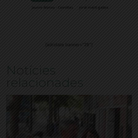
Jaume Alonso - Cuevillas
jordi martí galbis
[adrotate banner="28"]
Notícies
relacionades