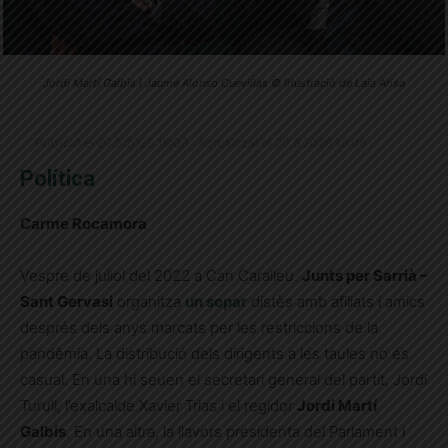
Jordi Martí Galbis i Jaume Alonso Cuevillas © Il·lustració de Laia Arisa
Publicat el 20.5.2026 18:03 · Actualitzat el 20.5.2026 18:06
Política
Carme Rocamora
Vespre de juliol del 2022 a Can Caralleu.
Junts per Sarrià –
Sant Gervasi
organitza
un sopar
distès amb afiliats i amics
després dels anys marcats per les restriccions de la
pandèmia. La distribució dels dirigents a les taules no és
casual. En una hi seuen el secretari general del partit,
Jordi
Turull
, l’exalcalde
Xavier Trias
i el regidor
Jordi Martí
Galbis
. En una altra, la llavors presidenta del Parlament i