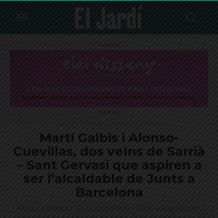
Publicitat
Publicitat
Destacat
Districte
General
Política
Martí Galbis i Alonso-
Cuevillas, dos veïns de Sarrià
– Sant Gervasi que aspiren a
ser l’alcaldable de Junts a
Barcelona
Els dos candidats -un proper a Trias i l'altre a Puigdemont-
competiran a les primàries del partit, on es decidirà el cap de