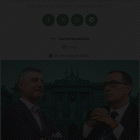
llista per a les eleccions municipals del 2027
Per
Carme Rocamora
3
min.
20 de maig de 2026