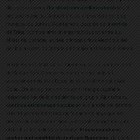
diverses ocasions
l’ha situat com a relleu natural
dins el
projecte municipal. Actualment, és el president del grup
municipal de Junts a l’Ajuntament, després de la
sortida
de Trias
, i compta amb un important suport entre els
afiliats del districte, un dels principals feus electorals del
partit a la ciutat, on compta amb majoria absoluta al Plenari.
Veí del Putxet, Martí Galbis també va ser regidor president
de Sarrià – Sant Gervasi i va mantenir una activitat
especialment visible a l’oposició durant el mandat d’
Ada
Colau
. Era un
regidor omnipresent
, i malgrat agafar la
responsabilitat de la presidència del grup a l’Ajuntament,
continua estretament vinculat
en el dia a dia del districte.
«He fet un moviment natural, fa bastants anys que em
dedico a la política municipal i estic molt compromès amb
el partit i amb la direcció nacional.
El meu objectiu és
acabar sent candidat de Junts per Barcelona
a la capital