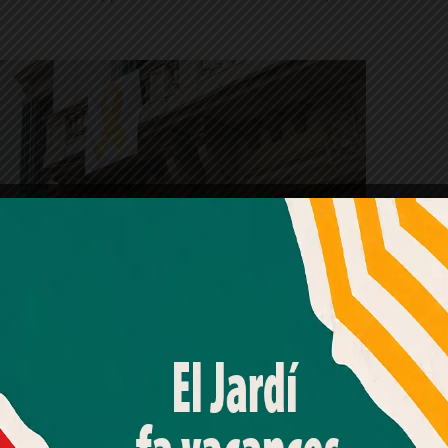
Amb el seu acord, nosaltres fem servir galetes o
tecnologies similars per emmagatzemar, accedir i
processar dades personals com la seva visita a aquest lloc
web. Pot retirar el seu consentiment o oposar-se al
processament de dades basat en interessos legítims en
qualsevol moment fent clic a "Ajustos de cookies" o a la
nostra Política de privacitat en aquest lloc web. Si cliques
"acceptar" dones el teu consentiment