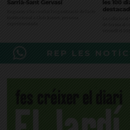
Sarrià-Sant Gervasi
les 100 d
destacad
Enguany s'ha confiat l'organització de l'acte
institucional a Lluís Juanet, persona
La colla local
experimentada
de forma al c
vermell el 202
REP LES NOTÍ