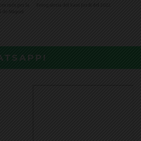
res més per la
Fotogaleria del Sant Jordi del 2022
ió de Miquel
ATSAPP!