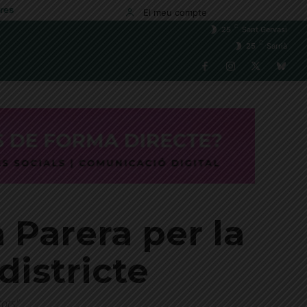
res
El meu compte
C
25
Sant Gervasi
C
25
Sarrià
 Parera per la
districte
tots"