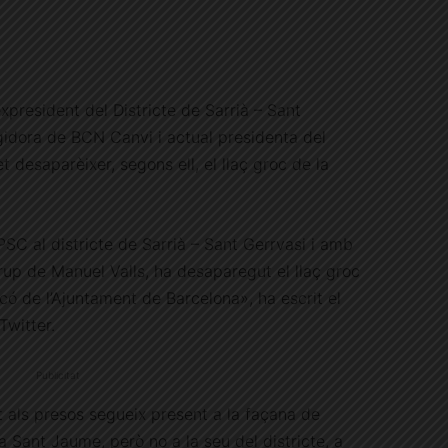
xpresident del Districte de Sarrià – Sant
gidora de BCN Canvi i actual presidenta del
t desaparèixer, segons ell, el llaç groc de la
C al districte de Sarrià – Sant Gerrvasi i amb
rup de Manuel Valls, ha desaparegut el llaç groc
có de l’Ajuntament de Barcelona», ha escrit el
Twitter.
Publicitat
t als presos segueix present a la façana de
a Sant Jaume, però no a la seu del districte, a