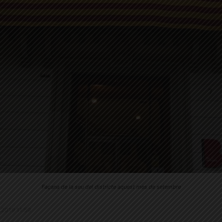
Façana de la seu del districte aquest mes de setembre
9.2019 11:59