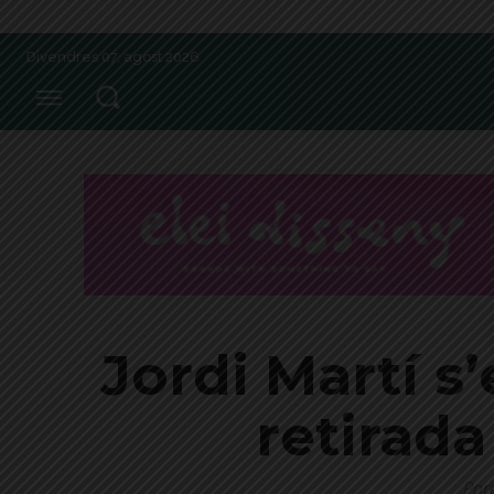
Divendres 07, agost 2026
Jordi Martí s
retirada
Pare