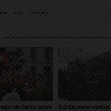
diada
llaç groc
presos politics
Major de Sarrià, entre
11-S: Els meus motius