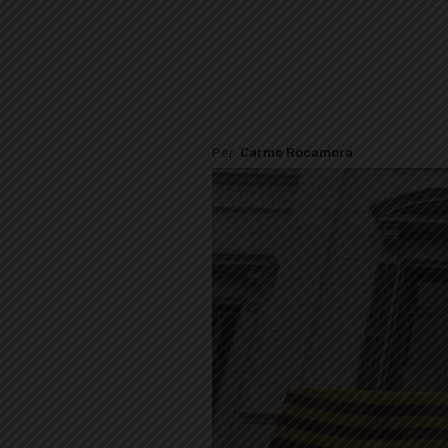
Per
Carme Rocamora