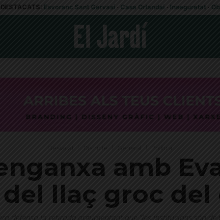
DESTACATS:
Esvoranc Sant Gervasi
·
Casa Orlandai
·
Inseguretat
·
Ob
Destacat
Districte
General
Política
’enganxa amb Eva
 del llaç groc del 
ra defensa la retirada argumentant que "les institucions són de 