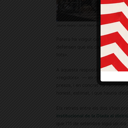
Jaume Asens i Jordi Martí en l’acte instituciona
Parera ha volgut contestar a Mart
defensen que els carrers són seus
tots».
A aquesta resposta, Martí li ha cr
«regidors» — en referència a ella 
presos, i en concret ha recordat a
honest, estimat, i que hauria d’est
Els retrets entre els dos s’han p
institucional de la Diada al distri
que l’11 de setembre sigui un dia 