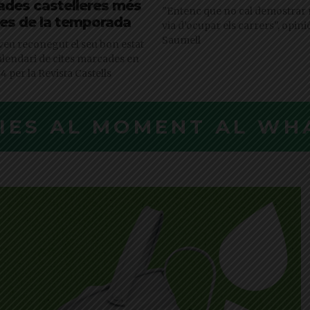
iades castelleres més
"Entenc que no cal demostrar 
es de la temporada
via d'ocupar els carrers", opin
Saumell
 veu reconegut el seu bon estat
alendari de cites marcades en
4 per la Revista Castells
CIES AL MOMENT AL WH