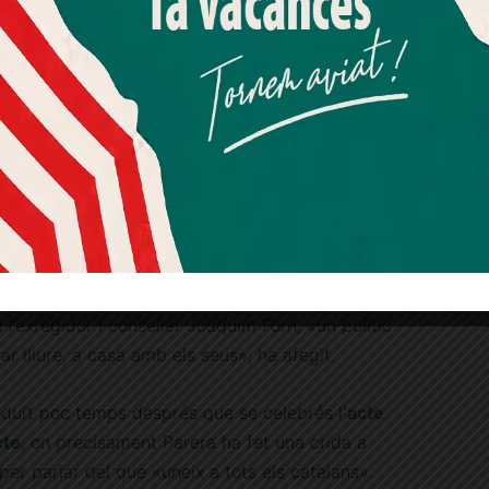
Més informació
Acceptar
Rebutjar tot
Quan l’usuari crea un compte al Diari el Jardí, dona el seu
l de la Diada de l’any passat © Carme Rocamora
consentiment explícit per rebre comunicacions
informatives relacionades amb el servei. Aquest
í amb una altra piulada, on li ha dit: «Alguns
consentiment pot ser revocat en qualsevol moment
mitjançant l’enllaç de baixa present a tots els correus.
, nosaltres defensem que les institucions són de
iticat que a l’Ajuntament de Barcelona hi hagi
i altres– que neguen l’existència de polítics
 l’exregidor i conseller Joaquim Forn, «un polític
ar lliure, a casa amb els seus», ha afegit.
roduït poc temps després que se celebrés l
‘acte
cte
, on precisament Parera ha fet una crida a
per parlar del que «uneix a tots els catalans».