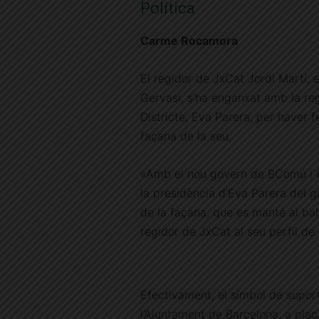
Política
Carme Rocamora
El regidor de JxCat Jordi Martí, e
Gervasi, s’ha enganxat amb la re
Districte, Eva Parera, per haver fe
façana de la seu.
«Amb el nou govern de BComú i PS
la presidència d’Eva Parera del g
de la façana, que es manté al bal
regidor de JxCat al seu perfil de 
Efectivament, el símbol de supor
l’Ajuntament de Barcelona, a plaç