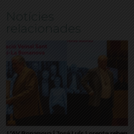
Notícies
relacionades
L’AV Bonanova i José Luis Lorente reben