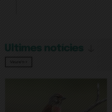
Últimes notícies
Veure'n +