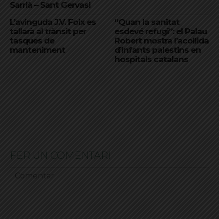
Sarrià – Sant Gervasi
L’avinguda J.V. Foix es
“Quan la sanitat
tallarà al trànsit per
esdevé refugi”: el Palau
tasques de
Robert mostra l’acollida
manteniment
d’infants palestins en
hospitals catalans
FER UN COMENTARI