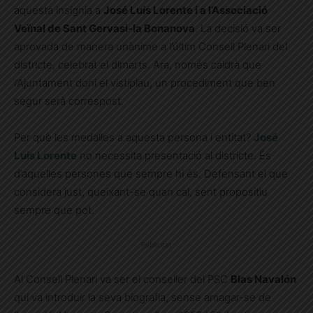
aquesta insígnia a
José Luís Lorente i a l’Associació
Veïnal de Sant Gervasi-la Bonanova
. La decisió va ser
aprovada de manera unànime a l’últim Consell Plenari del
districte, celebrat el dimarts. Ara, només caldrà que
l’Ajuntament doni el vistiplau, un procediment que ben
segur serà correspost.
Per què les medalles a aquesta persona i entitat?
José
Luis Lorente
no necessita presentació al districte. És
d’aquelles persones que sempre hi és. Defensant el que
considera just, queixant-se quan cal, sent propositiu
sempre que pot.
Publicitat
Al Consell Plenari va ser el conseller del PSC
Blas Navalón
qui va introduir la seva biografia, sense amagar-se de