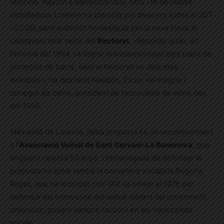
l’emoció. Nascut a Barcelona l’any 1952 i fill de classe
treballadora, Lorente ha transitat per diverses lluites a UGT
i CCOO, però sobretot ha destacat per la seva tasca al
capdavant dels veïns del
Rectoret
. «Recordo quan, en
l’incendi del 1994, va liderar la implementació dels plans de
protecció de barris, sent el Rectoret un dels més
avançats», ha destacat Navalón. És un veí insigne i
conegut als barris, president de l’associació de veïns des
del 1998.
Més enllà de Lorente, l’altra proposta és un reconeixement
a l
‘Associació Veïnal de Sant Gervasi-La Bonanova
, que
enguany celebra 50 anys. L’encarregada de defensar la
proposta ha estat també la consellera socialista Begoña
Roget, que ha recordat com l’AV va néixer el 1975 per
defensar els interessos del veïnat davant del creixement
urbanístic, posant sempre l’accent en les necessitats
socials.