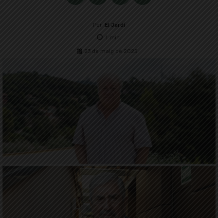
Per
El Jardí
1
min.
23 de maig de 2025