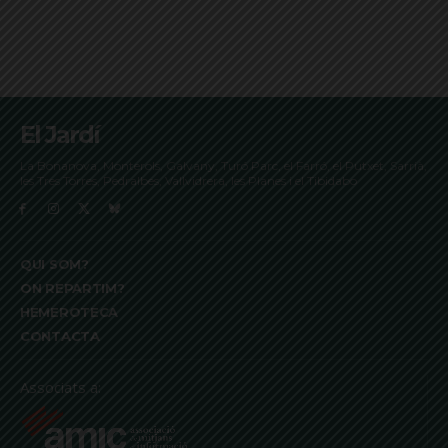
El Jardí
La Bonanova, Monterols, Galvany, Turó Parc, el Farró, el Putxet, Sarrià,
les Tres Torres, Pedralbes, Vallvidrera, les Planes i el Tibidabo
QUI SOM?
ON REPARTIM?
HEMEROTECA
CONTACTA
Associats a: