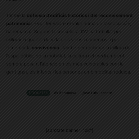
També la
defensa d’edificis històrics i del reconeixement
patrimonia
l. «Vull fer valdre el valor humà de l’associació»,
ha remarcat. Segons la consellera, l’AV ha treballat per
millorar la qualitat de vida dels veïns i comerços, i per
fomentar la
convivència
. També per reclamar la millora de
l’espai públic, de la mobilitat, la cultura i el medi ambient,
sempre posant l’atenció en els més vulnerables com la
gent gran, els infants i les persones amb mobilitat reduïda.
ETIQUETES
AV Bonanova
José Luis Lorente
[adrotate banner="28"]