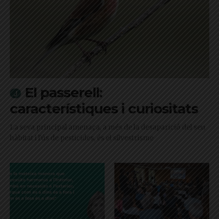
El passerell:
característiques i curiositats
La seva principal amenaça, a més de la desaparició del seu
hàbitat i l'ús de pesticides, és el silvestrisme