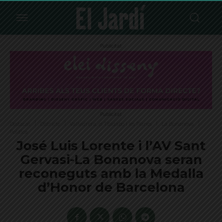
Publicitat
Publicitat
Destacat
Districte
Vallvidrera, el Tibidabo i les Planes
La Bonanova
Política
José Luis Lorente i l’AV Sant
Gervasi-La Bonanova seran
reconeguts amb la Medalla
d’Honor de Barcelona