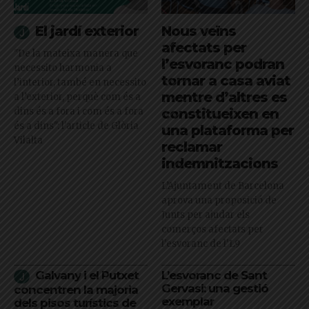
El jardí exterior
Nous veïns
afectats per
"De la mateixa manera que
l’esvoranc podran
necessito harmonia a
tornar a casa aviat
l’interior, també en necessito
mentre d’altres es
a l’exterior, perquè com és a
dins és a fora i com és a fora
constitueixen en
és a dins": l'article de Glòria
una plataforma per
Vilalta
reclamar
indemnitzacions
L’Ajuntament de Barcelona
aprova una proposició de
Junts per ajudar els
comerços afectats per
l'esvoranc de l'L9
Galvany i el Putxet
L’esvoranc de Sant
Gervasi: una gestió
concentren la majoria
exemplar
dels pisos turístics de