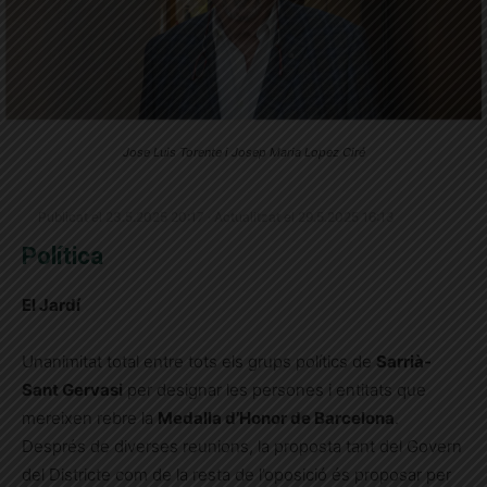
Jose Luis Torente i Josep Maria Lopez Ciré
Publicat el 23.5.2025 20:17 · Actualitzat el 29.5.2025 16:13
Política
El Jardí
Unanimitat total entre tots els grups polítics de
Sarrià-
Sant Gervasi
per designar les persones i entitats que
mereixen rebre la
Medalla d’Honor de Barcelona
.
Després de diverses reunions, la proposta tant del Govern
del Districte com de la resta de l’oposició és proposar per