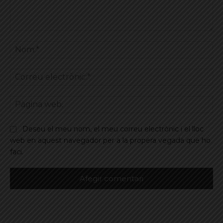
Comentar
No
Co
ele
Pà
we
Deseu el meu nom, el meu correu electrònic i el lloc
web en aquest navegador per a la propera vegada que ho
faci.