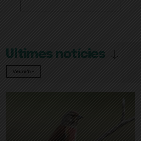
Últimes notícies
Veure'n +