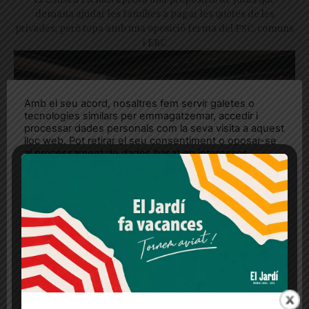
demana ajudar les famílies a pagar les quotes de les
privades, però topa amb una oposició ferma del PSC, comuns
i ERC
Amb el seu acord, nosaltres fem servir galetes o
tecnologies similars per emmagatzemar, accedir i
processar dades personals com la seva visita a aquest
lloc web. Pot retirar el seu consentiment o oposar-se
al processament de dades basat en interessos
legítims en qualsevol moment fent clic a "Ajustos de
cookies" o a la nostra Política de privacitat en aquest
lloc web. Si cliques "acceptar" dones el teu
consentiment
Més informació
Acceptar
Rebutjar tot
Més de 80 persones assisteixen al
Quan l’usuari crea un compte al Diari el Jardí, dona el
sopar d’estiu de Junts a Sarrià – Sant
seu consentiment explícit per rebre comunicacions
Gervasi
informatives relacionades amb el servei. Aquest