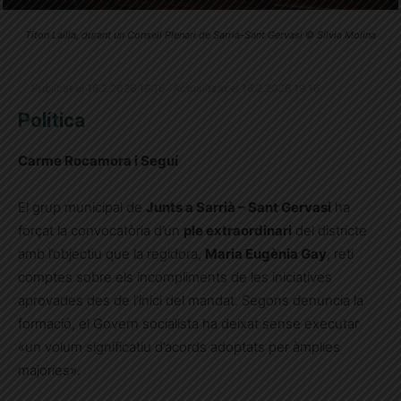
Titon Lailla, durant un Consell Plenari de Sarrià-Sant Gervasi © Sílvia Molina
Publicat el 16.2.2026 19:16 · Actualitzat el 16.2.2026 19:16
Política
Carme Rocamora i Seguí
El grup municipal de
Junts a Sarrià – Sant Gervasi
ha
forçat la convocatòria d’un
ple extraordinari
del districte
amb l’objectiu que la regidora,
Maria Eugènia Gay
, reti
comptes sobre els incompliments de les iniciatives
aprovades des de l’inici del mandat. Segons denuncia la
formació, el Govern socialista ha deixat sense executar
«un volum significatiu d’acords adoptats per àmplies
majories».