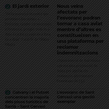
El jardí exterior
Nous veïns
afectats per
"De la mateixa manera que
l’esvoranc podran
necessito harmonia a
tornar a casa aviat
l’interior, també en necessito
mentre d’altres es
a l’exterior, perquè com és a
dins és a fora i com és a fora
constitueixen en
és a dins": l'article de Glòria
una plataforma per
Vilalta
reclamar
indemnitzacions
L’Ajuntament de Barcelona
aprova una proposició de
Junts per ajudar els
comerços afectats per
l'esvoranc de l'L9
Galvany i el Putxet
L’esvoranc de Sant
Gervasi: una gestió
concentren la majoria
exemplar
dels pisos turístics de
Sarrià – Sant Gervasi