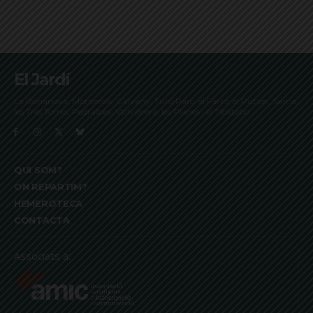
El Jardí
La Bonanova, Monterols, Galvany, Turó Parc, el Farró, el Putxet, Sarrià,
les Tres Torres, Pedralbes, Vallvidrera, les Planes i el Tibidabo
QUI SOM?
ON REPARTIM?
HEMEROTECA
CONTACTA
Associats a: