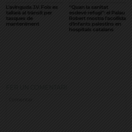
L’avinguda J.V. Foix es
“Quan la sanitat
tallarà al trànsit per
esdevé refugi”: el Palau
tasques de
Robert mostra l’acollida
manteniment
d’infants palestins en
hospitals catalans
FER UN COMENTARI