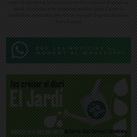
entre la notorietat, la immediatesa i la capacitat de generar
soroll, el vot intern ha prioritzat un altre tipus d’actiu: la
credibilitat construïda des del recorregut": l'opinió de Marta
Royo Espinet
REP LES NOTÍCIES AL
MOMENT AL WHATSAPP!