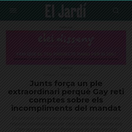
Publicitat
Publicitat
Destacat
Districte
Política
Junts força un ple
extraordinari perquè Gay reti
comptes sobre els
incompliments del mandat
Els juntaires reclamaran al Govern socialista que doni una
resposta individualitzada per cada una de les iniciatives que
s'han aprovat al Consell Plenari i que no s'han executat