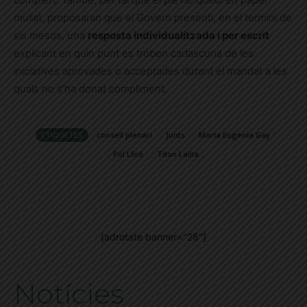
mullat, proposaran que el Govern presenti, en el termini de
sis mesos, una
resposta individualitzada i per escrit
explicant en quin punt es troben cadascuna de les
iniciatives aprovades o acceptades durant el mandat a les
quals no s’ha donat compliment.
ETIQUETES
consell plenari
Junts
Maria Eugènia Gay
Pol Lliró
Titon Lailla
[adrotate banner="28"]
Notícies