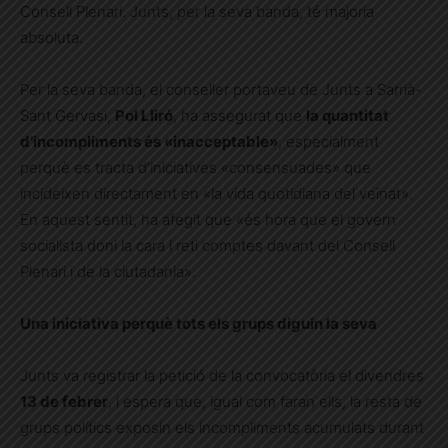
Consell Plenari. Junts, per la seva banda, té majoria
absoluta.
Per la seva banda, el conseller portaveu de Junts a Sarrià-
Sant Gervasi,
Pol Lliró
, ha assegurat que
la quantitat
d’incompliments és «inacceptable»
, especialment
perquè es tracta d’iniciatives «consensuades» que
incideixen directament en «la vida quotidiana del veïnat».
En aquest sentit, ha afegit que «és hora que el govern
socialista doni la cara i reti comptes davant del Consell
Plenari i de la ciutadania».
Una iniciativa perquè tots els grups diguin la seva
Junts va registrar la petició de la convocatòria el divendres
13 de febrer
, i espera que, igual com faran ells, la resta de
grups polítics exposin els incompliments acumulats durant