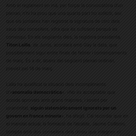
Amb el reglament en mà, per forçar la convocatòria d’un
plenari, n’hi ha prou que una quarta part ho sol·liciti, així
que els juntaires han registrat la signatura de cinc dels
seus deu consellers, xifra que és suficient perquè es
convoqui. En els següents dies, la regidora presidenta,
Titon Lailla
, de Junts, acordarà amb Gay la data, que
possiblement sigui entre finals de febrer i començaments
de març. És a dir, abans del següent plenari ordinari,
previst pel 18 de març.
Lailla ha qualificat la situació dels incompliments
d'»
anomalia democràtica
«. «No és acceptable que
acords aprovats amb grans majories, i sovint per
unanimitat,
siguin sistemàticament ignorats per un
govern en franca minoria
«, ha afegit. Cal recordar que en
el mandat actual, la formació de l’alcalde, Jaume Collboni,
compta amb dos consellers dels dinou que integren el