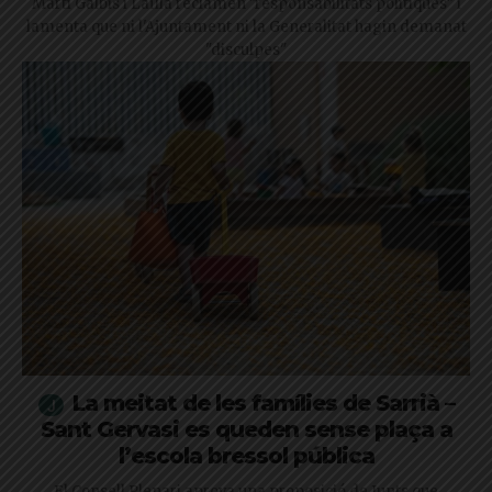
Martí Galbis i Laïlla reclamen "responsabilitats polítiques" i
lamenta que ni l'Ajuntament ni la Generalitat hagin demanat
"disculpes"
La meitat de les famílies de Sarrià –
Sant Gervasi es queden sense plaça a
l’escola bressol pública
El Consell Plenari aprova una proposició de Junts que