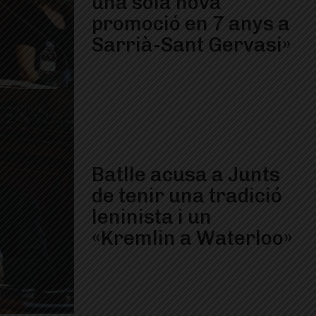
una sola nova
promoció en 7 anys a
Sarrià-Sant Gervasi»
Batlle acusa a Junts
de tenir una tradició
leninista i un
«Kremlin a Waterloo»