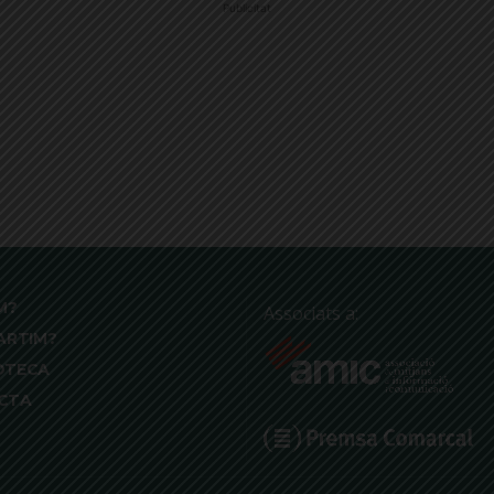
Publicitat
M?
Associats a:
ARTIM?
OTECA
CTA