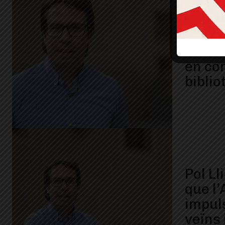
Pol Ll
nom de
ser el
en co
biblio
Pol Ll
que l
impuls
veïns 