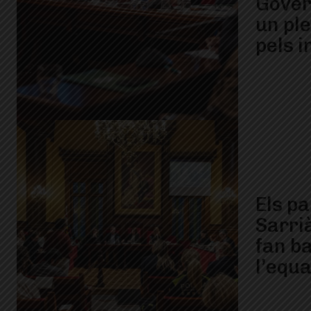
Gover
un pl
pels 
Els pa
Sarri
fan b
l’equ