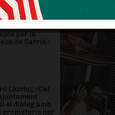
iró (Junts): «El
 J.V. Foix ha de
 primer a tenir
mpte per la
teca de Sarrià»
iró (Junts): «Cal
’Ajuntament
i el diàleg amb
i propietaris per