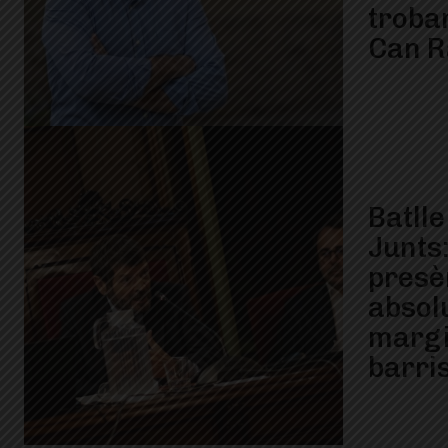
troba
Can R
Batlle
Junts
presè
absol
margi
barri