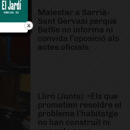
Malestar a Sarrià-
Sant Gervasi perquè
Batlle no informa ni
convida l’oposició als
actes oficials
Lliró (Junts): «Els que
prometien resoldre el
problema l’habitatge
no han construït ni