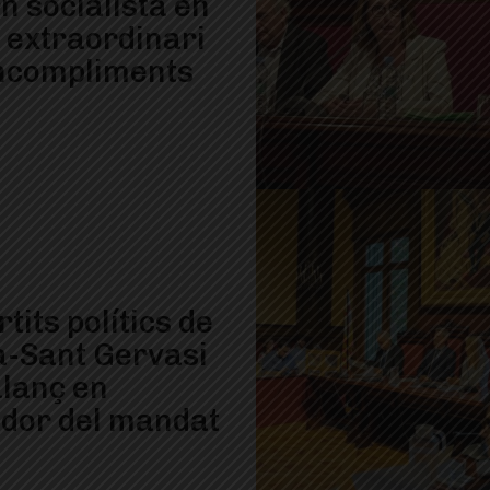
n socialista en
e extraordinari
incompliments
rtits polítics de
à-Sant Gervasi
alanç en
ador del mandat