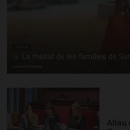
DESTACAT
La meitat de les famílies de Sa
Carme Rocamora
Allau 