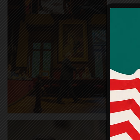
El nou
Sarri
dotze 
una d
pende