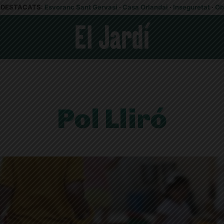
DESTACATS:
Esvoranc Sant Gervasi
·
Casa Orlandai
·
Inseguretat
·
Ob
Pol Lliró