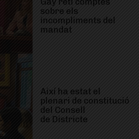
Gay reti comptes
sobre els
incompliments del
mandat
Així ha estat el
plenari de constitució
del Consell
de Districte