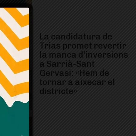
La candidatura de
Trias promet revertir
la manca d’inversions
a Sarrià-Sant
Gervasi: «Hem de
tornar a aixecar el
districte»