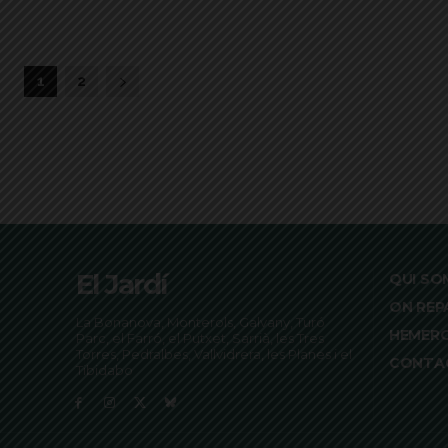
1
2
El Jardí
QUI SO
ON REP
La Bonanova, Monterols, Galvany, Turó
HEMER
Parc, el Farró, el Putxet, Sarrià, les Tres
Torres, Pedralbes, Vallvidrera, les Planes i el
CONTA
Tibidabo