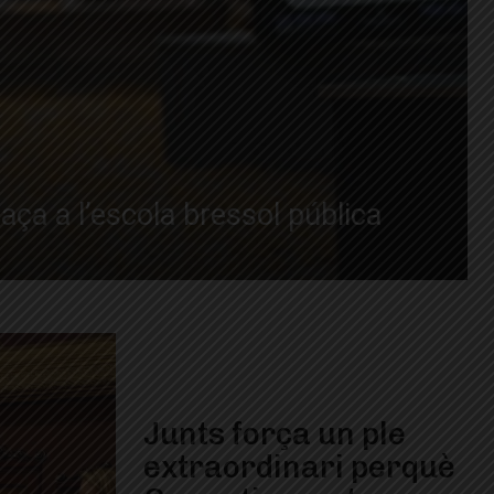
aça a l’escola bressol pública
Junts força un ple
extraordinari perquè