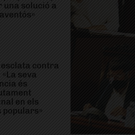
r una solució a
aventós»
 esclata contra
: «La seva
ncia és
utament
nal en els
s populars»