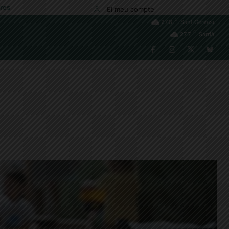
res
El meu compte
C
27.8
Sant Gervasi
C
27.7
Sarrià