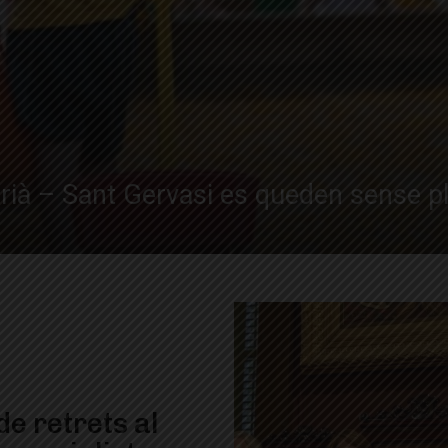
rrià – Sant Gervasi es queden sense pl
de retrets al