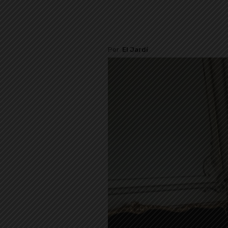
Per
El Jardí