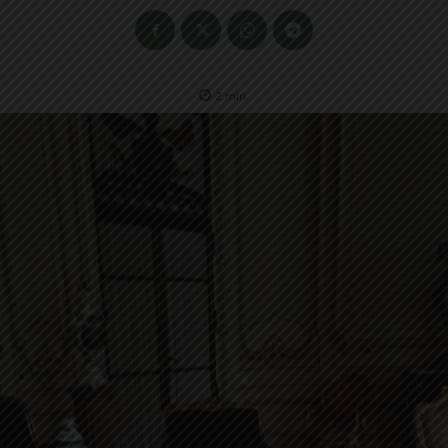
2
min.