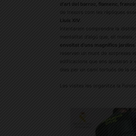
d’art del barroc, flamenc, francè
de tresors com les rèpliques exact
Lluís XIV
.
Intentarem comprendre la distribu
mentalitat d’algú que, ell mateix,
envoltat d’uns magnífics jardins
reserven un munt de sorpreses en
edificacions que ens ajudaran a vi
dies per un camí tortuós de la mà
Les visites les organitza la Fun