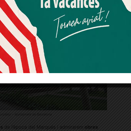
Més informació
Acceptar
Rebutjar tot
Quan l’usuari crea un compte al Diari el Jardí, dona el seu
consentiment explícit per rebre comunicacions
informatives relacionades amb el servei. Aquest
consentiment pot ser revocat en qualsevol moment
mitjançant l’enllaç de baixa present a tots els correus.
zález – Ajuntament de Barcelona
es
de l’època del Marqués i admirarem
obres