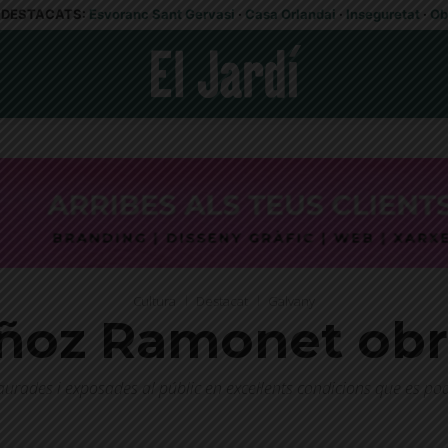
DESTACATS:
Esvoranc Sant Gervasi
·
Casa Orlandai
·
Inseguretat
·
Ob
Cultura
Destacat
Galvany
ñoz Ramonet obre
urades i exposades al públic en excel·lents condicions que es po