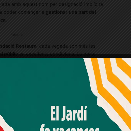
ejada amb aquest nom per designació implícita i
 va poder començar a
gestionar una part del
ica
.
Publicitat
undació Restaura’
cada vegada són més les
l públic
en excel·lents condicions. La porta
ales representatives, on es rebien personalitats
nt versallesc, Julio Muñoz, com si es tractés
r Antonio Herraíz, amb aires de Carles IV o de
Amb el seu acord, nosaltres fem servir galetes o
em el millor
, piano Erard, làmpades d’aranya de
tecnologies similars per emmagatzemar, accedir i
a Granja, bronzes dels artesans Granini de Riópar,
processar dades personals com la seva visita a aquest lloc
web. Pot retirar el seu consentiment o oposar-se al
agna i olis de Stolz Viciano. Tots
proveïdors
processament de dades basat en interessos legítims en
amílies aristocràtiques
del moment.
qualsevol moment fent clic a "Ajustos de cookies" o a la
nostra Política de privacitat en aquest lloc web. Si cliques
"acceptar" dones el teu consentiment