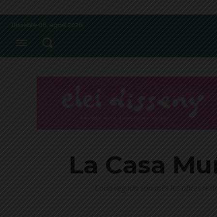
Dissabte 08, agost 2026
La Casa Mu
Cada vegada són més les obres resta