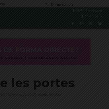
res
El meu compte
C
26.5
Sant Gervasi
C
26.4
Sarrià
 les portes
den veure a la finca de Muntaner 282