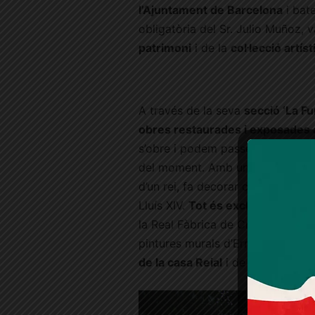
l’Ajuntament de Barcelona
i bat
obligatòria del Sr. Julio Muñoz,
patrimoni
i de la
col·lecció artíst
A través de la seva
secció ‘La F
obres restaurades i exposades a
s’obre i podem passejar per les s
del moment. Amb un caire totalme
d’un rei, fa decorar casa seva pe
Lluís XIV.
Tot és exclusiu: trobar
la Real Fàbrica de Cristales de l
pintures murals d’Ernest Santasus
de la casa Reial
i de les
millors f