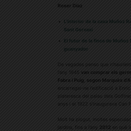
Roser Díaz
L’interior de la casa Muñoz Ra
Sant Gervasi
El futur de la finca de Muñoz
guanyador
De vegades penso que n’hauríem
l’any 1945
van comprar els ger
Fabra i Puig
,
segon Marquès d’Al
encarregar-ne l’edificació a Enric
plateresca del palau dels Golfin
anys i el 1922 s’inaugurava Can 
Molt ha plogut, moltes especulacio
jardins, fins a l’any
2012
en què 