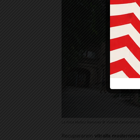
La finca Muñoz Ramonet © Vicente Zambrano Gon
Recuperarem
vitralls modernist