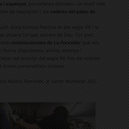
s i espanyol
, porcellanes d’Anvers i un munt més
es de l’escriptori i les
cadires del palau de
ció d’una Domus Patrícia en ple segle XX i la
 se situava tot just darrere de Déu. Tot això
amb
reminiscències de Le Forestier
que ens
 forma d’escultures, arbres, estanys i
atjar del principi del segle XX fins als nostres
 d’unes personalitats úniques.
dació Muñoz Ramonet, al carrer Muntaner 282.