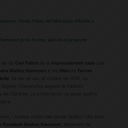
monet: l’antic Palau del Marquès d’Alella a
 Ramonet pren forma: així és el projecte
 de dir
Can Fabra
de la
impressionant casa
que
mans Muñoz Ramonet
a les
filles
de
Ferran
ella
.
Va ser ell qui, al voltant de 1918, va
 Sagnier Vilavecchia seguint la tradició
es de Càceres. La construcció va durar quatre
Fabra.
ns, i moltes voltes han donat l’edifici i els seus
la
Fundació Muñoz Ramonet
, depenent de