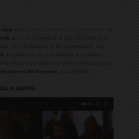
 luxe
que
es volen construir a Can Raventós
, ha
rrià
, en un acte celebrat al pati d’en Marcel de
at, com és tradició, el Rei Carnestoltes. Ha
ra
, el primer dia de la Quaresma al calendari
 ha deixat les imatges del carnaval als barris de
els carrers del Rectoret
, a les Planes.
AL A SARRIÀ
1
de 12