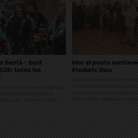
a Sarrià – Sant
Mor el poeta sarrian
026: totes les
Frederic Bou
s
Autor de diferents llibres de po
narracions biogràfiques, com a
ió diversa i descentralitzada
de Sarrià en vers, era un incan
s barris de festa, música,
de la cultura catalana i sarria
tivitats per a totes les edats