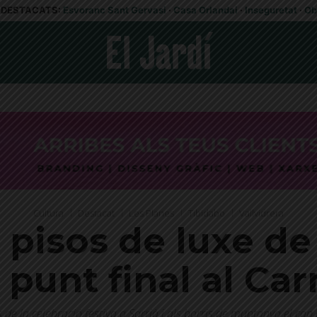
DESTACATS:
Esvoranc Sant Gervasi
·
Casa Orlandai
·
Inseguretat
·
Ob
Cultura
Destacat
Les Planes
Tibidabo
Vallvidrera
 pisos de luxe d
 punt final al Car
 de la celebració festiva a Sarrià i als barris de muntanya el ca