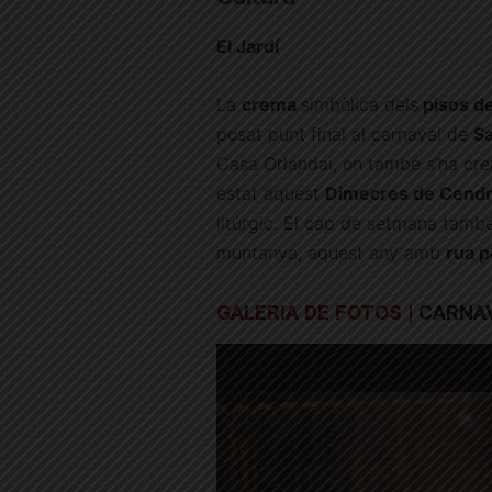
El Jardí
La
crema
simbòlica dels
pisos de
posat punt final al carnaval de
Sa
Casa Orlandai, on també s’ha crem
estat aquest
Dimecres de Cend
litúrgic. El cap de setmana també
muntanya, aquest any amb
rua p
GALERIA DE FOTOS |
CARNAV