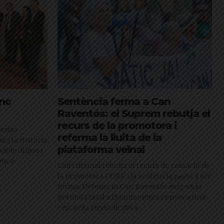
enc
Sentència ferma a Can
Raventós: el Suprem rebutja el
recurs de la promotora i
esia i
referma la lluita de la
ra la Història
plataforma veïnal
sable difusor
nenca
L'alt tribunal rebutja el recurs de cassació de
la promotora CORP i la sentència passa a ser
ferma; Defensem Can Raventós exigeix la
permuta total a l'Ajuntament i convoca una
cercavila reivindicativa