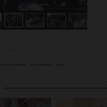
Carnaval al Rectoret © Mireia Monjo
Publicitat
dimecres de cendra
rei carnestoltes
Sarrià