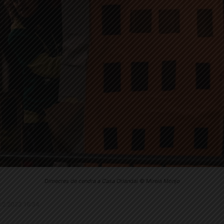
Dimecres de cendra a Casa Orlandai © Mireia Monjo
27.2.2023 16:34