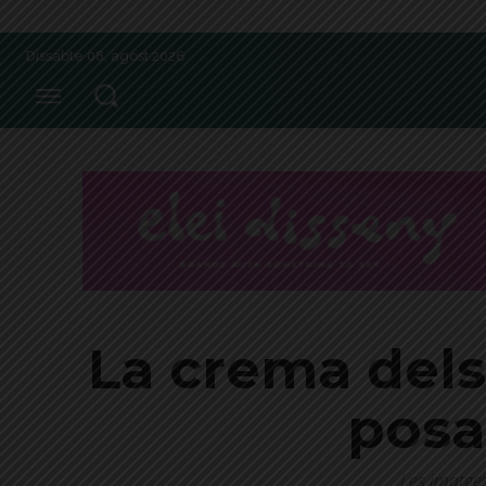
Dissabte 08, agost 2026
La crema dels
posa
Les imatges