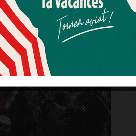
Més informació
Acceptar
Rebutjar tot
1
de 13
Quan l’usuari crea un compte al Diari el Jardí, dona el seu
consentiment explícit per rebre comunicacions
informatives relacionades amb el servei. Aquest
consentiment pot ser revocat en qualsevol moment
mitjançant l’enllaç de baixa present a tots els correus.