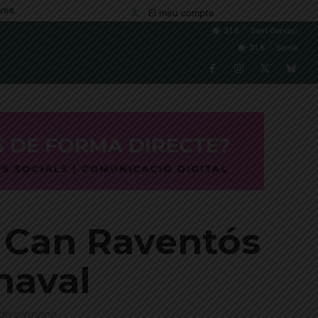
res
El meu compte
C
31.8
Sant Gervasi
C
31.8
Sarrià
e Can Raventós
naval
p de setmana