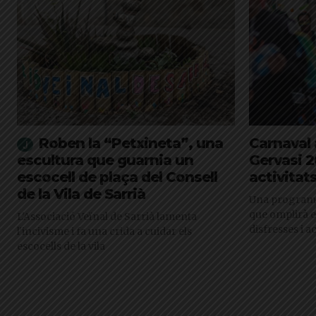
Roben la “Petxineta”, una
Carnaval 
escultura que guarnia un
Gervasi 2
escocell de plaça del Consell
activitat
de la Vila de Sarrià
Una programac
que omplirà el
L'Associació Veïnal de Sarrià lamenta
disfresses i ac
l'incivisme i fa una crida a cuidar els
escocells de la vila