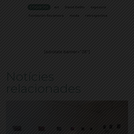
ETIQUETES
art
David Delfín
exposició
Fundación Rocamora
moda
retrospectiva
[adrotate banner="28"]
Notícies
relacionades