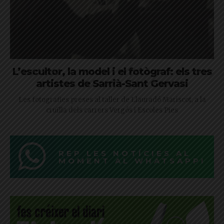
L’escultor, la model i el fotògraf: els tres
artistes de Sarrià-Sant Gervasi
Les fotografies preses al taller de Llauradó Mariscot, a la
cruïlla dels carrers Vergós i Escoles Pies
REP LES NOTÍCIES AL
MOMENT AL WHATSAPP!