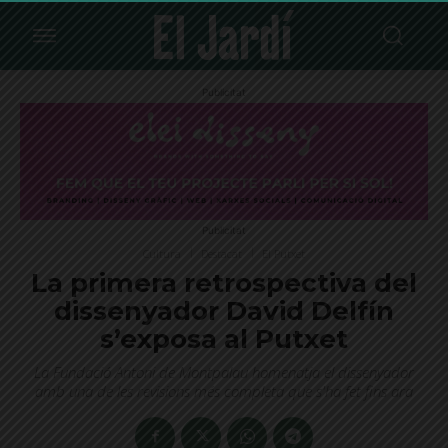
Publicitat
Publicitat
Cultura
Destacat
El Putxet
La primera retrospectiva del
dissenyador David Delfín
s’exposa al Putxet
La Fundació Antoni de Montpalau homenatja el dissenyador
amb una de les revisions més completa que s'ha fet fins ara