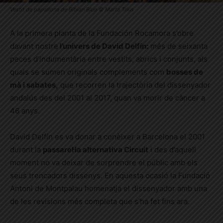
Vestit de papallona de Bibian Blue © Marta Trius
A la primera planta de la Fundación Rocamora s’obre
davant nostre
l’univers de David Delfín:
més de seixanta
peces d’indumentària entre vestits, abrics i conjunts, als
quals se sumen originals complements com
bosses de
mà i sabates,
que recorren la trajectòria del dissenyador
andalús des del 2001 al 2017, quan va morir de càncer a
46 anys.
David Delfín es va donar a conèixer a Barcelona el 2001
durant la
passarel·la alternativa Circuit
i des d’aquell
moment no va deixar de sorprendre el públic amb els
seus trencadors dissenys. En aquesta ocasió la Fundació
Antoni de Montpalau homenatja el dissenyador amb una
de les revisions més completa que s’ha fet fins ara.