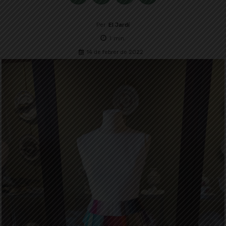
Per
El Jardí
1
min.
14 de febrer de 2022