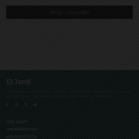
El Jardí
La Bonanova, Monterols, Galvany, Turó Parc, el Farró, el Putxet, Sarrià,
les Tres Torres, Pedralbes, Vallvidrera, les Planes i el Tibidabo
QUI SOM?
ON REPARTIM?
HEMEROTECA