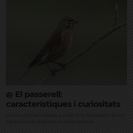
El passerell:
característiques i curiositats
La seva principal amenaça, a més de la desaparició del seu
hàbitat i l'ús de pesticides, és el silvestrisme