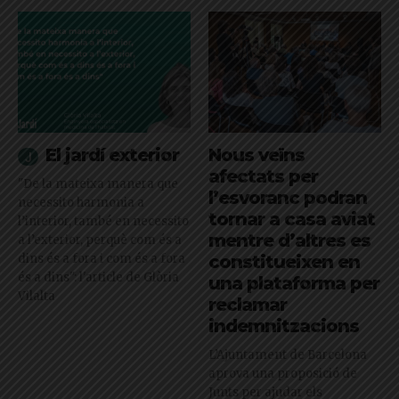
El jardí exterior
Nous veïns
afectats per
"De la mateixa manera que
l’esvoranc podran
necessito harmonia a
tornar a casa aviat
l’interior, també en necessito
mentre d’altres es
a l’exterior, perquè com és a
dins és a fora i com és a fora
constitueixen en
és a dins": l'article de Glòria
una plataforma per
Vilalta
reclamar
indemnitzacions
L’Ajuntament de Barcelona
aprova una proposició de
Junts per ajudar els