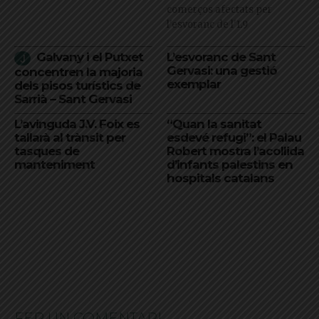
comerços afectats per
l'esvoranc de l'L9
Galvany i el Putxet
L’esvoranc de Sant
Gervasi: una gestió
concentren la majoria
exemplar
dels pisos turístics de
Sarrià – Sant Gervasi
L’avinguda J.V. Foix es
“Quan la sanitat
tallarà al trànsit per
esdevé refugi”: el Palau
tasques de
Robert mostra l’acollida
manteniment
d’infants palestins en
hospitals catalans
FER UN COMENTARI