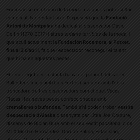
Endinsar-se en el món de la moda a vegades pot resultar
complicat. No obstant això, l’exposició que la
Fundació
Antoni de Montpalau
ha dedicat al dissenyador David
Delfín (1970-2017) i altres e
nfants terribles
de la moda, i
que acull actualment la
Fundación Rocamora, al Putxet
,
fins al 3 d’abril
, fa que l’espectador reconegui el talent
que hi ha en aquestes peces.
El recorregut per la planta baixa del palauet del carrer
Ballester s’inicia amb Luis Fortes i segueix amb l’obra
trencadora d’altres dissenyadors com el duet Vacas
Flacas i les seves peces confeccionades amb
cremalleres o bufandes
. També s’hi poden trobar
vestits
d’espectacle d’Alaska
dissenyats per Little Joe Couture,
dissenys de Bibian Blue amb el seu vestit papallona, o de
MTX Mertxe Hernández, Gori de Palma, Estanislao,
¡Ánimo, Valiente! i Palomo Spain, que ha donat una peça