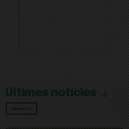
Últimes notícies
Veure'n +