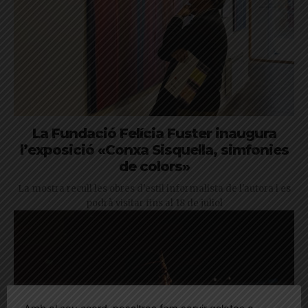
La Fundació Felícia Fuster inaugura
l’exposició «Conxa Sisquella, simfonies
de colors»
La mostra recull les obres d'estil informalista de l'autora i es
podrà visitar fins al 18 de juliol