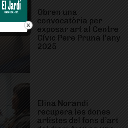
Obren una
convocatòria per
exposar art al Centre
Cívic Pere Pruna l’any
2025
Elina Norandi
recupera les dones
artistes del fons d’art