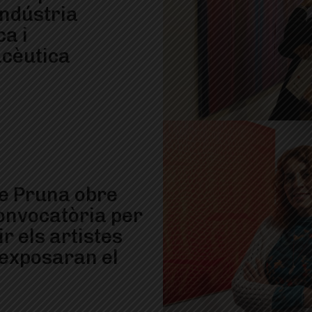
indústria
a i
cèutica
re Pruna obre
onvocatòria per
ir els artistes
’exposaran el