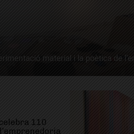
perimentació material i la poètica de l’e
 celebra 110
d’emprenedoria