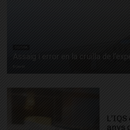
CULTURA
Assaig i error en la cruïlla de l’ex
El Jardí
L’IQS
anys 