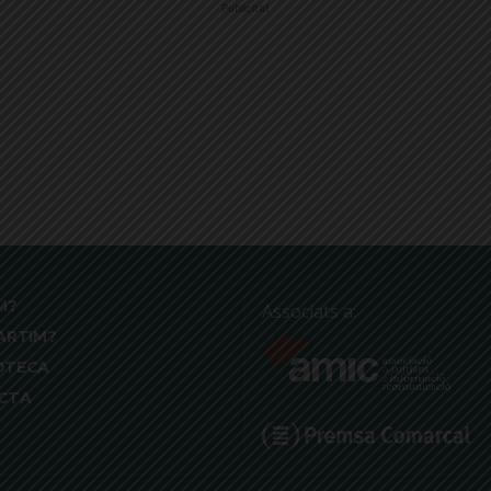
Publicitat
M?
Associats a:
ARTIM?
OTECA
CTA