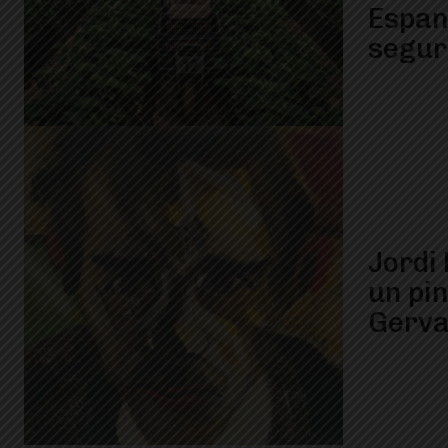
Espan
segur
Jordi 
un pin
Gerva