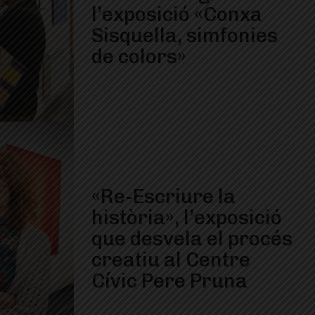
l’exposició «Conxa
Sisquella, simfonies
de colors»
«Re-Escriure la
història», l’exposició
que desvela el procés
creatiu al Centre
Cívic Pere Pruna