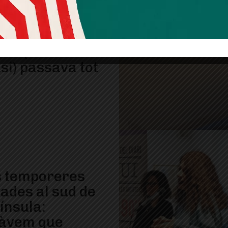
ds de quan a
io (i a Sant
si) passava tot
 temporeres
tades al sud de
ínsula:
àvem que