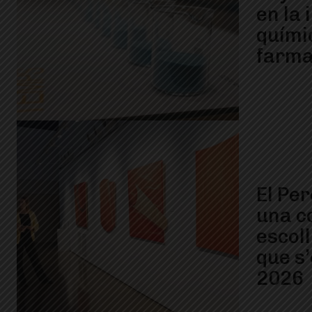
en la 
químic
farma
El Pe
una c
escoll
que s
2026