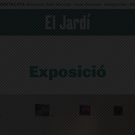
DESTACATS:
Esvoranc Sant Gervasi
·
Casa Orlandai
·
Inseguretat
·
Ob
Exposició