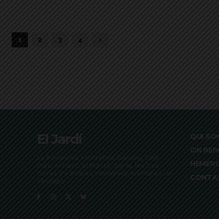
1
2
3
4
El Jardí
QUI SO
ON REP
La Bonanova, Monterols, Galvany, Turó
HEMER
Parc, el Farró, el Putxet, Sarrià, les Tres
Torres, Pedralbes, Vallvidrera, les Planes i el
CONTA
Tibidabo