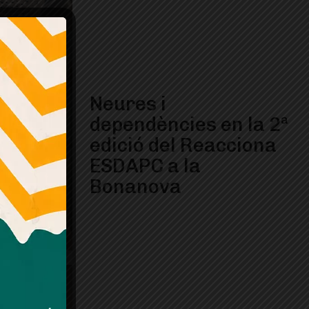
Neures i
dependències en la 2ª
edició del Reacciona
ESDAPC a la
Bonanova