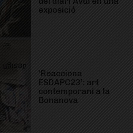
del diari Avui en una
exposició
‘Reacciona
ESDAPC23’: art
contemporani a la
Bonanova