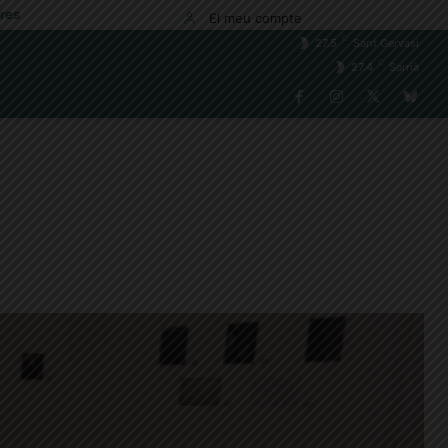
res
El meu compte
C
27.5
Sant Gervasi
C
27.4
Sarrià