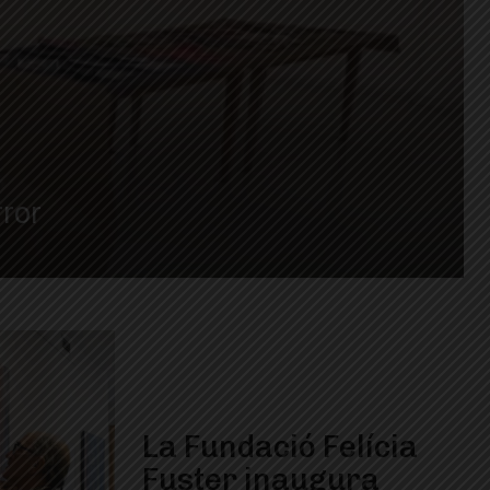
rror
La Fundació Felícia
Fuster inaugura