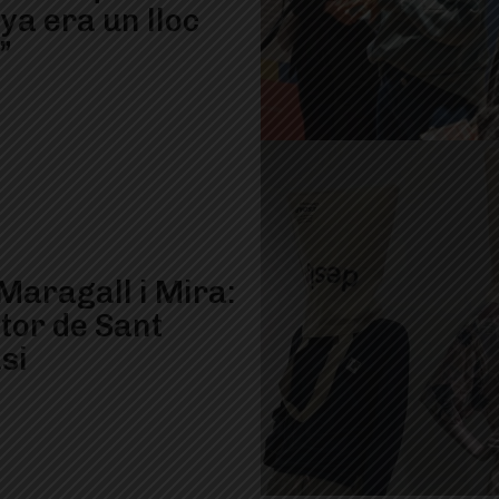
ya era un lloc
”
Maragall i Mira:
tor de Sant
si