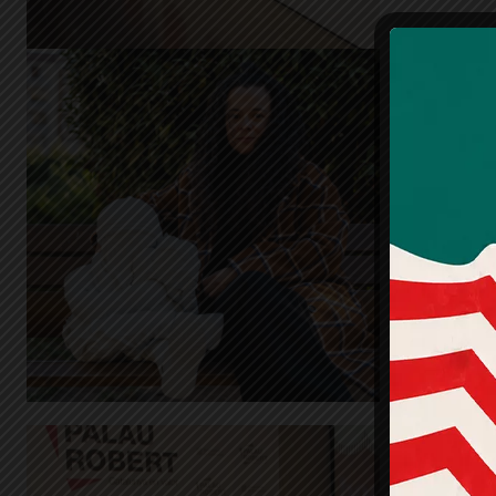
‘Exilio
sobre
migra
Cívic 