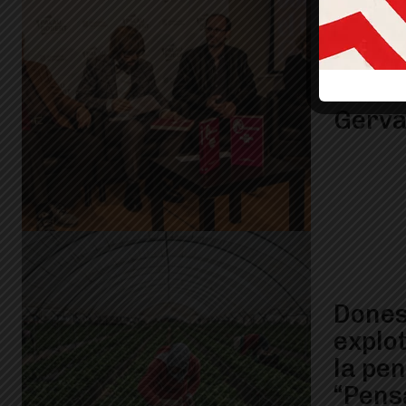
Recor
Bocacc
Gerva
Dones
explo
la pen
“Pens