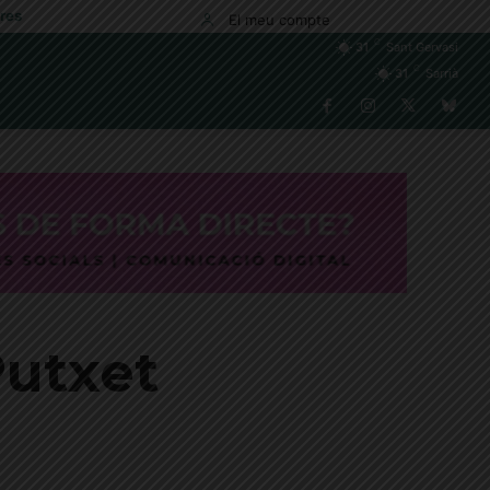
res
El meu compte
C
31
Sant Gervasi
C
31
Sarrià
Putxet