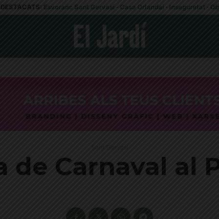
DESTACATS:
Esvoranc Sant Gervasi
·
Casa Orlandai
·
Inseguretat
·
Ob
Sant Gervasi
a de Carnaval al 