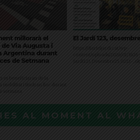
ent millorarà el
El Jardí 123, desembr
 de Via Augusta i
https://diarieljardi.cat/wp-
a Argentina durant
content/uploads/2026/01/1626-
nces de Setmana
Jardi123_Desembre25_0212-_ok
s es beneficiaran de la
a mobilitat i tindran lloc durant
de setmana
CIES AL MOMENT AL WH