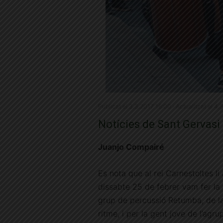
Publicat el 3.3.2017 16:00 · Actualitzat el 4.
Notícies de Sant Gervasi
Juanjo Compairé
Es nota que al rei Carnestoltes li
dissabte 25 de febrer vam fer la
grup de percussió Retumba, de la
ritme, i per la gent jove de l’ag