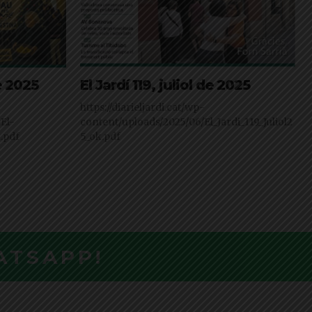
e 2025
El Jardí 119, juliol de 2025
https://diarieljardi.cat/wp-
El-
content/uploads/2025/06/El_Jardi_119_Juliol2
.pdf
5_ok.pdf
ATSAPP!