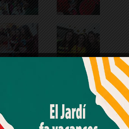
Amb el seu acord, nosaltres fem servir galetes o
tecnologies similars per emmagatzemar, accedir i
processar dades personals com la seva visita a aquest lloc
web. Pot retirar el seu consentiment o oposar-se al
processament de dades basat en interessos legítims en
qualsevol moment fent clic a "Ajustos de cookies" o a la
nostra Política de privacitat en aquest lloc web. Si cliques
"acceptar" dones el teu consentiment