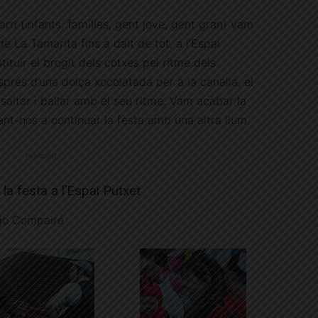
rri (infants, famílies, gent jove, gent gran) vam
de La Tamarita fins a dalt de tot, a l’Espai
ituir el brogit dels cotxes pel ritme dels
sprés d’una dolça xocolatada per a la canalla, el
saltar i ballar amb el seu ritme. Vam acabar la
ant-nos a continuar la festa amb una altra llum.
Publicitat
 la festa a l’Espai Putxet
njo Compairé