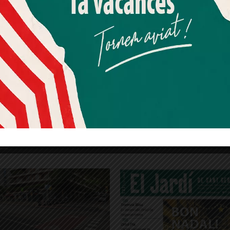
Més informació
Acceptar
Rebutjar tot
Quan l’usuari crea un compte al Diari el Jardí, dona el seu
consentiment explícit per rebre comunicacions
informatives relacionades amb el servei. Aquest
consentiment pot ser revocat en qualsevol moment
mitjançant l’enllaç de baixa present a tots els correus.
UETES
el Putxet
festa