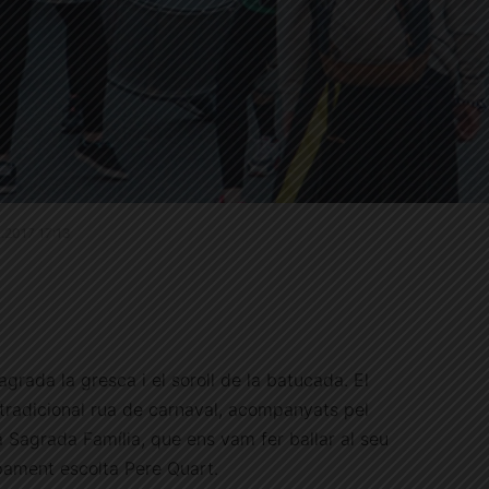
3.2017 17:13
 agrada la gresca i el soroll de la batucada. El
 tradicional rua de carnaval, acompanyats pel
 Sagrada Família, que ens vam fer ballar al seu
rupament escolta Pere Quart.