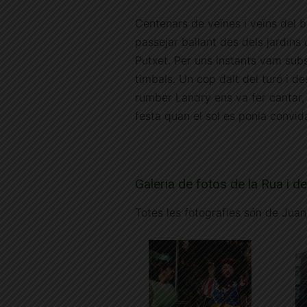
Centenars de veïnes i veïns del ba
passejar ballant des dels jardins 
Putxet. Per uns instants vam subst
timbals. Un cop dalt del turó i de
rumber Landry ens va fer cantar, 
festa quan el sol es ponia convid
Galeria de fotos de la Rua i de
Totes les fotografies són de Jua