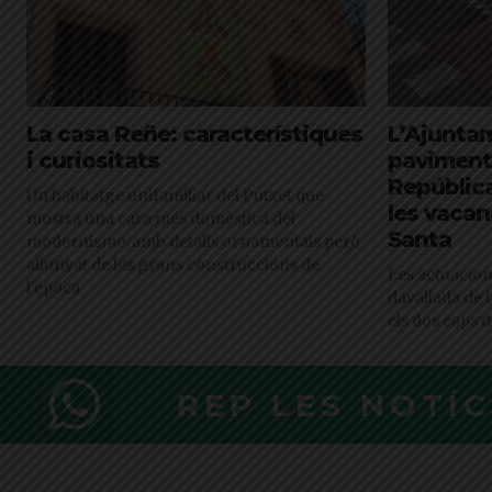
La casa Reñe: característiques
L’Ajuntam
i curiositats
paviment
Repúblic
Un habitatge unifamiliar del Putxet que
les vaca
mostra una cara més domèstica del
Santa
modernisme, amb detalls ornamentals però
allunyat de les grans construccions de
Les actuacion
l’època
davallada de l
els dos caps 
REP LES NOTÍ