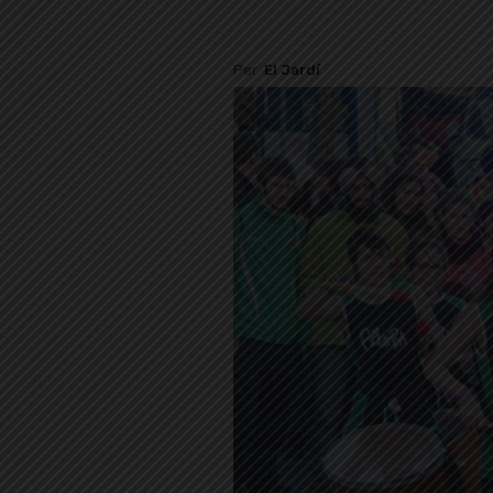
Per
El Jardí