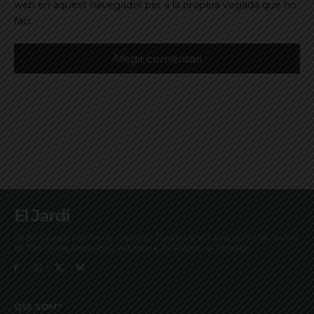
web en aquest navegador per a la propera vegada que ho
faci.
El Jardí
La Bonanova, Monterols, Galvany, Turó Parc, el Farró, el Putxet, Sarrià,
les Tres Torres, Pedralbes, Vallvidrera, les Planes i el Tibidabo
QUI SOM?