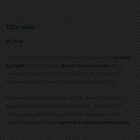
Publicat el 27.10.2021 13:59 · Actualitzat el 30.10.2021 12:24
Educació
El Jardí
L’expert en innovació, emprenedoria i capital risc
Jerome
S. Engel
ha estat investit
doctor
honoris causa
per la
Universitat Ramon Llull (URL), a petició de la Facultat
Internacional de Comerç i Economia Digital
La Salle
.
Engel és professor adjunt emèrit de la Haas School of
Business de la Universitat de Califòrnia – Berkeley, i ha
centrat gran part de la seva activitat de recerca en el
desenvolupament de la
teoria dels clústers d’innovació.
Publicitat