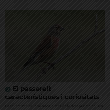
El passerell:
característiques i curiositats
La seva principal amenaça, a més de la desaparició del seu