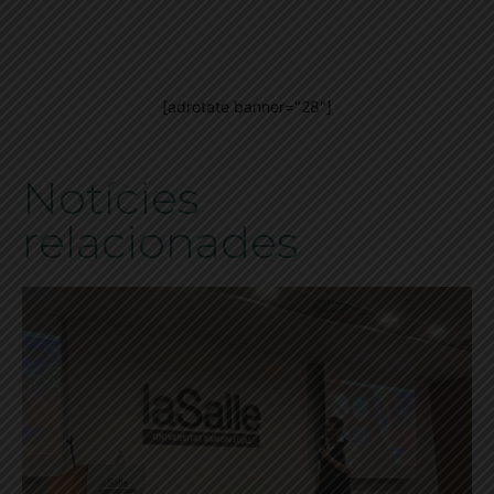
[adrotate banner="28"]
Notícies
relacionades