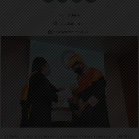
Per
El Jardí
Less than 1
min.
27 d'octubre de 2021
El doctor nord-americà Jerome S. Engel investit honoris causa per la URL © URL