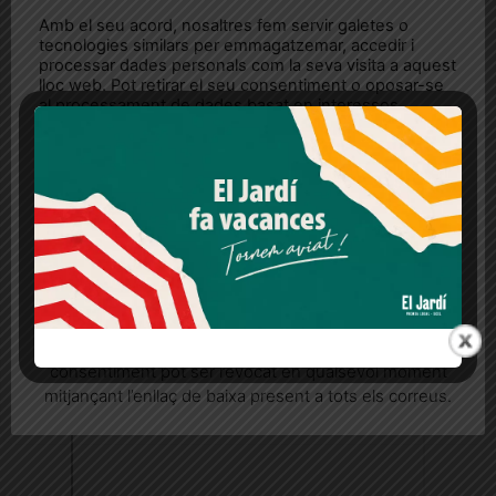
Amb el seu acord, nosaltres fem servir galetes o
tecnologies similars per emmagatzemar, accedir i
processar dades personals com la seva visita a aquest
lloc web. Pot retirar el seu consentiment o oposar-se
al processament de dades basat en interessos
legítims en qualsevol moment fent clic a "Ajustos de
cookies" o a la nostra Política de privacitat en aquest
lloc web. Si cliques "acceptar" dones el teu
consentiment
Més informació
Acceptar
Rebutjar tot
Quan l’usuari crea un compte al Diari el Jardí, dona el
seu consentiment explícit per rebre comunicacions
informatives relacionades amb el servei. Aquest
consentiment pot ser revocat en qualsevol moment
mitjançant l’enllaç de baixa present a tots els correus.