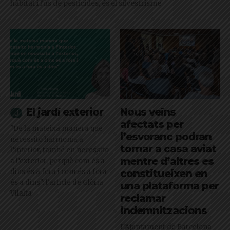
hàbitat i l'ús de pesticides, és el silvestrisme
El jardí exterior
Nous veïns
afectats per
"De la mateixa manera que
l’esvoranc podran
necessito harmonia a
tornar a casa aviat
l’interior, també en necessito
mentre d’altres es
a l’exterior, perquè com és a
dins és a fora i com és a fora
constitueixen en
és a dins": l'article de Glòria
una plataforma per
Vilalta
reclamar
indemnitzacions
L’Ajuntament de Barcelona