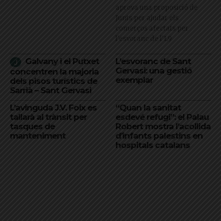
aprova una proposició de
Junts per ajudar els
comerços afectats per
l'esvoranc de l'L9
Galvany i el Putxet
L’esvoranc de Sant
Gervasi: una gestió
concentren la majoria
exemplar
dels pisos turístics de
Sarrià – Sant Gervasi
L’avinguda J.V. Foix es
“Quan la sanitat
tallarà al trànsit per
esdevé refugi”: el Palau
tasques de
Robert mostra l’acollida
manteniment
d’infants palestins en
hospitals catalans