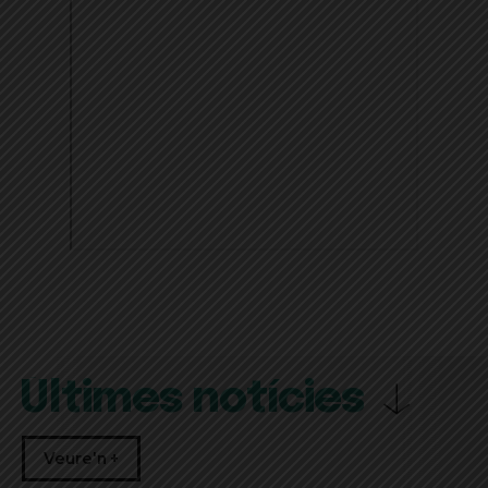
Últimes notícies
Veure'n +