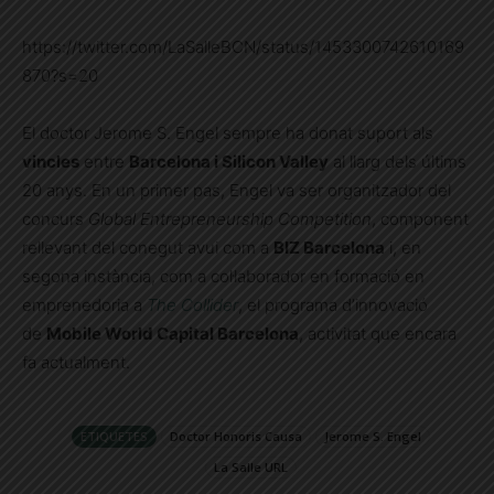
https://twitter.com/LaSalleBCN/status/1453300742610169
870?s=20
El doctor Jerome S. Engel sempre ha donat suport als
vincles
entre
Barcelona i Silicon Valley
al llarg dels últims
20 anys. En un primer pas, Engel va ser organitzador del
concurs
Global Entrepreneurship Competition
, component
rellevant del conegut avui com a
BIZ Barcelona
i, en
segona instància, com a col·laborador en formació en
emprenedoria a
The Collider
, el programa d’innovació
de
Mobile World Capital Barcelona
, activitat que encara
fa actualment.
ETIQUETES
Doctor Honoris Causa
Jerome S. Engel
La Salle URL