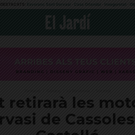
DESTACATS:
Esvoranc Sant Gervasi
·
Casa Orlandai
·
Inseguretat
·
Ob
Destacat
Galvany
La Bonanova
Societat
 retirarà les mot
vasi de Cassoles 