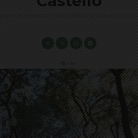
Castelló
grua no es començaran a aplicar fins que la ciutat entri en la fa
1
min.