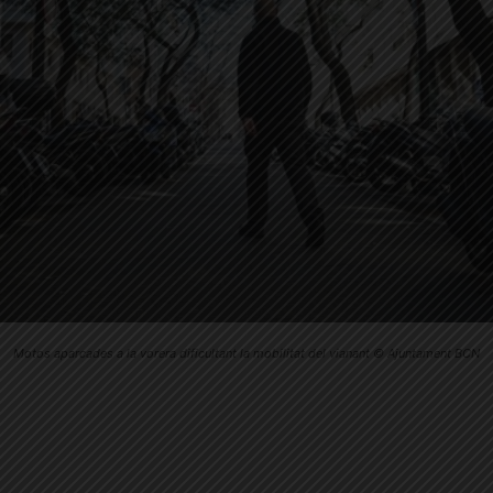
Motos aparcades a la vorera dificultant la mobilitat del vianant © Ajuntament BCN