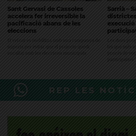
Sant Gervasi de Cassoles
Sarrià – S
accelera fer irreversible la
district
pacificació abans de les
execució
eleccions
participa
El veïnat es mobilitza amb una campanya de
Les dues pro
suports per evitar que el projecte quedi
les que més s
encallat amb les eleccions municipals
procés de vot
participatius
REP LES NOTÍ