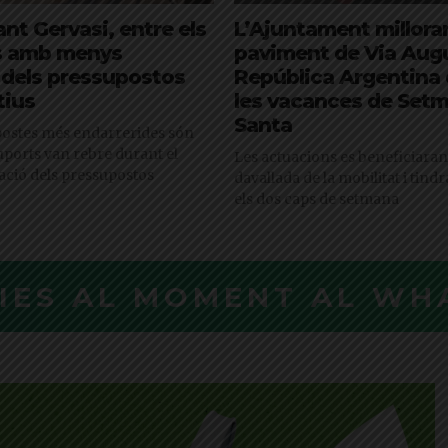
ant Gervasi, entre els
L’Ajuntament millorar
es amb menys
paviment de Via Augu
 dels pressupostos
República Argentina 
tius
les vacances de Set
Santa
postes més endarrerides són
uports van rebre durant el
Les actuacions es beneficiaran
ació dels pressupostos
davallada de la mobilitat i tind
els dos caps de setmana
CIES AL MOMENT AL WH