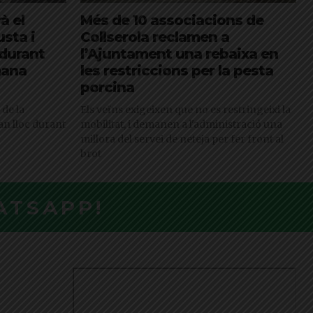
à el
Més de 10 associacions de
sta i
Collserola reclamen a
durant
l’Ajuntament una rebaixa en
mana
les restriccions per la pesta
porcina
 de la
Els veïns exigeixen que no es restringeixi la
ran lloc durant
mobilitat, i demanen a l'administració una
millora del servei de neteja per fer front al
brot
ATSAPP!