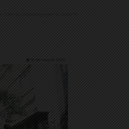
se 1 del desconfinament per la covid-19
15 de maig de 2020