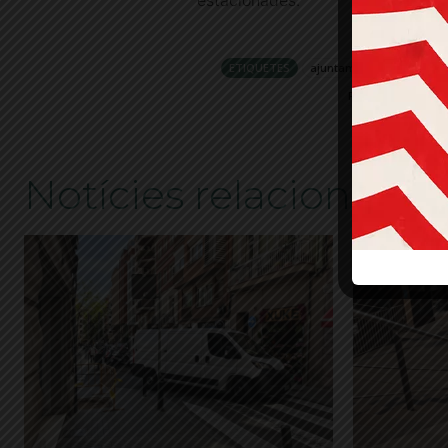
estacionades.
ETIQUETES
ajuntament
Aparcam
Plaça de Castelló
Notícies relacionades