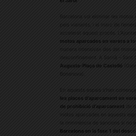
El Jardí
Barcelona vol eliminar les motos 
pels vianants, i el marc de l’eme
accelerat aquest procés. L’Ajunt
motos aparcades en vorera a tota
manera intensiva» des del moment 
desconfinament. A Sarrià – Sant 
Augusta-Plaça de Castelló
(Galv
Bonanova).
En aquests espais s’han començat
les places d’aparcament en vor
de prohibició d’aparcament
de m
motos aparcades en aquests espa
la imminència de sancions si no es
Barcelona en la fase 1 del desc