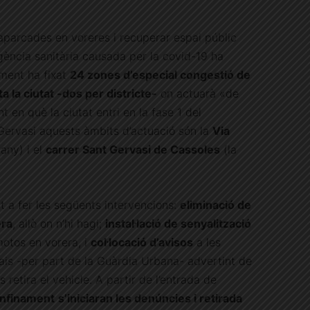
aparcades en voreres i recuperar espai públic
rgència sanitària causada per la covid-19 ha
ament ha fixat
24 zones d’especial congestió de
 la ciutat -dos per districte-
on actuarà «de
en què la ciutat entri en la fase 1 del
Gervasi aquests àmbits d’actuació són la
Via
any) i el
carrer Sant Gervasi de Cassoles
(la
 a fer les següents intervencions:
eliminació de
era
, allò on n’hi hagi;
instal·lació de senyalització
otos en vorera, i
col·locació d’avisos
a les
is -per part de la Guàrdia Urbana- advertint de
 retira el vehicle. A partir de l’entrada de
onfinament
s’iniciaran les denúncies i retirada