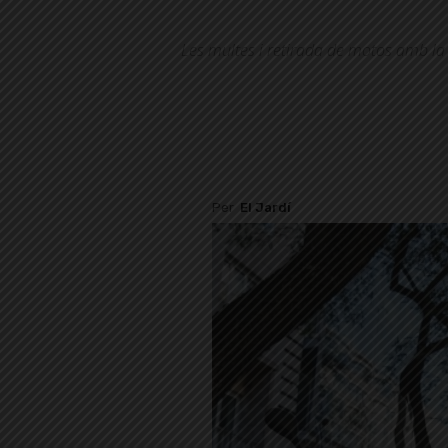
Les multes i retirada de motos amb la 
Per
El Jardí