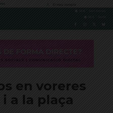
res
El meu compte
C
32.6
Sant Gervasi
C
32.5
Sarrià
os en voreres
i a la plaça