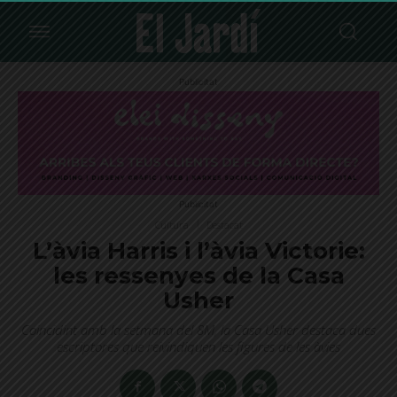
Publicitat
Publicitat
Cultura
Destacat
L’àvia Harris i l’àvia Victorie:
les ressenyes de la Casa
Usher
Coincidint amb la setmana del 8M, la Casa Usher destaca dues
escriptores que reivindiquen les figures de les àvies