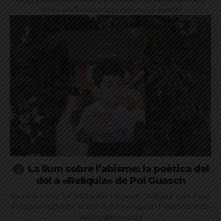
busca una bona ombra i comença a gaudir!
La llum sobre l’abisme: la poètica del
dol a «Relíquia» de Pol Guasch
Escrit des d’un "jo" vulnerable i exposat, "Relíquia" neix d'una
premissa colpidora: el suïcidi del pare quan el narrador tenia
només quinze anys