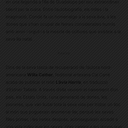
en una llegenda a l’illa de Guadalupe pel seu extraordinari
talent per la cuina. Entre l’autobiografia, els mites i la
imaginació, Condé fa un homenatge a la seva àvia, a les
dones que s’han ocupat de feines considerades humils
amb amor i orgull i a la mescla de cultures que existeix a la
seva illa natal.
Publicitat
Dins de la seva tasca de recuperació de l’autora nord-
americana
Willa Cather
, l’editorial artesana Cal Carré
acaba de publicar el relat
L’àvia Harris
, en traducció
d’Esther Tallada. A través d’ella veurem el naixement d’un
país, els Estats Units, i una generació de dones, les
pioneres, que van lluitar tota la seva vida per trobar un lloc
al món que poguessin anomenar llar, perquè les seves
filles primer, i les netes després, aconseguissin accedir a
una vida millor que les seves, obrir camins a les dones que