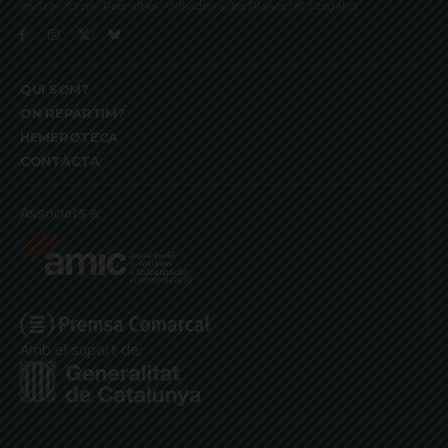
les Tres Torres, Pedralbes, Vallvidrera, les Planes i el Tibidabo
QUI SOM?
ON REPARTIM?
HEMEROTECA
CONTACTA
Associats a:
Amb el suport de: