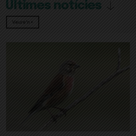
Últimes notícies
Veure'n +