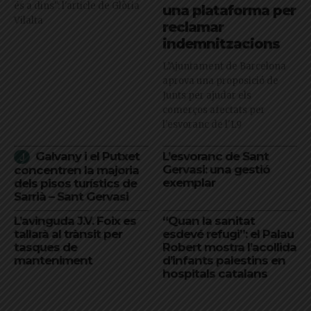
és a dins": l'article de Glòria
una plataforma per
Vilalta
reclamar
indemnitzacions
L’Ajuntament de Barcelona
aprova una proposició de
Junts per ajudar els
comerços afectats per
l'esvoranc de l'L9
Galvany i el Putxet
L’esvoranc de Sant
Gervasi: una gestió
concentren la majoria
exemplar
dels pisos turístics de
Sarrià – Sant Gervasi
L’avinguda J.V. Foix es
“Quan la sanitat
tallarà al trànsit per
esdevé refugi”: el Palau
tasques de
Robert mostra l’acollida
manteniment
d’infants palestins en
hospitals catalans