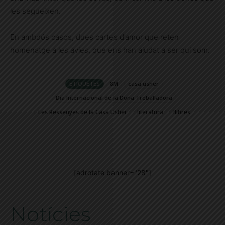
les segueixen.
En ambdós casos, dues cartes d’amor que reten
homenatge a les àvies, que ens han ajudat a ser qui som.
ETIQUETES
8M
casa usher
Dia Internacional de la Dona Treballadora
Les Ressenyes de la Casa Usher
literatura
llibres
[adrotate banner="28"]
Notícies