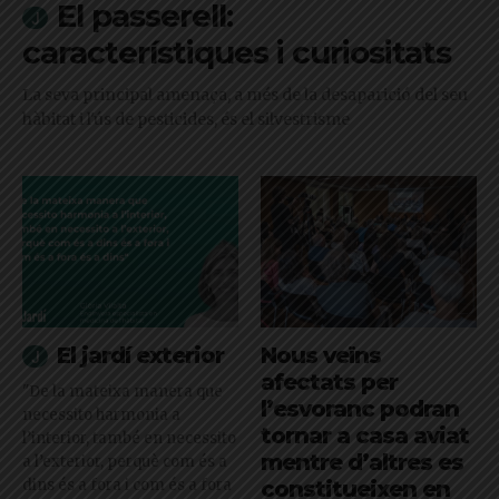
El passerell:
característiques i curiositats
La seva principal amenaça, a més de la desaparició del seu
hàbitat i l'ús de pesticides, és el silvestrisme
El jardí exterior
Nous veïns
afectats per
"De la mateixa manera que
l’esvoranc podran
necessito harmonia a
tornar a casa aviat
l’interior, també en necessito
mentre d’altres es
a l’exterior, perquè com és a
dins és a fora i com és a fora
constitueixen en