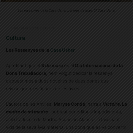
Les ressenyes de la Casa Usher pel mes de març @ Casa Usher
Publicat el 6.3.2025 12:00
Cultura
Les Ressenyes de la
Casa Usher
Aprofitant que el
8 de març
és el
Dia Internacional de la
Dona Treballadora
, hem volgut dedicar la ressenya
d’aquest mes a dues novel·les de dues dones que
reivindiquen les figures de les àvies.
L’autora de les Antilles,
Maryse Condé
, narra a
Victoire. La
madre de mi madre
-publicat per editorial Impedimenta,
amb traducció de Martha Asunción Alonso- la fascinant
vida de la seva àvia materna, una dona que es va convertir