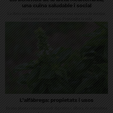
una cuina saludable i social
La dieta mediterrània no és només una manera de menjar,
sinó també una manera d’entendre la vida
L’alfàbrega: propietats i usos
És una planta remeiera molt digestiva i, alhora, és activadora