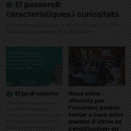
El passerell:
característiques i curiositats
La seva principal amenaça, a més de la desaparició del seu
hàbitat i l'ús de pesticides, és el silvestrisme
El jardí exterior
Nous veïns
afectats per
"De la mateixa manera que
l’esvoranc podran
necessito harmonia a
tornar a casa aviat
l’interior, també en necessito
mentre d’altres es
a l’exterior, perquè com és a
dins és a fora i com és a fora
constitueixen en