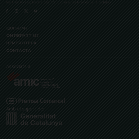
les Tres Torres, Pedralbes, Vallvidrera, les Planes i el Tibidabo
QUI SOM?
ON REPARTIM?
HEMEROTECA
CONTACTA
Associats a:
Amb el suport de: