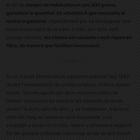
el fet de
menjar-ne habitualment uns 200 grams,
garanteix la quantitat de vitamina A que necessita el
nostre organisme
, especialment per tal d’assegurar una
bona conservació de la vista. A més, tot i tenir molt
poques calories,
les bledes són saciants i molt riques en
fibra, de manera que faciliten l’evacuació.
Publicitat
En un tractat d’horticultura caputxina publicat l’any 1852,
durant l’exclaustració de la vida religiosa, s’oferia aquest
curiós “Secret caputxí per tenir una bona collita de
bledes” consistent en sembrar les sements de bleda
durant “la lluna vella de abril, y se trasplantan. A la lluna
vella del maig se sembran sens trasplantar, y no
s’espigan y duren tot lo istiu, hibern y primavera següent.
Se fan grossas y blancas cubrint las arrels ab fem fresch