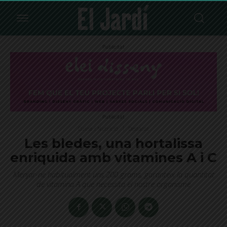
Publicitat
Publicitat
Cuina i Nutrició
Destacat
Les bledes, una hortalissa
enriquida amb vitamines A i C
Menjar-ne habitualment uns 200 grams, garanteix la quantitat
de vitamina A que necessita el nostre organisme