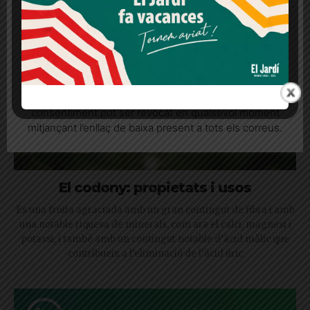
Més informació
Acceptar
Rebutjar tot
Quan l’usuari crea un compte al Diari el Jardí, dona el
seu consentiment explícit per rebre comunicacions
informatives relacionades amb el servei. Aquest
consentiment pot ser revocat en qualsevol moment
mitjançant l’enllaç de baixa present a tots els correus.
El codony: propietats i usos
És una fruita agraciada amb un gran contingut de fibra i amb
una notable riquesa de minerals, com ara el calci, magnesi i
potassi, i també amb un contingut notable d’àcid màlic que
contribueix a l’eliminació de l’àcid úric