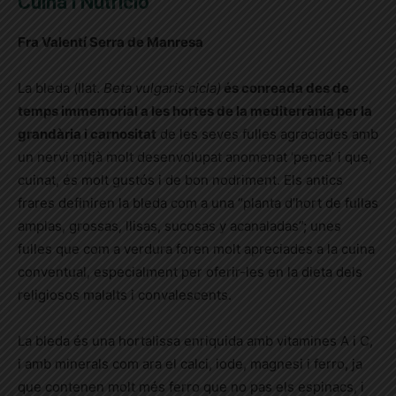
Cuina i Nutrició
Fra Valentí Serra de Manresa
La bleda (llat.
Beta vulgaris
cicla)
és conreada des de
temps immemorial a les hortes de la mediterrània per la
grandària i carnositat
de les seves fulles agraciades amb
un nervi mitjà molt desenvolupat anomenat ‘penca’ i que,
cuinat, és molt gustós i de bon nodriment. Els antics
frares definiren la bleda com a una “planta d’hort de fullas
amplas, grossas, llisas, sucosas y acanaladas”; unes
fulles que com a verdura foren molt apreciades a la cuina
conventual, especialment per oferir-les en la dieta dels
religiosos malalts i convalescents.
La bleda és una hortalissa enriquida amb vitamines A i C,
i amb minerals com ara el calci, iode, magnesi i ferro, ja
que contenen molt més ferro que no pas els espinacs, i