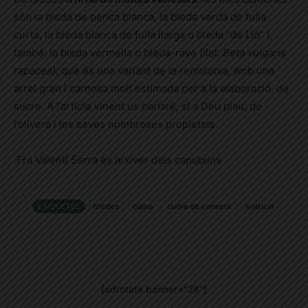
són la bleda de penca blanca, la bleda verda de fulla
curta, la bleda blanca de fulla llarga o bleda “de Lió” i,
també, la bleda vermella o bleda-rave (llat.
Beta vulgaris
rapacea)
, que és una variant de la remolatxa, amb una
arrel gran i carnosa molt estimada per a la elaboració de
sucre. A l’article vinent us parlaré, si a Déu plau, de
l’olivera i les seves nombroses propietats.
Fra Valentí Serra és arxiver dels caputxins
ETIQUETES
bledes
cuina
cuina de convent
nutrició
[adrotate banner="28"]