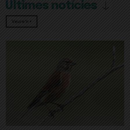
Últimes notícies
Veure'n +