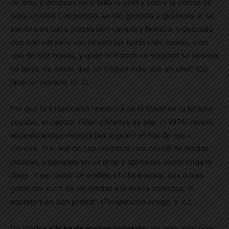
de bou, y después se’ls talla lo ullet y sobre la massa se
posa un test. Las pencas se fan grossas y gustosas si se
sembra en terra grassa ben cavada y femada, y después
que han nat se’ls van llevant las fullas més baixas, y las
que no són bonas, y quan lo tronch va creixent se cobreix
de terra, de modo que no tinguin més que un ullet” (
Lo
jardiner hortolá, III-3
).
Pel que fa a l’aplicació remeiera de la bleda en la teràpia
popular, el caputxí Hilari d’Arenys de Mar († 1976) recollí
aquesta antiga recepta per a guarir el mal de cap i
d’orella: “Pel mal de cap prendrás una porció de bledas
picadas, y posadas en un drap y aplicadas ahont tinga lo
dolor. Y per dolor de orellas s’hi fará entrar dos o tres
gotas del such de las bledas a la orella dolorosa, lo
aquieta y és ben probat” (
Terapèutica antiga
, s. c.).
De bledes
n’hi ha de moltes varietats
: les més comunes