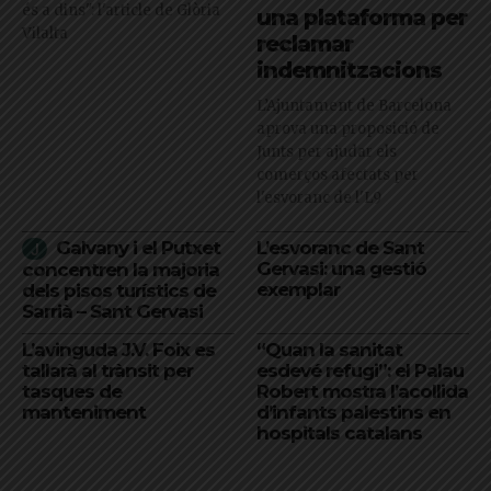
és a dins": l'article de Glòria
una plataforma per
Vilalta
reclamar
indemnitzacions
L’Ajuntament de Barcelona
aprova una proposició de
Junts per ajudar els
comerços afectats per
l'esvoranc de l'L9
Galvany i el Putxet
L’esvoranc de Sant
Gervasi: una gestió
concentren la majoria
exemplar
dels pisos turístics de
Sarrià – Sant Gervasi
L’avinguda J.V. Foix es
“Quan la sanitat
tallarà al trànsit per
esdevé refugi”: el Palau
tasques de
Robert mostra l’acollida
manteniment
d’infants palestins en
hospitals catalans