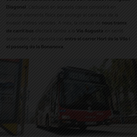
Diagonal
. L’actuació en aquests casos consistirà en
col·locar elements físics per protegir el carril bus de la
invasió d’altres vehicles. A més, la creació de
nous trams
de carril bus
afectarà també a la
Via Augusta
en sentit
ascendent, en aquesta cas
entre el carrer Hort de la Vila i
el passeig de la Bonanova
.