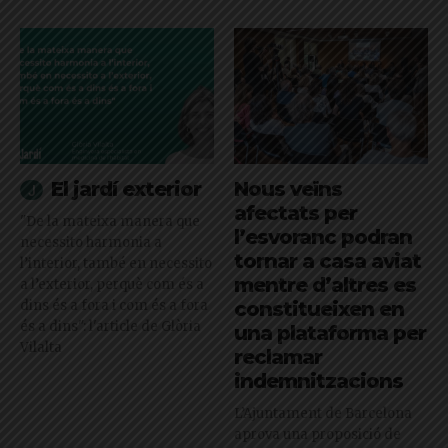
El jardí exterior
Nous veïns
afectats per
"De la mateixa manera que
l’esvoranc podran
necessito harmonia a
tornar a casa aviat
l’interior, també en necessito
mentre d’altres es
a l’exterior, perquè com és a
dins és a fora i com és a fora
constitueixen en
és a dins": l'article de Glòria
una plataforma per
Vilalta
reclamar
indemnitzacions
L’Ajuntament de Barcelona
aprova una proposició de