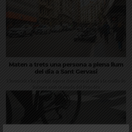
Maten a trets una persona a plena llum
del dia a Sant Gervasi
L'homicidi s'ha produït aquest dimecres al matí a la cruïlla de
Balmes amb Granada del Penedès