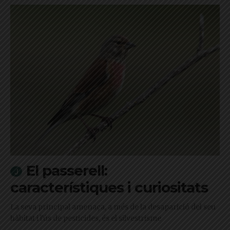
El passerell:
característiques i curiositats
La seva principal amenaça, a més de la desaparició del seu
hàbitat i l'ús de pesticides, és el silvestrisme