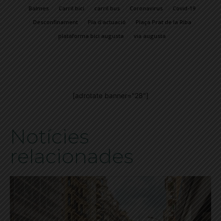
Balmes
Carril bici
carril bus
Coronavirus
Covid-19
Desconfinament
Pla d'actuació
Plaça Prat de la Riba
plataforma bici augusta
via augusta
[adrotate banner="28"]
Notícies
relacionades