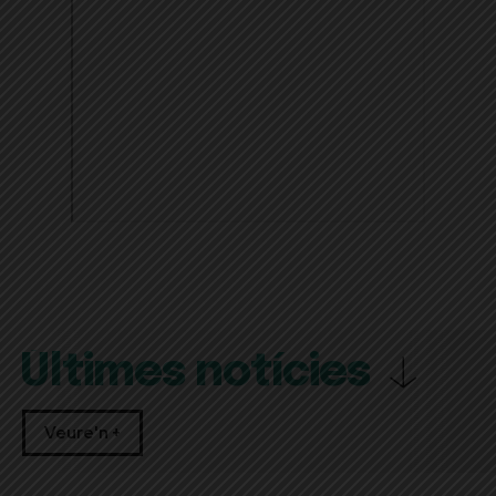
Últimes notícies
Veure'n +