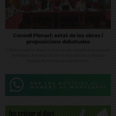
Consell Plenari: estat de les obres i
proposicions debatudes
L'última sessió al districte va servir per actualitzar la reforma
de Balmes, descartar el CAP de la Bonanova i refermar
l'aposta de Defensem Can Raventós
REP LES NOTÍCIES AL
MOMENT AL WHATSAPP!