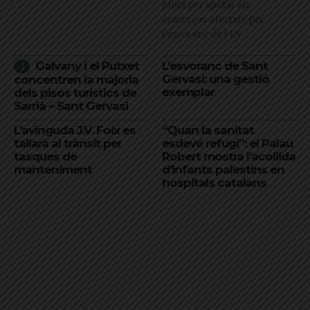
Junts per ajudar els
comerços afectats per
l'esvoranc de l'L9
Galvany i el Putxet
L’esvoranc de Sant
Gervasi: una gestió
concentren la majoria
exemplar
dels pisos turístics de
Sarrià – Sant Gervasi
L’avinguda J.V. Foix es
“Quan la sanitat
tallarà al trànsit per
esdevé refugi”: el Palau
tasques de
Robert mostra l’acollida
manteniment
d’infants palestins en
hospitals catalans