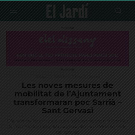
Publicitat
Publicitat
Destacat
Districte
Política
Societat
Les noves mesures de
mobilitat de l’Ajuntament
transformaran poc Sarrià –
Sant Gervasi
L'Ajuntament ha presentat grans transformacions a la Gran Via,
la Via Laietana i l'avinguda Diagonal però al districte no seran
tan notòries