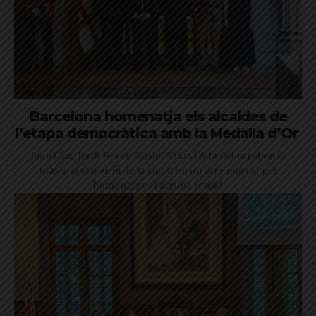
Barcelona homenatja els alcaldes de
l’etapa democràtica amb la Medalla d’Or
Joan Clos, Jordi Hereu, Xavier Trias i Ada Colau reben la
màxima distinció de la ciutat en un acte marcat per
homenatges i alguna tensió