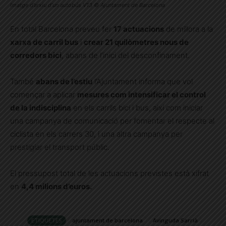
Imatge d’arxiu d’un autobús V13 © Ajuntament de Barcelona
En total Barcelona preveu fer
17 actuacions
de millora a la
xarxa de carril bus
i
crear 21 quilòmetres nous de
corredors bici
, abans de l’inici del desconfinament.
També
abans de l’estiu
l’Ajuntament informa que vol
començar a aplicar
mesures com intensificar el control
de la indisciplina
en els carrils bici i bus, així com iniciar
una campanya de comunicació per fomentar el respecte al
ciclista en els carrers 30, i una altra campanya per
prestigiar el transport públic.
El pressupost total de les actuacions previstes està xifrat
en
4,4 milions d’euros.
ETIQUETES
ajuntament de barcelona
Avinguda Sarrià