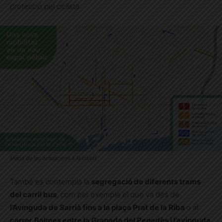
protecció pel ciclista.
Mapa de les actuacions a la ciutat
També es contempla la
segregació de diferents trams
del carril bus
, com per exemple el que va des de
l’Avinguda de Sarrià fins a la plaça Prat de la Riba
o al
carrer
Balmes entre la Granada del Penedès i l’avinguda