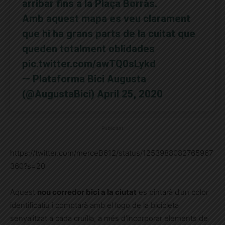
arribar fins a la Plaça Borràs.
Amb aquest mapa es veu clarament
que hi ha grans parts de la cuitat que
queden totalment oblidades
pic.twitter.com/awTQ0sLykd
— Plataforma Bici Augusta
(@AugustaBici)
April 25, 2020
Publicitat
https://twitter.com/merceB612/status/1253988082765967
360?s=20
Aquest
nou corredor bici a la ciutat
es pintarà d’un color
identificatiu i comptarà amb el logo de la bicicleta
senyalitzat a cada cruïlla, a més d’incorporar elements de