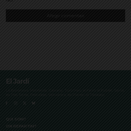
faci.
El Jardí
La Bonanova, Monterols, Galvany, Turó Parc, el Farró, el Putxet, Sarrià,
les Tres Torres, Pedralbes, Vallvidrera, les Planes i el Tibidabo
QUI SOM?
ON REPARTIM?