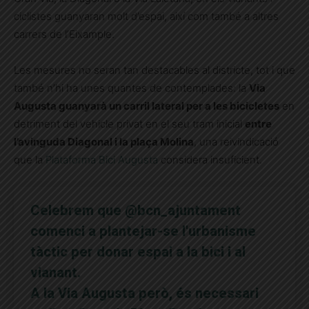
ciclistes guanyaran molt d’espai, així com també a altres
carrers de l’Eixample.
Les mesures no seran tan destacables al districte, tot i que
també n’hi ha unes quantes de contemplades: la
Via
Augusta guanyarà un carril lateral per a les bicicletes
en
detriment del vehicle privat en el seu tram inicial
entre
l’avinguda Diagonal i la plaça Molina
, una reivindicació
que la
Plataforma Bici Augusta
considera insuficient.
Celebrem que
@bcn_ajuntament
comenci a plantejar-se l'urbanisme
tàctic per donar espai a la bici i al
vianant.
A la Via Augusta però, és necessari