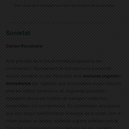
Tram inicial de la Via August pel cantó de la Diagoal © Google Maps
Publicat el 25.4.2020 13:28 · Actualitzat el 29.4.2020 19:17
Societat
Carme Rocamora
Amb previsió de la futura sortida progressiva del
confinament, l’Ajuntament de Barcelona ha presentat
aquest dissabte un pla d’actuació amb
mesures urgents i
immediates
per «garantir que la ciutadania pugui moure’s
amb les millors condicions de seguretat possibles»,
impulsant alhora els models de transport col·lectius,
sostenibles i no contaminants. Es contemplen actuacions
que ben segur transformaran la imatge de la ciutat, com a
mínim durant un temps, sobretot a grans artèries com la
Gran Via, la Diagonal o la Via Laietana, on els vianants i