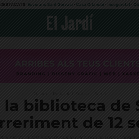
DESTACATS:
Esvoranc Sant Gervasi
·
Casa Orlandai
·
Inseguretat
·
Ob
Cultura
Destacat
Política
Sarrià
 la biblioteca de 
rreriment de 12 
 el regidor Albert Batlle durant la celebració de l'últim Consell P