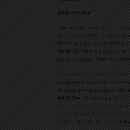
Sergi Alemany
«Mirarem de recuperar el temps p
Sant Gervasi, Albert Batlle, duran
Plenari d’aquest any, en relació a
Sarrià
. Els treballs a la plaça de
previsió d’acabar l’obra l’octubre
La
descoberta a l’estiu de restes
l’equipament municipal, ha provoc
de dotze setmanes, segons Batll
del 2024»
, ha reconegut el regid
l’empresa constructora i els arqui
terreny hagués de ser documentada
Museu d’Història, ha obligat a
un