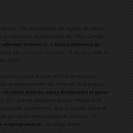
erdut». Són les paraules del regidor de Sarrià-
t la celebració aquesta tarda de l’últim Consell
l
calendari d’obres
de la
futura biblioteca de
 Sarrià van
començar el passat 18 de juny
, amb la
 del 2023.
 arqueològiques
al solar on s’ha de construir
at un endarreriment del ritme de feina previst
e.
«A hores d’ara les obres finalitzarien el gener
or, tot i que ha assegurat que es treballa amb
tectes per accelerar-ho. Que la troballa sobre el
 pel servei d’arqueologia de la ciutat i el
a «reprogramació
«, ha afegit Batlle.