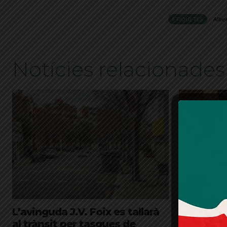
ETIQUETES
Alber
Notícies relacionades
L’avinguda J.V. Foix es tallarà
Desallotg
al trànsit per tasques de
Bonanova