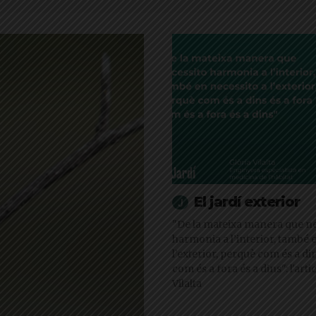
El jardí exterior
"De la mateixa manera que ne
harmonia a l’interior, també 
l’exterior, perquè com és a din
com és a fora és a dins": l'arti
Vilalta