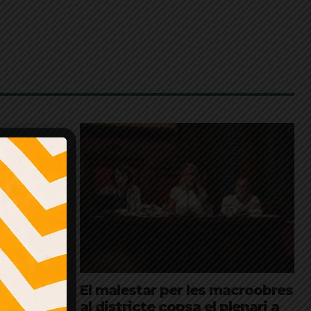
emodelació
El malestar per les macroobres
torell
al districte copsa el plenari a