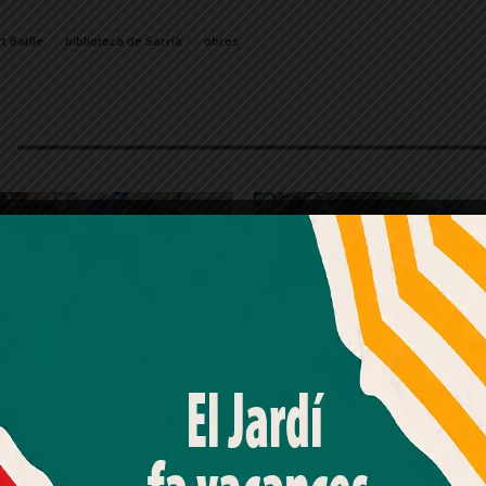
t Batlle
biblioteca de Sarrià
obres
Amb el seu acord, nosaltres fem servir galetes o
tecnologies similars per emmagatzemar, accedir i
processar dades personals com la seva visita a aquest lloc
web. Pot retirar el seu consentiment o oposar-se al
processament de dades basat en interessos legítims en
qualsevol moment fent clic a "Ajustos de cookies" o a la
nostra Política de privacitat en aquest lloc web. Si cliques
en vuit finques de la
Llum verda a la r
"acceptar" dones el teu consentiment
 per un esvoranc
dels Jardins Oriol Mar