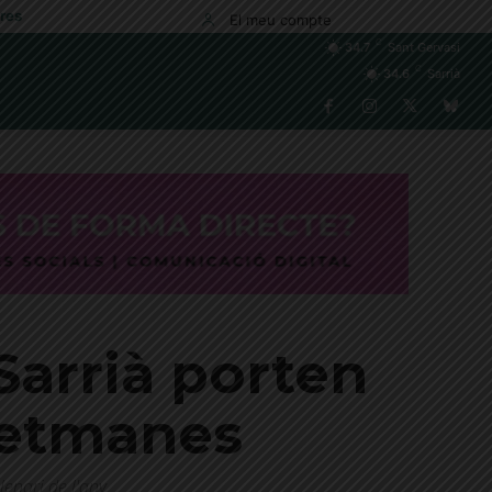
res
El meu compte
C
34.7
Sant Gervasi
C
34.6
Sarrià
Sarrià porten
setmanes
lenari de l'any