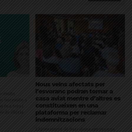
Nous veïns afectats per
l’esvoranc podran tornar a
cessito
casa aviat mentre d’altres es
en necessito a
constitueixen en una
s és a fora i
plataforma per reclamar
cle de Glòria
indemnitzacions
L’Ajuntament de Barcelona aprova una