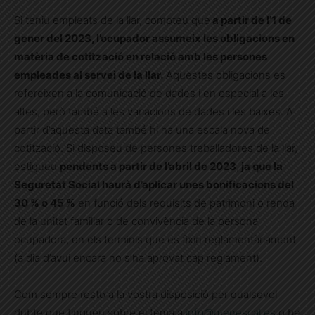
Si teniu empleats de la llar, compteu que
a partir de l’1 de
gener del 2023, l’ocupador assumeix les obligacions en
matèria de cotització en relació amb les persones
empleades al servei de la llar.
Aquestes obligacions es
refereixen a la comunicació de dades i en especial a les
altes, però també a les variacions de dades i les
baixes. A
partir d’aquesta data també hi ha una escala nova de
cotització.
Si disposeu de persones treballadores de la llar,
estigueu
pendents a partir de l’abril de 2023
,
ja que la
Seguretat Social haurà d’aplicar unes bonificacions del
30 % o 45 %
en funció dels requisits de patrimoni o renda
de la unitat familiar o de convivència de la persona
ocupadora, en els terminis que es fixin reglamentàriament
(a dia d’avui encara no s’ha aprovat cap reglament).
Com sempre resto a la vostra disposició per qualsevol
dubte que tingueu sobre el tema a
info@menescal.es
o be