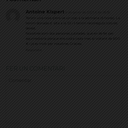
Antoine Kispert
6 de gener de 2023 A les 08:36
Tenim una noia q’ens ve un cop a la setmana (6 hores). La
tenim donada d’ alta a la SS i li tenim reconeguts tots els
derest.
Nosaltres som dos persones jubilades, que en de fer per
aqumediarla perque ens costa cada mes al voltant de 600
€ i ja es molt per nosaltres.Gràcies.
Respondre
FER UN COMENTARI
Comentar