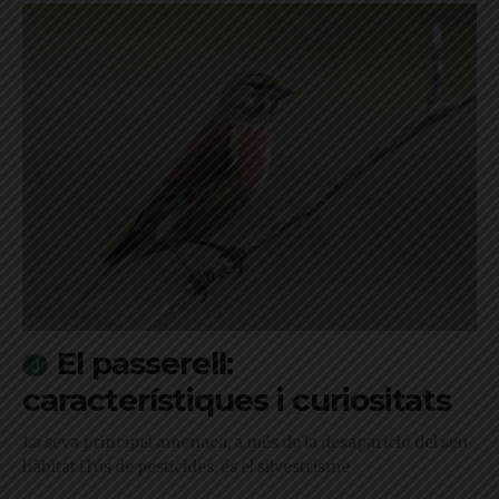
El passerell:
característiques i curiositats
La seva principal amenaça, a més de la desaparició del seu
hàbitat i l'ús de pesticides, és el silvestrisme