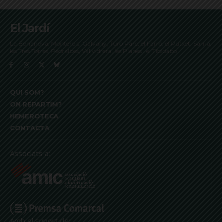
El Jardí
La Bonanova, Monterols, Galvany, Turó Parc, el Farró, el Putxet, Sarrià,
les Tres Torres, Pedralbes, Vallvidrera, les Planes i el Tibidabo
QUI SOM?
ON REPARTIM?
HEMEROTECA
CONTACTA
Associats a:
Amb el suport de: