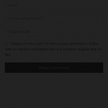
No
Co
ele
Pà
we
Deseu el meu nom, el meu correu electrònic i el lloc
web en aquest navegador per a la propera vegada que ho
faci.