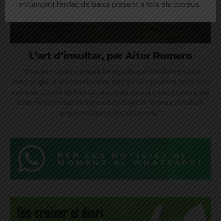
mitjançant l’enllaç de baixa present a tots els correus.
L’art d’insultar, per Aitor Romero
"Tampoc s’entén massa bé aquells que insulten en una
llengua que el seu interlocutor no entén i es vanten de la seva
audàcia. L’acció de l’insult requereix comprensió mútua i, per
tant, és necessari utilitzar un codi que la víctima escollida
pugui entendre perfectament"
REP LES NOTÍCIES AL
MOMENT AL WHATSAPP!