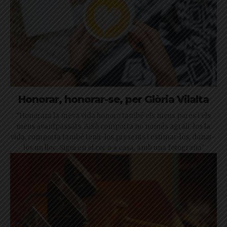
Honorar, honorar-se, per Glòria Vilalta
"Honorant la meva vida honoro també els meus pares i els
meus avantpassats. Això comporta no només agrair-los la
vida, comporta també tenir-los presents i estimar-los, donar-
los un lloc. Sigui en el cor o a casa, amb una fotografia"