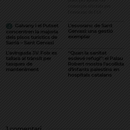
Junts per ajudar els
comerços afectats per
l'esvoranc de l'L9
Galvany i el Putxet
L’esvoranc de Sant
Gervasi: una gestió
concentren la majoria
exemplar
dels pisos turístics de
Sarrià – Sant Gervasi
L’avinguda J.V. Foix es
“Quan la sanitat
tallarà al trànsit per
esdevé refugi”: el Palau
tasques de
Robert mostra l’acollida
manteniment
d’infants palestins en
hospitals catalans
1 comentari