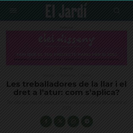
Publicitat
Publicitat
Destacat
Economia
Opinió
Les treballadores de la llar i el
dret a l’atur: com s’aplica?
Tot allò que heu de saber si teniu empleades de la llar durant el
2023