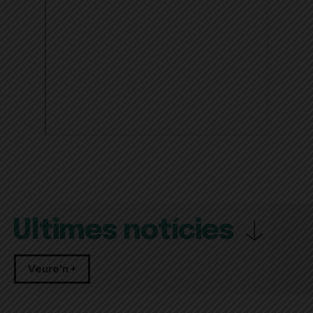
Últimes notícies
Veure'n +