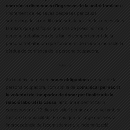
com són la disminució d’ingressos de la unitat familiar
o
l’increment de les seves despeses per causa
sobrevinguda, la modificació substancial de les necessitats
familiars que justifiquin que s’ha de prescindir de la
persona treballadora de la llar i el comportament de
la
persona treballadora que fonamenti de manera raonable la
pèrdua de confiança de la persona ocupadora.
Publicitat
Així mateix, sorgeixen
noves obligacions
per part de la
persona ocupadora, com són la de
comunicar per escrit
la voluntat de l’ocupador de donar per finalitzada la
relació laboral i la causa
, amb una indemnització
corresponent a 12 dies de salari per any de servei amb el
límit de 6 mensualitats. En cas que un jutge declarés la
improcedència de l’acomiadament, la indemnització