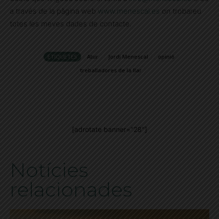
a través de la pàgina web
www.menescal.es
on trobareu
totes les meves dades de contacte.
ETIQUETES
Atur
Jordi Menescal
opinió
treballadores de la llar
[adrotate banner="28"]
Notícies
relacionades