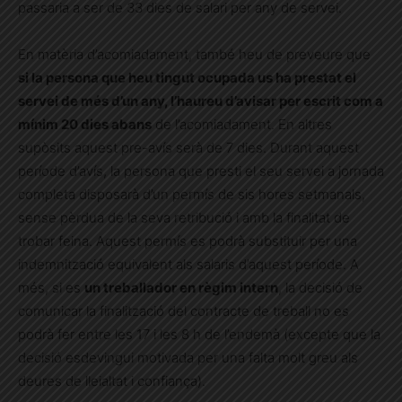
passaria a ser de 33 dies de salari per any de servei.
En matèria d’acomiadament, també heu de preveure que
si la persona que heu tingut ocupada us ha prestat el
servei de més d’un any, l’haureu d’avisar per escrit com a
mínim 20 dies abans
de l’acomiadament. En altres
supòsits aquest pre-avís serà de 7 dies. Durant aquest
període d’avís, la persona que presti el seu servei a jornada
completa disposarà d’un permís de sis hores setmanals,
sense pèrdua de la seva retribució i amb la finalitat de
trobar feina. Aquest permís es podrà substituir per una
indemnització equivalent als salaris d’aquest període.
A
més, si es
un treballador en règim intern
, la decisió de
comunicar la finalització del contracte de treball no es
podrà fer entre les 17 i les 8 h de l’endemà (excepte que la
decisió esdevingui motivada per una falta molt
greu als
deures de lleialtat i confiança).