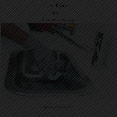
Per
El Jardí
2
min.
1 de gener de 2023
Treball a la llar © CC0