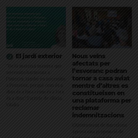
El jardí exterior
Nous veïns
afectats per
"De la mateixa manera que
l’esvoranc podran
necessito harmonia a
tornar a casa aviat
l’interior, també en necessito
mentre d’altres es
a l’exterior, perquè com és a
dins és a fora i com és a fora
constitueixen en
és a dins": l'article de Glòria
una plataforma per
Vilalta
reclamar
indemnitzacions
L’Ajuntament de Barcelona
aprova una proposició de