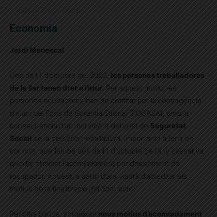
Publicat el 1.1.2023 6:30
Economia
Jordi Menescal
Des de l’1 d’octubre del 2022,
les persones treballadores
de la llar tenen dret a l’atur
. Per aquest motiu, les
persones ocupadores han de cotitzar per la contingència
d’atur i del Fons de Garantia Salarial (FOGASA), amb la
conseqüència d’un increment del cost de
Seguretat
Social
de la persona treballadora. Important i a tenir en
compte, que també des de l’1 d’octubre de l’any passat va
quedar eliminat l’acomiadament per desistiment de
l’ocupador. Aquest, a partir d’ara, haurà d’acreditar els
motius de la finalització del contracte.
Per altra banda, sorgeixen
nous motius d’acomiadament