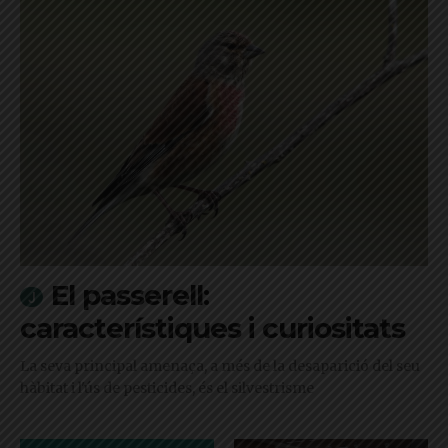
El passerell:
característiques i curiositats
La seva principal amenaça, a més de la desaparició del seu
hàbitat i l'ús de pesticides, és el silvestrisme