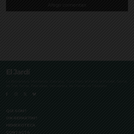
El Jardí
La Bonanova, Monterols, Galvany, Turó Parc, el Farró, el Putxet, Sarrià,
les Tres Torres, Pedralbes, Vallvidrera, les Planes i el Tibidabo
QUI SOM?
ON REPARTIM?
HEMEROTECA
CONTACTA