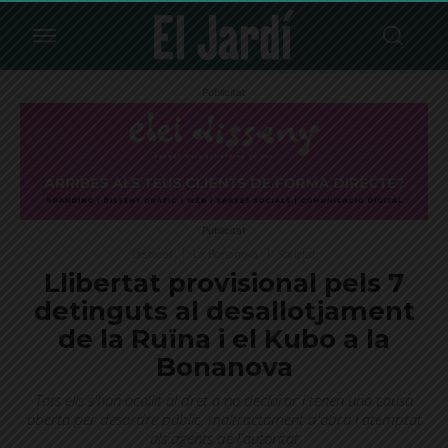
Publicitat
Publicitat
Destacat
La Bonanova
Societat
Llibertat provisional pels 7
detinguts al desallotjament
de la Ruïna i el Kubo a la
Bonanova
Tots ells s'han acollit al dret a no declarar i tenen una causa
oberta per desordre públic, maltractament d'obra i atemptat
als agents de l'autoritat