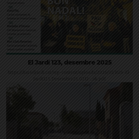
El Jardí 123, desembre 2025
https://diarieljardi.cat/wp-content/uploads/2026/01/1626-El-
Jardi123_Desembre25_0212-_ok.pdf