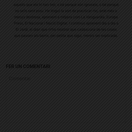
aquells que els hi han tret, o bé perquè són ignorats, o bé perquè
no se’ls sent prou. He tingut la sort de practicar-ho, amb més o
menys destresa, aprenent a mitjans com La Vanguardia, Europa
Press, El Nacional i Nació Digital. I continuo aprenent dia a dia a
El Jardí, el diari que m’ha mostrat que cadascuna de les coses
que passen als barris, per petita que sigui, mereix ser explicada.
FER UN COMENTARI