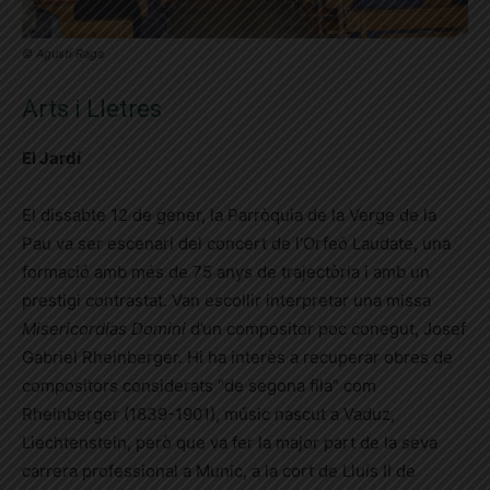
© Agustí Raga
Arts i Lletres
El Jardí
El dissabte 12 de gener, la Parròquia de la Verge de la
Pau va ser escenari del concert de l’Orfeó Laudate, una
formació amb més de 75 anys de trajectòria i amb un
prestigi contrastat. Van escollir interpretar una missa
Misericordias Domini
d’un compositor poc conegut, Josef
Gabriel Rheinberger. Hi ha interès a recuperar obres de
compositors considerats “de segona fila” com
Rheinberger (1839-1901), músic nascut a Vaduz,
Liechtenstein, però que va fer la major part de la seva
carrera professional a Munic, a la cort de Lluís II de