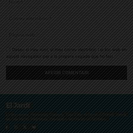
Deseu el meu nom, el meu correu electrònic i el lloc web en
aquest navegador per a la propera vegada que ho faci.
El Jardí
La Bonanova, Monterols, Galvany, Turó Parc, el Farró, el Putxet, Sarrià,
les Tres Torres, Pedralbes, Vallvidrera, les Planes i el Tibidabo