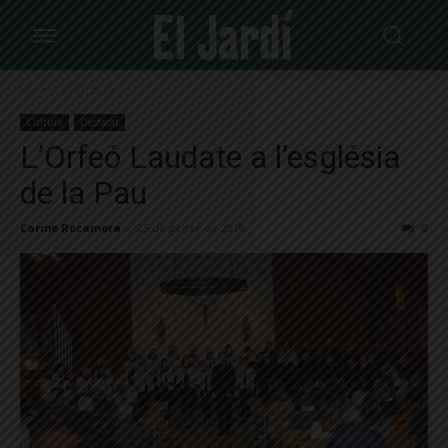
Home
Cultura
Cultura
Destacat
L’Orfeó Laudate a l’església
de la Pau
Carme Rocamora
-
25 de gener de 2019
0