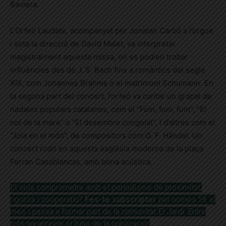
Baviera.
L’Orfeó Laudate, acompanyat per Jonatan Carbó a l’orgue
i sota la direcció de David Malet, va interpretar
magistralment aquesta missa, on es podien trobar
influències des de J. S. Bach fins a romàntics del segle
XIX, com Johannes Brahms o el matrimoni Schumann. En
la segona part del concert, l’orfeó va cantar un grapat de
nadales populars catalanes, com el “Fum, fum, fum”, “El
noi de la mare” o “El desembre congelat”, i d’altres com el
“Joia en el món”, de compositors com G. F. Händel. Un
concert rodó en aquesta església moderna de la plaça
Ferran Casablancas, amb bona acústica.
Et vols comprometre amb el periodisme de proximitat,
rigorós i
cooperatiu?
Fes-te subscriptor
per només 5€ al
mes i passa a formar part de la comunitat El Jardí. Entre
tots garantirem el futur de
la publicació!