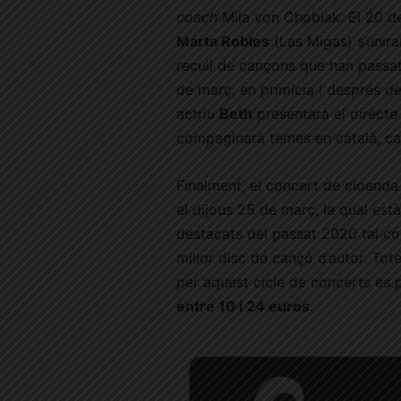
coach
Mila von Chobiak. El 20 de
Marta Robles
(Las Migas) s’unir
recull de cançons que han passat
de març, en primícia i després de 
actriu
Beth
presentarà el directe 
compaginarà temes en català, cas
Finalment, el concert de cloend
el dijous 25 de març, la qual est
destacats del passat 2020 tal co
millor disc de cançó d’autor. Tote
per aquest cicle de concerts es 
entre 10 i 24 euros
.