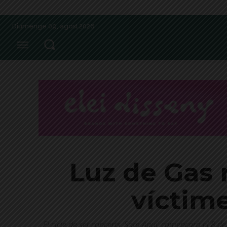
Diumenge 09, agost 2026
Luz de Gas 
víctime
El cicle de set concerts 'Som Aquí' començarà el 8