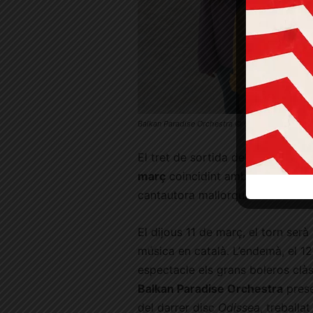
Balkan Paradise Orchestra © Cicle ‘Som Aquí’ – 
El tret de sortida del
Som Aquí
e
març
coincidint amb el Dia Inter
cantautora mallorquina estarà a
El dijous 11 de març, el torn serà
música en català. L’endemà, el 1
espectacle els grans boleros clàss
Balkan Paradise Orchestra
pres
del darrer disc
Odissea
,
treballat