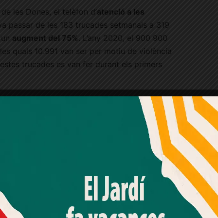
de les Dones, el telèfon d’
atenció a les
a passar de les 183 trucades setmanals a 319
, un
augment del 75%
. L’any 2020, el 900 900
les quals 10.991 van ser per motiu de violència
estes trucades es van fer durant els primers
Amb el seu acord, nosaltres fem servir galetes o
tecnologies similars per emmagatzemar, accedir i
processar dades personals com la seva visita a aquest lloc
web. Pot retirar el seu consentiment o oposar-se al
processament de dades basat en interessos legítims en
qualsevol moment fent clic a "Ajustos de cookies" o a la
nostra Política de privacitat en aquest lloc web. Si cliques
"acceptar" dones el teu consentiment