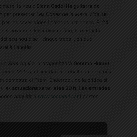
 març, la veu d’
Elena Gadel i la guitarra de
an per presentar
Les Dones de la Meva Vida
, un
 per les seves vides i creades per dones. El 24
set anys de silenci discogràfic, la cantant i
del seu nou disc i cinquè treball, en què
tellà i anglès.
a de
Som Aquí
el protagonitzarà
Gemma Humet
à girant
Màtria
, el seu darrer treball i un dels més
m demostra el Premi Enderrock de la crítica al
s les
actuacions
seran
a les 20 h
. Les
entrades
poden adquirir a
www.somaqui.cat
i costen