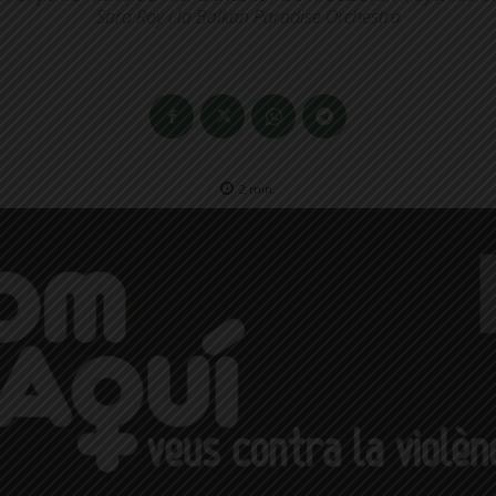
Sara Roy i la Balkan Paradise Orchestra
2
min.