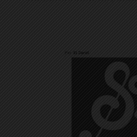
Per
El Jardí