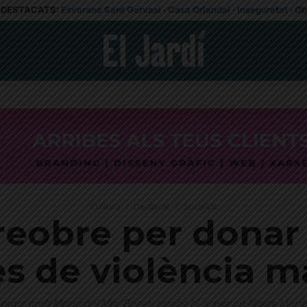
DESTACATS:
Esvoranc Sant Gervasi
·
Casa Orlandai
·
Inseguretat
·
Ob
Cultura
Destacat
Societat
reobre per donar 
s de violència m
 de març amb Maria del Mar Bonet; també hi actuaran Mayte Mar