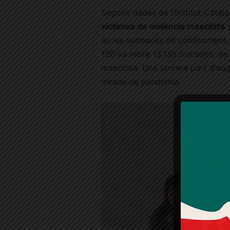
Segons dades de l’Institut Català 
víctimes de violència masclista
v
en les setmanes de confinament
120 va rebre 13.135 trucades, de 
masclista. Una tercera part d’aqu
mesos de pandèmia.