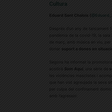
Cultura
Eduard Sant Chalois (
@Eduard_
Després d’un any de tancament fo
pandèmia de la covid-19, la sal
de març, amb música en viu, per a
donar
suport a dones en situació
Segons ha informat la promotora
acollirà
Som Aquí
,
una sèrie de
s
les violències masclistes i acomp
que han vist agreujada la seva situa
per culpa del confinament domicili
amb l’agressor.