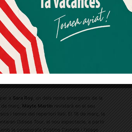
Més informació
Acceptar
Rebutjar tot
Quan l’usuari crea un compte al Diari el Jardí, dona el seu
consentiment explícit per rebre comunicacions
informatives relacionades amb el servei. Aquest
consentiment pot ser revocat en qualsevol moment
mitjançant l’enllaç de baixa present a tots els correus.
Sala Luz de Gas
l donarà
Maria del Mar Bonet
el
dijous 8 de
nacional de la Dona. En aquesta ocasió, la
companyada per Dani Espasa al piano i acordió.
 per a
Sara Roy
, un dels noms emergents de la
2 de març,
Mayte Martín
revistarà en el seu
ics i temes del repertori llatí. El 18 de març, la
entaran
Odisea Tour
, el nou espectacle, a partir
 amb la coreògrafa Cristina Castellà i l’
stage