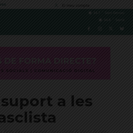
res
El meu compte
C
34.7
Sant Gervasi
C
34.6
Sarrià
suport a les
asclista
tín, Beth, Gemma Humet, Elena Gadel & Marta Robles,