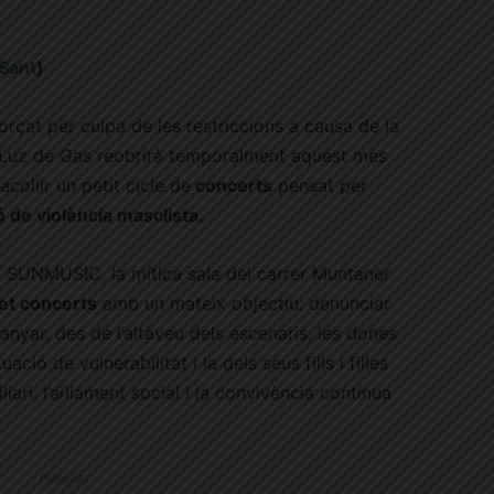
Sant
)
rçat per culpa de les restriccions a causa de la
a Luz de Gas reobrirà temporalment aquest mes
collir un petit cicle de
concerts
pensat per
 de violència masclista.
 SUNMUSIC, la mítica sala del carrer Muntaner
et concerts
amb un mateix objectiu: denunciar
anyar, des de l’altaveu dels escenaris, les dones
ció de vulnerabilitat i la dels seus fills i filles
ari, l’aïllament social i la convivència contínua
Publicitat