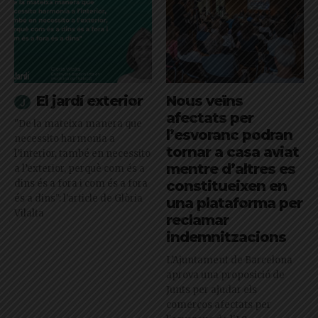
El jardí exterior
Nous veïns
afectats per
"De la mateixa manera que
l’esvoranc podran
necessito harmonia a
tornar a casa aviat
l’interior, també en necessito
mentre d’altres es
a l’exterior, perquè com és a
dins és a fora i com és a fora
constitueixen en
és a dins": l'article de Glòria
una plataforma per
Vilalta
reclamar
indemnitzacions
L’Ajuntament de Barcelona
aprova una proposició de
Junts per ajudar els
comerços afectats per