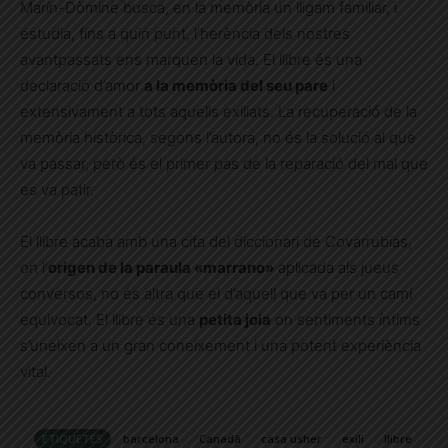
Marín-Dòmine busca, en la memòria un lligam familiar, i
estudia, fins a quin punt, l’herència dels nostres
avantpassats ens marquen la vida. El llibre és una
declaració d’amor
a la memòria del seu pare
i
extensivament a tots aquells exiliats. La recuperació de la
memòria històrica, segons l’autora, no és la solució al que
va passar, però és el primer pas de la reparació del mal que
es va patir.
El llibre acaba amb una cita del diccionari de Covarrubias,
on l’
origen de la paraula «marrano»
aplicada als jueus
conversos, no és altra que el d’aquell que va per un camí
equivocat. El llibre és una
petita joia
on sentiments íntims
s’uneixen a un gran coneixement i una potent experiència
vital.
ETIQUETES
barcelona
Canadà
casa usher
exili
llibre