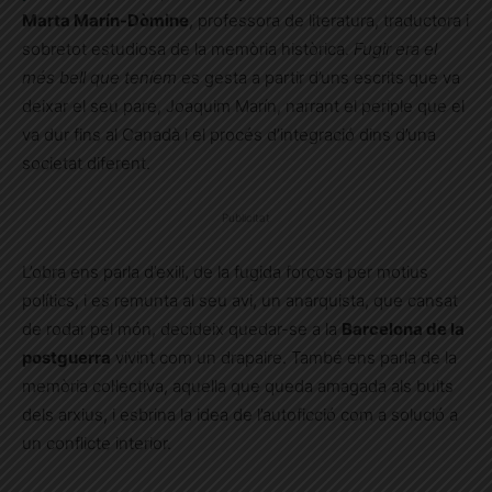
Marta Marín-Dòmine
, professora de literatura, traductora i
sobretot estudiosa de la memòria històrica.
Fugir era el
més bell que teníem
es gesta a partir d’uns escrits que va
deixar el seu pare, Joaquim Marín, narrant el periple que el
va dur fins al Canadà i el procés d’integració dins d’una
societat diferent.
Publicitat
L’obra ens parla d’exili, de la fugida forçosa per motius
polítics, i es remunta al seu avi, un anarquista, que cansat
de rodar pel món, decideix quedar-se a la
Barcelona de la
postguerra
vivint com un drapaire. També ens parla de la
memòria col·lectiva, aquella que queda amagada als buits
dels arxius, i esbrina la idea de l’autoficció com a solució a
un conflicte interior.