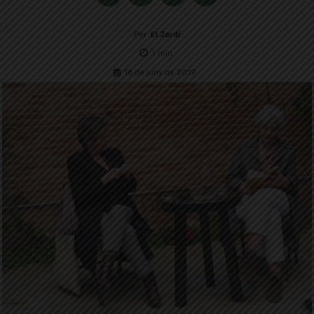
Per
El Jardí
1
min.
16 de juny de 2019