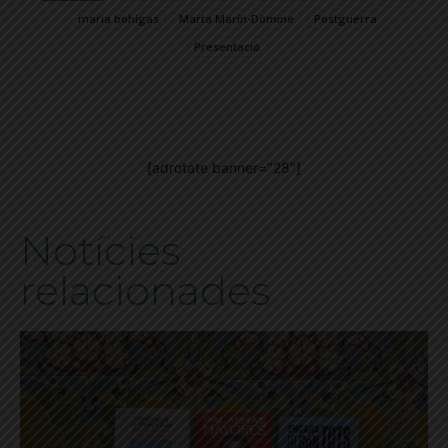
maria bohigas
Marta Marín-Dòmine
Postguerra
Presentació
[adrotate banner="28"]
Notícies
relacionades