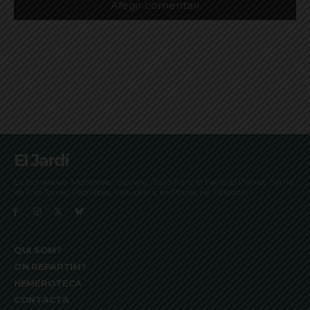
El Jardí
La Bonanova, Monterols, Galvany, Turó Parc, el Farró, el Putxet, Sarrià,
les Tres Torres, Pedralbes, Vallvidrera, les Planes i el Tibidabo
QUI SOM?
ON REPARTIM?
HEMEROTECA
CONTACTA