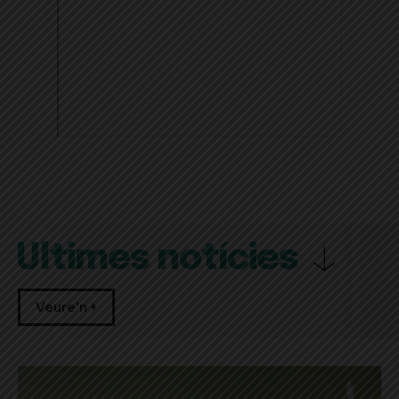
Últimes notícies
Veure'n +