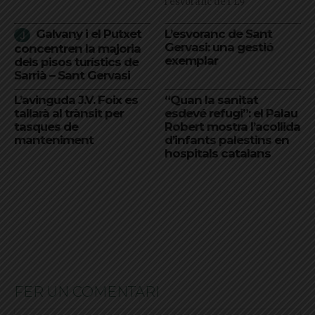
l'esvoranc de l'L9
Galvany i el Putxet
L’esvoranc de Sant
Gervasi: una gestió
concentren la majoria
exemplar
dels pisos turístics de
Sarrià – Sant Gervasi
L’avinguda J.V. Foix es
“Quan la sanitat
tallarà al trànsit per
esdevé refugi”: el Palau
tasques de
Robert mostra l’acollida
manteniment
d’infants palestins en
hospitals catalans
FER UN COMENTARI