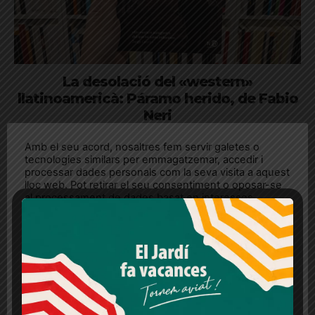
La desolació del «western»
llatinoamericà: Páramo herido, de Fabio
Neri
Una novel·la que subverteix els codis del gènere clàssic per
Amb el seu acord, nosaltres fem servir galetes o
radiografiar les cicatrius del colonialisme
tecnologies similars per emmagatzemar, accedir i
processar dades personals com la seva visita a aquest
lloc web. Pot retirar el seu consentiment o oposar-se
al processament de dades basat en interessos
legítims en qualsevol moment fent clic a "Ajustos de
cookies" o a la nostra Política de privacitat en aquest
lloc web. Si cliques "acceptar" dones el teu
consentiment
Més informació
Acceptar
Rebutjar tot