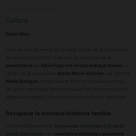
Publicat el 16.6.2019 16:49
Cultura
Roser Díaz
Com en una illa enmig de la ciutat, el pati de la Casa Usher
es va convertir el dia 12 de juny en l’escenari de la
presentació
del
llibre
Fugir era el més bell que teníem
, a
càrrec de la seva autora
Marta Marín-Dòmine
i de l’editora
Maria Bohigas
. Encara que el llibre es va publicar el mes
de gener, van trobar molt interessant fer ara una exposició
d’alguns paràgrafs, interrelacionant amb l’opinió del públic.
Recuperar la memòria històrica familiar
L’autora d’aquest llibre,
recomanat als lectors d’
El Jardí
per la Casa Usher
, és l’
escriptora catalana canadenca