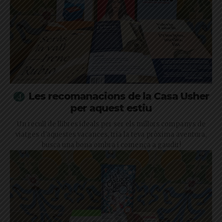
Les recomanacions de la Casa Usher
per aquest estiu
Un recull de llibres ideals per ser els millors companys de
viatges d'aquestes vacances, tria la teva pròxima aventura,
busca una bona ombra i comença a gaudir!