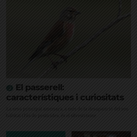
El passerell:
característiques i curiositats
La seva principal amenaça, a més de la desaparició del seu
hàbitat i l'ús de pesticides, és el silvestrisme