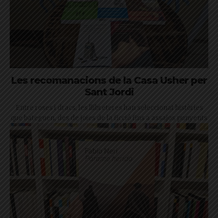
Les recomanacions de la Casa Usher per
Sant Jordi
Entre roses i dracs, les llibreteres han seleccionat històries
que bateguen, des de joies de la ficció fins a assajos punyents