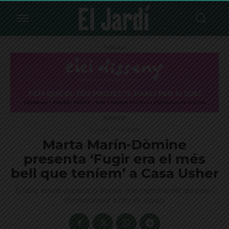
Publicitat
Publicitat
Cultura
Destacat
Marta Marín-Dòmine
presenta ‘Fugir era el més
bell que teníem’ a Casa Usher
El llibre és una declaració d'amor a la memòria del seu pare i
extensivament a tots els exiliats