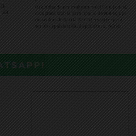
El-
Organitzada per exalumnes del Sant Ignasi,
.pdf
comptarà amb la participació de vuit equips
masculins de Sarrià-Sant Gervasi i espera
ser un espai de trobada per a tot el veïnat
ATSAPP!