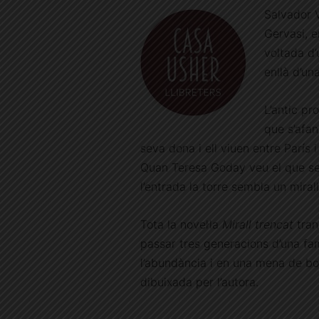
Salvador V
Gervasi, e
voltada d’
enllà d’un
L’antic pr
que s’afan
seva dona i ell viuen entre París 
Quan Teresa Goday veu el que se
l’entrada la torre sembla un mirall
Tota la novel·la
Mirall trencat
tran
passar tres generacions d’una fam
l’abundància i en una mena de bo
dibuixada per l’autora.