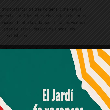
d’importants i d’altres no gens, coneixem la
ntes i el jardí, les robes, els vestits i els abrics,
 Coneixem també la vida que s’hi fa, les visites i
lustres i el servei, els jocs dels nens i els
 i les tristeses…
senta uns personatges que, més enllà de la seva
oc que els toca viure, són persones normals. No hi
na mica de cada segons el moment i les
i passen coses també normals i, de tant en tant,
Amb el seu acord, nosaltres fem servir galetes o
tecnologies similars per emmagatzemar, accedir i
processar dades personals com la seva visita a aquest lloc
web. Pot retirar el seu consentiment o oposar-se al
sa, explicant el
processament de dades basat en interessos legítims en
qualsevol moment fent clic a "Ajustos de cookies" o a la
esura (diu que
nostra Política de privacitat en aquest lloc web. Si cliques
ta por), creant
"acceptar" dones el teu consentiment
t un estat de