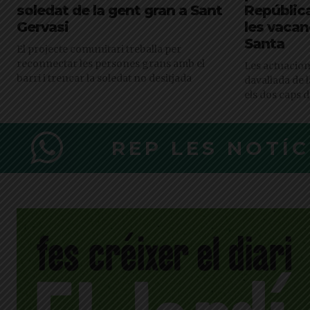
soledat de la gent gran a Sant
Repúblic
Gervasi
les vaca
Santa
El projecte comunitari treballa per
reconnectar les persones grans amb el
Les actuacion
barri i trencar la soledat no desitjada
davallada de l
els dos caps 
REP LES NOTÍ