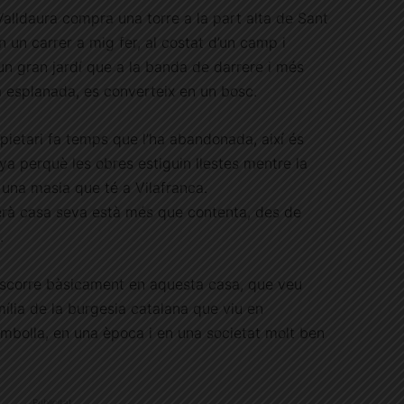
alldaura compra una torre a la part alta de Sant
n un carrer a mig fer, al costat d’un camp i
un gran jardí que a la banda de darrere i més
a esplanada, es converteix en un bosc.
opietari fa temps que l’ha abandonada, així és
ya perquè les obres estiguin llestes mentre la
i una masia que té a Vilafranca.
rà casa seva està més que contenta, des de
.
scorre bàsicament en aquesta casa, que veu
ília de la burgesia catalana que viu en
mbolla, en una època i en una societat molt ben
Publicitat