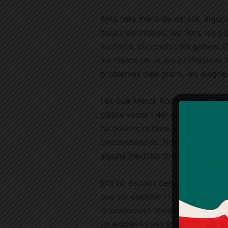
Amb tota mena de detalls, alguns 
casa i els mobles, les flors, les pla
les fonts, els ocells i les gàbies.
les tasses de te, les professions il·
problemes dels grans, les alegries
I és que Mercè Rodoreda ens pre
classe social i del moment i el ll
ha dolents ni bons, o tots són u
circumstàncies. Normalment els h
alguna d’extraordinària.
Ens ho escriu i descriu sense pres
que vol explicar i fent-ho amb m
la desmesura sempre li ha fet mol
un ambient i una època, mantenin