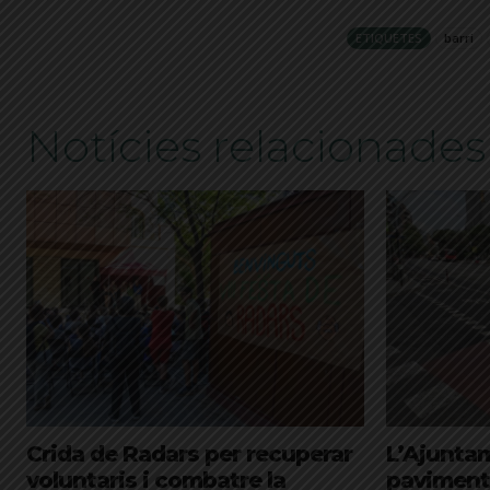
ETIQUETES
barri
Notícies relacionades
Crida de Radars per recuperar
L’Ajuntam
voluntaris i combatre la
paviment