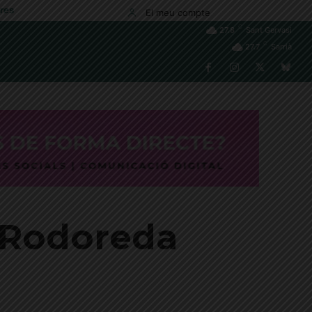
res
El meu compte
C
27.8
Sant Gervasi
C
27.7
Sarrià
è Rodoreda