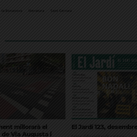
la Bonanova
literatura
Sant Gervasi
ent millorarà el
El Jardí 123, desembr
 de Via Augusta i
https://diarieljardi.cat/wp-