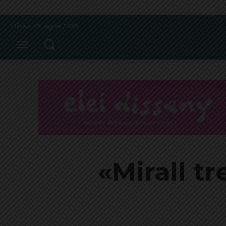
Dijous 06, agost 2026
«Mirall t