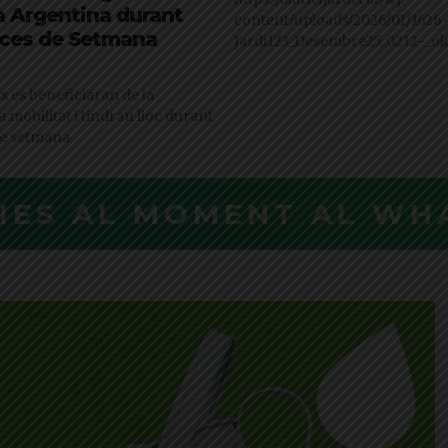
a Argentina durant
content/uploads/2026/01/1626-
nces de Setmana
Jardi123_Desembre25_0212-_ok
s es beneficiaran de la
a mobilitat i tindran lloc durant
de setmana
CIES AL MOMENT AL WH