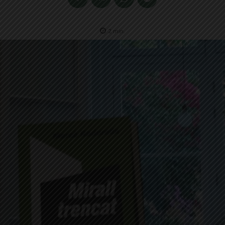
2
min.