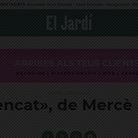
DESTACATS:
Esvoranc Sant Gervasi
·
Casa Orlandai
·
Inseguretat
·
Ob
Cultura
Sant Gervasi
rencat», de Merc