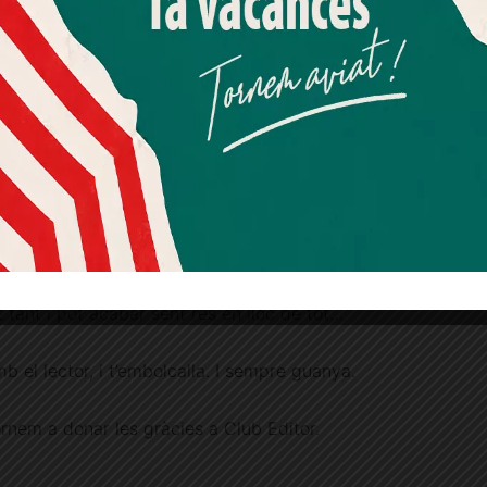
arà al de
Més informació
Acceptar
Rebutjar tot
mastegues la
Quan l’usuari crea un compte al Diari el Jardí, dona el seu
 te les anuncia
consentiment explícit per rebre comunicacions
ions.
informatives relacionades amb el servei. Aquest
consentiment pot ser revocat en qualsevol moment
 de la vida, de
mitjançant l’enllaç de baixa present a tots els correus.
dels fills, dels
elacions, de la
©Casa Usher
emps, de les
canvien i passen
t tant i pot acabar sent res en lloc de tot…
mb el lector, i t’embolcalla. I sempre guanya.
ornem a donar les gràcies a Club Editor.