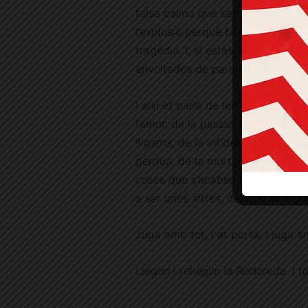
falsa calma que saps que et port
l’explosió perquè fa estona que 
tragèdia. I, si estàs atent, moltes
envoltades de paraules i descripc
I així et parla de les grans coses:
l’amor, de la passió, de la família, 
lligams, de la infidelitat, de les r
pèrdua, de la mort, del pas del t
coses que s’acaben i de les que 
a ser unes altres, del que ha sigu
Juga amb tot, i et porta. I juga a
Llegim i rellegim la Rodoreda. I t